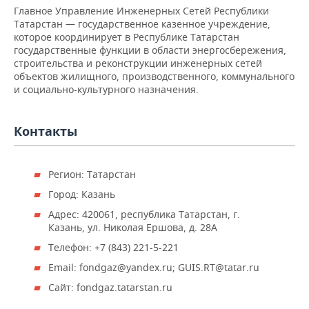
НЕФТЕХИМИЯ
Главное Управление Инженерных Сетей Республики
Татарстан — государственное казенное учреждение,
РОЗНИЧНАЯ ТОРГОВЛЯ
НОВОСТИ ТЕХНОЛОГИЙ
МЕРОПРИЯТИЯ
НЕФТЬ
которое координирует в Республике Татарстан
государственные функции в области энергосбережения,
ТРАНСПОРТ
IT
НОВОСТИ МЕРОПРИЯТИЙ
СПОРТ
строительства и реконструкции инженерных сетей
ОПК
объектов жилищного, производственного, коммунального
УСЛУГИ
МЕДИА
ВЫЕЗДНАЯ РЕДАКЦИЯ
НОВОСТИ СПОРТА
ОБЩЕСТВО
и социально-культурного назначения.
ЭНЕРГЕТИКА
ТЕЛЕКОММУНИКАЦИИ
БИЗНЕС-БРАНЧИ
ФУТБОЛ
НОВОСТИ ОБЩЕСТВА
ФОТОГАЛЕРЕЯ
Контакты
ONLINE-КОНФЕРЕНЦИИ
ХОККЕЙ
ВЛАСТЬ
СЮЖЕТЫ
Регион: Татарстан
ОТКРЫТАЯ ЛЕКЦИЯ
БАСКЕТБОЛ
ИНФРАСТРУКТУРА
СПРАВОЧНИК
Город: Казань
Адрес: 420061, республика Татарстан, г.
ВОЛЕЙБОЛ
ИСТОРИЯ
СПИСОК ПЕРСОН
ПОЛНАЯ ВЕРСИЯ
Казань, ул. Николая Ершова, д. 28А
КИБЕРСПОРТ
КУЛЬТУРА
СПИСОК КОМПАНИЙ
Телефон: +7 (843) 221-5-221
Email: fondgaz@yandex.ru; GUIS.RT@tatar.ru
ФИГУРНОЕ КАТАНИЕ
МЕДИЦИНА
Сайт: fondgaz.tatarstan.ru