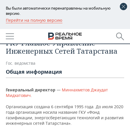
Вы были автоматически перенаправлены на мобильную
версию.
Перейти на полную версию
РЕГИОНЫ
Список компаний
БАШКОРТОСТАН
НОВОСТИ
ГКУ Главное Управление
ТАТАРСТАН
АНАЛИТИКА
Инженерных Сетей Татарстана
УДМУРТИЯ
НОВОСТИ АНАЛИТИКИ
ЭКОНОМИКА
Гос. ведомства
Общая информация
ДЕКЛАРАЦИИ О ДОХОДАХ
НОВОСТИ ЭКОНОМИКИ
ПРОМЫШЛЕННОСТЬ
КОРОЛИ ГОСЗАКАЗА ПФО
ФИНАНСЫ
НОВОСТИ
НЕДВИЖИМОСТЬ
—
Миннахметов Джаудат
Генеральный директор
ПРОМЫШЛЕННОСТИ
Мидхатович
.
ВУЗЫ ТАТАРСТАНА
БАНКИ
НОВОСТИ НЕДВИЖИМОСТИ
АВТО
АГРОПРОМ
Организация создана 6 сентября 1995 года. До июля 2020
года организация носила название ГКУ «Фонд
КОМУ ПРИНАДЛЕЖАТ
БЮДЖЕТ
НОВОСТИ АВТО
БИЗНЕС
газификации, энергосберегающих технологий и развития
ТОРГОВЫЕ ЦЕНТРЫ
МАШИНОСТРОЕНИЕ
ТАТАРСТАНА
инженерных сетей Татарстана».
ИНВЕСТИЦИИ
НОВОСТИ БИЗНЕСА
ТЕХНОЛОГИИ