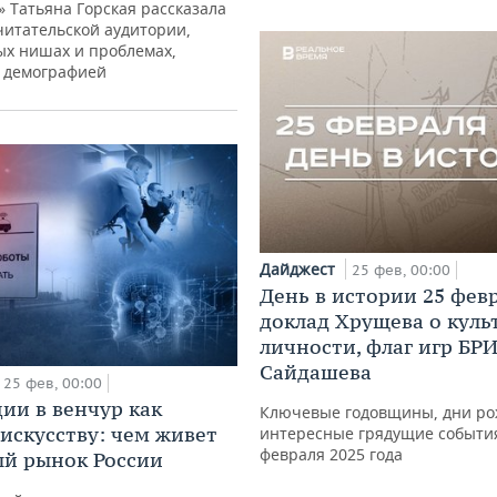
» Татьяна Горская рассказала
читательской аудитории,
ых нишах и проблемах,
с демографией
Дайджест
25 фев, 00:00
День в истории 25 фев
доклад Хрущева о куль
личности, флаг игр БР
Сайдашева
25 фев, 00:00
ии в венчур как
Ключевые годовщины, дни ро
 искусству: чем живет
интересные грядущие событи
февраля 2025 года
й рынок России