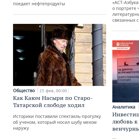
«АСТ-Азбука
поедает нефтепродукты
о портрете 
литературн
связанных 
Общество
25 фев, 00:00
Как Каюм Насыри по Старо-
Татарской слободе ходил
Аналитика
Инвестиц
Историки поставили спектакль-прогулку
любовь к
об ученом, который носил шубу мехом
наружу
венчурны