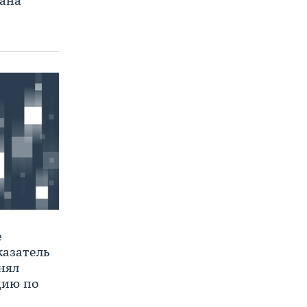
ана
е
казатель
нял
цию по