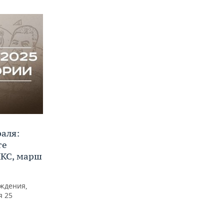
раля:
те
ИКС, марш
ждения,
я 25