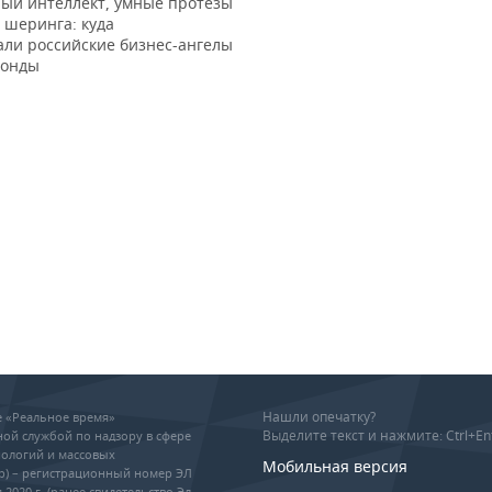
ный интеллект, умные протезы
 шеринга: куда
али российские бизнес-ангелы
фонды
Нашли опечатку?
ие «Реальное время»
Выделите текст и нажмите: Ctrl+En
ой службой по надзору в сфере
ологий и массовых
Мобильная версия
р) – регистрационный номер ЭЛ
 2020 г. (ранее свидетельство Эл