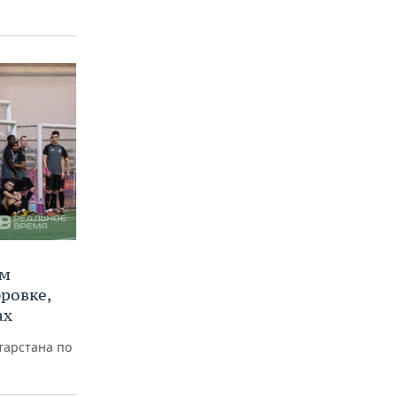
ом
ровке,
ах
тарстана по