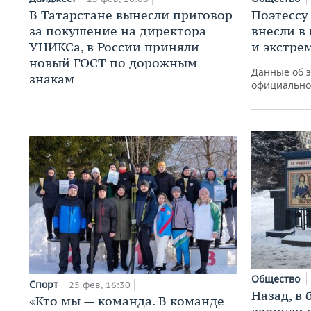
В Татарстане вынесли приговор
Поэтессу
за покушение на директора
внесли в
УНИКСа, в России приняли
и экстре
новый ГОСТ по дорожным
Данные об э
знакам
официально
Общество
Спорт
25 фев, 16:30
Назад, в
«Кто мы — команда. В команде