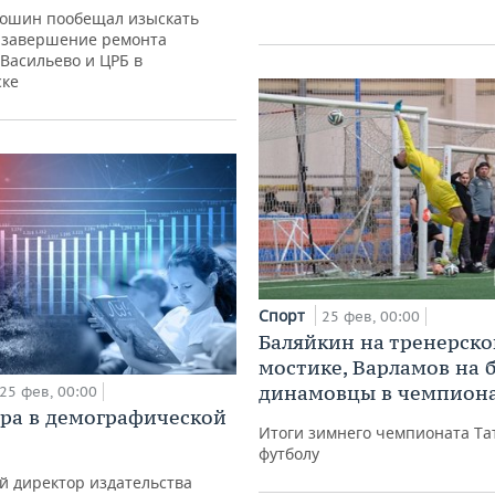
сошин пообещал изыскать
а завершение ремонта
Васильево и ЦРБ в
ске
Спорт
25 фев, 00:00
Баляйкин на тренерск
мостике, Варламов на б
динамовцы в чемпион
25 фев, 00:00
ра в демографической
Итоги зимнего чемпионата Та
футболу
й директор издательства