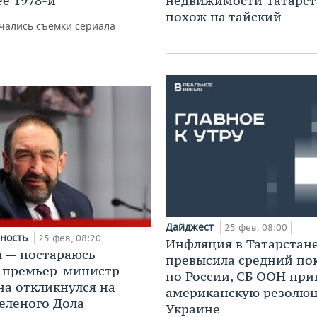
ее 1978-й
недвижимости Татарст
похож на тайский
чались съемки сериала
Дайджест
25 фев, 08:00
ность
25 фев, 08:20
Инфляция в Татарстан
 — постараюсь
превысила средний по
 премьер-министр
по России, СБ ООН при
на откликнулся на
американскую резолю
еленого Дола
Украине