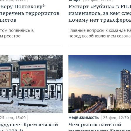
 Веру Полозкову*
Рестарт «Рубина» в РПЛ
 перечень террористов
изменилось, за кем сле
мистов
почему нет трансферо
том появились в
Главные вопросы к команде Р
м реестре
перед возобновлением сезона
Недвижимость
25 фев, 15:00
25 фев, 12:30
 будущее: Кремлевской
Чем рынок элитной