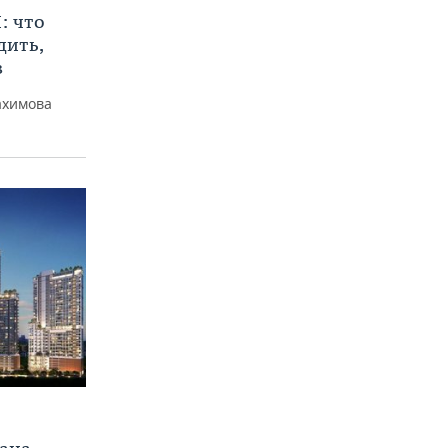
: что
дить,
в
ахимова