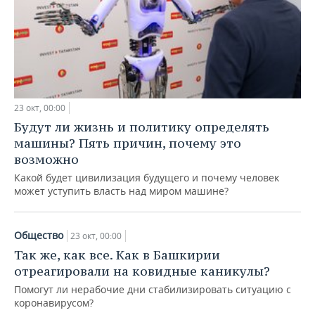
ВОДНЫЕ ВИДЫ СПОРТА
ОБРАЗОВАНИЕ
ХОККЕЙ С МЯЧОМ
ПРОИСШЕСТВИЯ
23 окт, 00:00
Будут ли жизнь и политику определять
машины? Пять причин, почему это
возможно
Какой будет цивилизация будущего и почему человек
может уступить власть над миром машине?
Общество
23 окт, 00:00
Так же, как все. Как в Башкирии
отреагировали на ковидные каникулы?
Помогут ли нерабочие дни стабилизировать ситуацию с
коронавирусом?