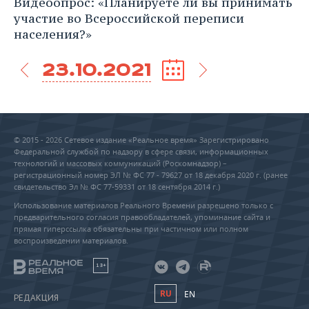
Видеоопрос: «Планируете ли вы принимать
участие во Всероссийской переписи
населения?»
23.10.2021
© 2015 - 2026 Сетевое издание «Реальное время» Зарегистрировано
Федеральной службой по надзору в сфере связи, информационных
технологий и массовых коммуникаций (Роскомнадзор) –
регистрационный номер ЭЛ № ФС 77 - 79627 от 18 декабря 2020 г. (ранее
свидетельство Эл № ФС 77-59331 от 18 сентября 2014 г.)
Использование материалов Реального Времени разрешено только с
предварительного согласия правообладателей, упоминание сайта и
прямая гиперссылка обязательны при частичном или полном
воспроизведении материалов.
18+
RU
EN
РЕДАКЦИЯ