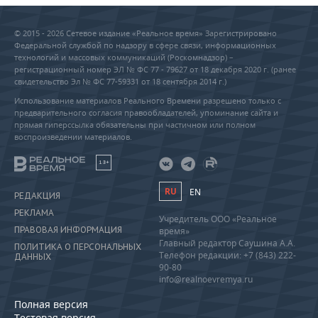
© 2015 - 2026 Сетевое издание «Реальное время» Зарегистрировано
Федеральной службой по надзору в сфере связи, информационных
технологий и массовых коммуникаций (Роскомнадзор) –
регистрационный номер ЭЛ № ФС 77 - 79627 от 18 декабря 2020 г. (ранее
свидетельство Эл № ФС 77-59331 от 18 сентября 2014 г.)
Использование материалов Реального Времени разрешено только с
предварительного согласия правообладателей, упоминание сайта и
прямая гиперссылка обязательны при частичном или полном
воспроизведении материалов.
18+
RU
EN
РЕДАКЦИЯ
РЕКЛАМА
Учредитель ООО «Реальное
ПРАВОВАЯ ИНФОРМАЦИЯ
время»
Главный редактор Саушина А.А.
ПОЛИТИКА О ПЕРСОНАЛЬНЫХ
Телефон редакции: +7 (843) 222-
ДАННЫХ
90-80
info@realnoevremya.ru
Полная версия
Тестовая версия