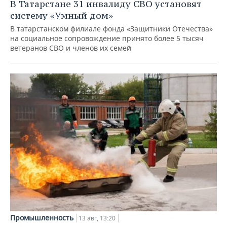
ВОДНЫЕ ВИДЫ СПОРТА
ОБРАЗОВАНИЕ
В Татарстане 31 инвалиду СВО установят
систему «Умный дом»
ХОККЕЙ С МЯЧОМ
ПРОИСШЕСТВИЯ
В татарстанском филиале фонда «Защитники Отечества»
на социальное сопровождение принято более 5 тысяч
ветеранов СВО и членов их семей
Промышленность
13 авг, 13:20