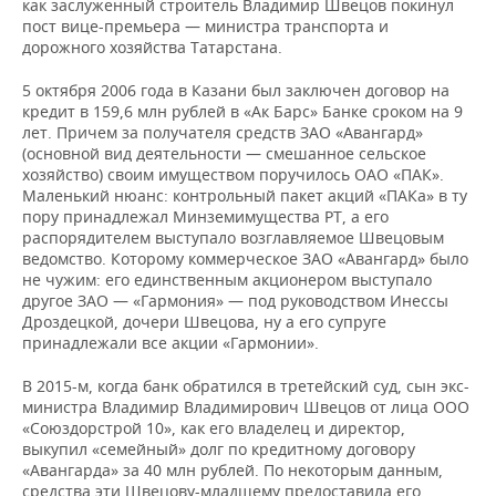
ВОДНЫЕ ВИДЫ СПОРТА
ОБРАЗОВАНИЕ
как заслуженный строитель Владимир Швецов покинул
пост вице-премьера — министра транспорта и
дорожного хозяйства Татарстана.
ХОККЕЙ С МЯЧОМ
ПРОИСШЕСТВИЯ
5 октября 2006 года в Казани был заключен договор на
кредит в 159,6 млн рублей в «Ак Барс» Банке сроком на 9
лет. Причем за получателя средств ЗАО «Авангард»
(основной вид деятельности — смешанное сельское
хозяйство) своим имуществом поручилось ОАО «ПАК».
Маленький нюанс: контрольный пакет акций «ПАКа» в ту
пору принадлежал Минземимущества РТ, а его
распорядителем выступало возглавляемое Швецовым
ведомство. Которому коммерческое ЗАО «Авангард» было
не чужим: его единственным акционером выступало
другое ЗАО — «Гармония» — под руководством Инессы
Дроздецкой, дочери Швецова, ну а его супруге
принадлежали все акции «Гармонии».
В 2015-м, когда банк обратился в третейский суд, сын экс-
министра Владимир Владимирович Швецов от лица ООО
«Союздорстрой 10», как его владелец и директор,
выкупил «семейный» долг по кредитному договору
«Авангарда» за 40 млн рублей. По некоторым данным,
средства эти Швецову-младшему предоставила его