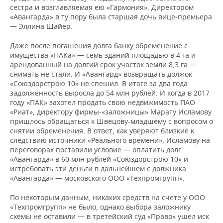
сестра и возглавляемая ею «Гармония». Директором
«Авангарда» в ту пору была старшая дочь вице-премьера
— Эллина Шайер.
Даже после погашения долга банку обременение с
имущества «ПАКа» — семь зданий площадью в 4 га и
арендованный на долгий срок участок земли 8,3 га —
снимать не стали. И «Авангард» возвращать должок
«Союздорстрою 10» не спешил. В итоге за два года
задолженность выросла до 54 млн рублей. И когда в 2017
году «ПАК» захотел продать свою недвижимость ПАО
«Риат», директору фирмы-«заложницы» Марату Исламову
пришлось обращаться к Швецову-младшему с вопросом о
снятии обременения. В ответ, как уверяют близкие к
следствию источники «Реального времени», Исламову на
переговорах поставили условие — оплатить долг
«Авангарда» в 60 млн рублей «Союздорстрою 10» и
истребовать эти деньги в дальнейшем с должника
«Авангарда» — московского ООО «Техпромгрупп».
По некоторым данным, никаких средств на счете у ООО
«Техпромгрупп» не было, однако выбора заложнику
схемы не оставили — в третейский суд «Право» ушел иск