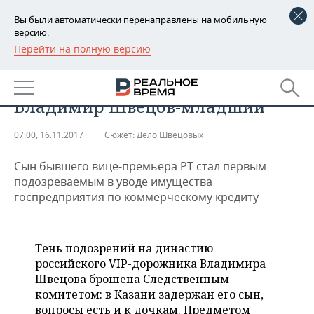
Вы были автоматически перенаправлены на мобильную
версию.
Перейти на полную версию
РЕГИОНЫ
БИЗНЕС
УПАКовали: в Казани задержан
БАШКОРТОСТАН
НОВОСТИ
Владимир Швецов-младший
ТАТАРСТАН
АНАЛИТИКА
07:00, 16.11.2017
Сюжет:
Дело Швецовых
УДМУРТИЯ
НОВОСТИ АНАЛИТИКИ
ЭКОНОМИКА
Сын бывшего вице-премьера РТ стал первым
ДЕКЛАРАЦИИ О ДОХОДАХ
НОВОСТИ ЭКОНОМИКИ
ПРОМЫШЛЕННОСТЬ
подозреваемым в уводе имущества
госпредприятия по коммерческому кредиту
КОРОЛИ ГОСЗАКАЗА ПФО
ФИНАНСЫ
НОВОСТИ
НЕДВИЖИМОСТЬ
ПРОМЫШЛЕННОСТИ
ВУЗЫ ТАТАРСТАНА
БАНКИ
НОВОСТИ НЕДВИЖИМОСТИ
АВТО
Тень подозрений на династию
АГРОПРОМ
российского VIP-дорожника Владимира
КОМУ ПРИНАДЛЕЖАТ
БЮДЖЕТ
НОВОСТИ АВТО
БИЗНЕС
Швецова брошена Следственным
ТОРГОВЫЕ ЦЕНТРЫ
МАШИНОСТРОЕНИЕ
комитетом: в Казани задержан его сын,
ТАТАРСТАНА
ИНВЕСТИЦИИ
НОВОСТИ БИЗНЕСА
ТЕХНОЛОГИИ
вопросы есть и к дочкам. Предметом