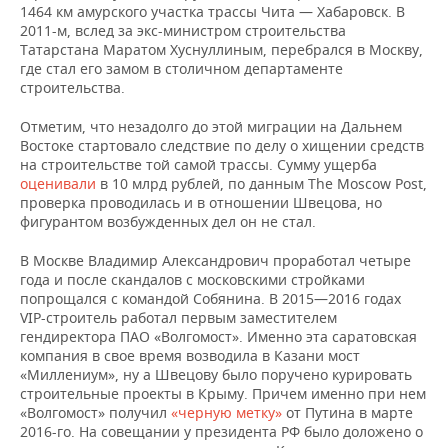
1464 км амурского участка трассы Чита — Хабаровск. В
2011-м, вслед за экс-министром строительства
Татарстана Маратом Хуснуллиным, перебрался в Москву,
где стал его замом в столичном департаменте
строительства.
Отметим, что незадолго до этой миграции на Дальнем
Востоке стартовало следствие по делу о хищении средств
на строительстве той самой трассы. Сумму ущерба
оценивали
в 10 млрд рублей, по данным The Moscow Post,
проверка проводилась и в отношении Швецова, но
фигурантом возбужденных дел он не стал.
В Москве Владимир Александрович проработал четыре
года и после скандалов с московскими стройками
попрощался с командой Собянина. В 2015—2016 годах
VIP-строитель работал первым заместителем
гендиректора ПАО «Волгомост». Именно эта саратовская
компания в свое время возводила в Казани мост
«Миллениум», ну а Швецову было поручено курировать
строительные проекты в Крыму. Причем именно при нем
«Волгомост» получил
«черную метку»
от Путина в марте
2016-го. На совещании у президента РФ было доложено о