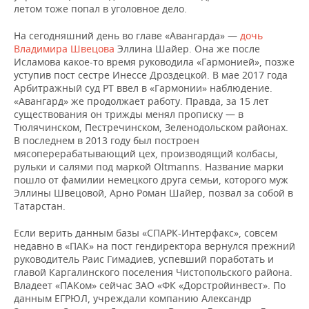
летом тоже попал в уголовное дело.
На сегодняшний день во главе «Авангарда» —
дочь
Владимира Швецова
Эллина Шайер. Она же после
Исламова какое-то время руководила «Гармонией», позже
уступив пост сестре Инессе Дроздецкой. В мае 2017 года
Арбитражный суд РТ ввел в «Гармонии» наблюдение.
«Авангард» же продолжает работу. Правда, за 15 лет
существования он трижды менял прописку — в
Тюлячинском, Пестречинском, Зеленодольском районах.
В последнем в 2013 году был построен
мясоперерабатывающий цех, производящий колбасы,
рульки и салями под маркой Oltmanns. Название марки
пошло от фамилии немецкого друга семьи, которого муж
Эллины Швецовой, Арно Роман Шайер, позвал за собой в
Татарстан.
Если верить данным базы «СПАРК-Интерфакс», совсем
недавно в «ПАК» на пост гендиректора вернулся прежний
руководитель Раис Гимадиев, успевший поработать и
главой Каргалинского поселения Чистопольского района.
Владеет «ПАКом» сейчас ЗАО «ФК «Дорстройинвест». По
данным ЕГРЮЛ, учреждали компанию Александр