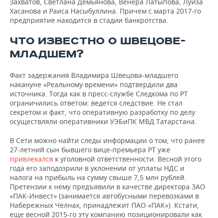
Захватов, Светлана Демьянова, Венера Латыпова, Луиза
Хасанова и Раиса Насыбуллина. Причем с марта 2017-го
предприятие находится в стадии банкротства.
ЧТО ИЗВЕСТНО О ШВЕЦОВЕ-
МЛАДШЕМ?
Факт задержания Владимира Швецова-младшего
накануне «Реальному времени» подтвердили два
источника. Тогда как в пресс-службе Следкома по РТ
ограничились ответом: ведется следствие. Не стал
секретом и факт, что оперативную разработку по делу
осуществляли оперативники УЭБиПК МВД Татарстана.
В Сети можно найти следы информации о том, что ранее
27-летний сын бывшего вице-премьера РТ уже
привлекался
к уголовной ответственности. Весной этого
года его заподозрили в уклонении от уплаты НДС и
налога на прибыль на сумму свыше 7,5 млн рублей.
Претензии к нему предъявили в качестве директора ЗАО
«ПАК-Инвест» (занимается автобусными перевозками в
Набережных Челнах, принадлежит ПАО «ПАК»). Кстати,
еще весной 2015-го эту компанию позиционировали как