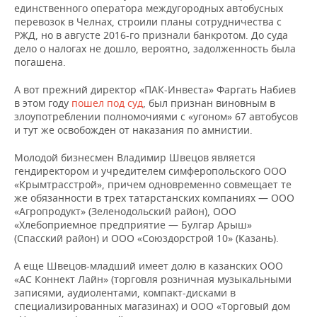
единственного оператора междугородных автобусных
перевозок в Челнах, строили планы сотрудничества с
РЖД, но в августе 2016-го признали банкротом. До суда
дело о налогах не дошло, вероятно, задолженность была
погашена.
А вот прежний директор «ПАК-Инвеста» Фаргать Набиев
в этом году
пошел под суд
, был признан виновным в
злоупотреблении полномочиями с «угоном» 67 автобусов
и тут же освобожден от наказания по амнистии.
Молодой бизнесмен Владимир Швецов является
гендиректором и учредителем симферопольского ООО
«Крымтрасстрой», причем одновременно совмещает те
же обязанности в трех татарстанских компаниях — ООО
«Агропродукт» (Зеленодольский район), ООО
«Хлебоприемное предприятие — Булгар Арыш»
(Спасский район) и ООО «Союздорстрой 10» (Казань).
А еще Швецов-младший имеет долю в казанских ООО
«АС Коннект Лайн» (торговля розничная музыкальными
записями, аудиолентами, компакт-дисками в
специализированных магазинах) и ООО «Торговый дом