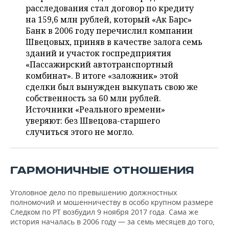
НЕФТЕХИМИЯ
расследования стал договор по кредиту
РОЗНИЧНАЯ ТОРГОВЛЯ
НОВОСТИ ТЕХНОЛОГИЙ
на 159,6 млн рублей, который «Ак Барс»
МЕРОПРИЯТИЯ
НЕФТЬ
Банк в 2006 году перечислил компании
Швецовых, приняв в качестве залога семь
ТРАНСПОРТ
IT
НОВОСТИ МЕРОПРИЯТИЙ
СПОРТ
ОПК
зданий и участок госпредприятия
«Пассажирский автотранспортный
УСЛУГИ
МЕДИА
ВЫЕЗДНАЯ РЕДАКЦИЯ
НОВОСТИ СПОРТА
ОБЩЕСТВО
ЭНЕРГЕТИКА
комбинат». В итоге «заложник» этой
сделки был вынужден выкупать свою же
ТЕЛЕКОММУНИКАЦИИ
БИЗНЕС-БРАНЧИ
ФУТБОЛ
НОВОСТИ ОБЩЕСТВА
ФОТОГАЛЕРЕЯ
собственность за 60 млн рублей.
Источники «Реального времени»
ONLINE-КОНФЕРЕНЦИИ
ХОККЕЙ
ВЛАСТЬ
СЮЖЕТЫ
уверяют: без Швецова-старшего
случиться этого не могло.
ОТКРЫТАЯ ЛЕКЦИЯ
БАСКЕТБОЛ
ИНФРАСТРУКТУРА
СПРАВОЧНИК
ВОЛЕЙБОЛ
ИСТОРИЯ
СПИСОК ПЕРСОН
ПОЛНАЯ ВЕРСИЯ
ГАРМОНИЧНЫЕ ОТНОШЕНИЯ
КИБЕРСПОРТ
КУЛЬТУРА
СПИСОК КОМПАНИЙ
Уголовное дело по превышению должностных
полномочий и мошенничеству в особо крупном размере
ФИГУРНОЕ КАТАНИЕ
МЕДИЦИНА
Следком по РТ возбудил 9 ноября 2017 года. Сама же
история началась в 2006 году — за семь месяцев до того,