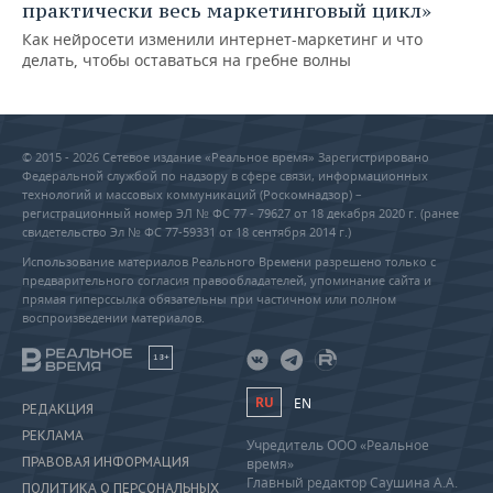
практически весь маркетинговый цикл»
Как нейросети изменили интернет-маркетинг и что
делать, чтобы оставаться на гребне волны
© 2015 - 2026 Сетевое издание «Реальное время» Зарегистрировано
Федеральной службой по надзору в сфере связи, информационных
технологий и массовых коммуникаций (Роскомнадзор) –
регистрационный номер ЭЛ № ФС 77 - 79627 от 18 декабря 2020 г. (ранее
свидетельство Эл № ФС 77-59331 от 18 сентября 2014 г.)
Использование материалов Реального Времени разрешено только с
предварительного согласия правообладателей, упоминание сайта и
прямая гиперссылка обязательны при частичном или полном
воспроизведении материалов.
18+
RU
EN
РЕДАКЦИЯ
РЕКЛАМА
Учредитель ООО «Реальное
ПРАВОВАЯ ИНФОРМАЦИЯ
время»
Главный редактор Саушина А.А.
ПОЛИТИКА О ПЕРСОНАЛЬНЫХ