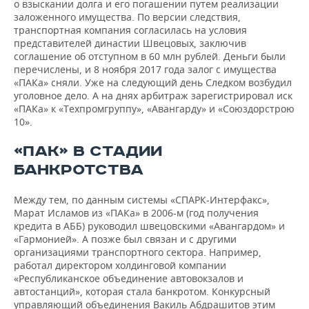
о взыскании долга и его погашении путем реализации
заложенного имущества. По версии следствия,
транспортная компания согласилась на условия
представителей династии Швецовых, заключив
соглашение об отступном в 60 млн рублей. Деньги были
перечислены, и 8 ноября 2017 года залог с имущества
«ПАКа» сняли. Уже на следующий день Следком возбудил
уголовное дело. А на днях арбитраж зарегистрировал иск
«ПАКа» к «Техпромгруппу», «Авангарду» и «Союздорстрою
10».
«ПАК» В СТАДИИ
БАНКРОТСТВА
Между тем, по данным системы «СПАРК-Интерфакс»,
Марат Исламов из «ПАКа» в 2006-м (год получения
кредита в АББ) руководил швецовскими «Авангардом» и
«Гармонией». А позже был связан и с другими
организациями транспортного сектора. Например,
работал директором холдинговой компании
«Республиканское объединение автовокзалов и
автостанций», которая стала банкротом. Конкурсный
управляющий объединения Вакиль Абдрашитов этим