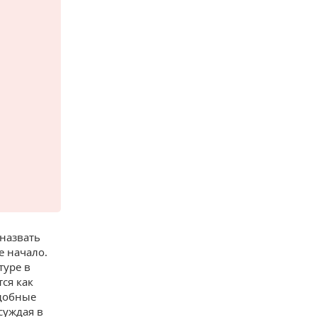
назвать
 начало.
туре в
ся как
одобные
суждая в