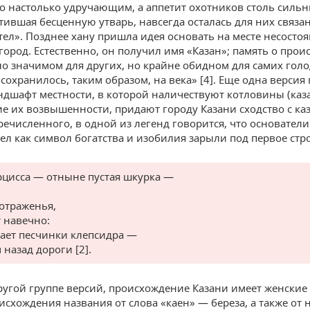
о настолько удручающим, а аппетит охотников столь сильн
отившая бесценную утварь, навсегда осталась для них связа
тел». Позднее хану пришла идея основать на месте несосто
город. Естественно, он получил имя «Казан»; память о прои
ло значимом для других, но крайне обидном для самих гол
сохранилось, таким образом, на века» [4]. Еще одна версия
андшафт местности, в которой наличествуют котловины (каз
 их возвышенности, придают городу Казани сходство с ка
ечисленного, в одной из легенд говорится, что основатели
ел как символ богатства и изобилия зарыли под первое стр
рцисса — отныне пустая шкурка —
 отраженья,
т навечно:
пает песчинки клепсидра —
 назад дороги [2].
ругой группе версий, происхождение Казани имеет женские 
исхождения названия от слова «каен» — береза, а также от 