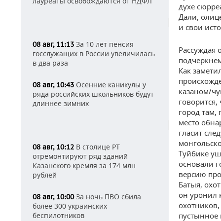
лауреаты освобождаются от НДФЛ
духе сюрре
Дали, олиц
и свои исто
За 10 лет пенсия
08 авг, 11:13
Рассуждая 
госслужащих в России увеличилась
подчеркнем
в два раза
Как заметил
происхожде
Осенние каникулы у
08 авг, 10:43
казаном/чу
ряда российских школьников будут
говорится,
длиннее зимних
город там, 
место обнар
гласит сле
монгольско
В столице РТ
08 авг, 10:12
Туйбике уш
отремонтируют ряд зданий
основали г
Казанского кремля за 174 млн
версию про
рублей
Батыя, охо
он уронил 
За ночь ПВО сбила
08 авг, 10:00
охотников,
более 300 украинских
беспилотников
пустынное 