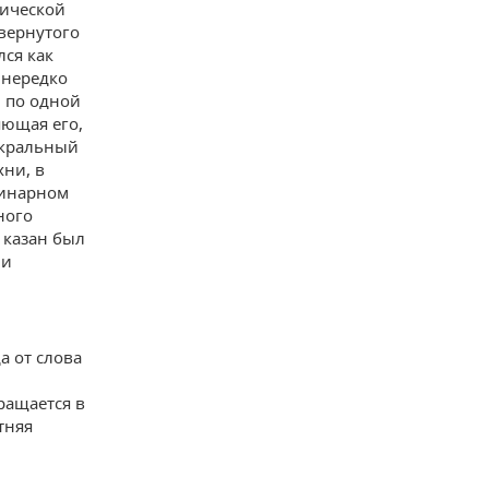
тической
вернутого
лся как
 нередко
, по одной
яющая его,
акральный
хни, в
линарном
ного
р казан был
 и
а от слова
вращается в
тняя