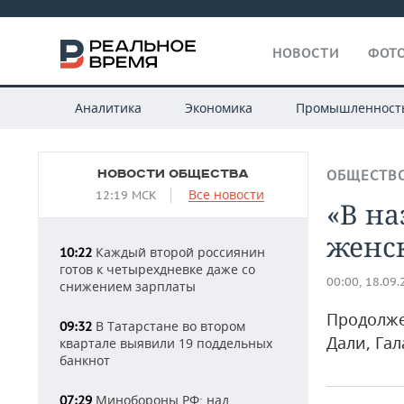
НОВОСТИ
ФОТО
Аналитика
Экономика
Промышленност
НОВОСТИ ОБЩЕСТВА
ОБЩЕСТВ
Все новости
12:19 МСК
«В н
женс
Каждый второй россиянин
10:22
готов к четырехдневке даже со
00:00, 18.09
снижением зарплаты
Продолже
В Татарстане во втором
09:32
Дали, Гал
квартале выявили 19 поддельных
банкнот
Минобороны РФ: над
07:29