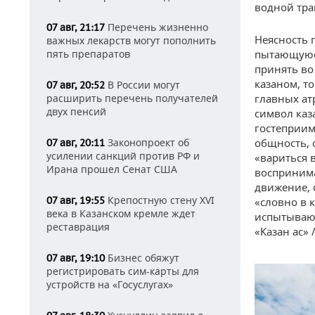
водной тра
Перечень жизненно
07 авг, 21:17
Неясность 
важных лекарств могут пополнить
пять препаратов
пытающуюся
принять во
казаном, то
В России могут
07 авг, 20:52
расширить перечень получателей
главных ат
двух пенсий
символ каз
гостеприим
Законопроект об
общность,
07 авг, 20:11
усилении санкций против РФ и
«вариться 
Ирана прошел Сенат США
воспринима
движение, 
Крепостную стену XVI
07 авг, 19:55
«словно в 
века в Казанском кремле ждет
испытывающ
реставрация
«Казан ас»
Бизнес обяжут
07 авг, 19:10
регистрировать сим-карты для
устройств на «Госуслугах»