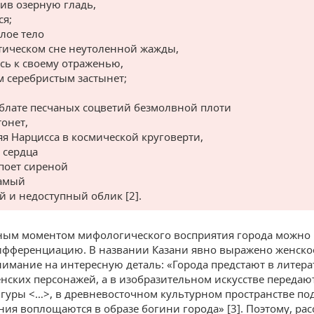
ив озерную гладь,
ся;
елое тело
тическом сне неутоленной жажды,
сь к своему отраженью,
м серебристым застынет;
блате песчаных соцветий безмолвной плоти
тонет,
яя Нарцисса в космической круговерти,
 сердца
апоет сиреной
самый
 и недоступный облик [2].
ым моментом мифологического восприятия города можно 
фференциацию. В названии Казани явно выражено женское
имание на интересную деталь: «Города предстают в литера
енских персонажей, а в изобразительном искусстве передают
гуры <…>, в древневосточном культурном пространстве п
ния воплощаются в образе богини города» [3]. Поэтому, рас