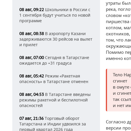
утраты был
река, погл
Школьники в России с
08 авг, 09:22
1 сентября будут учиться по новой
словом «ко
программе
пиршества 
котлом, ма
В аэропорту Казани
охотников, 
08 авг, 08:38
задерживаются 30 рейсов на вылет
том, что л
и прилет
окружающие
Помимо пер
Сегодня в Татарстане
08 авг, 07:00
именно кот
ожидается до +31 градуса
Тело На
Режим «Ракетная
08 авг, 05:42
сгинет
опасность» в Татарстане отменен
в омуте
и сгине
В Татарстане введены
08 авг, 04:53
так ссы
режимы ракетной и беспилотной
и нет им
опасностей
Торговый оборот
07 авг, 21:36
Согласно д
Татарстана и Индии удвоился за
версии про
первый квартал 2026 года