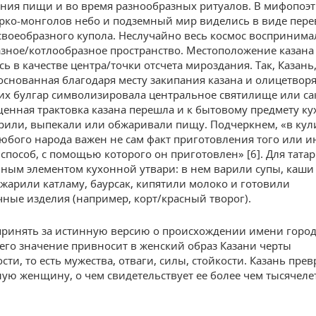
ния пищи и во время разнообразных ритуалов. В мифопоэ
рко-монголов небо и подземный мир виделись в виде пере
 своеобразного купола. Неслучайно весь космос воспринима
зное/котлообразное пространство. Местоположение казана
ь в качестве центра/точки отсчета мироздания. Так, Казань
 основанная благодаря месту закипания казана и олицетвор
их булгар символизировала центральное святилище или с
щенная трактовка казана перешла и к бытовому предмету ку
рили, выпекали или обжаривали пищу. Подчеркнем, «в ку
любого народа важен не сам факт приготовления того или и
 способ, с помощью которого он приготовлен» [6]. Для тата
ным элементом кухонной утвари: в нем варили супы, каши
 жарили катламу, баурсак, кипятили молоко и готовили
ные изделия (например, корт/красный творог).
принять за истинную версию о происхождении имени город
о его значение привносит в женский образ Казани черты
ти, то есть мужества, отваги, силы, стойкости. Казань пре
ую женщину, о чем свидетельствует ее более чем тысячеле