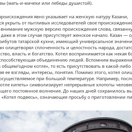
вы (мать-и-мачехи или лебеды душистой).
происхождения явно указывает на женскую натуру Казани,
 укрыть от пытливых исследователей свое происхождение
 внимание мужскую версию происхождения слова, связанн
 даже в этом случае присутствует женское начало. Казан — 
рибутов татарской кухни, имеющий универсальное значени
ан олицетворял сплоченность и целостность народа, достат
ство, власть и богатство. Котел воспринимается как некая 
 способствующая объединению людей. Вспомним выражен
в общем/одном котле», то есть присутствовать в какой-либо 
я ее взгляды, интересы, понятия. Помимо этого, котел оли
осуществляемое при большой температуре. Например, посл
котле кипеть» символизирует непрерывные хлопоты челове
его постоянное волнение. До наших дней сохранилось в
 / «Котел подвесь», означающее просьбу о приготовлении п