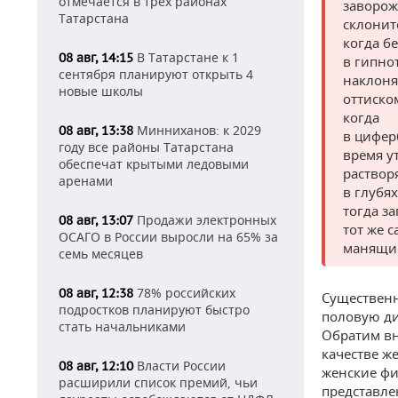
отмечается в трех районах
заворож
Татарстана
склонит
когда б
В Татарстане к 1
08 авг, 14:15
в гипно
сентября планируют открыть 4
наклоня
новые школы
оттиско
когда
Минниханов: к 2029
08 авг, 13:38
в цифер
году все районы Татарстана
время у
обеспечат крытыми ледовыми
раствор
аренами
в глубях
тогда з
Продажи электронных
08 авг, 13:07
тот же 
ОСАГО в России выросли на 65% за
манящий
семь месяцев
78% российских
08 авг, 12:38
Существенн
подростков планируют быстро
половую ди
стать начальниками
Обратим вн
качестве ж
Власти России
08 авг, 12:10
женские фи
расширили список премий, чьи
представле