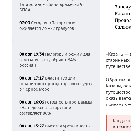
Татарстаном сбили вражеский
Завед
БПЛА
Казань
Продо
Сегодня в Татарстане
07:00
Сальва
ожидается до +27 градусов
«Казань — 
Налоговый режим для
08 авг, 19:34
самозанятых одобряют 34%
старинных 
россиян
путешестве
Власти Турции
08 авг, 17:17
Обратим в
ограничили проход торговых судов
Казани, ос
в Черное море
путешестве
оказывает
Готовность программы
08 авг, 16:06
приезжих —
«Наш двор» в Татарстане
составляет 86%
Когда я
Высокая урожайность
08 авг, 15:27
к темно