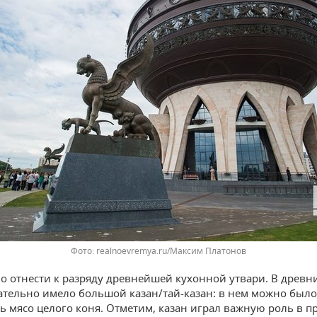
realnoevremya.ru/Максим Платонов
о отнести к разряду древнейшей кухонной утвари. В древн
ательно имело большой казан/тай-казан: в нем можно было
ь мясо целого коня. Отметим, казан играл важную роль в п