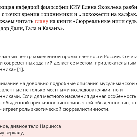
ующая кафедрой философии КИУ Елена Яковлева разб
 с точки зрения топонимики и... похожести на калфак
лжаем читать
главу
из книги «Сюрреальные нити судь
дор Дали, Гала и Казань».
важный центр кожевенной промышленности России. Сочет
и современных зданий делает ее местом, привлекательным
нника» [1].
нимание на довольно подробные описания мусульманской
тавленные не только местными исследователями, но и
нниками. Если для местного населения данная особенность
ся обыденной привычностью/привычной обыденностью, то
 играет роль экзотической сюрреалистичности.
сное, дивное тело Нарцисса
му зеркалу,