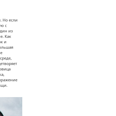
. Но если
ую с
один из
е. Как
ок и
большая
ие
среде,
цетворяет
овица
ка,
ыражение
ищи.