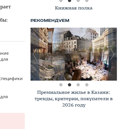
ирает
Книжная полка
.
бы:
ание
 для
 специфики
Премиальное жилье в Казани:
 для
тренды, критерии, покупатели в
2026 году