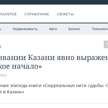
ГАЛЕРЕЯ
СПРАВОЧНИК
СЮЖЕТЫ
ь
Недвижимость
Авто
Бизнес
Технолог
О
азвании Казани явно выраже
кое начало»
.2022
ние эпизода книги «Сюрреальные нити судьбы: 
а и Казань»