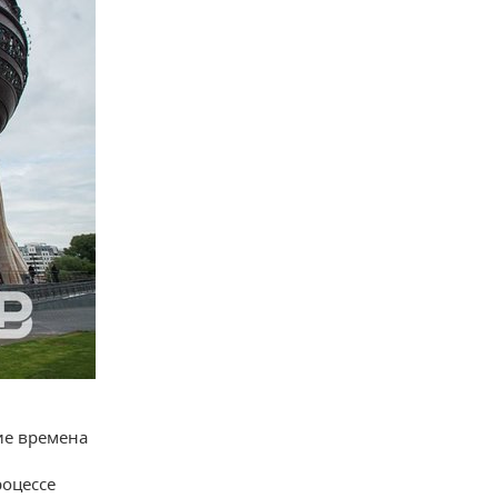
ие времена
роцессе