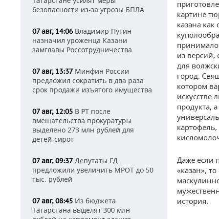
Татарстане усилят меры
приготовле
безопасности из-за угрозы БПЛА
картине тю
казана как
Владимир Путин
07 авг, 14:06
куполообра
назначил уроженца Казани
принималос
замглавы Россотрудничества
из версий,
для волжск
Минфин России
07 авг, 13:37
город. Свя
предложил сократить в два раза
котором ва
срок продажи изъятого имущества
искусстве 
продукта, а
В РТ после
07 авг, 12:05
универсаль
вмешательства прокуратуры
картофель,
выделено 273 млн рублей для
кисломолоч
детей-сирот
Даже если 
Депутаты ГД
07 авг, 09:37
предложили увеличить МРОТ до 50
«казан», т
тыс. рублей
маскулиннос
мужественн
Из бюджета
история.
07 авг, 08:45
Татарстана выделят 300 млн