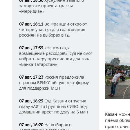
Хуснуллин заявил о
07 авг, 18:30
заморозке проекта трассы
«Меридиан»
Во Франции откроют
07 авг, 18:11
четыре участка для голосования
россиян на выборах в ГД
«Не взятка, а
07 авг, 17:55
возмещение расходов!»: суд не смог
избрать меру пресечения для топа
«Банка Татарстан»
Россия предложила
07 авг, 17:23
странам БРИКС общую платформу
для поддержки МСП
Суд Казани отпустил
07 авг, 16:25
главу «Ай Пи Групп» из СИЗО под
домашний арест по делу на 5 млн
Казан можн
племя обяз
На выборах в
07 авг, 16:20
приготовит