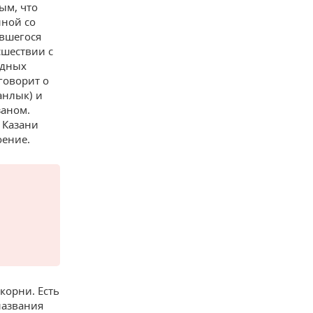
ым, что
нной со
явшегося
сшествии с
одных
 говорит о
анлык) и
заном.
 Казани
оение.
корни. Есть
названия