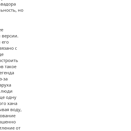
ьвадора
льность, но
ее
 версии.
 его
вязано с
де
остроить
ов такое
легенда
з-за
аруха
, люди
еще одну
ого хана
ывая воду,
рование
ершенно
тление от