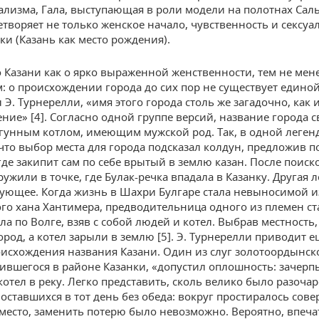
ализма, Гала, выступающая в роли модели на полотнах Сал
етворяет не только женское начало, чувственность и сексуа
ки (Казань как место рождения).
о Казани как о ярко выраженной женственности, тем не мен
: о происхождении города до сих пор не существует единой
 Э. Турнерелли, «имя этого города столь же загадочно, как и
ние» [4]. Согласно одной группе версий, название города с
гунным котлом, имеющим мужской род. Так, в одной леген
 что выбор места для города подсказал колдун, предложив п
где закипит сам по себе врытый в землю казан. После поиск
ужили в точке, где Булак-речка впадала в Казанку. Другая 
дующее. Когда жизнь в Шахри Булгаре стала невыносимой и
го хана Хантимера, предводительница одного из племен ст
ла по Волге, взяв с собой людей и котел. Выбрав местность
ород, а котел зарыли в землю [5]. Э. Турнерелли приводит 
исхождения названия Казани. Один из слуг золотоордынск
тившегося в районе Казанки, «допустил оплошность: зачерп
котел в реку. Легко представить, сколь велико было разоча
 оставшихся в тот день без обеда: вокруг простиралось сов
место, заменить потерю было невозможно. Вероятно, впеча