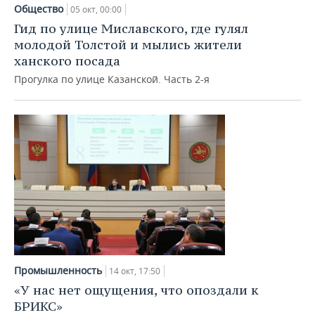
НЕФТЕХИМИЯ
Общество
05 окт, 00:00
РОЗНИЧНАЯ ТОРГОВЛЯ
НОВОСТИ ТЕХНОЛОГИЙ
МЕРОПРИЯТИЯ
Гид по улице Миславского, где гулял
НЕФТЬ
молодой Толстой и мылись жители
ТРАНСПОРТ
IT
НОВОСТИ МЕРОПРИЯТИЙ
СПОРТ
ханского посада
ОПК
Прогулка по улице Казанской. Часть 2-я
УСЛУГИ
МЕДИА
ВЫЕЗДНАЯ РЕДАКЦИЯ
НОВОСТИ СПОРТА
ОБЩЕСТВО
ЭНЕРГЕТИКА
ТЕЛЕКОММУНИКАЦИИ
БИЗНЕС-БРАНЧИ
ФУТБОЛ
НОВОСТИ ОБЩЕСТВА
ФОТОГАЛЕРЕЯ
ONLINE-КОНФЕРЕНЦИИ
ХОККЕЙ
ВЛАСТЬ
СЮЖЕТЫ
ОТКРЫТАЯ ЛЕКЦИЯ
БАСКЕТБОЛ
ИНФРАСТРУКТУРА
СПРАВОЧНИК
ВОЛЕЙБОЛ
ИСТОРИЯ
СПИСОК ПЕРСОН
ПОЛНАЯ ВЕРСИЯ
КИБЕРСПОРТ
КУЛЬТУРА
СПИСОК КОМПАНИЙ
Промышленность
14 окт, 17:50
ФИГУРНОЕ КАТАНИЕ
МЕДИЦИНА
«У нас нет ощущения, что опоздали к
БРИКС»