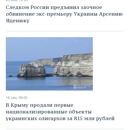
НЕФТЕХИМИЯ
Следком России предъявил заочное
РОЗНИЧНАЯ ТОРГОВЛЯ
НОВОСТИ ТЕХНОЛОГИЙ
МЕРОПРИЯТИЯ
обвинение экс-премьеру Украины Арсению
НЕФТЬ
Яценюку
ТРАНСПОРТ
IT
НОВОСТИ МЕРОПРИЯТИЙ
СПОРТ
ОПК
УСЛУГИ
МЕДИА
ВЫЕЗДНАЯ РЕДАКЦИЯ
НОВОСТИ СПОРТА
ОБЩЕСТВО
ЭНЕРГЕТИКА
ТЕЛЕКОММУНИКАЦИИ
БИЗНЕС-БРАНЧИ
ФУТБОЛ
НОВОСТИ ОБЩЕСТВА
ФОТОГАЛЕРЕЯ
ONLINE-КОНФЕРЕНЦИИ
ХОККЕЙ
ВЛАСТЬ
СЮЖЕТЫ
ОТКРЫТАЯ ЛЕКЦИЯ
БАСКЕТБОЛ
ИНФРАСТРУКТУРА
СПРАВОЧНИК
ВОЛЕЙБОЛ
ИСТОРИЯ
СПИСОК ПЕРСОН
ПОЛНАЯ ВЕРСИЯ
16 сен, 09:05
КИБЕРСПОРТ
КУЛЬТУРА
СПИСОК КОМПАНИЙ
В Крыму продали первые
национализированные объекты
ФИГУРНОЕ КАТАНИЕ
МЕДИЦИНА
украинских олигархов за 815 млн рублей