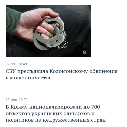
ВОДНЫЕ ВИДЫ СПОРТА
ОБРАЗОВАНИЕ
ХОККЕЙ С МЯЧОМ
ПРОИСШЕСТВИЯ
02 сен, 10:49
СБУ предъявила Коломойскому обвинения
в мошенничестве
19 фев, 10:20
В Крыму национализировали до 700
объектов украинских олигархов и
политиков из недружественных стран