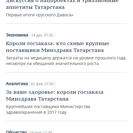
дискуссия о нацпроектах и триллионные
ВОДНЫЕ ВИДЫ СПОРТА
ОБРАЗОВАНИЕ
аппетиты Татарстана
ХОККЕЙ С МЯЧОМ
ПРОИСШЕСТВИЯ
Первые итоги «русского Давоса»
Экономика
14 дек, 07:00
Короли госзаказа: кто самые крупные
поставщики Минздрава Татарстана
Затраты на медицину держатся на уровне прошлого года,
несмотря на обещания значительного роста
Аналитика
02 фев, 07:00
За ваше здоровье: короли госзаказа
Минздрава Татарстана
Крупнейшие поставщики Министерства
здравоохранения в 2017 году
Общество
16 янв, 12:30