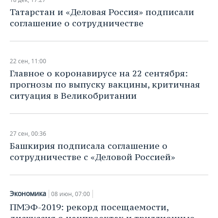
НЕФТЕХИМИЯ
Татарстан и «Деловая Россия» подписали
РОЗНИЧНАЯ ТОРГОВЛЯ
НОВОСТИ ТЕХНОЛОГИЙ
МЕРОПРИЯТИЯ
соглашение о сотрудничестве
НЕФТЬ
ТРАНСПОРТ
IT
НОВОСТИ МЕРОПРИЯТИЙ
СПОРТ
ОПК
22 сен, 11:00
УСЛУГИ
МЕДИА
ВЫЕЗДНАЯ РЕДАКЦИЯ
НОВОСТИ СПОРТА
ОБЩЕСТВО
ЭНЕРГЕТИКА
Главное о коронавирусе на 22 сентября:
прогнозы по выпуску вакцины, критичная
ТЕЛЕКОММУНИКАЦИИ
БИЗНЕС-БРАНЧИ
ФУТБОЛ
НОВОСТИ ОБЩЕСТВА
ФОТОГАЛЕРЕЯ
ситуация в Великобритании
ONLINE-КОНФЕРЕНЦИИ
ХОККЕЙ
ВЛАСТЬ
СЮЖЕТЫ
ОТКРЫТАЯ ЛЕКЦИЯ
БАСКЕТБОЛ
ИНФРАСТРУКТУРА
СПРАВОЧНИК
27 сен, 00:36
Башкирия подписала соглашение о
ВОЛЕЙБОЛ
ИСТОРИЯ
СПИСОК ПЕРСОН
ПОЛНАЯ ВЕРСИЯ
сотрудничестве с «Деловой Россией»
КИБЕРСПОРТ
КУЛЬТУРА
СПИСОК КОМПАНИЙ
Экономика
08 июн, 07:00
ФИГУРНОЕ КАТАНИЕ
МЕДИЦИНА
ПМЭФ-2019: рекорд посещаемости,