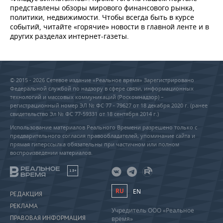
представлены обзоры мирового финансового рынка,
политики, недвижимости. Чтобы всегда быть в курсе
событий, читайте «горячие» новости в главной ленте и в
других разделах интернет-газеты.
© 2015 - 2026 Сетевое издание «Реальное время» Зарегистрировано
Федеральной службой по надзору в сфере связи, информационных
технологий и массовых коммуникаций (Роскомнадзор) –
регистрационный номер ЭЛ № ФС 77 - 79627 от 18 декабря 2020 г. (ранее
свидетельство Эл № ФС 77-59331 от 18 сентября 2014 г.)
Использование материалов Реального Времени разрешено только с
предварительного согласия правообладателей, упоминание сайта и
прямая гиперссылка обязательны при частичном или полном
воспроизведении материалов.
18+
RU
EN
РЕДАКЦИЯ
РЕКЛАМА
Учредитель ООО «Реальное
ПРАВОВАЯ ИНФОРМАЦИЯ
время»