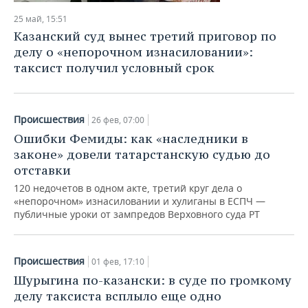
НЕФТЕХИМИЯ
25 май, 15:51
РОЗНИЧНАЯ ТОРГОВЛЯ
НОВОСТИ ТЕХНОЛОГИЙ
МЕРОПРИЯТИЯ
Казанский суд вынес третий приговор по
НЕФТЬ
делу о «непорочном изнасиловании»:
ТРАНСПОРТ
IT
НОВОСТИ МЕРОПРИЯТИЙ
СПОРТ
таксист получил условный срок
ОПК
УСЛУГИ
МЕДИА
ВЫЕЗДНАЯ РЕДАКЦИЯ
НОВОСТИ СПОРТА
ОБЩЕСТВО
ЭНЕРГЕТИКА
Происшествия
ТЕЛЕКОММУНИКАЦИИ
БИЗНЕС-БРАНЧИ
ФУТБОЛ
НОВОСТИ ОБЩЕСТВА
ФОТОГАЛЕРЕЯ
26 фев, 07:00
Ошибки Фемиды: как «наследники в
ONLINE-КОНФЕРЕНЦИИ
ХОККЕЙ
ВЛАСТЬ
СЮЖЕТЫ
законе» довели татарстанскую судью до
отставки
ОТКРЫТАЯ ЛЕКЦИЯ
БАСКЕТБОЛ
ИНФРАСТРУКТУРА
СПРАВОЧНИК
120 недочетов в одном акте, третий круг дела о
«непорочном» изнасиловании и хулиганы в ЕСПЧ —
публичные уроки от зампредов Верховного суда РТ
ВОЛЕЙБОЛ
ИСТОРИЯ
СПИСОК ПЕРСОН
ПОЛНАЯ ВЕРСИЯ
КИБЕРСПОРТ
КУЛЬТУРА
СПИСОК КОМПАНИЙ
Происшествия
01 фев, 17:10
ФИГУРНОЕ КАТАНИЕ
МЕДИЦИНА
Шурыгина по-казански: в суде по громкому
делу таксиста всплыло еще одно