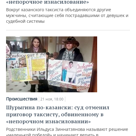
ВОДНЫЕ ВИДЫ СПОРТА
ОБРАЗОВАНИЕ
«непорочное изнасилование»
Вокруг казанского таксиста объединяются другие
ХОККЕЙ С МЯЧОМ
ПРОИСШЕСТВИЯ
мужчины, считающие себя пострадавшими от девушек и
судебной системы
Происшествия
21 ноя, 18:00
Шурыгина по-казански: суд отменил
приговор таксисту, обвиненному в
«непорочном изнасиловании»
Родственники Ильдуса Зиннатзянова называют решение
«маленькой победой» и начинают верить в