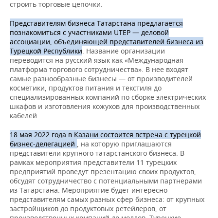
НЕФТЕХИМИЯ
строить торговые цепочки.
РОЗНИЧНАЯ ТОРГОВЛЯ
НОВОСТИ ТЕХНОЛОГИЙ
МЕРОПРИЯТИЯ
Представителям бизнеса Татарстана предлагается
НЕФТЬ
познакомиться с участниками UTEP — деловой
ТРАНСПОРТ
IT
НОВОСТИ МЕРОПРИЯТИЙ
СПОРТ
ассоциации, объединяющей представителей бизнеса из
ОПК
Турецкой Республики
. Название организации
переводится на русский язык как «Международная
УСЛУГИ
МЕДИА
ВЫЕЗДНАЯ РЕДАКЦИЯ
НОВОСТИ СПОРТА
ОБЩЕСТВО
платформа торгового сотрудничества». В нее входят
ЭНЕРГЕТИКА
самые разнообразные бизнесы — от производителей
ТЕЛЕКОММУНИКАЦИИ
БИЗНЕС-БРАНЧИ
ФУТБОЛ
НОВОСТИ ОБЩЕСТВА
ФОТОГАЛЕРЕЯ
косметики, продуктов питания и текстиля до
специализированных компаний по сборке электрических
шкафов и изготовления кожухов для производственных
ONLINE-КОНФЕРЕНЦИИ
ХОККЕЙ
ВЛАСТЬ
СЮЖЕТЫ
кабелей.
ОТКРЫТАЯ ЛЕКЦИЯ
БАСКЕТБОЛ
ИНФРАСТРУКТУРА
СПРАВОЧНИК
18 мая 2022 года в Казани состоится встреча с турецкой
бизнес-делегацией
, на которую приглашаются
ВОЛЕЙБОЛ
ИСТОРИЯ
СПИСОК ПЕРСОН
ПОЛНАЯ ВЕРСИЯ
представители крупного татарстанского бизнеса. В
рамках мероприятия представители 11 турецких
предприятий проведут презентацию своих продуктов,
КИБЕРСПОРТ
КУЛЬТУРА
СПИСОК КОМПАНИЙ
обсудят сотрудничество с потенциальными партнерами
из Татарстана. Мероприятие будет интересно
ФИГУРНОЕ КАТАНИЕ
МЕДИЦИНА
представителям самых разных сфер бизнеса: от крупных
застройщиков до продуктовых ретейлеров, от
производственных компаний до моллов. Турецкие