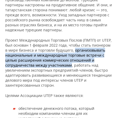
ВОДНЫЕ ВИДЫ СПОРТА
ОБРАЗОВАНИЕ
партнеры настроены на продуктивное общение. И они, и
татарстанская сторона понимают: любой кризис — это,
ХОККЕЙ С МЯЧОМ
ПРОИСШЕСТВИЯ
прежде всего, возможности. Уход западных партнеров с
российского рынка освобождает часть ниш в самых
разных отраслях бизнеса, и на их место готовы прийти
надежные турецкие партнеры.
Проект Международных Торговых Послов (ПМТП) от UTEP,
был основан 1 февраля 2022 года, чтобы стать пионером
в мире бизнеса и торговли будущего,
организовывать
национальные и международные торговые встречи с
целью расширения коммерческих отношений и
сотрудничества между участниками
, работать над
увеличением экспортных предприятий-членов, быстро
адаптировать развивающиеся и меняющиеся тенденции
делового мира под интересы членов UTEP и
заинтересованных сторон.
Целями Ассоциации UTEP также являются:
обеспечение денежного потока, который
необходим компаниям-членам для их