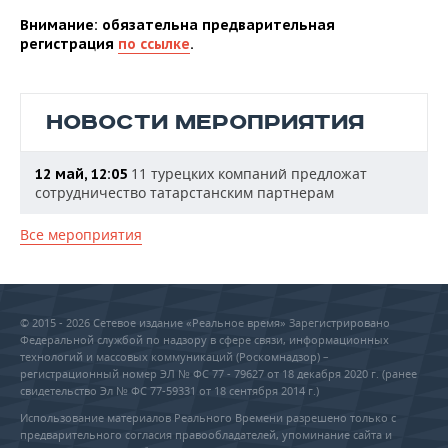
Внимание: обязательна предварительная
регистрация
по ссылке
.
НОВОСТИ МЕРОПРИЯТИЯ
11 турецких компаний предложат
12 май, 12:05
сотрудничество татарстанским партнерам
Все мероприятия
© 2015 - 2026 Сетевое издание «Реальное время» Зарегистрировано
Федеральной службой по надзору в сфере связи, информационных
технологий и массовых коммуникаций (Роскомнадзор) –
регистрационный номер ЭЛ № ФС 77 - 79627 от 18 декабря 2020 г. (ранее
свидетельство Эл № ФС 77-59331 от 18 сентября 2014 г.)
Использование материалов Реального Времени разрешено только с
предварительного согласия правообладателей, упоминание сайта и