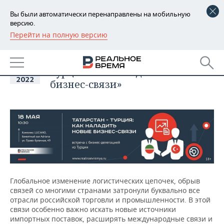
Вы были автоматически перенаправлены на мобильную
версию.
Перейти на полную версию
РЕГИОНЫ
18
Встреча с турецкой бизнес-
БАШКОРТОСТАН
делегацией: «Татарстан -
НОВОСТИ
май
Турция: как наладить новые
2022
ТАТАРСТАН
АНАЛИТИКА
бизнес-связи»
УДМУРТИЯ
НОВОСТИ АНАЛИТИКИ
ЭКОНОМИКА
ДЕКЛАРАЦИИ О ДОХОДАХ
НОВОСТИ ЭКОНОМИКИ
ПРОМЫШЛЕННОСТЬ
КОРОЛИ ГОСЗАКАЗА ПФО
ФИНАНСЫ
НОВОСТИ
НЕДВИЖИМОСТЬ
ПРОМЫШЛЕННОСТИ
ВУЗЫ ТАТАРСТАНА
БАНКИ
НОВОСТИ НЕДВИЖИМОСТИ
АВТО
АГРОПРОМ
Глобальное изменение логистических цепочек, обрыв
связей со многими странами затронули буквально все
КОМУ ПРИНАДЛЕЖАТ
БЮДЖЕТ
НОВОСТИ АВТО
БИЗНЕС
отрасли российской торговли и промышленности. В этой
ТОРГОВЫЕ ЦЕНТРЫ
МАШИНОСТРОЕНИЕ
связи особенно важно искать новые источники
ТАТАРСТАНА
импортных поставок, расширять международные связи и
ИНВЕСТИЦИИ
НОВОСТИ БИЗНЕСА
ТЕХНОЛОГИИ