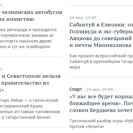
0
7 челнинских автобусов
24 июл, 11:40
на амнистию
Сабантуй в Елюзани: о
ка автограда и президента
Голливуда и экс-губер
 перевозчиков Закамья за
Аяцкова до совещаний
анспорта наказали двумя
и мечты Минниханова
вно и тут же освободили
Как прошел всероссийский пр
Сабантуй в крупнейшем татар
мира
0
 и Севастополе нельзя
 правительство из
х»
Спорт
24 июл, 07:00
«У нас все будет норма
горь Рябов — о тактической
ближайшее время». По
остукраинский Крым,
словам Бердыева хочет
онных отставках чиновников
 и татарстанский бизнес
Тактический разбор игры «Ру
против «Зенита»