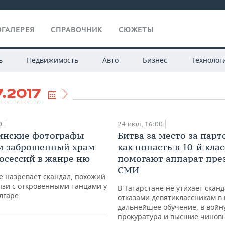
ГАЛЕРЕЯ
СПРАВОЧНИК
СЮЖЕТЫ
ь
Недвижимость
Авто
Бизнес
Технолог
7.2017
0
24 июл, 16:00
инские фотографы
Битва за место за парт
и заброшенный храм
как попасть в 10-й клас
осессий в жанре ню
помогают аппарат пре
СМИ
е назревает скандал, похожий
язи с откровенными танцами у
В Татарстане не утихает сканд
лгаре
отказами девятиклассникам в
дальнейшее обучение, в войн
прокуратура и высшие чинов