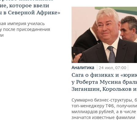
ие, которое ввели
 в Северной Африке»
кая империя училась
у после присоединения
ии
Аналитика
24 июл, 07:00
Сага о физиках и «юрик
у Роберта Мусина брали
Зиганшин, Корольков и
Суммарно бизнес-структуры, б
топ-менеджеру ТФБ, получили
миллиардов рублей, а в числ
значатся известные фамилии