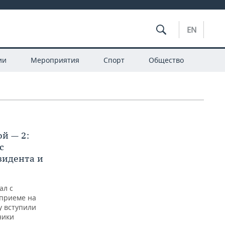
EN
ии
Мероприятия
Спорт
Общество
ой — 2:
с
зидента и
ал с
 приеме на
у вступили
ники