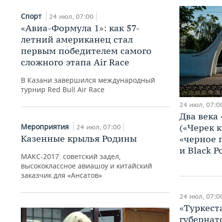
Спорт
24 июл, 07:00
«Авиа-Формула 1»: как 57-
летний американец стал
первым победителем самого
сложного этапа Air Race
В Казани завершился международный
турнир Red Bull Air Race
24 июл, 07:0
Два века
Мероприятия
(«Черек к
24 июл, 07:00
Казенные крылья Родины
«черное 
и Black 
МАКС-2017: советский задел,
высококлассное авиашоу и китайский
заказчик для «Ансатов»
24 июл, 07:0
«Туркест
губернат