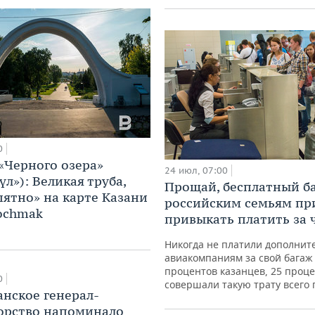
0
 «Черного озера»
24 июл, 07:00
үл»): Великая труба,
Прощай, бесплатный б
пятно» на карте Казани
российским семьям пр
Pochmak
привыкать платить за
Никогда не платили дополнит
авиакомпаниям за свой багаж
процентов казанцев, 25 проц
0
совершали такую трату всего 
анское генерал-
орство напоминало