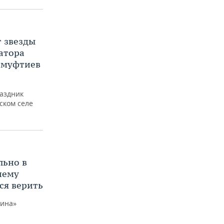
т звезды
натора
 муфтиев
аздник
ском селе
льно в
чему
ся верить
бина»