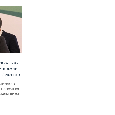
ах»: как
 в долг
 Исхаков
лизкие к
 несколько
е заемщиков