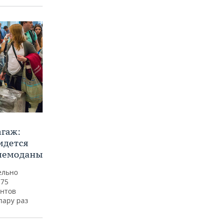
агаж:
идется
 чемоданы
ельно
 75
ентов
пару раз