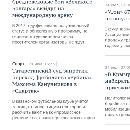
Средневековые бои «Великого
24 июл, 12:0
Болгара» выйдут на
«Угон» 6
международную арену
потянул 
В 2017 году фестиваль получил новый
Экс-чиновни
статус и обновленную программу, но
Ассоциации
серьезного увеличения числа
пропажу тр
посетителей организаторы не ждут
годами усло
Спорт
24 июл, 13:33
24 июл, 07:0
Татарстанский суд запретил
«В Крыму
переход футболиста «Рубина»
набирать
Максима Канунникова в
приезжи
«Спартак»
Политолог И
В казанском футбольном клубе учатся
борьбе за п
защищать инвестиции спонсоров и
мобилизаци
рассчитывают на компромиссное
полуострова
решение всех заинтересованных сторон