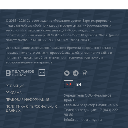
© 2015 - 2026 Сетевое издание «Реальное время» Зарегистрировано
Федеральной службой по надзору в сфере связи, информационных
технологий и массовых коммуникаций (Роскомнадзор) –
регистрационный номер ЭЛ № ФС 77 - 79627 от 18 декабря 2020 г. (ранее
свидетельство Эл № ФС 77-59331 от 18 сентября 2014 г.)
Использование материалов Реального Времени разрешено только с
предварительного согласия правообладателей, упоминание сайта и
прямая гиперссылка обязательны при частичном или полном
воспроизведении материалов.
18+
RU
EN
РЕДАКЦИЯ
РЕКЛАМА
Учредитель ООО «Реальное
ПРАВОВАЯ ИНФОРМАЦИЯ
время»
Главный редактор Саушина А.А.
ПОЛИТИКА О ПЕРСОНАЛЬНЫХ
Телефон редакции: +7 (843) 222-
ДАННЫХ
90-80
info@realnoevremya.ru