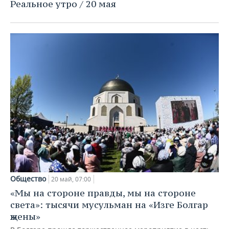
ВОДНЫЕ ВИДЫ СПОРТА
ОБРАЗОВАНИЕ
Реальное утро / 20 мая
ХОККЕЙ С МЯЧОМ
ПРОИСШЕСТВИЯ
Общество
20 май, 07:00
«Мы на стороне правды, мы на стороне
света»: тысячи мусульман на «Изге Болгар
җыены»