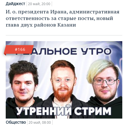
НЕФТЕХИМИЯ
Дайджест
20 май, 20:00
РОЗНИЧНАЯ ТОРГОВЛЯ
НОВОСТИ ТЕХНОЛОГИЙ
МЕРОПРИЯТИЯ
И. о. президента Ирана, административная
НЕФТЬ
ответственность за старые посты, новый
ТРАНСПОРТ
IT
НОВОСТИ МЕРОПРИЯТИЙ
СПОРТ
глава двух районов Казани
ОПК
УСЛУГИ
МЕДИА
ВЫЕЗДНАЯ РЕДАКЦИЯ
НОВОСТИ СПОРТА
ОБЩЕСТВО
ЭНЕРГЕТИКА
#166
ТЕЛЕКОММУНИКАЦИИ
БИЗНЕС-БРАНЧИ
ФУТБОЛ
НОВОСТИ ОБЩЕСТВА
ФОТОГАЛЕРЕЯ
ONLINE-КОНФЕРЕНЦИИ
ХОККЕЙ
ВЛАСТЬ
СЮЖЕТЫ
ОТКРЫТАЯ ЛЕКЦИЯ
БАСКЕТБОЛ
ИНФРАСТРУКТУРА
СПРАВОЧНИК
ВОЛЕЙБОЛ
ИСТОРИЯ
СПИСОК ПЕРСОН
ПОЛНАЯ ВЕРСИЯ
КИБЕРСПОРТ
КУЛЬТУРА
СПИСОК КОМПАНИЙ
ФИГУРНОЕ КАТАНИЕ
МЕДИЦИНА
Общество
20 май, 08:00