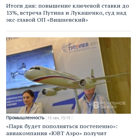
НЕФТЕХИМИЯ
Итоги дня: повышение ключевой ставки до
РОЗНИЧНАЯ ТОРГОВЛЯ
НОВОСТИ ТЕХНОЛОГИЙ
МЕРОПРИЯТИЯ
13%, встреча Путина и Лукашенко, суд над
НЕФТЬ
экс-главой ОП «Вишневский»
ТРАНСПОРТ
IT
НОВОСТИ МЕРОПРИЯТИЙ
СПОРТ
ОПК
УСЛУГИ
МЕДИА
ВЫЕЗДНАЯ РЕДАКЦИЯ
НОВОСТИ СПОРТА
ОБЩЕСТВО
ЭНЕРГЕТИКА
ТЕЛЕКОММУНИКАЦИИ
БИЗНЕС-БРАНЧИ
ФУТБОЛ
НОВОСТИ ОБЩЕСТВА
ФОТОГАЛЕРЕЯ
ONLINE-КОНФЕРЕНЦИИ
ХОККЕЙ
ВЛАСТЬ
СЮЖЕТЫ
ОТКРЫТАЯ ЛЕКЦИЯ
БАСКЕТБОЛ
ИНФРАСТРУКТУРА
СПРАВОЧНИК
ВОЛЕЙБОЛ
ИСТОРИЯ
СПИСОК ПЕРСОН
ПОЛНАЯ ВЕРСИЯ
КИБЕРСПОРТ
КУЛЬТУРА
СПИСОК КОМПАНИЙ
Промышленность
15 сен, 15:15
ФИГУРНОЕ КАТАНИЕ
МЕДИЦИНА
«Парк будет пополняться постепенно»:
авиакомпания «ЮВТ Аэро» получит