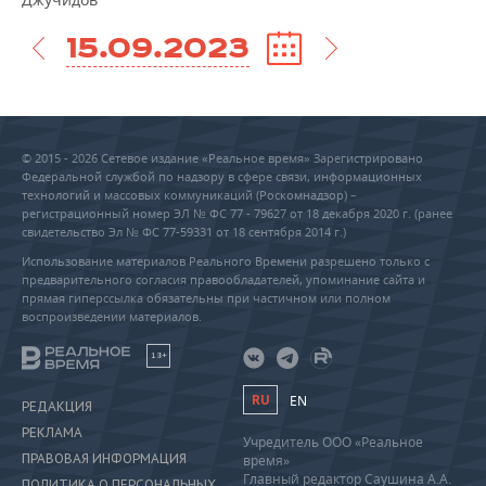
15.09.2023
© 2015 - 2026 Сетевое издание «Реальное время» Зарегистрировано
Федеральной службой по надзору в сфере связи, информационных
технологий и массовых коммуникаций (Роскомнадзор) –
регистрационный номер ЭЛ № ФС 77 - 79627 от 18 декабря 2020 г. (ранее
свидетельство Эл № ФС 77-59331 от 18 сентября 2014 г.)
Использование материалов Реального Времени разрешено только с
предварительного согласия правообладателей, упоминание сайта и
прямая гиперссылка обязательны при частичном или полном
воспроизведении материалов.
18+
RU
EN
РЕДАКЦИЯ
РЕКЛАМА
Учредитель ООО «Реальное
ПРАВОВАЯ ИНФОРМАЦИЯ
время»
Главный редактор Саушина А.А.
ПОЛИТИКА О ПЕРСОНАЛЬНЫХ