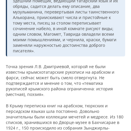
здешний помещик, ведающий татарский язык и их
обряды, садится делать ему описание, два
музульманина, перевертывая листы таинственного
Алькорана, приискивают числа и пристойные к
тому места, писец за столом переписывает
сочинение набело, в иной комнате рисуют виды;
одним словом, Магомет, Таврида овладели всеми
моими помышлениями, и чернила, краски, бумаги
заменяли наружностью достоинства доброго
писателя».
Точка зрения Л.В. Дмитриевой, которой не были
известны крымскотатарские рукописи на арабском и
фарси, сейчас может быть смело отвергнута. Не
подтверждается и мнение о том, что «тематика
рукописей крымского района ограниченна: история
(местная), поэзия».
В Крыму переписка книг на арабском, тюркских и
персидском языках шла постоянно. Довольно
значительны были коллекции мечетей и медресе. Из 180
списков, хранившихся во Дворце-музее в Бахчисарае в
1924 г., 150 происходило из собрания Зынджирлы-