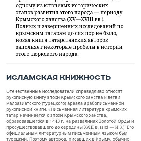
ВОДНЫЕ ВИДЫ СПОРТА
ОБРАЗОВАНИЕ
одному из ключевых исторических
этапов развития этого народа — периоду
ХОККЕЙ С МЯЧОМ
ПРОИСШЕСТВИЯ
Крымского ханства (XV—XVIII вв.).
Полных и завершенных исследований по
крымским татарам до сих пор не было,
новая книга татарстанских авторов
заполняет некоторые пробелы в истории
этого тюркского народа.
ИСЛАМСКАЯ КНИЖНОСТЬ
Отечественные исследователи справедливо относят
рукописную книгу эпохи Крымского ханства к ветви
малоазиатского (турецкого) ареала арабописьменной
рукописной книги. «Письменная литература крымских
татар начинается с эпохи Крымского ханства,
образовавшегося в 1443 г. на развалинах Золотой Орды и
просуществовавшего до середины XVIII в. (siс! —
). Его
И.3.
официальным литературным письменным языком был
турецкий. Поэтому авторов, писавших в Крыму, обычно