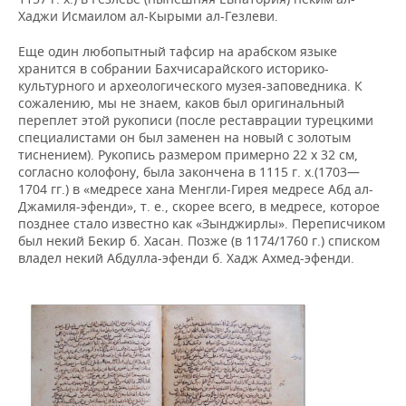
Хаджи Исмаилом ал-Кырыми ал-Гезлеви.
Еще один любопытный тафсир на арабском языке
хранится в собрании Бахчисарайского историко-
культурного и археологического музея-заповедника. К
сожалению, мы не знаем, каков был оригинальный
переплет этой рукописи (после реставрации турецкими
специалистами он был заменен на новый с золотым
тиснением). Рукопись размером примерно 22 х 32 см,
согласно колофону, была закончена в 1115 г. х.(1703—
1704 гг.) в «медресе хана Менгли-Гирея медресе Абд ал-
Джамиля-эфенди», т. е., скорее всего, в медресе, которое
позднее стало известно как «Зынджирлы». Переписчиком
был некий Бекир б. Хасан. Позже (в 1174/1760 г.) списком
владел некий Абдулла-эфенди б. Хадж Ахмед-эфенди.