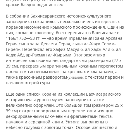
краски бледно-водянистые».
В собрании Бахчисарайского историко-культурного
заповедника сохранилось несколько очень интересных
Коранов несомненно крымского происхождения. Один из
них, согласно колофону, был переписан в Бахчисарае в
1166/1752—53 гг. — «во время [правления] хана Арслана
Герая сына хана Девлета Герая, сына ал-Хадж Селим-
Гирея». Переписал его Хафиз Масуд б. ал-Хадж Али б. ал-
Хадж Абд ар-Рахман ал-Кырыми. Этот экземпляр
интересен как своими нестандартными размерами (27 х
39 см), прекрасным оригинальным кожаным переплетом
с золотым тисненым
на крышках и клапанами, а
шемсе
также красочным разворотом-
с текстом первой и
унваном
началом второй суры.
Еще один список Корана из коллекции Бахчисарайского
историко-культурного музея-заповедника также
великолепно оформлен. Это большой том (размером 25 х
39 см) с отреставрированным переплетом и изящно
декорированными ключевыми фрагментами текста:
началом и серединой книги.
выполнены в
Унваны
небесно-голубых с золотом тонах. Особое изящество и