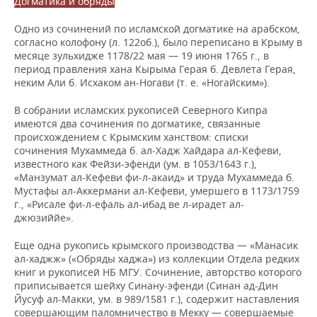
Догматика и обряды
Одно из сочинений по исламской догматике на арабском,
согласно колофону (л. 122об.), было переписано в Крыму в
месяце зульхидже 1178/22 мая — 19 июня 1765 г., в
период правления хана Кырыма Герая б. Девлета Герая,
неким Али б. Исхаком ан-Ногави (т. е. «Ногайским»).
В собрании исламских рукописей Северного Кипра
имеются два сочинения по догматике, связанные
происхождением с Крымским ханством: списки
сочинения Мухаммеда б. ал-Хадж Хайдара ал-Кефеви,
известного как Фейзи-эфенди (ум. в 1053/1643 г.),
«Манзумат ал-Кефеви фи-л-акаид» и труда Мухаммеда б.
Мустафы ал-Аккермани ал-Кефеви, умершего в 1173/1759
г., «Рисале фи-л-ефаль ал-ибад ве л-ирадет ал-
джюзиййе».
Еще одна рукопись крымского производства — «Манасик
ал-хаджж» («Обряды xаджа») из коллекции Отдела редких
книг и рукописей НБ МГУ. Сочинение, авторство которого
приписывается шейху Синану-эфенди (Синан ад-Дин
Йусуф ал-Макки, ум. в 989/1581 г.), содержит наставления
совершающим паломничество в Мекку — совершаемые