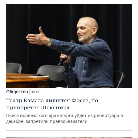
Общество
00:00
Театр Камала лишится Фоссе, но
приобретет Шекспира
Пьеса норвежского драматурга уйдет из репертуара в
декабре: запретили правообладатели