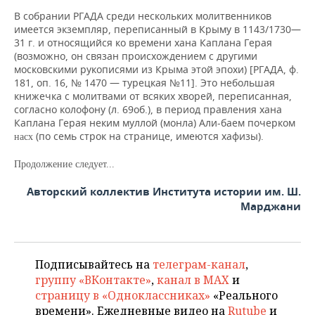
В собрании РГАДА среди нескольких молитвенников
имеется экземпляр, переписанный в Крыму в 1143/1730—
31 г. и относящийся ко времени хана Каплана Герая
(возможно, он связан происхождением с другими
московскими рукописями из Крыма этой эпохи) [РГАДА, ф.
181, оп. 16, № 1470 — турецкая №11]. Это небольшая
книжечка с молитвами от всяких хворей, переписанная,
согласно колофону (л. 69об.), в период правления хана
Каплана Герая неким муллой (монла) Али-баем почерком
(по семь строк на странице, имеются хафизы).
насх
Продолжение следует...
Авторский коллектив Института истории им. Ш.
Марджани
Подписывайтесь на
телеграм-канал
,
группу «ВКонтакте»
,
канал в MAX
и
страницу в «Одноклассниках»
«Реального
времени». Ежедневные видео на
Rutube
и