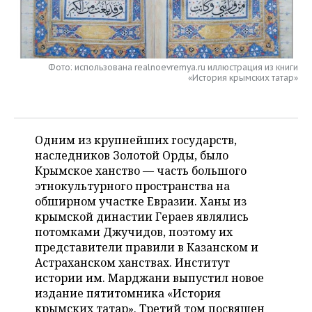
НЕФТЕХИМИЯ
РОЗНИЧНАЯ ТОРГОВЛЯ
НОВОСТИ ТЕХНОЛОГИЙ
МЕРОПРИЯТИЯ
НЕФТЬ
ТРАНСПОРТ
IT
НОВОСТИ МЕРОПРИЯТИЙ
СПОРТ
ОПК
Фото: использована realnoevremya.ru иллюстрация из книги
«История крымских татар»
УСЛУГИ
МЕДИА
ВЫЕЗДНАЯ РЕДАКЦИЯ
НОВОСТИ СПОРТА
ОБЩЕСТВО
ЭНЕРГЕТИКА
ТЕЛЕКОММУНИКАЦИИ
БИЗНЕС-БРАНЧИ
ФУТБОЛ
НОВОСТИ ОБЩЕСТВА
ФОТОГАЛЕРЕЯ
Одним из крупнейших государств,
ONLINE-КОНФЕРЕНЦИИ
ХОККЕЙ
ВЛАСТЬ
СЮЖЕТЫ
наследников Золотой Орды, было
Крымское ханство — часть большого
этнокультурного пространства на
ОТКРЫТАЯ ЛЕКЦИЯ
БАСКЕТБОЛ
ИНФРАСТРУКТУРА
СПРАВОЧНИК
обширном участке Евразии. Ханы из
крымской династии Гераев являлись
ВОЛЕЙБОЛ
ИСТОРИЯ
СПИСОК ПЕРСОН
ПОЛНАЯ ВЕРСИЯ
потомками Джучидов, поэтому их
представители правили в Казанском и
КИБЕРСПОРТ
КУЛЬТУРА
СПИСОК КОМПАНИЙ
Астраханском ханствах. Институт
истории им. Марджани выпустил новое
ФИГУРНОЕ КАТАНИЕ
МЕДИЦИНА
издание пятитомника «История
крымских татар». Третий том посвящен