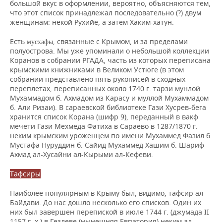
большой вкус в оформлении, вероятно, объясняются тем,
что этот список принадлежал последовательно (?) двум
женщинам: некой Рухийе, а затем Хаким-хатун.
Есть
, связанные с Крымом, и за пределами
мусхафы
полуострова. Мы уже упоминали о небольшой коллекции
Коранов в собрании РГАДА, часть из которых переписана
крымскими книжниками в Великом Устюге (в этом
собрании представлено пять рукописей в сходных
переплетах, переписанных около 1740 г. тарзи мунлой
Мухаммадом б. Ахмадом из Карасу и муллой Мухаммадом
б. Али Ризаи). В сараевской библиотеке Гази Хусрев-бега
хранится список Корана (шифр 9), переданный в вакф
мечети Гази Мехмеда Фатиха в Сараево в 1287/1870 г.
неким крымским уроженцем по имени Мухаммед Фазил б.
Мустафа Нуруддин б. Сайид Мухаммед Хашим б. Шариф
Ахмад ал-Хусайни ал-Кырыми ал-Кефеви.
Тафсиры
Наиболее популярным в Крыму был, видимо, тафсир ал-
Байдави. До нас дошло несколько его списков. Один их
них был завершен перепиской в июле 1744 г. (джумада II
1157 г. х.) в Гезлеве (нынешняя Евпатория) неким ал-