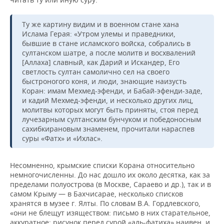
Ту же картину видим и в военном стане хана
Ислама Герая: «Утром улемы и праведники,
бывшие в стане исламского войска, собрались в
султанском шатре, а после молитв и восхвалений
[Аллаха] славный, как Дарий и Искандер, Его
светлость султан самолично сел на своего
быстроногого коня, и люди, знающие наизусть
Коран: имам Мехмед-эфенди, и Бабай-эфенди-заде,
и кадий Мехмед-эфенди, и несколько других лиц,
молитвы которых могут быть приняты, стоя перед
лучезарным султанским бунчуком и победоносным
сахибкирановым знаменем, прочитали нараспев
суры «Фатх» и «Ихлас».
Несомненно, крымские списки Корана относительно
немногочисленны. До нас дошло их около десятка, как за
пределами полуострова (в Москве, Сараево и др.), так и в
самом Крыму — в Бахчисарае, несколько списков
хранятся в музее г. Ялты. По словам В.А. Гордлевского,
«они не блещут изяществом: письмо в них старательное,
аккуратное; рисунок перед сурой «аль-фатиха» наивен, и