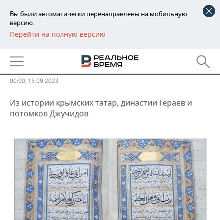
Вы были автоматически перенаправлены на мобильную
версию.
Перейти на полную версию
РЕГИОНЫ
ОБЩЕСТВО
Исламская книжность в Крыму
БАШКОРТОСТАН
НОВОСТИ
ТАТАРСТАН
АНАЛИТИКА
00:00, 15.09.2023
Из истории крымских татар, династии Гераев и
УДМУРТИЯ
НОВОСТИ АНАЛИТИКИ
ЭКОНОМИКА
потомков Джучидов
ДЕКЛАРАЦИИ О ДОХОДАХ
НОВОСТИ ЭКОНОМИКИ
ПРОМЫШЛЕННОСТЬ
КОРОЛИ ГОСЗАКАЗА ПФО
ФИНАНСЫ
НОВОСТИ
НЕДВИЖИМОСТЬ
ПРОМЫШЛЕННОСТИ
ВУЗЫ ТАТАРСТАНА
БАНКИ
НОВОСТИ НЕДВИЖИМОСТИ
АВТО
АГРОПРОМ
КОМУ ПРИНАДЛЕЖАТ
БЮДЖЕТ
НОВОСТИ АВТО
БИЗНЕС
ТОРГОВЫЕ ЦЕНТРЫ
МАШИНОСТРОЕНИЕ
ТАТАРСТАНА
ИНВЕСТИЦИИ
НОВОСТИ БИЗНЕСА
ТЕХНОЛОГИИ