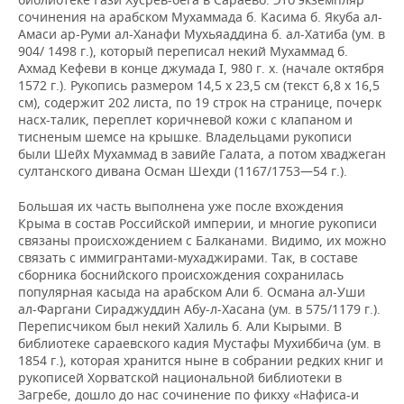
сочинения на арабском Мухаммада б. Касима б. Якуба ал-
Амаси ар-Руми ал-Ханафи Мухьяаддина б. ал-Хатиба (ум. в
904/ 1498 г.), который переписал некий Мухаммад б.
Ахмад Кефеви в конце джумада I, 980 г. х. (начале октября
1572 г.). Рукопись размером 14,5 х 23,5 см (текст 6,8 х 16,5
см), содержит 202 листа, по 19 строк на странице, почерк
насх-талик, переплет коричневой кожи с клапаном и
тисненым шемсе на крышке. Владельцами рукописи
были Шейх Мухаммад в завийе Галата, а потом хваджеган
султанского дивана Осман Шехди (1167/1753—54 г.).
Большая их часть выполнена уже после вхождения
Крыма в состав Российской империи, и многие рукописи
связаны происхождением с Балканами. Видимо, их можно
связать с иммигрантами-мухаджирами. Так, в составе
сборника боснийского происхождения сохранилась
популярная касыда на арабском Али б. Османа ал-Уши
ал-Фаргани Сираджуддин Абу-л-Хасана (ум. в 575/1179 г.).
Переписчиком был некий Халиль б. Али Кырыми. В
библиотеке сараевского кадия Мустафы Мухиббича (ум. в
1854 г.), которая хранится ныне в собрании редких книг и
рукописей Хорватской национальной библиотеки в
Загребе, дошло до нас сочинение по фикху «Нафиса-и