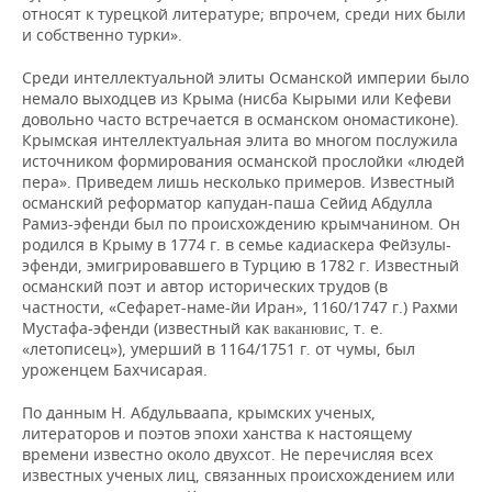
относят к турецкой литературе; впрочем, среди них были
и собственно турки».
Среди интеллектуальной элиты Османской империи было
немало выходцев из Крыма (нисба Кырыми или Кефеви
довольно часто встречается в османском ономастиконе).
Крымская интеллектуальная элита во многом послужила
источником формирования османской прослойки «людей
пера». Приведем лишь несколько примеров. Известный
османский реформатор капудан-паша Сейид Абдулла
Рамиз-эфенди был по происхождению крымчанином. Он
родился в Крыму в 1774 г. в семье кадиаскера Фейзулы-
эфенди, эмигрировавшего в Турцию в 1782 г. Известный
османский поэт и автор исторических трудов (в
частности, «Сефарет-наме-йи Иран», 1160/1747 г.) Рахми
Мустафа-эфенди (известный как
, т. е.
ваканювис
«летописец»), умерший в 1164/1751 г. от чумы, был
уроженцем Бахчисарая.
По данным Н. Абдульваапа, крымских ученых,
литераторов и поэтов эпохи ханства к настоящему
времени известно около двухсот. Не перечисляя всех
известных ученых лиц, связанных происхождением или