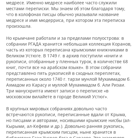
медресе. Именно медресе наиболее часто служили
местами переписки. Мы знаем об этом благодаря тому,
что в колофонах писцы обычно указывали название
медресе и имя мюдерриса, при котором эта переписка
произошла.
Но крымчане работали и за пределами полуострова: в
собрании РГАДА хранится небольшая коллекция Коранов,
часть из которых переписана крымскими книжниками в
Великом Устюге. В 1749 г. в архив поступили «книги и
рукописи, отобранные у пленных турок, в количестве 68
книг, почти все на арабском языке». В этом собрании
представлено пять рукописей в сходных переплетах,
переписанных около 1740 г. тарзи мунлой Мухаммадом б.
Ахмадом из Карасу и муллой Мухаммадом б. Али Ризаи.
Три манускрипта имеют записи о переписке «в
московском вилайете в городе Великий Устюг».
В крупных мировых собраниях довольно часто
встречаются рукописи, переписанные вдали от Крыма,
но писцами и авторами, носившими крымские нисбы (ал-
Кырыми, ал-Кефеви и др.). Довольно ранняя рукопись,
переписанная крымским писцом, ныне хранится в
библиотеке Гази Хусрев-бега в Сараево. Это экземпляр