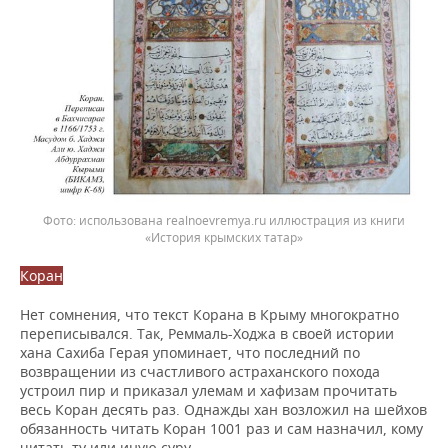
использована realnoevremya.ru иллюстрация из книги
«История крымских татар»
Коран
Нет сомнения, что текст Корана в Крыму многократно
переписывался. Так, Реммаль-Ходжа в своей истории
хана Сахиба Герая упоминает, что последний по
возвращении из счастливого астраханского похода
устроил пир и приказал улемам и хафизам прочитать
весь Коран десять раз. Однажды хан возложил на шейхов
обязанность читать Коран 1001 раз и сам назначил, кому
читать ту или иную суру.