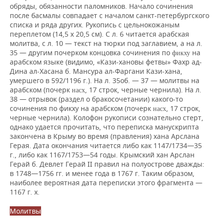
обряды, обязанности паломников. Начало сочинения
после басмалы совпадает с началом санкт-петербургского
списка и ряда других. Рукопись с цельнокожаным
переплетом (14,5 х 20,5 см). С л. 6 читается арабская
молитва, с л. 10 — текст на тюрки под заглавием, а на л.
35 — другим почерком концовка сочинения по
на
фикху
арабском языке (видимо, «Кази-хановы фетвы» Фахр ад-
Дина ал-Хасана б. Мансура ал-Фаргани Кази-хана,
умершего в 592/1196 г.). На л. 35об. — 37 — молитвы на
арабском (почерк
, 17 строк, черные чернила). На л.
насх
38 — отрывок (раздел о бракосочетании) какого-то
сочинения по фикху на арабском (почерк
, 17 строк,
насх
черные чернила). Колофон рукописи сознательно стерт,
однако удается прочитать, что переписка манускрипта
закончена в Крыму во время (правления) хана Арслана
Герая. Дата окончания читается либо как 1147/1734—35
г., либо как 1167/1753—54 годы. Крымский хан Арслан
Герай б. Девлет Герай II правил на полуострове дважды:
в 1748—1756 гг. и менее года в 1767 г. Таким образом,
наиболее вероятная дата переписки этого фрагмента —
1167 г. х.
Молитвы