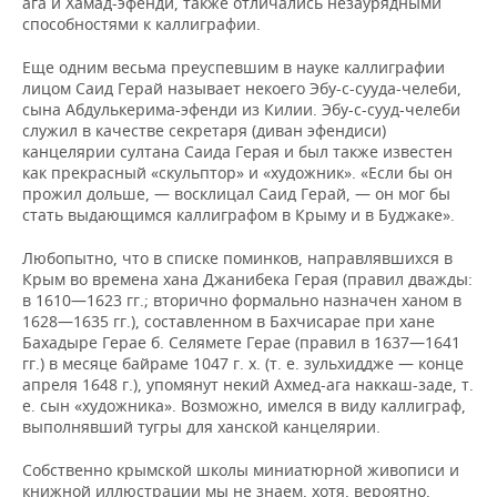
ага и Хамад-эфенди, также отличались незаурядными
способностями к каллиграфии.
Еще одним весьма преуспевшим в науке каллиграфии
лицом Саид Герай называет некоего Эбу-с-сууда-челеби,
сына Абдулькерима-эфенди из Килии. Эбу-с-сууд-челеби
служил в качестве секретаря (диван эфендиси)
канцелярии султана Саида Герая и был также известен
как прекрасный «скульптор» и «художник». «Если бы он
прожил дольше, — восклицал Саид Герай, — он мог бы
стать выдающимся каллиграфом в Крыму и в Буджаке».
Любопытно, что в списке поминков, направлявшихся в
Крым во времена хана Джанибека Герая (правил дважды:
в 1610—1623 гг.; вторично формально назначен ханом в
1628—1635 гг.), составленном в Бахчисарае при хане
Бахадыре Герае б. Селямете Герае (правил в 1637—1641
гг.) в месяце байраме 1047 г. х. (т. е. зульхиддже — конце
апреля 1648 г.), упомянут некий Ахмед-ага наккаш-заде, т.
е. сын «художника». Возможно, имелся в виду каллиграф,
выполнявший тугры для ханской канцелярии.
Собственно крымской школы миниатюрной живописи и
книжной иллюстрации мы не знаем, хотя, вероятно,