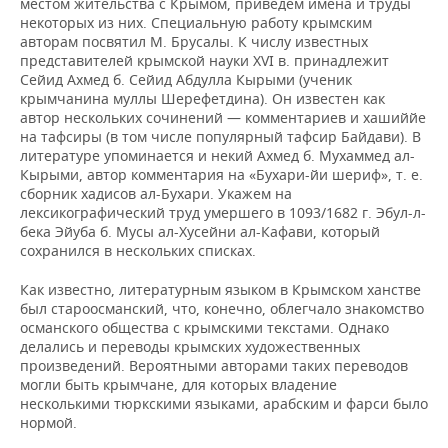
местом жительства с Крымом, приведем имена и труды
некоторых из них. Специальную работу крымским
авторам посвятил М. Брусалы. К числу известных
представителей крымской науки XVI в. принадлежит
Сейид Ахмед б. Сейид Абдулла Кырыми (ученик
крымчанина муллы Шерефетдина). Он известен как
автор нескольких сочинений — комментариев и хашиййе
на тафсиры (в том числе популярный тафсир Байдави). В
литературе упоминается и некий Ахмед б. Мухаммед ал-
Кырыми, автор комментария на «Бухари-йи шериф», т. е.
сборник хадисов ал-Бухари. Укажем на
лексикографический труд умершего в 1093/1682 г. Эбул-л-
бека Эйуба б. Мусы ал-Хусейни ал-Кафави, который
сохранился в нескольких списках.
Как известно, литературным языком в Крымском ханстве
был староосманский, что, конечно, облегчало знакомство
османского общества с крымскими текстами. Однако
делались и переводы крымских художественных
произведений. Вероятными авторами таких переводов
могли быть крымчане, для которых владение
несколькими тюркскими языками, арабским и фарси было
нормой.