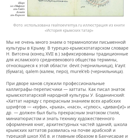
использована realnoevremya.ru иллюстрация из книги
«История крымских татар»
Мы не очень много знаем о терминологии письменной
культуры в Крыму. В турецко-крымскотатарском словаре
Н. Витсена (конец XVII в.) зафиксированы традиционные
для исламского средневекового общества термины,
относящиеся к этой области: devit (чернильница), k'ayit
(бумага), qalem (калем, перо), murek'eb (чернильница).
При дворе ханов служили профессиональные
каллиграфы-переписчики — хаттаты. Как писал знаток
крымскотатарской народной культуры У. Боданинский:
«Хаттат наряду с прекрасным знанием всех арабских
шрифтов — «куфи», «рыка», «насх», «сулюс», «диван[и]» и
др. — должен был быть прекрасным знатоком стиля,
миниатюристом и знать технику художественного
оформления книг, архитектурных частей зданий; школа
крымских хаттатов развилась на почве арабской и
турецкой школ XVI в. и главным образом в Бахчисарае и