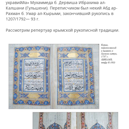
ухравиййа» Мухаммеда б. Дервиша Ибрахима ал-
Калшани (Гульшени). Переписчиком был некий Абд ар-
Рахман б. Умар ал-Кырыми, закончивший рукопись в
1207/1792— 93 г.
Рассмотрим репертуар крымской рукописной традиции.