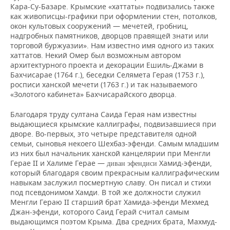
Кара-Су-Базаре. Крымские «хаттаты» подвизались также
как живописцы-графики при оформлении стен, потолков,
окон культовых сооружений — мечетей, гробниц,
надгробных памятников, дворцов правящей знати или
торговой буржуазии». Нам известно имя одного из таких
хаттатов. Некий Омер был возможным автором
архитектурного проекта и декорации Ешиль-Джами в
Бахчисарае (1764 г.), беседки Селямета Герая (1753 г.),
росписи ханской мечети (1763 г.) и так называемого
«Золотого кабинета» Бахчисарайского дворца.
Благодаря труду султана Саида Герая нам известны
выдающиеся крымские каллиграфы, подвизавшиеся при
дворе. Во-первых, это четыре представителя одной
семьи, сыновья некоего Шехбаз-эфенди. Самым младшим
из них был начальник ханской канцелярии при Менгли
Герае II и Халиме Герае —
Хамид-эфенди,
диван эфендиси
который благодаря своим прекрасным каллиграфическим
навыкам заслужил посмертную славу. Он писал и стихи
под псевдонимом Хамди. В той же должности служил
Менгли Гераю II старший брат Хамида-эфенди Мехмед
Джан-эфенди, которого Саид Герай считал самым
выдающимся поэтом Крыма. Два средних брата, Махмуд-