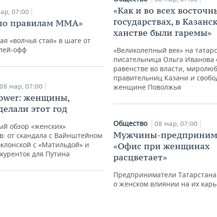
«Как и во всех восточн
ар, 07:00
государствах, в Казанс
по правилам ММА»
ханстве были гаремы»
я «волчья стая» в шаге от
плей-офф
«Великолепный век» на татарс
писательница Ольга Иванова 
равенстве во власти, миролю
правительниц Казани и свобо
08 мар, 07:00
женщине Поволжья
ower: женщины,
делали этот год
е хочется, чтобы
Общество
08 мар, 07:00
ый обзор «женских»
мя даже рядом
Мужчины-предприним
: от скандала с Вайнштейном
 с чем-то
клонской с «Матильдой» и
«Офис при женщинах
ественным»
куренток для Путина
расцветает»
07:00
Предприниматели Татарстана
о женском влиянии на их кар