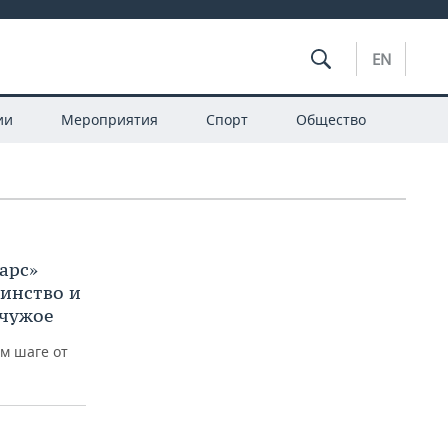
EN
ии
Мероприятия
Спорт
Общество
арс»
инство и
 чужое
ом шаге от