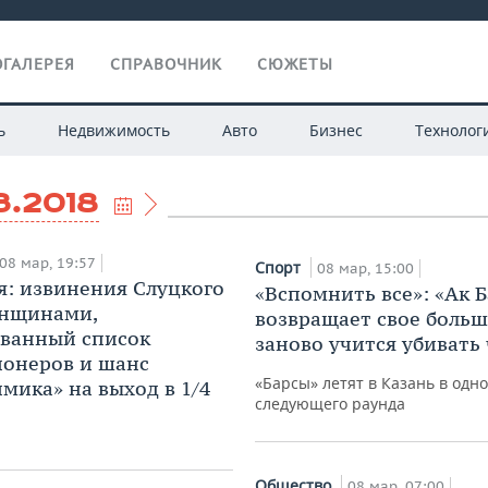
ГАЛЕРЕЯ
СПРАВОЧНИК
СЮЖЕТЫ
ь
Недвижимость
Авто
Бизнес
Технолог
3.2018
08 мар, 19:57
Спорт
08 мар, 15:00
я: извинения Слуцкого
«Вспомнить все»: «Ак Б
енщинами,
возвращает свое больш
ванный список
заново учится убивать
онеров и шанс
«Барсы» летят в Казань в одн
мика» на выход в 1/4
следующего раунда
Общество
08 мар, 07:00