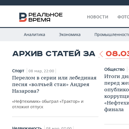
НОВОСТИ
ФОТО
Аналитика
Экономика
Промышленност
АРХИВ СТАТЕЙ ЗА
08.0
Общество
Спорт
08 мар, 22:00
Итоги дн
Перелом в серии или лебединая
перед ж
песня «волчьей стаи» Андрея
опублико
Назарова?
коррупци
«Нефтехимик» обыграл «Трактор» и
«Нефтехи
отложил отпуск
финала
Недвижимость
08 мар, 07:00