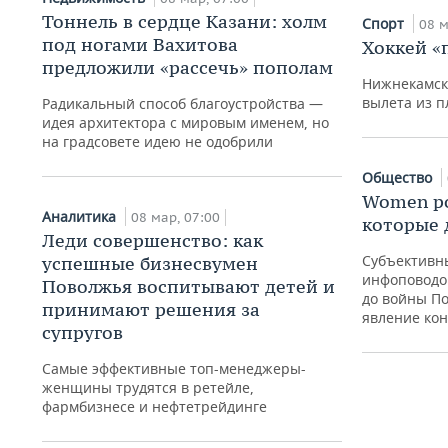
Тоннель в сердце Казани: холм
Спорт
08 м
под ногами Вахитова
Хоккей «
предложили «рассечь» пополам
Нижнекамска
вылета из 
Радикальный способ благоустройства —
идея архитектора с мировым именем, но
на градсовете идею не одобрили
Общество
Women p
Аналитика
08 мар, 07:00
которые 
Бизнес
Леди совершенство: как
«Мне н
Субъективн
успешные бизнесвумен
мое и
инфоповодов
Поволжья воспитывают детей и
стояло
до войны По
принимают решения за
некач
явление кон
супругов
08 мар, 
Самые эффективные топ-менеджеры-
женщины трудятся в ретейле,
фармбизнесе и нефтетрейдинге