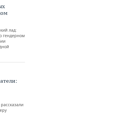
ых
ком
кий лад:
о гендерном
бии
дной
атели:
 рассказали
ьеру