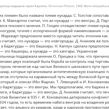
реход мадьяров через Карпаты. Chronicon Pictum, 1360. Фото wikipedia.
их племен было названо племя нукарда. С. Толстов сопоставл
 К. Маккартни считал, что ал-нукарда — это венгры, Д. Пау
лся похожего мнения. П. Голден отождествляет племя нукар
ногуров, точнее с испорченной формой наименования — on
. Маркварт предложили вместо нукарда читать этноним как 
считает, что нукарда — это новгородцы. Д. Аникеев же пола
, а баджгурды — это башкиры. Н. Каплун сделала предполож
— это башкиры, а нукарда — это кангары. Украинская
ельница поддержала мнение О. Прицака о том, что причин
енами двух коалиций была борьба за контроль над торго
нтроль печенегов над частью Великого шелкового пути пр
хазар, которые организовали антипеченежскую коалицию п
негов отступила на караванный путь между Волжской Булга
который и описал Ибн Фадлан. Т. Левицкий и И. Коновалов
то баджгурды — это венгры. Мы предполагаем, что баджна 
еги, а баджгурды — это венгры. Д. Аникеев считает, что пе
отив Византии в 935 г. И. Коновалова датировала конфликт
934 годом, то есть временем набега венгров на владения ро
тает, что альянсу из кимаков, хазар и карлуков противостоя