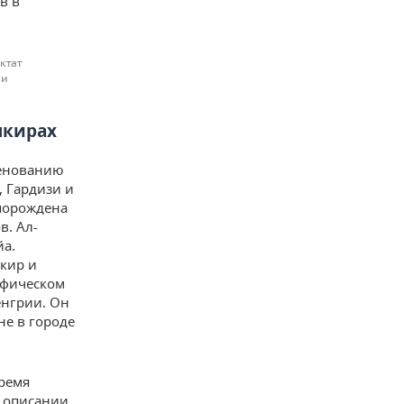
в в
ктат
 и
шкирах
менованию
, Гардизи и
 порождена
в. Ал-
йа.
кир и
афическом
енгрии. Он
не в городе
время
м описании