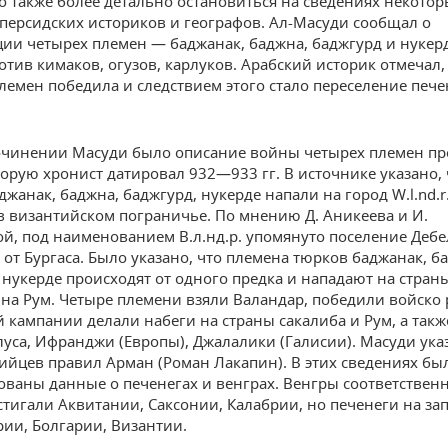
 также более детально остановиться на сведениях некотор
 персидских историков и географов. Ал-Масуди сообщал о
ии четырех племен — баджанак, баджна, баджгурд и нукерд
отив кимаков, огузов, карлуков. Арабский историк отмечал,
лемен победила и следствием этого стало переселение пече
очинении Масуди было описание войны четырех племен пр
торую хронист датировал 932—933 гг. В источнике указано, 
жанак, баджна, баджгурд, нукерде напали на город W.l.nd.r
в византийском пограничье. По мнению Д. Аникеева и И.
й, под наименованием В.л.нд.р. упомянуто поселение Дебе
 от Бургаса. Было указано, что племена тюрков баджанак, б
 нукерде происходят от одного предка и нападают на страны
 на Рум. Четыре племени взяли Валандар, победили войско
ой кампании делали набеги на страны сакалиба и Рум, а так
луса, Ифранджи (Европы), Джалалики (Галисии). Масуди ука
мийцев правил Арман (Роман Лакапин). В этих сведениях бы
ваны данные о печенегах и венграх. Венгры соответственн
стигали Аквитании, Саксонии, Калабрии, но печенеги на за
рии, Болгарии, Византии.