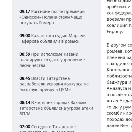
Необходимо
арабских и
Россияне после премьеры
09:17
конфедерац
«Одиссеи» Нолана стали чаще
воевали пр
покупать Гомера
коалиция п
Европу.
Казанского судью Марселя
09:00
Гафарова объявили в розыск
В другом с
ромеев, ко
При исполкоме Казани
08:59
племена бад
планируют создать управление
находился 
лесничества
Коновалово
поблизости
Власти Татарстана
08:45
баджгурд и
разработали условия конкурса на
Андалуса и
льготную аренду в ЦУМе
а после эт
до ал-Анда
В четырех городах Закамья
08:14
тогда у ру
Татарстана объявлена угроза атаки
скомбиниро
БПЛА
походах до
далее Венг
Сегодня в Татарстане
07:00