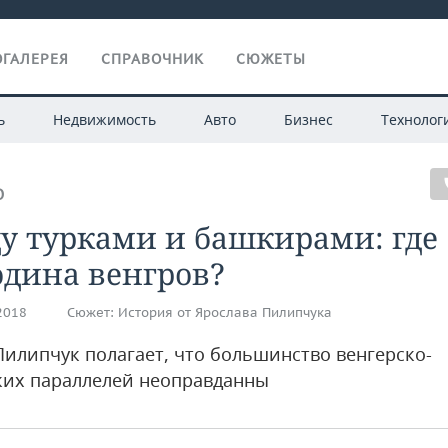
ГАЛЕРЕЯ
СПРАВОЧНИК
СЮЖЕТЫ
ь
Недвижимость
Авто
Бизнес
Технолог
О
у турками и башкирами: где
одина венгров?
.2018
Сюжет:
История от Ярослава Пилипчука
Пилипчук полагает, что большинство венгерско-
их параллелей неоправданны