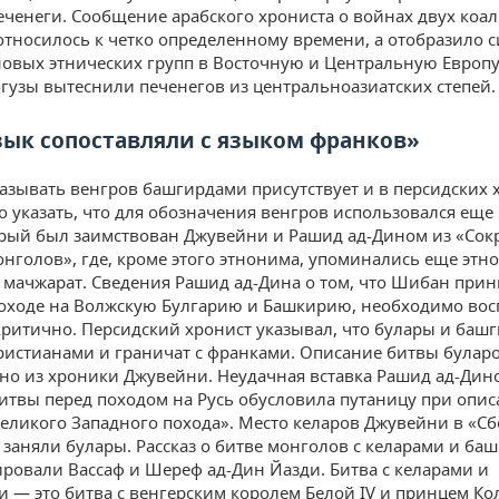
еченеги. Сообщение арабского хрониста о войнах двух коа
относилось к четко определенному времени, а отобразило 
овых этнических групп в Восточную и Центральную Европу
огузы вытеснили печенегов из центральноазиатских степей.
зык сопоставляли с языком франков»
азывать венгров башгирдами присутствует и в персидских 
 указать, что для обозначения венгров использовался еще
орый был заимствован Джувейни и Рашид ад-Дином из «Сок
онголов», где, кроме этого этнонима, упоминались еще эт
 мачжарат. Сведения Рашид ад-Дина о том, что Шибан при
походе на Волжскую Булгарию и Башкирию, необходимо во
критично. Персидский хронист указывал, что булары и баш
ристианами и граничат с франками. Описание битвы булар
но из хроники Джувейни. Неудачная вставка Рашид ад-Дин
итвы перед походом на Русь обусловила путаницу при опи
еликого Западного похода». Место келаров Джувейни в «С
 заняли булары. Рассказ о битве монголов с келарами и ба
ировали Вассаф и Шереф ад-Дин Йазди. Битва с келарами и
 — это битва с венгерским королем Белой IV и принцем К