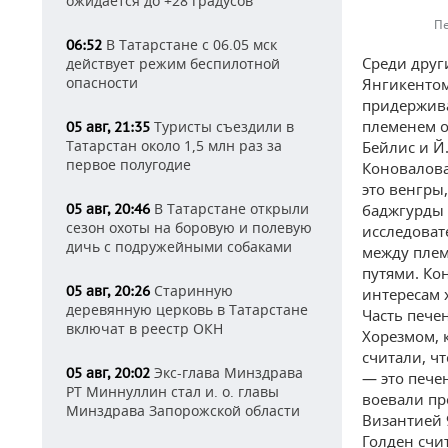
ожидается до +28 градусов
Пе
В Татарстане с 06.05 мск
06:52
Среди друг
действует режим беспилотной
опасности
Янгикентом.
придержива
племенем о
Туристы съездили в
05 авг, 21:35
Татарстан около 1,5 млн раз за
Бейлис и Й
первое полугодие
Коновалова 
это венгры
В Татарстане открыли
05 авг, 20:46
баджгурды 
сезон охоты на боровую и полевую
исследоват
дичь с подружейными собаками
между плем
путями. Ко
Старинную
05 авг, 20:26
интересам 
деревянную церковь в Татарстане
Часть пече
включат в реестр ОКН
Хорезмом, 
считали, ч
Экс-глава Минздрава
05 авг, 20:02
— это печен
РТ Миннуллин стал и. о. главы
воевали пр
Минздрава Запорожской области
Византией 
Голден счи