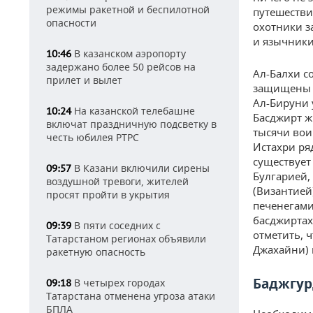
режимы ракетной и беспилотной
путешестви
опасности
охотники з
и язычники
В казанском аэропорту
10:46
задержано более 50 рейсов на
Ал-Балхи с
прилет и вылет
защищены с
Ал-Бируни 
На казанской телебашне
10:24
Басджирт ж
включат праздничную подсветку в
тысячи вои
честь юбилея РТРС
Истахри ря
существует
В Казани включили сирены
09:57
Булгарией,
воздушной тревоги, жителей
(Византией
просят пройти в укрытия
печенегами
басджиртах
В пяти соседних с
09:39
отметить, 
Татарстаном регионах объявили
Джахайни) 
ракетную опасность
Баджгур
В четырех городах
09:18
Татарстана отменена угроза атаки
БПЛА