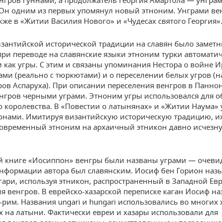
нгров гуннами, а продолжатель Георгия Амартола — унгра
 Он одним из первых упомянул новый этноним. Унграми ве
кже в «Житии Василия Нового» и «Чудесах святого Георгия»
зантийской исторической традиции на славян было заметн
при переводе на славянские языки этноним турки автомати
 как угры. С этим и связаны упоминания Нестора о войне И
рами (реально с тюркютами) и о переселении белых угров (н
ров Аспаруха). При описании переселения венгров в Панно
нгров черными уграми. Этноним угры использовался для 
о королевства. В «Повестии о латынянах» и «Житии Наума» 
онами. Имитируя византийскую историческую традицию, и
овременный этноним на архаичный этникон давно исчезн
й книге «Иосиппон» венгры были названы уграми — очеви
нформации автора был славянским. Иосиф бен Горион наз
гари, используя этникон, распространенный в Западной Ев
я венгров. В еврейско-хазарской переписке каган Иосиф н
г-рим. Названия ungari и hungari использовались во многих 
 на латыни. Фактически евреи и хазары использовали для