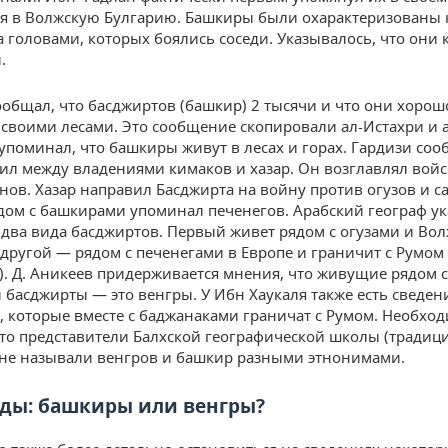
я в Волжскую Булгарию. Башкиры были охарактеризованы 
а головами, которых боялись соседи. Указывалось, что они
.
ообщал, что басджиртов (башкир) 2 тысячи и что они хорош
воими лесами. Это сообщение скопировали ал-Истахри и 
упоминал, что башкиры живут в лесах и горах. Гардизи соо
ил между владениями кимаков и хазар. Он возглавлял войс
нов. Хазар направил Басджирта на войну против огузов и са
дом с башкирами упоминал печенегов. Арабский географ ук
 два вида басджиртов. Первый живет рядом с огузами и Во
 другой — рядом с печенегами в Европе и граничит с Румом
). Д. Аникеев придерживается мнения, что живущие рядом с
 басджирты — это венгры. У Ибн Хаукаля также есть сведен
, которые вместе с баджанаками граничат с Румом. Необхо
что представители Балхской географической школы (традиц
не называли венгров и башкир разными этнонимами.
ды: башкиры или венгры?