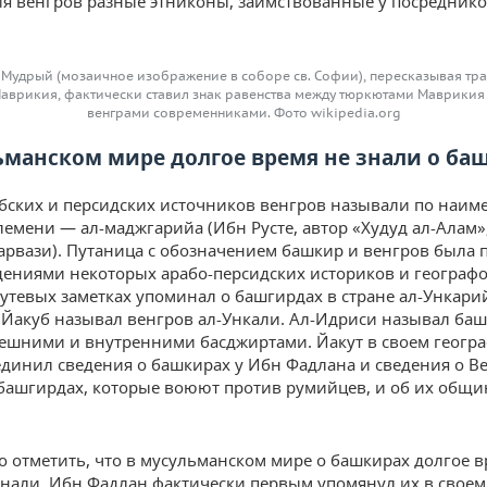
я венгров разные этниконы, заимствованные у посреднико
 Мудрый (мозаичное изображение в соборе св. Софии), пересказывая тра
аврикия, фактически ставил знак равенства между тюркютами Маврикия
венграми современниками. Фото wikipedia.org
ьманском мире долгое время не знали о ба
абских и персидских источников венгров называли по наи
лемени — ал-маджгарийа (Ибн Русте, автор «Худуд ал-Алам»
арвази). Путаница с обозначением башкир и венгров была
едениями некоторых арабо-персидских историков и географо
путевых заметках упоминал о башгирдах в стране ал-Ункари
 Йакуб называл венгров ал-Ункали. Ал-Идриси называл баш
ешними и внутренними басджиртами. Йакут в своем геогр
единил сведения о башкирах у Ибн Фадлана и сведения о В
башгирдах, которые воюют против румийцев, и об их общи
 отметить, что в мусульманском мире о башкирах долгое 
знали. Ибн Фадлан фактически первым упомянул их в свое