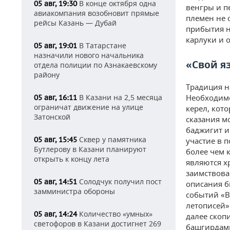
В конце октября одна
05 авг, 19:30
венгры и п
авиакомпания возобновит прямые
племен не 
рейсы Казань — Дубай
прибытия н
карлуки и 
В Татарстане
05 авг, 19:01
назначили нового начальника
«Свой я
отдела полиции по Азнакаевскому
району
Традиция н
В Казани на 2,5 месяца
Необходимо
05 авг, 16:11
ограничат движение на улице
керел, кот
Затонской
сказания м
баджигит и
Сквер у памятника
05 авг, 15:45
участие в 
Бутлерову в Казани планируют
более чем 
открыть к концу лета
являются х
заимствова
Солодчук получил пост
05 авг, 14:51
описания б
замминистра обороны
событий «В
летописей»
Количество «умных»
05 авг, 14:24
далее скоп
светофоров в Казани достигнет 269
башгирдами