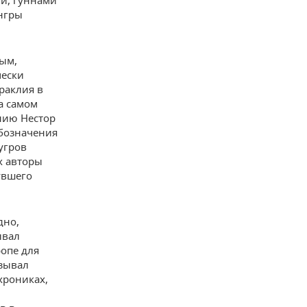
ми, гуннами
нгры
.
ым,
чески
раклия в
а самом
нию Нестор
обозначения
угров
х авторы
увшего
дно,
ывал
ропе для
азывал
хрониках,