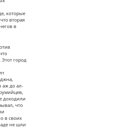
ых
е, которые
 что вторая
негов в
отив
что
. Этот город
лт
аджна,
 аж до ал-
 румийцев,
же доходили
зывал, что
ли
о в своих
паде не шли