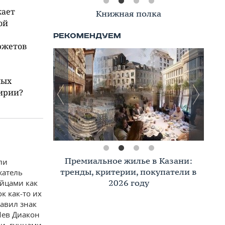
жает
Книжная полка
ой
южетов
ных
ирии?
Премиальное жилье в Казани:
ли
тренды, критерии, покупатели в
жатель
2026 году
йцами как
к как-то их
тавил знак
Лев Диакон