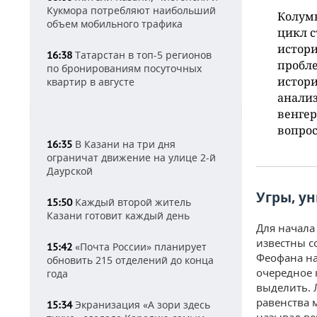
Кукмора потребляют наибольший
Колум
объем мобильного трафика
цикл с
истори
Татарстан в топ-5 регионов
16:38
пробле
по бронированиям посуточных
истори
квартир в августе
анализ
венгер
вопрос
В Казани на три дня
16:35
ограничат движение на улице 2-й
Даурской
Угры, ун
Каждый второй житель
15:50
Казани готовит каждый день
Для начала
известны с
«Почта России» планирует
15:42
Феофана на
обновить 215 отделений до конца
очередное 
года
выделить. 
равенства 
Экранизация «А зори здесь
15:34