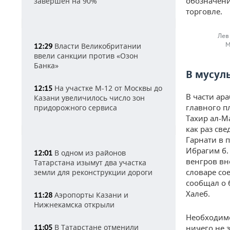
обозначени
завершен на 90%
торговле.
Лев
М
Власти Великобритании
12:29
ввели санкции против «Озон
Банка»
В мусул
На участке М-12 от Москвы до
12:15
В части ар
Казани увеличилось число зон
главного п
придорожного сервиса
Тахир ал-М
как раз св
Гарнати в 
Ибрагим б.
В одном из районов
12:01
венгров вн
Татарстана изымут два участка
словаре со
земли для реконструкции дороги
сообщал о 
Халеб.
Аэропорты Казани и
11:28
Нижнекамска открыли
Необходимо
В Татарстане отменили
11:05
ничего не 