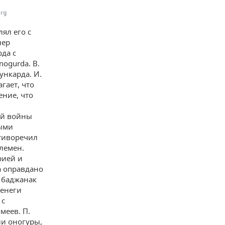
org
ял его с
лер
да с
ogurda. В.
ункарда. И.
гает, что
ение, что
ой войны
выми
отиворечил
лемен.
рией и
а оправдано
и баджанак
ченеги
 с
меев. П.
ли оногуры,