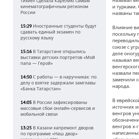
называл ве
тихие» сделала Карелию самым
кинематографичным регионом
и турками.
России
названы та
Иностранные студенты будут
15:29
Влияние ви
сдавать единый экзамен по
поскольку 
русскому языку
переводили
союзе с уг
В Татарстане открылись
15:16
деле оногу
выставки детских портретов «Мой
называл ве
папа — Герой»
венгерског
назвали пе
С работы — в наручниках: по
14:50
заменили с
делу о взятке задержали замглавы
народа.
«Банка Татарстан»
В еврейско
В России зафиксированы
14:05
источник и
массовые сбои онлайн-сервисов и
венгров ун
мобильной связи
обозначени
венгров х-
В Казани капремонт дворов
13:25
написанных
по программе «Наш двор»