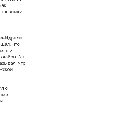
как
 кочевники
о
ал-Идриси.
бщал, что
ко в 2
клабов. Ал-
азывал, что
лжской
ия о
димо
ия