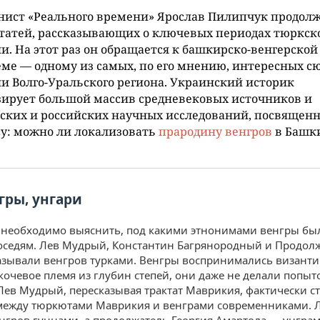
нист «Реального времени» Ярослав Пилипчук продол
татей, рассказывающих о ключевых периодах тюркск
и. На этот раз он обращается к башкирско-венгерской
ме — одному из самых, по его мнению, интересных с
и Волго-Уральского региона. Украинский историк
ирует большой массив средневековых источников и
ских и российских научных исследований, посвящен
у: можно ли локализовать
прародину венгров
в Башк
гры, унгари
 необходимо выяснить, под какими этнонимами венгры бы
оседям. Лев Мудрый, Константин Багрянородный и Продол
зывали венгров турками. Венгры воспринимались византи
кочевое племя из глубин степей, они даже не делали попыто
Лев Мудрый, пересказывая трактат Маврикия, фактически с
между тюркютами Маврикия и венграми современниками. 