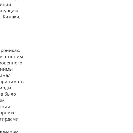
лиций
ситуацию
. Кимаки,
хрониках.
 и этноним
ровенного
нонимы
нимал
спринимать
гирды
ов было
ом
сании
борнике
шгирдами
оломаном.