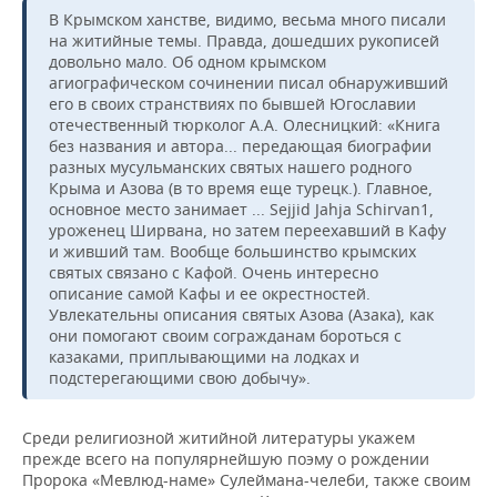
В Крымском ханстве, видимо, весьма много писали
на житийные темы. Правда, дошедших рукописей
довольно мало. Об одном крымском
агиографическом сочинении писал обнаруживший
его в своих странствиях по бывшей Югославии
отечественный тюрколог А.А. Олесницкий: «Книга
без названия и автора... передающая биографии
разных мусульманских святых нашего родного
Крыма и Азова (в то время еще турецк.). Главное,
основное место занимает ... Sejjid Jahja Sсhirvan1,
уроженец Ширвана, но затем переехавший в Кафу
и живший там. Вообще большинство крымских
святых связано с Кафой. Очень интересно
описание самой Кафы и ее окрестностей.
Увлекательны описания святых Азова (Азака), как
они помогают своим согражданам бороться с
казаками, приплывающими на лодках и
подстерегающими свою добычу».
Среди религиозной житийной литературы укажем
прежде всего на популярнейшую поэму о рождении
Пророка «Мевлюд-наме» Сулеймана-челеби, также своим