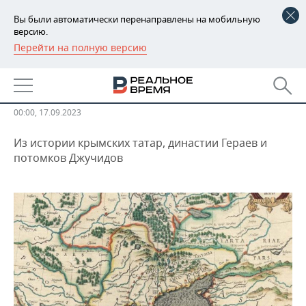
Вы были автоматически перенаправлены на мобильную
версию.
Перейти на полную версию
РЕГИОНЫ
ОБЩЕСТВО
Крымская рукописная традиция
БАШКОРТОСТАН
НОВОСТИ
ТАТАРСТАН
АНАЛИТИКА
00:00, 17.09.2023
Из истории крымских татар, династии Гераев и
УДМУРТИЯ
НОВОСТИ АНАЛИТИКИ
ЭКОНОМИКА
потомков Джучидов
ДЕКЛАРАЦИИ О ДОХОДАХ
НОВОСТИ ЭКОНОМИКИ
ПРОМЫШЛЕННОСТЬ
КОРОЛИ ГОСЗАКАЗА ПФО
ФИНАНСЫ
НОВОСТИ
НЕДВИЖИМОСТЬ
ПРОМЫШЛЕННОСТИ
ВУЗЫ ТАТАРСТАНА
БАНКИ
НОВОСТИ НЕДВИЖИМОСТИ
АВТО
АГРОПРОМ
КОМУ ПРИНАДЛЕЖАТ
БЮДЖЕТ
НОВОСТИ АВТО
БИЗНЕС
ТОРГОВЫЕ ЦЕНТРЫ
МАШИНОСТРОЕНИЕ
ТАТАРСТАНА
ИНВЕСТИЦИИ
НОВОСТИ БИЗНЕСА
ТЕХНОЛОГИИ