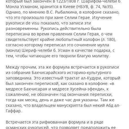
который был закончен в 1223/1808 г. Шарифом-челеби б.
Монла Усманом, хранится в Киеве (НБУВ, ф. 74, №35).
Однако, по мнению В.С. Рыбалкина, в колофоне сказано,
что это произошло при хане Селим Герае. Изучение
рукописи de visu показало, что записи эти
разновременны. Рукопись действительно была
переписана во время правления Селим Герая, о чем
свидетельствует крайне любопытный колофон (л. 180),
согласно которому переписал это сочинение мулла
(монла) Шериф-челеби б. Усман в качестве подарка, с
тем, чтобы читающие его творили благую молитву.
Между прочим, эта же формула встречается в рукописи
из собрания Бахчисарайского историко-культурного
заповедника. Это известный трактат ал-Кудури, который
был закончен перепиской, как сказано в колофоне: «в
медресе Бахчисарая и медресе Хусейна-эфенди», к
сожалению, не обозначен год окончания переписки,
тогда как месяц, день и даже час дня указаны. Там же
сказано, что владельцем манускрипта был некий Абд ал-
Гаффар.
Встречается эта рифмованная формула и в ряде
османских рукописей, что позволяет предположить ее