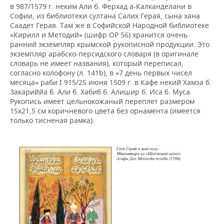
в 987/1579 г. неким Али б. Ферхад а-Калканделани в
Софии, из библиотеки султана Салих Герая, сына хана
Саадет Герая. Там же в Софийской Народной библиотеке
«Кирилл и Методий» (шифр ОР 56) хранится очень
ранний экземпляр крымской рукописной продукции. Это
экземпляр арабско-персидского словаря (в оригинале
словарь не имеет названия), который переписал,
согласно колофону (л. 141b), в «7 день первых чисел
месяца» раби I 915/25 июня 1509 г. в Кафе некий Хамза б.
Закариййа б. Али б. Хабиб б. Алишир б. Иса б. Муса.
Рукопись имеет цельнокожаный переплет размером
15х21,5 см коричневого цвета без орнамента (имеется
только тисненая рамка).