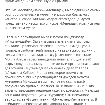
происхождением связанную с Крымом.
Чтение «Мевлюд-наме» («Мевлида») было одним из самых
распространенных в мечетях и медресе Крымского
ханства. В собрании Бахчисарайского дворца-музея
представлено несколько списков «Мевлида»; имелись они
в Ялтинском музее.
Столь же популярной была и поэма Языджиоглу
«Мухаммедийе». Организовывать чтение этих поэм
считалось религиозной обязанностью. Ахмед Туран
приводит любопытный пример из кадиаскерских книг.
Некий кожевенник Хаджи Юсуф, живший в квартале
Молла Али, в своем завещании повелел продать 290
сырых шкур, а на вырученные деньги организовать вакф
для чтения «Мухаммедийе» в мечети Девлет Герая
(«Джами-и Кебир»). Через некоторое время сын
покойного обвинил распорядителя доходов мечети
мутевелли Махмуда в том, что тот не сдал в вакф
полученную прибыль полностью. В июне 1612 г. было
зарегистрировано решение кади, по которому с Махмуда
взыскали недостающие 45 гурушей; сын покойного
вернул их вакфу для чтения «Мухаммедийе» в мечети. В
собрании Бахчисарайского дворца-музея хранится