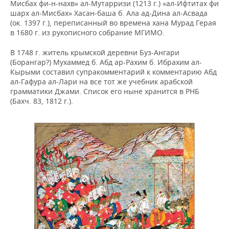
Мисбах фи-н-нахв» ал-Мутарризи (1213 г.) «ал-Ифтитах фи
шарх ал-Мисбах» Хасан-баша б. Ала ад-Дина ал-Асвада
(ок. 1397 г.), переписанный во времена хана Мурад Герая
в 1680 г. из рукописного собрание МГИМО.
В 1748 г. житель крымской деревни Буз-Ангари
(Борангар?) Мухаммед б. Абд ар-Рахим б. Ибрахим ал-
Кырыми составил супракомментарий к комментарию Абд
ал-Гафура ал-Лари на все тот же учебник арабской
грамматики Джами. Список его ныне хранится в РНБ
(Бахч. 83, 1812 г.).