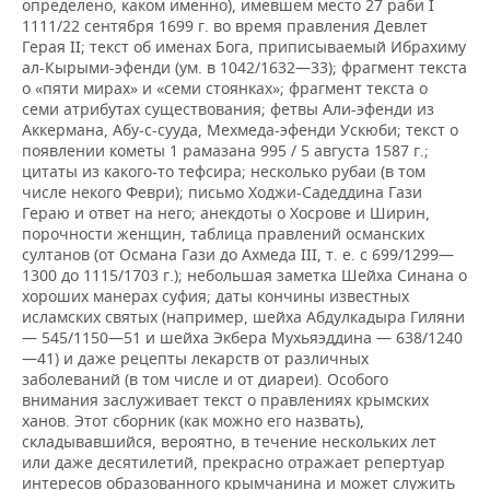
определено, каком именно), имевшем место 27 раби I
1111/22 сентября 1699 г. во время правления Девлет
Герая II; текст об именах Бога, приписываемый Ибрахиму
ал-Кырыми-эфенди (ум. в 1042/1632—33); фрагмент текста
о «пяти мирах» и «семи стоянках»; фрагмент текста о
семи атрибутах существования; фетвы Али-эфенди из
Аккермана, Абу-с-сууда, Мехмеда-эфенди Ускюби; текст о
появлении кометы 1 рамазана 995 / 5 августа 1587 г.;
цитаты из какого-то тефсира; несколько рубаи (в том
числе некого Феври); письмо Ходжи-Садеддина Гази
Гераю и ответ на него; анекдоты о Хосрове и Ширин,
порочности женщин, таблица правлений османских
султанов (от Османа Гази до Ахмеда III, т. е. с 699/1299—
1300 до 1115/1703 г.); небольшая заметка Шейха Синана о
хороших манерах суфия; даты кончины известных
исламских святых (например, шейха Абдулкадыра Гиляни
— 545/1150—51 и шейха Экбера Мухьяэддина — 638/1240
—41) и даже рецепты лекарств от различных
заболеваний (в том числе и от диареи). Особого
внимания заслуживает текст о правлениях крымских
ханов. Этот сборник (как можно его назвать),
складывавшийся, вероятно, в течение нескольких лет
или даже десятилетий, прекрасно отражает репертуар
интересов образованного крымчанина и может служить