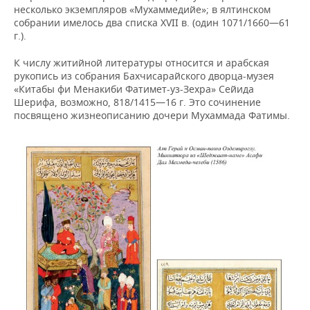
несколько экземпляров «Мухаммедийе»; в ялтинском
собрании имелось два списка XVII в. (один 1071/1660—61
г.).
К числу житийной литературы относится и арабская
рукопись из собрания Бахчисарайского дворца-музея
«Китабы фи Менакиби Фатимет-уз-Зехра» Сейида
Шерифа, возможно, 818/1415—16 г. Это сочинение
посвящено жизнеописанию дочери Мухаммада Фатимы.