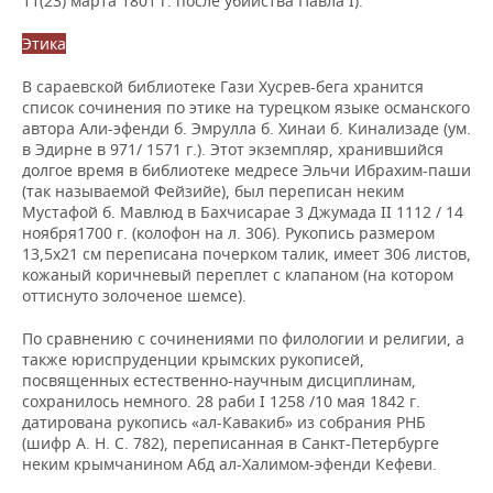
11(23) марта 1801 г. после убийства Павла I).
Этика
В сараевской библиотеке Гази Хусрев-бега хранится
список сочинения по этике на турецком языке османского
автора Али-эфенди б. Эмрулла б. Хинаи б. Кинализаде (ум.
в Эдирне в 971/ 1571 г.). Этот экземпляр, хранившийся
долгое время в библиотеке медресе Эльчи Ибрахим-паши
(так называемой Фейзийе), был переписан неким
Мустафой б. Мавлюд в Бахчисарае 3 Джумада II 1112 / 14
ноября1700 г. (колофон на л. 306). Рукопись размером
13,5х21 см переписана почерком талик, имеет 306 листов,
кожаный коричневый переплет с клапаном (на котором
оттиснуто золоченое шемсе).
По сравнению с сочинениями по филологии и религии, а
также юриспруденции крымских рукописей,
посвященных естественно-научным дисциплинам,
сохранилось немного. 28 раби I 1258 /10 мая 1842 г.
датирована рукопись «ал-Кавакиб» из собрания РНБ
(шифр А. Н. С. 782), переписанная в Санкт-Петербурге
неким крымчанином Абд ал-Халимом-эфенди Кефеви.