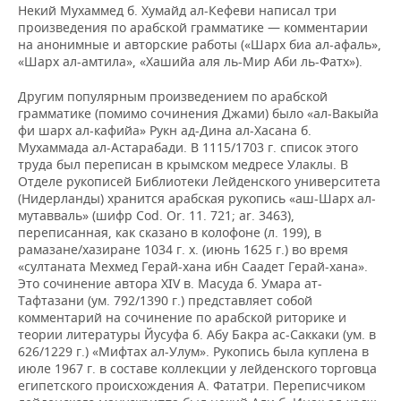
Некий Мухаммед б. Хумайд ал-Кефеви написал три
произведения по арабской грамматике — комментарии
на анонимные и авторские работы («Шарх биа ал-афаль»,
«Шарх ал-амтила», «Хашийа аля ль-Мир Аби ль-Фатх»).
Другим популярным произведением по арабской
грамматике (помимо сочинения Джами) было «ал-Вакыйа
фи шарх ал-кафийа» Рукн ад-Дина ал-Хасана б.
Мухаммада ал-Астарабади. В 1115/1703 г. список этого
труда был переписан в крымском медресе Улаклы. В
Отделе рукописей Библиотеки Лейденского университета
(Нидерланды) хранится арабская рукопись «аш-Шарх ал-
мутавваль» (шифр Cod. Or. 11. 721; ar. 3463),
переписанная, как сказано в колофоне (л. 199), в
рамазане/хазиране 1034 г. х. (июнь 1625 г.) во время
«султаната Мехмед Герай-хана ибн Саадет Герай-хана».
Это сочинение автора XIV в. Масуда б. Умара ат-
Тафтазани (ум. 792/1390 г.) представляет собой
комментарий на сочинение по арабской риторике и
теории литературы Йусуфа б. Абу Бакра ас-Саккаки (ум. в
626/1229 г.) «Мифтах ал-Улум». Рукопись была куплена в
июле 1967 г. в составе коллекции у лейденского торговца
египетского происхождения А. Фататри. Переписчиком