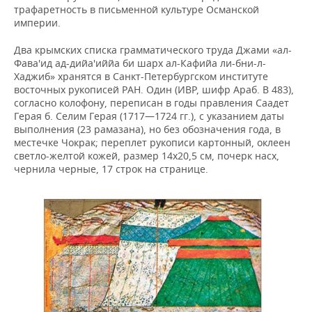
трафаретность в письменной культуре Османской
империи.
Два крымских списка грамматического труда Джами «ал-
Фава'ид ад-дийа'иййа би шарх ал-Кафийа ли-бни-л-
Хаджиб» хранятся в Санкт-Петербургском институте
восточных рукописей РАН. Один (ИВР, шифр Араб. В 483),
согласно колофону, переписан в годы правления Саадет
Герая б. Селим Герая (1717—1724 гг.), с указанием даты
выполнения (23 рамазана), но без обозначения года, в
местечке Чокрак; переплет рукописи картонный, оклеен
светло-желтой кожей, размер 14х20,5 см, почерк насх,
чернила черные, 17 строк на странице.