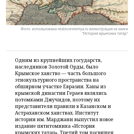
НЕФТЕХИМИЯ
РОЗНИЧНАЯ ТОРГОВЛЯ
НОВОСТИ ТЕХНОЛОГИЙ
МЕРОПРИЯТИЯ
НЕФТЬ
ТРАНСПОРТ
IT
НОВОСТИ МЕРОПРИЯТИЙ
СПОРТ
ОПК
Фото: использована realnoevremya.ru иллюстрация из книги
"История крымских татар"
УСЛУГИ
МЕДИА
ВЫЕЗДНАЯ РЕДАКЦИЯ
НОВОСТИ СПОРТА
ОБЩЕСТВО
ЭНЕРГЕТИКА
ТЕЛЕКОММУНИКАЦИИ
БИЗНЕС-БРАНЧИ
ФУТБОЛ
НОВОСТИ ОБЩЕСТВА
ФОТОГАЛЕРЕЯ
Одним из крупнейших государств,
ONLINE-КОНФЕРЕНЦИИ
ХОККЕЙ
ВЛАСТЬ
СЮЖЕТЫ
наследников Золотой Орды, было
Крымское ханство — часть большого
этнокультурного пространства на
ОТКРЫТАЯ ЛЕКЦИЯ
БАСКЕТБОЛ
ИНФРАСТРУКТУРА
СПРАВОЧНИК
обширном участке Евразии. Ханы из
крымской династии Гераев являлись
ВОЛЕЙБОЛ
ИСТОРИЯ
СПИСОК ПЕРСОН
ПОЛНАЯ ВЕРСИЯ
потомками Джучидов, поэтому их
представители правили в Казанском и
КИБЕРСПОРТ
КУЛЬТУРА
СПИСОК КОМПАНИЙ
Астраханском ханствах. Институт
истории им. Марджани выпустил новое
ФИГУРНОЕ КАТАНИЕ
МЕДИЦИНА
издание пятитомника «История
крымских татар». Третий том посвящен