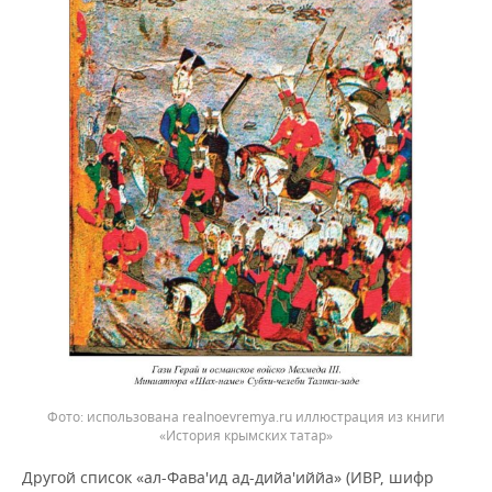
использована realnoevremya.ru иллюстрация из книги
«История крымских татар»
Другой список «ал-Фава'ид ад-дийа'иййа» (ИВР, шифр