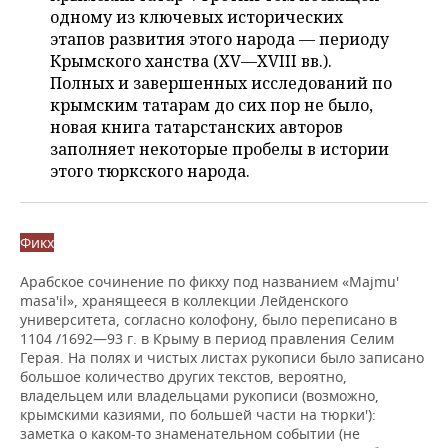
ВОДНЫЕ ВИДЫ СПОРТА
ОБРАЗОВАНИЕ
одному из ключевых исторических
этапов развития этого народа — периоду
ХОККЕЙ С МЯЧОМ
ПРОИСШЕСТВИЯ
Крымского ханства (XV—XVIII вв.).
Полных и завершенных исследований по
крымским татарам до сих пор не было,
новая книга татарстанских авторов
заполняет некоторые пробелы в истории
этого тюркского народа.
Фикх
Арабское сочинение по фикху под названием «Majmu'
masa'il», хранящееся в коллекции Лейденского
университета, согласно колофону, было переписано в
1104 /1692—93 г. в Крыму в период правления Селим
Герая. На полях и чистых листах рукописи было записано
большое количество других текстов, вероятно,
владельцем или владельцами рукописи (возможно,
крымскими казиями, по большей части на тюрки'):
заметка о каком-то знаменательном событии (не