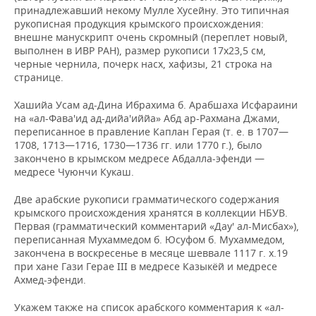
принадлежавший некому Мулле Хусейну. Это типичная
рукописная продукция крымского происхождения:
внешне манускрипт очень скромный (переплет новый,
выполнен в ИВР РАН), размер рукописи 17х23,5 см,
черные чернила, почерк насх, хафизы, 21 строка на
странице.
Хашийа
Усам ад-Дина Ибрахима б. Арабшаха Исфараини
на «ал-Фава'ид ад-дийа'иййа» Абд ар-Рахмана Джами,
переписанное в правление Каплан Герая (т. е. в 1707—
1708, 1713—1716, 1730—1736 гг. или 1770 г.), было
закончено в крымском медресе Абдалла-эфенди —
медресе Чуюнчи Кукаш.
Две арабские рукописи грамматического содержания
крымского происхождения хранятся в коллекции НБУВ.
Первая (грамматический комментарий «Дау' ал-Мисбах»),
переписанная Мухаммедом б. Юсуфом б. Мухаммедом,
закончена в воскресенье в месяце шеввале 1117 г. х.19
при хане Гази Герае III в медресе Казыкёй и медресе
Ахмед-эфенди.
Укажем также на список арабского комментария к «ал-