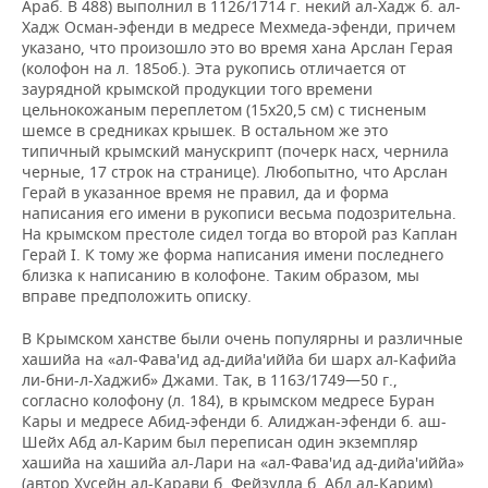
Араб. В 488) выполнил в 1126/1714 г. некий ал-Хадж б. ал-
Хадж Осман-эфенди в медресе Мехмеда-эфенди, причем
указано, что произошло это во время хана Арслан Герая
(колофон на л. 185об.). Эта рукопись отличается от
заурядной крымской продукции того времени
цельнокожаным переплетом (15х20,5 см) с тисненым
шемсе
в средниках крышек. В остальном же это
типичный крымский манускрипт (почерк насх, чернила
черные, 17 строк на странице). Любопытно, что Арслан
Герай в указанное время не правил, да и форма
написания его имени в рукописи весьма подозрительна.
На крымском престоле сидел тогда во второй раз Каплан
Герай I. К тому же форма написания имени последнего
близка к написанию в колофоне. Таким образом, мы
вправе предположить описку.
В Крымском ханстве были очень популярны и различные
хашийа
на «ал-Фава'ид ад-дийа'иййа би шарх ал-Кафийа
ли-бни-л-Хаджиб» Джами. Так, в 1163/1749—50 г.,
согласно колофону (л. 184), в крымском медресе Буран
Кары и медресе Абид-эфенди б. Алиджан-эфенди б. аш-
Шейх Абд ал-Карим был переписан один экземпляр
хашийа
на хашийа
ал-Лари на «ал-Фава'ид ад-дийа'иййа»
(автор Хусейн ал-Карави б. Фейзулла б. Абд ал-Карим),