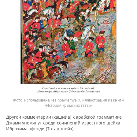
использована realnoevremya.ru иллюстрация из книги
«История крымских татар»
Другой комментарий (хашийа) к арабской грамматике
Джами упомянут среди сочинений известного шейха
Ибрахима-эфенди (Татар-шейх).