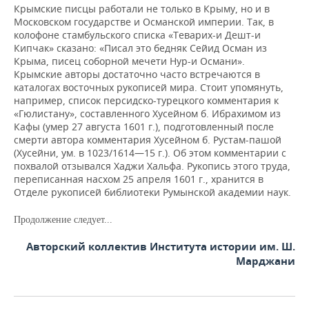
Крымские писцы работали не только в Крыму, но и в
Московском государстве и Османской империи. Так, в
колофоне стамбульского списка «Теварих-и Дешт-и
Кипчак» сказано: «Писал это бедняк Сейид Осман из
Крыма, писец соборной мечети Нур-и Османи».
Крымские авторы достаточно часто встречаются в
каталогах восточных рукописей мира. Стоит упомянуть,
например, список персидско-турецкого комментария к
«Гюлистану», составленного Хусейном б. Ибрахимом из
Кафы (умер 27 августа 1601 г.), подготовленный после
смерти автора комментария Хусейном б. Рустам-пашой
(Хусейни, ум. в 1023/1614—15 г.). Об этом комментарии с
похвалой отзывался Хаджи Хальфа. Рукопись этого труда,
переписанная насхом
25 апреля 1601 г., хранится в
Отделе рукописей библиотеки Румынской академии наук.
Продолжение следует...
Авторский коллектив Института истории им. Ш.
Марджани