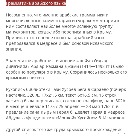
Грамматика арабского языка
Несомненно, что именно арабские грамматики и
многочисленные комментарии и супракомментарии к
ним составляют наиболее многочисленную группу
манускриптов, когда-либо переписанных в Крыму.
Причина этого вполне понятна: арабский язык
преподавался в медресе и был основой исламского
знания.
Знаменитое арабское сочинение «ал-Фава'ид ад-
дийа'иййа» Абд ар-Рахмана Джами (1414—1492 гг.) было
особенно популярно в Крыму. Сохранилось несколько его
крымских списков.
Рукопись библиотеки Гази Хусрев-бега в Сараево (почерк
насталик, 320 л., 17х21,5 см, текст 6х16,5 см, 15 строк,
хафизы) была переписана, согласно колофону, на л. 302b
в месяце шеввале 1175 / 25 апреля — 23 мая 1762 г. в
правление хана Кырым Герая б. Девлет Герая в медресе
Абдуллы-эфенди неким «Монлой» Хусейном б. Исмаилом.
Другой список того же труда крымского происхождения,