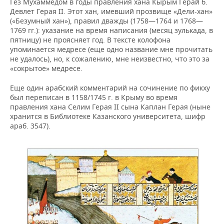
Гёз Мухаммедом в годы правления хана Кырым Герай б.
Девлет Герая II. Этот хан, имевший прозвище «Дели-хан»
(«Безумный хан»), правил дважды (1758—1764 и 1768—
1769 гг.): указание на время написания (месяц зулькада, в
пятницу) не проясняет год. В тексте колофона
упоминается медресе (еще одно название мне прочитать
не удалось), но, к сожалению, мне неизвестно, что это за
«сокрытое» медресе.
Еще один арабский комментарий на сочинение по фикху
был переписан в 1158/1745 г. в Крыму во время
правления хана Селим Герая II сына Каплан Герая (ныне
хранится в Библиотеке Казанского университета, шифр
араб. 3547).