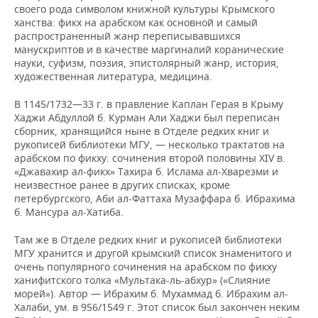
своего рода символом книжной культуры Крымского
ханства: фикх на арабском как основной и самый
распространенный жанр переписывавшихся
манускриптов и в качестве маргиналий коранические
науки, суфизм, поэзия, эпистолярный жанр, история,
художественная литература, медицина.
В 1145/1732—33 г. в правление Каплан Герая в Крыму
Хаджи Абдуллой б. Курман Али Хаджи был переписан
сборник, хранящийся ныне в Отделе редких книг и
рукописей библиотеки МГУ, — несколько трактатов на
арабском по фикху: сочинения второй половины XIV в.
«Джавахир ал-фикх» Тахира б. Ислама ал-Хварезми и
неизвестное ранее в других списках, кроме
петербургского, Аби ал-Фаттаха Музаффара б. Ибрахима
б. Мансура ал-Хатиба.
Там же в Отделе редких книг и рукописей библиотеки
МГУ хранится и другой крымский список знаменитого и
очень популярного сочинения на арабском по фикху
ханифитского толка «Мультака-ль-абхур» («Слияние
морей»). Автор — Ибрахим б. Мухаммад б. Ибрахим ал-
Халаби, ум. в 956/1549 г. Этот список был закончен неким