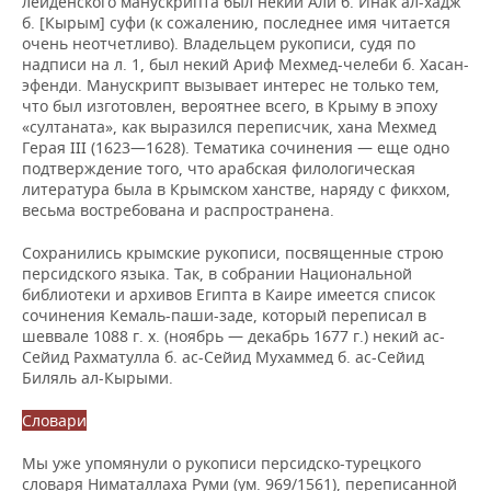
лейденского манускрипта был некий Али б. Инак ал-хадж
б. [Кырым] суфи (к сожалению, последнее имя читается
очень неотчетливо). Владельцем рукописи, судя по
надписи на л. 1, был некий Ариф Мехмед-челеби б. Хасан-
эфенди. Манускрипт вызывает интерес не только тем,
что был изготовлен, вероятнее всего, в Крыму в эпоху
«султаната», как выразился переписчик, хана Мехмед
Герая III (1623—1628). Тематика сочинения — еще одно
подтверждение того, что арабская филологическая
литература была в Крымском ханстве, наряду с фикхом,
весьма востребована и распространена.
Сохранились крымские рукописи, посвященные строю
персидского языка. Так, в собрании Национальной
библиотеки и архивов Египта в Каире имеется список
сочинения Кемаль-паши-заде, который переписал в
шеввале 1088 г. х. (ноябрь — декабрь 1677 г.) некий ас-
Сейид Рахматулла б. ас-Сейид Мухаммед б. ас-Сейид
Биляль ал-Кырыми.
Словари
Мы уже упомянули о рукописи персидско-турецкого
словаря Ниматаллаха Руми (ум. 969/1561), переписанной