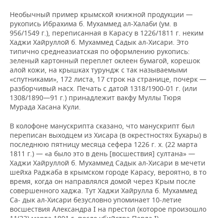
Необычный пример крымской книжной продукции —
рукопись Ибрахима б. Мухаммед ал-Халаби (ум. в
956/1549 г.), переписанная в Карасу в 1226/1811 г. неким
Хаджи Хайруллой б. Мухаммед Садык ал-Хисари. Это
типично среднеазиатская по оформлению рукопись:
зеленый картонный переплет оклеен бумагой, корешок
алой кожи, на крышках турундж
с так называемыми
«спутниками», 172 листа, 17 строк на странице, почерк —
разборчивый насх. Печать с датой 1318/1900-01 г. (или
1308/1890—91 г.) принадлежит вакфу Муллы Тюря
Мурада Хасана Кули.
В колофоне манускрипта сказано, что манускрипт был
переписан выходцем из Хисара (в окрестностях Бухары) в
последнюю пятницу месяца сефера 1226 г. х. (22 марта
1811 г.) — «а было это в день [восшествия] султана» —
Хаджи Хайруллой б. Мухаммед Садык ал-Хисари в мечети
шейха Раджаба в крымском городе Карасу, вероятно, в то
время, когда он направлялся домой через Крым после
совершенного хаджа. Тут Хаджи Хайрулла б. Мухаммед
Са- дык ал-Хисари безусловно упоминает 10-летие
восшествия Александра I на престол (которое произошло