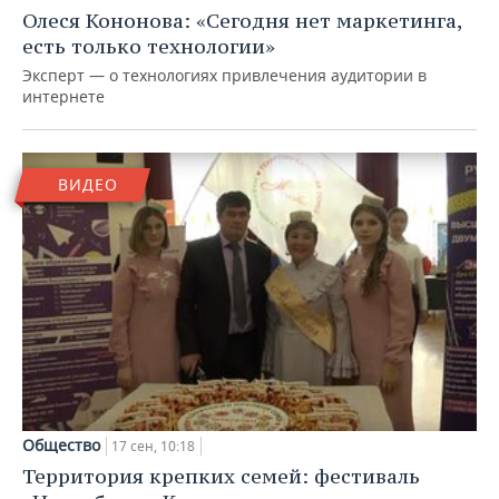
НЕФТЕХИМИЯ
Олеся Кононова: «Сегодня нет маркетинга,
РОЗНИЧНАЯ ТОРГОВЛЯ
НОВОСТИ ТЕХНОЛОГИЙ
МЕРОПРИЯТИЯ
есть только технологии»
НЕФТЬ
Эксперт — о технологиях привлечения аудитории в
ТРАНСПОРТ
IT
НОВОСТИ МЕРОПРИЯТИЙ
СПОРТ
интернете
ОПК
УСЛУГИ
МЕДИА
ВЫЕЗДНАЯ РЕДАКЦИЯ
НОВОСТИ СПОРТА
ОБЩЕСТВО
ЭНЕРГЕТИКА
ВИДЕО
ТЕЛЕКОММУНИКАЦИИ
БИЗНЕС-БРАНЧИ
ФУТБОЛ
НОВОСТИ ОБЩЕСТВА
ФОТОГАЛЕРЕЯ
ONLINE-КОНФЕРЕНЦИИ
ХОККЕЙ
ВЛАСТЬ
СЮЖЕТЫ
ОТКРЫТАЯ ЛЕКЦИЯ
БАСКЕТБОЛ
ИНФРАСТРУКТУРА
СПРАВОЧНИК
ВОЛЕЙБОЛ
ИСТОРИЯ
СПИСОК ПЕРСОН
ПОЛНАЯ ВЕРСИЯ
КИБЕРСПОРТ
КУЛЬТУРА
СПИСОК КОМПАНИЙ
Общество
17 сен, 10:18
ФИГУРНОЕ КАТАНИЕ
МЕДИЦИНА
Территория крепких семей: фестиваль