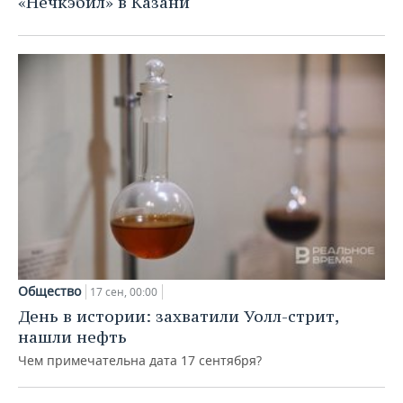
«Нечкэбил» в Казани
ВОДНЫЕ ВИДЫ СПОРТА
ОБРАЗОВАНИЕ
ХОККЕЙ С МЯЧОМ
ПРОИСШЕСТВИЯ
Общество
17 сен, 00:00
День в истории: захватили Уолл-стрит,
нашли нефть
Чем примечательна дата 17 сентября?