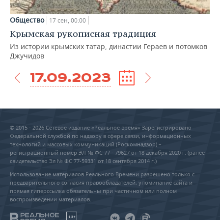
Общество
17 сен, 00:00
Крымская рукописная традиция
Из истории крымских татар, династии Гераев и потомков
Джучидов
17.09.2023
© 2015 - 2026 Сетевое издание «Реальное время» Зарегистрировано
Федеральной службой по надзору в сфере связи, информационных
технологий и массовых коммуникаций (Роскомнадзор) –
регистрационный номер ЭЛ № ФС 77 - 79627 от 18 декабря 2020 г. (ранее
свидетельство Эл № ФС 77-59331 от 18 сентября 2014 г.)
Использование материалов Реального Времени разрешено только с
предварительного согласия правообладателей, упоминание сайта и
прямая гиперссылка обязательны при частичном или полном
воспроизведении материалов.
18+