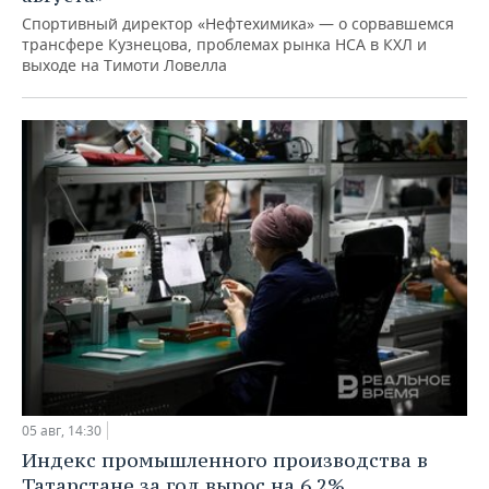
Спортивный директор «Нефтехимика» — о сорвавшемся
трансфере Кузнецова, проблемах рынка НСА в КХЛ и
выходе на Тимоти Ловелла
05 авг, 14:30
Индекс промышленного производства в
Татарстане за год вырос на 6,2%