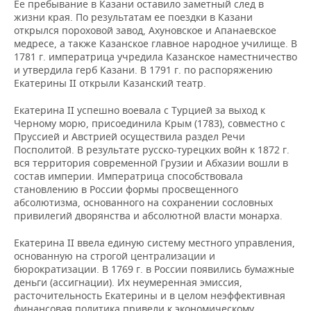
Ее пребывание в Казани оставило заметный след в
жизни края. По результатам ее поездки в Казани
открылся пороховой завод, Ахуновское и Апанаевское
медресе, а также Казанское главное народное училище. В
1781 г. императрица учредила Казанское наместничество
и утвердила герб Казани. В 1791 г. по распоряжению
Екатерины II открыли Казанский театр.
Екатерина II успешно воевала с Турцией за выход к
Черному морю, присоединила Крым (1783), совместно с
Пруссией и Австрией осуществила раздел Речи
Посполитой. В результате русско-турецких войн к 1872 г.
вся территория современной Грузии и Абхазии вошли в
состав империи. Императрица способствовала
становлению в России формы просвещенного
абсолютизма, основанного на сохранении сословных
привилегий дворянства и абсолютной власти монарха.
Екатерина II ввела единую систему местного управления,
основанную на строгой централизации и
бюрократизации. В 1769 г. в России появились бумажные
деньги (ассигнации). Их неумеренная эмиссия,
расточительность Екатерины и в целом неэффективная
финансовая политика привели к экономическому