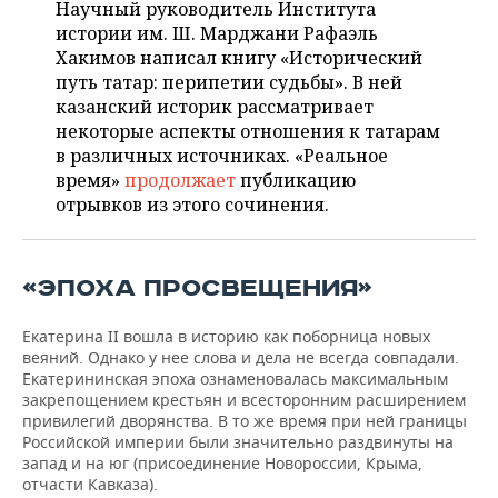
НЕФТЕХИМИЯ
Научный руководитель Института
истории им. Ш. Марджани Рафаэль
РОЗНИЧНАЯ ТОРГОВЛЯ
НОВОСТИ ТЕХНОЛОГИЙ
МЕРОПРИЯТИЯ
Хакимов написал книгу «Исторический
НЕФТЬ
путь татар: перипетии судьбы». В ней
ТРАНСПОРТ
IT
НОВОСТИ МЕРОПРИЯТИЙ
СПОРТ
казанский историк рассматривает
ОПК
некоторые аспекты отношения к татарам
УСЛУГИ
МЕДИА
ВЫЕЗДНАЯ РЕДАКЦИЯ
НОВОСТИ СПОРТА
ОБЩЕСТВО
в различных источниках. «Реальное
ЭНЕРГЕТИКА
время»
продолжает
публикацию
ТЕЛЕКОММУНИКАЦИИ
БИЗНЕС-БРАНЧИ
ФУТБОЛ
НОВОСТИ ОБЩЕСТВА
ФОТОГАЛЕРЕЯ
отрывков из этого сочинения.
ONLINE-КОНФЕРЕНЦИИ
ХОККЕЙ
ВЛАСТЬ
СЮЖЕТЫ
«ЭПОХА ПРОСВЕЩЕНИЯ»
ОТКРЫТАЯ ЛЕКЦИЯ
БАСКЕТБОЛ
ИНФРАСТРУКТУРА
СПРАВОЧНИК
Екатерина II вошла в историю как поборница новых
ВОЛЕЙБОЛ
ИСТОРИЯ
СПИСОК ПЕРСОН
ПОЛНАЯ ВЕРСИЯ
веяний. Однако у нее слова и дела не всегда совпадали.
Екатерининская эпоха ознаменовалась максимальным
КИБЕРСПОРТ
КУЛЬТУРА
СПИСОК КОМПАНИЙ
закрепощением крестьян и всесторонним расширением
привилегий дворянства. В то же время при ней границы
Российской империи были значительно раздвинуты на
ФИГУРНОЕ КАТАНИЕ
МЕДИЦИНА
запад и на юг (присоединение Новороссии, Крыма,
отчасти Кавказа).