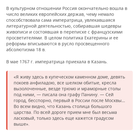
ВОДНЫЕ ВИДЫ СПОРТА
ОБРАЗОВАНИЕ
В культурном отношении Россия окончательно вошла в
число великих европейских держав, чему немало
ХОККЕЙ С МЯЧОМ
ПРОИСШЕСТВИЯ
способствовала сама императрица, увлекавшаяся
литературной деятельностью, собиравшая шедевры
живописи и состоявшая в переписке с французскими
просветителями. В целом политика Екатерины и ее
реформы вписываются в русло просвещенного
абсолютизма 18 в.
В мае 1767 г. императрица приехала в Казань.
«Я живу здесь в купеческом каменном доме, девять
покоев анфиладою, все шелком оби­тые, кресла
вызолоченные, везде трюмо и мраморные столы
под ними, — писала она графу Панину. — Сей
город, бесспорно, первый в России после Москвы…
Во всем видно, что Казань столица большого
царства. По всей дороге прием мне был весьма
ласковый, только здесь еще кажется градусом
выше».