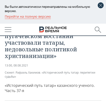
Вы были автоматически перенаправлены на мобильную
версию.
Перейти на полную версию
РЕГИОНЫ
ОБЩЕСТВО
Рафаэль Хакимов: «В
БАШКОРТОСТАН
НОВОСТИ
пугачевском восстании
ТАТАРСТАН
АНАЛИТИКА
участвовали татары,
недовольные политикой
УДМУРТИЯ
НОВОСТИ АНАЛИТИКИ
ЭКОНОМИКА
христианизации»
ДЕКЛАРАЦИИ О ДОХОДАХ
НОВОСТИ ЭКОНОМИКИ
ПРОМЫШЛЕННОСТЬ
13:00, 08.08.2021
КОРОЛИ ГОСЗАКАЗА ПФО
ФИНАНСЫ
НОВОСТИ
НЕДВИЖИМОСТЬ
Сюжет:
Рафаэль Хакимов. «Исторический путь татар: перипетии
ПРОМЫШЛЕННОСТИ
судьбы»
ВУЗЫ ТАТАРСТАНА
БАНКИ
НОВОСТИ НЕДВИЖИМОСТИ
АВТО
«Исторический путь татар» казанского ученого.
АГРОПРОМ
Часть 37-я
КОМУ ПРИНАДЛЕЖАТ
БЮДЖЕТ
НОВОСТИ АВТО
БИЗНЕС
ТОРГОВЫЕ ЦЕНТРЫ
МАШИНОСТРОЕНИЕ
ТАТАРСТАНА
ИНВЕСТИЦИИ
НОВОСТИ БИЗНЕСА
ТЕХНОЛОГИИ