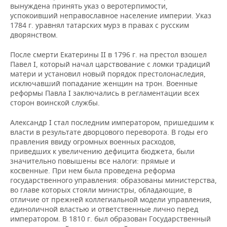
вынуждена принять указ о веротерпимости,
успокоивший неправославное население империи. Указ
1784 г. уравнял татарских мурз в правах с русским
дворянством.
После смерти Екатерины II в 1796 г. на престол взошел
Павел I, который начал царствование с ломки традиций
матери и установил новый порядок престолонаследия,
исключавший попадание женщин на трон. Военные
реформы Павла I заключались в регламентации всех
сторон воинской службы.
Александр I стал последним императором, пришедшим к
власти в результате дворцового переворота. В годы его
правления ввиду огромных военных расходов,
приведших к увеличению дефицита бюджета, были
значительно повышены все налоги: прямые и
косвенные. При нем была проведена реформа
государственного управления: образованы министерства,
во главе которых стояли министры, обладающие, в
отличие от прежней коллегиальной модели управления,
единоличной властью и ответственные лично перед
императором. В 1810 г. был образован Государственный