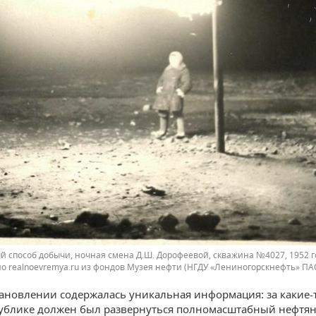
й способ добычи, ночная смена Д.Ш. Дорофеевой, скважина №4027, 1952 г
о realnoevremya.ru из фондов Музея нефти (НГДУ «Лениногорскнефть» ПА
тановлении содержалась уникальная информация: за какие-
публике должен был развернуться полномасштабный нефтя