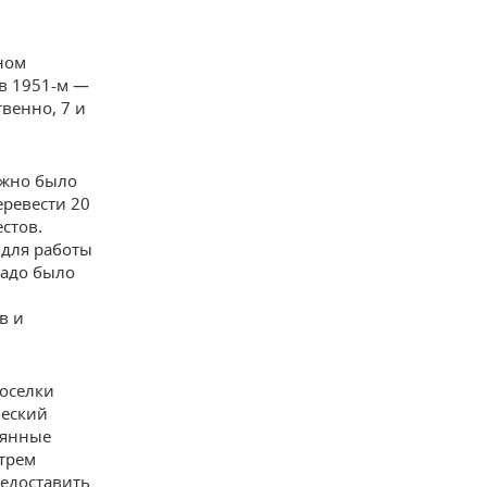
ном
в 1951-м —
венно, 7 и
ужно было
еревести 20
стов.
 для работы
надо было
в и
поселки
ческий
вянные
 трем
редоставить