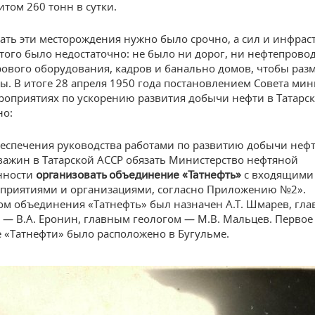
том 260 тонн в сутки.
ать эти месторождения нужно было срочно, а сил и инфрас
этого было недостаточно: не было ни дорог, ни нефтепровод
рового оборудования, кадров и банально домов, чтобы разм
ы. В итоге 28 апреля 1950 года постановлением Совета ми
роприятиях по ускорению развития добычи нефти в Татарс
но:
беспечения руководства работами по развитию добычи неф
важин в Татарской АССР обязать Министерство нефтяной
нности
с входящими 
организовать объединение «Татнефть»
дприятиями и организациями, согласно Приложению №2».
м объединения «Татнефть» был назначен А.Т. Шмарев, гл
— В.А. Еронин, главным геологом — М.В. Мальцев. Первое
 «Татнефти» было расположено в Бугульме.