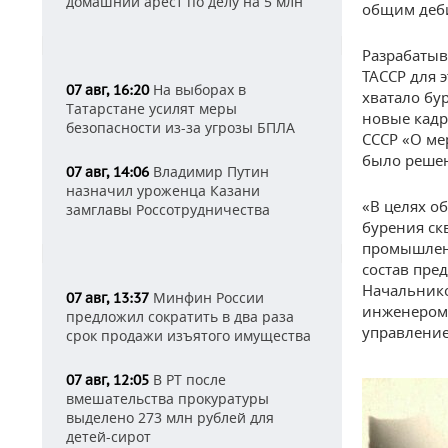
домашний арест по делу на 5 млн
общим деби
Разрабатыв
ТАССР для 
На выборах в
07 авг, 16:20
хватало бу
Татарстане усилят меры
новые кадр
безопасности из-за угрозы БПЛА
СССР «О ме
было реше
Владимир Путин
07 авг, 14:06
назначил уроженца Казани
«В целях о
замглавы Россотрудничества
бурения ск
промышле
состав пре
Начальнико
Минфин России
07 авг, 13:37
инженером 
предложил сократить в два раза
управление
срок продажи изъятого имущества
В РТ после
07 авг, 12:05
вмешательства прокуратуры
выделено 273 млн рублей для
детей-сирот