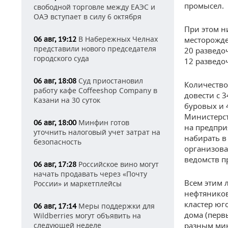
промысел.
свободной торговле между ЕАЭС и
ОАЭ вступает в силу 6 октября
При этом н
В Набережных Челнах
06 авг, 19:12
месторожде
представили нового председателя
20 разведо
городского суда
12 разведо
Суд приостановил
06 авг, 18:08
Количество
работу кафе Coffeeshop Company в
довести с 3
Казани на 30 суток
буровых и 
Министерст
Минфин готов
06 авг, 18:00
на предпри
уточнить налоговый учет затрат на
набирать в
безопасность
организова
ведомств п
Российское вино могут
06 авг, 17:28
начать продавать через «Почту
Всем этим 
России» и маркетплейсы
нефтяников
кластер юг
Меры поддержки для
06 авг, 17:14
дома (перв
Wildberries могут объявить на
следующей неделе
разным мин