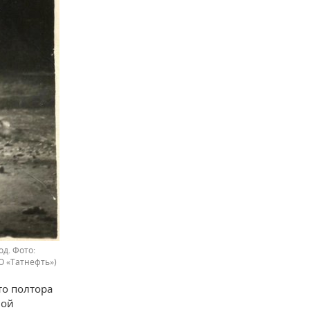
од.
О «Татнефть»)
то полтора
ной