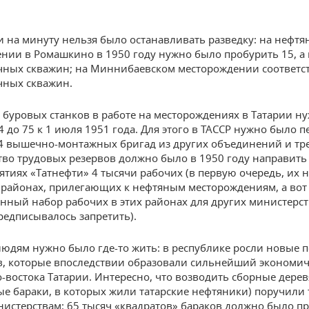
и на минуту нельзя было останавливать разведку: на нефтя
нии в Ромашкино в 1950 году нужно было пробурить 15, а 
чных скважин; на Миннибаевском месторождении соответст
чных скважин.
 буровых станков в работе на месторождениях в Татарии н
4 до 75 к 1 июля 1951 года. Для этого в ТАССР нужно было п
4 вышечно-монтажных бригад из других объединений и тре
во трудовых резервов должно было в 1950 году направить
ятиях «Татнефти» 4 тысячи рабочих (в первую очередь, их 
 районах, прилегающих к нефтяным месторождениям, а вот
нный набор рабочих в этих районах для других министерст
редписывалось запретить).
людям нужно было где-то жить: в республике росли новые 
, которые впоследствии образовали сильнейший экономи
о-востока Татарии. Интересно, что возводить сборные дере
ые бараки, в которых жили татарские нефтяники) поручили
истерствам: 65 тысяч «квадратов» бараков должно было п