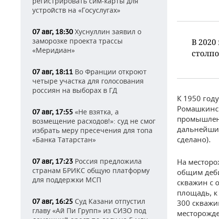
регистрировать сим-карты для
устройств на «Госуслугах»
Хуснуллин заявил о
07 авг, 18:30
заморозке проекта трассы
В 2020
«Меридиан»
столпо
Во Франции откроют
07 авг, 18:11
четыре участка для голосования
россиян на выборах в ГД
К 1950 год
Ромашкинск
«Не взятка, а
07 авг, 17:55
промышленн
возмещение расходов!»: суд не смог
дальнейших
избрать меру пресечения для топа
сделано).
«Банка Татарстан»
Россия предложила
07 авг, 17:23
На месторо
странам БРИКС общую платформу
общим деби
для поддержки МСП
скважин с 
площадь, к
Суд Казани отпустил
07 авг, 16:25
300 скважи
главу «Ай Пи Групп» из СИЗО под
месторожде