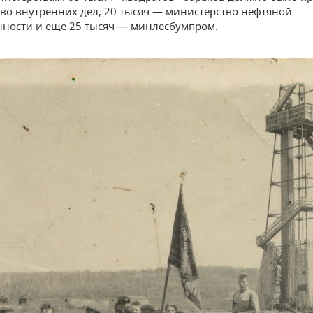
во внутренних дел, 20 тысяч — министерство нефтяной
ности и еще 25 тысяч — минлесбумпром.