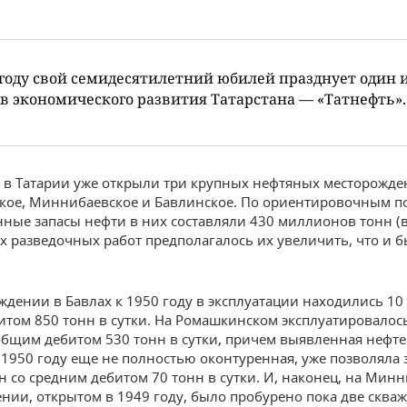
 году свой семидесятилетний юбилей празднует один 
в экономического развития Татарстана — «Татнефть».
у в Татарии уже открыли три крупных нефтяных месторожде
ое, Миннибаевское и Бавлинское. По ориентировочным по
ые запасы нефти в них составляли 430 миллионов тонн (в
 разведочных работ предполагалось их увеличить, что и 
ждении в Бавлах к 1950 году в эксплуатации находились 10
том 850 тонн в сутки. На Ромашкинском эксплуатировалос
общим дебитом 530 тонн в сутки, причем выявленная нефт
 1950 году еще не полностью оконтуренная, уже позволяла
н со средним дебитом 70 тонн в сутки. И, наконец, на Мин
нии, открытом в 1949 году, было пробурено пока две сква