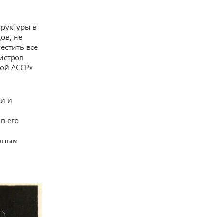
труктуры в
ов, не
естить все
нистров
кой АССР»
ти и
в его
авным