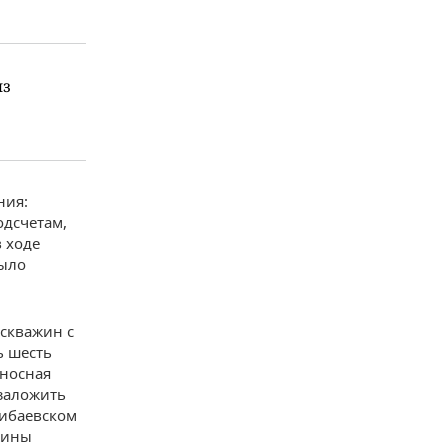
из
ния:
дсчетам,
 ходе
было
 скважин с
ь шесть
еносная
 заложить
нибаевском
жины