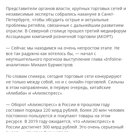
ВОДНЫЕ ВИДЫ СПОРТА
ОБРАЗОВАНИЕ
Представители органов власти, крупных торговых сетей и
независимые эксперты собрались накануне в Санкт-
ХОККЕЙ С МЯЧОМ
ПРОИСШЕСТВИЯ
Петербурге, чтобы обсудить острые и актуальные
проблемы ретейла, связанные с дальнейшим развитием
отрасли. В Северной столице прошел третий медиафорум
Ассоциации компаний розничной торговли (АКОРТ).
— Сейчас мы находимся на очень непростом этапе. Не
все так радужно как хотелось бы, — начал с
неутешительного прогноза выступление глава «Infoline-
аналитики» Михаил Бурмистров.
По словам спикера, сегодня торговые сети конкурируют
не только между собой, но и с онлайн-торговлей. Сильны
в этом направлении, в первую очередь, китайские
«Алибаба» и «Алиэкспресс».
— Оборот «Алиэкспресс» в России в прошлом году
составил порядка 220 млрд рублей, более 20 млн человек
постоянно пользуются и покупают товары на этом
ресурсе. В 2019 году ожидается, что «Алиэкспресс» в
России достигнет 300 млрд рублей. Это очень серьезный