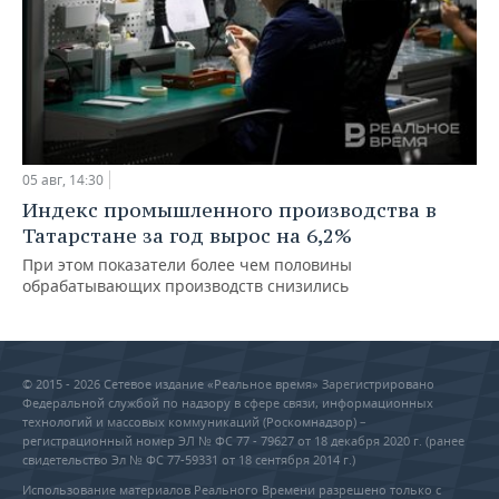
05 авг, 14:30
Индекс промышленного производства в
Татарстане за год вырос на 6,2%
При этом показатели более чем половины
обрабатывающих производств снизились
© 2015 - 2026 Сетевое издание «Реальное время» Зарегистрировано
Федеральной службой по надзору в сфере связи, информационных
технологий и массовых коммуникаций (Роскомнадзор) –
регистрационный номер ЭЛ № ФС 77 - 79627 от 18 декабря 2020 г. (ранее
свидетельство Эл № ФС 77-59331 от 18 сентября 2014 г.)
Использование материалов Реального Времени разрешено только с