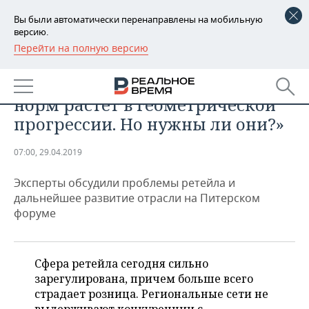
Вы были автоматически перенаправлены на мобильную
версию.
Перейти на полную версию
РЕГИОНЫ
БИЗНЕС
«Количество законодательных
БАШКОРТОСТАН
НОВОСТИ
норм растет в геометрической
ТАТАРСТАН
АНАЛИТИКА
прогрессии. Но нужны ли они?»
УДМУРТИЯ
НОВОСТИ АНАЛИТИКИ
ЭКОНОМИКА
07:00, 29.04.2019
ДЕКЛАРАЦИИ О ДОХОДАХ
НОВОСТИ ЭКОНОМИКИ
ПРОМЫШЛЕННОСТЬ
Эксперты обсудили проблемы ретейла и
дальнейшее развитие отрасли на Питерском
КОРОЛИ ГОСЗАКАЗА ПФО
ФИНАНСЫ
НОВОСТИ
НЕДВИЖИМОСТЬ
форуме
ПРОМЫШЛЕННОСТИ
ВУЗЫ ТАТАРСТАНА
БАНКИ
НОВОСТИ НЕДВИЖИМОСТИ
АВТО
АГРОПРОМ
Сфера ретейла сегодня сильно
КОМУ ПРИНАДЛЕЖАТ
БЮДЖЕТ
НОВОСТИ АВТО
БИЗНЕС
зарегулирована, причем больше всего
ТОРГОВЫЕ ЦЕНТРЫ
МАШИНОСТРОЕНИЕ
ТАТАРСТАНА
страдает розница. Региональные сети не
ИНВЕСТИЦИИ
НОВОСТИ БИЗНЕСА
ТЕХНОЛОГИИ