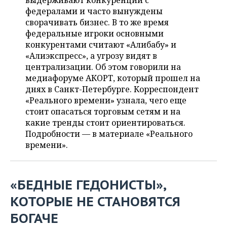
выдерживают конкуренции с
НЕФТЕХИМИЯ
федералами и часто вынуждены
РОЗНИЧНАЯ ТОРГОВЛЯ
НОВОСТИ ТЕХНОЛОГИЙ
МЕРОПРИЯТИЯ
сворачивать бизнес. В то же время
НЕФТЬ
федеральные игроки основными
ТРАНСПОРТ
IT
НОВОСТИ МЕРОПРИЯТИЙ
СПОРТ
конкурентами считают «Алибабу» и
ОПК
«Алиэкспресс», а угрозу видят в
УСЛУГИ
МЕДИА
ВЫЕЗДНАЯ РЕДАКЦИЯ
НОВОСТИ СПОРТА
ОБЩЕСТВО
централизации. Об этом говорили на
ЭНЕРГЕТИКА
медиафоруме АКОРТ, который прошел на
ТЕЛЕКОММУНИКАЦИИ
БИЗНЕС-БРАНЧИ
ФУТБОЛ
НОВОСТИ ОБЩЕСТВА
днях в Санкт-Петербурге. Корреспондент
ФОТОГАЛЕРЕЯ
«Реального времени» узнала, чего еще
стоит опасаться торговым сетям и на
ONLINE-КОНФЕРЕНЦИИ
ХОККЕЙ
ВЛАСТЬ
СЮЖЕТЫ
какие тренды стоит ориентироваться.
Подробности — в материале «Реального
ОТКРЫТАЯ ЛЕКЦИЯ
БАСКЕТБОЛ
ИНФРАСТРУКТУРА
СПРАВОЧНИК
времени».
ВОЛЕЙБОЛ
ИСТОРИЯ
СПИСОК ПЕРСОН
ПОЛНАЯ ВЕРСИЯ
«БЕДНЫЕ ГЕДОНИСТЫ»,
КИБЕРСПОРТ
КУЛЬТУРА
СПИСОК КОМПАНИЙ
КОТОРЫЕ НЕ СТАНОВЯТСЯ
ФИГУРНОЕ КАТАНИЕ
МЕДИЦИНА
БОГАЧЕ