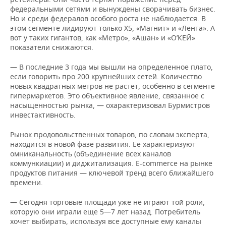
федеральными сетями и вынуждены сворачивать бизнес.
Но и среди федералов особого роста не наблюдается. В
этом сегменте лидируют только X5, «Магнит» и «Лента». А
вот у таких гигантов, как «Метро», «Ашан» и «О’КЕЙ»
показатели снижаются.
— В последние 3 года мы вышли на определенное плато,
если говорить про 200 крупнейших сетей. Количество
новых квадратных метров не растет, особенно в сегменте
гипермаркетов. Это объективное явление, связанное с
насыщенностью рынка, — охарактеризовал Бурмистров
инвестактивность.
Рынок продовольственных товаров, по словам эксперта,
находится в новой фазе развития. Ее характеризуют
омниканальность (объединение всех каналов
коммункиации) и диджитализация. E-commerce на рынке
продуктов питания — ключевой тренд всего ближайшего
времени.
— Сегодня торговые площади уже не играют той роли,
которую они играли еще 5—7 лет назад. Потребитель
хочет выбирать, используя все доступные ему каналы