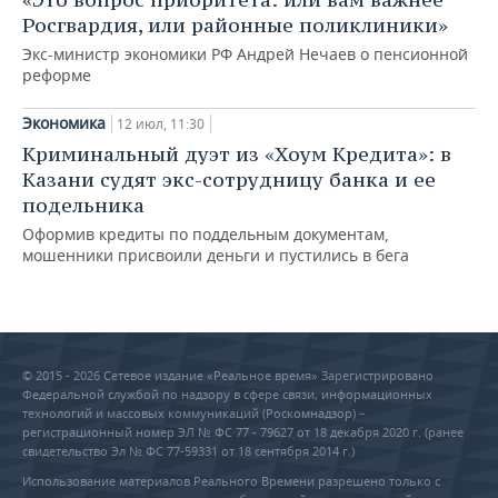
Росгвардия, или районные поликлиники»
Экс-министр экономики РФ Андрей Нечаев о пенсионной
реформе
Экономика
12 июл, 11:30
Криминальный дуэт из «Хоум Кредита»: в
Казани судят экс-сотрудницу банка и ее
подельника
Оформив кредиты по поддельным документам,
мошенники присвоили деньги и пустились в бега
© 2015 - 2026 Сетевое издание «Реальное время» Зарегистрировано
Федеральной службой по надзору в сфере связи, информационных
технологий и массовых коммуникаций (Роскомнадзор) –
регистрационный номер ЭЛ № ФС 77 - 79627 от 18 декабря 2020 г. (ранее
свидетельство Эл № ФС 77-59331 от 18 сентября 2014 г.)
Использование материалов Реального Времени разрешено только с