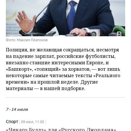
НЕФТЕХИМИЯ
РОЗНИЧНАЯ ТОРГОВЛЯ
НОВОСТИ ТЕХНОЛОГИЙ
МЕРОПРИЯТИЯ
НЕФТЬ
ТРАНСПОРТ
IT
НОВОСТИ МЕРОПРИЯТИЙ
СПОРТ
ОПК
УСЛУГИ
МЕДИА
ВЫЕЗДНАЯ РЕДАКЦИЯ
НОВОСТИ СПОРТА
ОБЩЕСТВО
Фото: Максим Платонов
ЭНЕРГЕТИКА
Полиция, не желающая сокращаться, несмотря
ТЕЛЕКОММУНИКАЦИИ
БИЗНЕС-БРАНЧИ
ФУТБОЛ
НОВОСТИ ОБЩЕСТВА
ФОТОГАЛЕРЕЯ
на падение зарплат, российские футболисты,
внезапно ставшие интересными Европе, и
ONLINE-КОНФЕРЕНЦИИ
ХОККЕЙ
ВЛАСТЬ
СЮЖЕТЫ
«Башкорт», «топящий» за хорватов, — вот лишь
некоторые самые читаемые тексты «Реального
ОТКРЫТАЯ ЛЕКЦИЯ
БАСКЕТБОЛ
ИНФРАСТРУКТУРА
СПРАВОЧНИК
времени» на прошлой неделе. Другие
материалы — в нашей подборке.
ВОЛЕЙБОЛ
ИСТОРИЯ
СПИСОК ПЕРСОН
ПОЛНАЯ ВЕРСИЯ
КИБЕРСПОРТ
КУЛЬТУРА
СПИСОК КОМПАНИЙ
7 - 14 июля
ФИГУРНОЕ КАТАНИЕ
МЕДИЦИНА
Спорт
09 июл, 11:00
«Чикаго Буллз» для «Русского Джордана»,