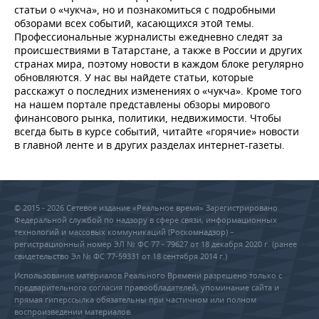
статьи о «чукча», но и познакомиться с подробными
обзорами всех событий, касающихся этой темы.
Профессиональные журналисты ежедневно следят за
происшествиями в Татарстане, а также в России и других
странах мира, поэтому новости в каждом блоке регулярно
обновляются. У нас вы найдете статьи, которые
расскажут о последних изменениях о «чукча». Кроме того
на нашем портале представлены обзоры мирового
финансового рынка, политики, недвижимости. Чтобы
всегда быть в курсе событий, читайте «горячие» новости
в главной ленте и в других разделах интернет-газеты.
© 2015 - 2026 Сетевое издание «Реальное время» Зарегистрировано
Федеральной службой по надзору в сфере связи, информационных
технологий и массовых коммуникаций (Роскомнадзор) –
регистрационный номер ЭЛ № ФС 77 - 79627 от 18 декабря 2020 г. (ранее
свидетельство Эл № ФС 77-59331 от 18 сентября 2014 г.)
Использование материалов Реального Времени разрешено только с
предварительного согласия правообладателей, упоминание сайта и
прямая гиперссылка обязательны при частичном или полном
воспроизведении материалов.