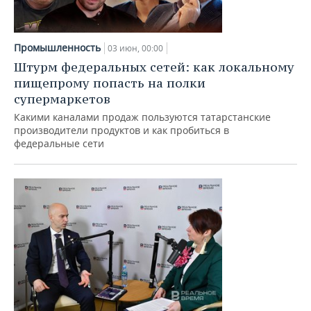
НЕФТЕХИМИЯ
РОЗНИЧНАЯ ТОРГОВЛЯ
НОВОСТИ ТЕХНОЛОГИЙ
МЕРОПРИЯТИЯ
НЕФТЬ
Промышленность
03 июн, 00:00
ТРАНСПОРТ
IT
НОВОСТИ МЕРОПРИЯТИЙ
СПОРТ
Штурм федеральных сетей: как локальному
ОПК
пищепрому попасть на полки
УСЛУГИ
МЕДИА
ВЫЕЗДНАЯ РЕДАКЦИЯ
НОВОСТИ СПОРТА
ОБЩЕСТВО
супермаркетов
ЭНЕРГЕТИКА
Какими каналами продаж пользуются татарстанские
ТЕЛЕКОММУНИКАЦИИ
БИЗНЕС-БРАНЧИ
ФУТБОЛ
НОВОСТИ ОБЩЕСТВА
ФОТОГАЛЕРЕЯ
производители продуктов и как пробиться в
федеральные сети
ONLINE-КОНФЕРЕНЦИИ
ХОККЕЙ
ВЛАСТЬ
СЮЖЕТЫ
ОТКРЫТАЯ ЛЕКЦИЯ
БАСКЕТБОЛ
ИНФРАСТРУКТУРА
СПРАВОЧНИК
ВОЛЕЙБОЛ
ИСТОРИЯ
СПИСОК ПЕРСОН
ПОЛНАЯ ВЕРСИЯ
КИБЕРСПОРТ
КУЛЬТУРА
СПИСОК КОМПАНИЙ
ФИГУРНОЕ КАТАНИЕ
МЕДИЦИНА