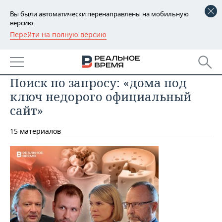
Вы были автоматически перенаправлены на мобильную
версию.
Перейти на полную версию
РЕГИОНЫ
БАШКОРТОСТАН
НОВОСТИ
Поиск по запросу: «дома под
ТАТАРСТАН
АНАЛИТИКА
ключ недорого официальный
УДМУРТИЯ
НОВОСТИ АНАЛИТИКИ
ЭКОНОМИКА
сайт»
ДЕКЛАРАЦИИ О ДОХОДАХ
НОВОСТИ ЭКОНОМИКИ
ПРОМЫШЛЕННОСТЬ
15 материалов
КОРОЛИ ГОСЗАКАЗА ПФО
ФИНАНСЫ
НОВОСТИ
НЕДВИЖИМОСТЬ
ПРОМЫШЛЕННОСТИ
ВУЗЫ ТАТАРСТАНА
БАНКИ
НОВОСТИ НЕДВИЖИМОСТИ
АВТО
АГРОПРОМ
КОМУ ПРИНАДЛЕЖАТ
БЮДЖЕТ
НОВОСТИ АВТО
БИЗНЕС
ТОРГОВЫЕ ЦЕНТРЫ
МАШИНОСТРОЕНИЕ
ТАТАРСТАНА
ИНВЕСТИЦИИ
НОВОСТИ БИЗНЕСА
ТЕХНОЛОГИИ