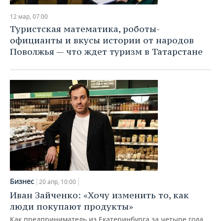
ВОДНЫЕ ВИДЫ СПОРТА
ОБРАЗОВАНИЕ
12 мар, 07:00
ХОККЕЙ С МЯЧОМ
ПРОИСШЕСТВИЯ
Туристская математика, роботы-
официанты и вкусы истории от народов
Поволжья — что ждет туризм в Татарстане
Бизнес
20 апр, 10:00
Иван Зайченко: «Хочу изменить то, как
люди покупают продукты»
Как предприниматель из Екатеринбурга за четыре года