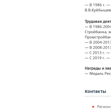
— В 1986 г. 
В.В.Куйбышев
Трудовая деят
— В 1986-2004
Стройбанка, 
Промстройбанк
— В 2004-2013
— В 2008-2013
— С 2013 г. —
— С 2019 г. —
Награды и зв
— Медаль Респ
Контакты
Регион: