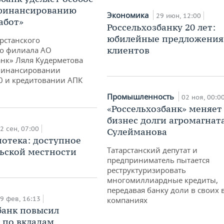
финансированию
Экономика
29 июн, 12:00
абот»
Россельхозбанку 20 лет:
юбилейные предложения
рстанского
клиентов
о филиала АО
анк» Ляля Кудерметова
 финансировании
0 и кредитовании АПК
Промышленность
02 ноя, 00:0
«Россельхозбанк» меняет
бизнес долги агромагнат
2 сен, 07:00
Сулейманова
потека: доступное
Татарстанский депутат и
льской местности
предприниматель пытается
реструктуризировать
многомиллиардные кредиты,
передавая банку доли в своих
9 фев, 16:13
компаниях
банк повысил
 по вкладам