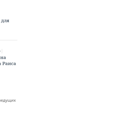
 для
0
 на
а Раиса
 ведущих