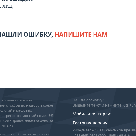
 лиц
 НАШЛИ ОШИБКУ,
НАПИШИТЕ НАМ
Нашли опечатку?
ие «Реальное время»
Выделите текст и нажмите: Ctrl+En
ой службой по надзору в сфере
ологий и массовых
Мобильная версия
р) – регистрационный номер ЭЛ
 2020 г. (ранее свидетельство Эл
Тестовая версия
2014 г.)
Учредитель ООО «Реальное время
Реального Времени разрешено
Главный редактор Саушина А.А.