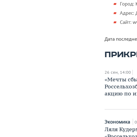
Город: 
Адрес: 
Сайт: w
Дата последн
ПРИКР
26 сен, 14:00
«Мечты сбы
Россельхоз
акцию по и
Экономика
0
Ляля Кудер
«Россельхо