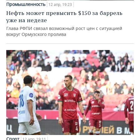
ВОДНЫЕ ВИДЫ СПОРТА
ОБРАЗОВАНИЕ
Промышленность
12 апр, 19:23
Нефть может превысить $150 за баррель
ХОККЕЙ С МЯЧОМ
ПРОИСШЕСТВИЯ
уже на неделе
Глава РФПИ связал возможный рост цен с ситуацией
вокруг Ормузского пролива
Спорт
12 апр, 19:11