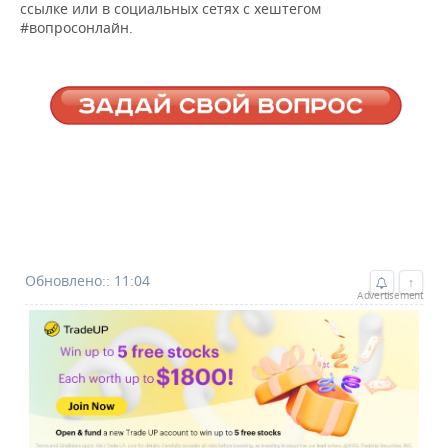
ВОДНЫЕ ВИДЫ СПОРТА
ОБРАЗОВАНИЕ
ссылке или в социальных сетях с хештегом
#вопросонлайн.
ХОККЕЙ С МЯЧОМ
ПРОИСШЕСТВИЯ
Обновлено:: 11:04
↑
Advertisement