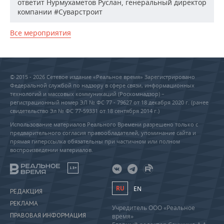
ответит Нурмухаметов Руслан, генеральный директор
компании #Суварстроит
Все мероприятия
© 2015 - 2026 Сетевое издание «Реальное время» Зарегистрировано
Федеральной службой по надзору в сфере связи, информационных
технологий и массовых коммуникаций (Роскомнадзор) –
регистрационный номер ЭЛ № ФС 77 - 79627 от 18 декабря 2020 г. (ранее
свидетельство Эл № ФС 77-59331 от 18 сентября 2014 г.)
Использование материалов Реального Времени разрешено только с
предварительного согласия правообладателей, упоминание сайта и
прямая гиперссылка обязательны при частичном или полном
воспроизведении материалов.
18+
RU
EN
РЕДАКЦИЯ
РЕКЛАМА
Учредитель ООО «Реальное
ПРАВОВАЯ ИНФОРМАЦИЯ
время»