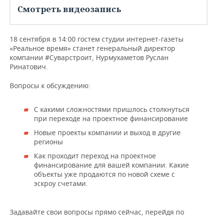
НЕФТЕХИМИЯ
Смотреть видеозапись
РОЗНИЧНАЯ ТОРГОВЛЯ
НОВОСТИ ТЕХНОЛОГИЙ
МЕРОПРИЯТИЯ
НЕФТЬ
18 сентября в 14:00 гостем студии интернет-газеты
ТРАНСПОРТ
IT
НОВОСТИ МЕРОПРИЯТИЙ
СПОРТ
ОПК
«Реальное время» станет генеральный директор
компании #Суварстроит, Нурмухаметов Руслан
УСЛУГИ
МЕДИА
ВЫЕЗДНАЯ РЕДАКЦИЯ
НОВОСТИ СПОРТА
ОБЩЕСТВО
Ринатович.
ЭНЕРГЕТИКА
ТЕЛЕКОММУНИКАЦИИ
БИЗНЕС-БРАНЧИ
ФУТБОЛ
НОВОСТИ ОБЩЕСТВА
ФОТОГАЛЕРЕЯ
Вопросы к обсуждению:
ONLINE-КОНФЕРЕНЦИИ
ХОККЕЙ
ВЛАСТЬ
СЮЖЕТЫ
С какими сложностями пришлось столкнуться
при переходе на проектное финансирование
ОТКРЫТАЯ ЛЕКЦИЯ
БАСКЕТБОЛ
ИНФРАСТРУКТУРА
СПРАВОЧНИК
Новые проекты компании и выход в другие
регионы
ВОЛЕЙБОЛ
ИСТОРИЯ
СПИСОК ПЕРСОН
ПОЛНАЯ ВЕРСИЯ
Как проходит переход на проектное
финансирование для вашей компании. Какие
КИБЕРСПОРТ
КУЛЬТУРА
СПИСОК КОМПАНИЙ
объекты уже продаются по новой схеме с
эскроу счетами.
ФИГУРНОЕ КАТАНИЕ
МЕДИЦИНА
Задавайте свои вопросы прямо сейчас, перейдя по