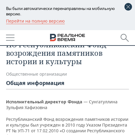
Вы были автоматически перенаправлены на мобильную
версию.
Перейти на полную версию
РЕГИОНЫ
Список компаний
БАШКОРТОСТАН
НОВОСТИ
НО Республиканский Фонд
ТАТАРСТАН
АНАЛИТИКА
возрождения памятников
истории и культуры
УДМУРТИЯ
НОВОСТИ АНАЛИТИКИ
ЭКОНОМИКА
Общественные организации
ДЕКЛАРАЦИИ О ДОХОДАХ
НОВОСТИ ЭКОНОМИКИ
ПРОМЫШЛЕННОСТЬ
Общая информация
КОРОЛИ ГОСЗАКАЗА ПФО
ФИНАНСЫ
НОВОСТИ
НЕДВИЖИМОСТЬ
ПРОМЫШЛЕННОСТИ
—
Сунгатуллина
Исполнительный директор Фонда
ВУЗЫ ТАТАРСТАНА
БАНКИ
НОВОСТИ НЕДВИЖИМОСТИ
АВТО
Зульфия Хафизовна
АГРОПРОМ
КОМУ ПРИНАДЛЕЖАТ
БЮДЖЕТ
НОВОСТИ АВТО
БИЗНЕС
Республиканский Фонд возрождения памятников истории
ТОРГОВЫЕ ЦЕНТРЫ
МАШИНОСТРОЕНИЕ
и культуры был учрежден в 2010 году Указом Президента
ТАТАРСТАНА
РТ № УП-71 от 17.02.2010 «О создании Республиканского
ИНВЕСТИЦИИ
НОВОСТИ БИЗНЕСА
ТЕХНОЛОГИИ