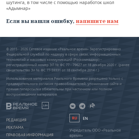
шутинга, в том числе с помощью наработок школ
«Адымнар»
Если вы нашли ошибку,
напишите нам
© 2015 - 2026 Сетевое издание «Реальное время» Зарегистрировано
Федеральной службой по надзору в сфере связи, информационных
технологий и массовых коммуникаций (Роскомнадзор) –
регистрационный номер ЭЛ № ФС 77 - 79627 от 18 декабря 2020 г. (ранее
свидетельство Эл № ФС 77-59331 от 18 сентября 2014 г.)
Использование материалов Реального Времени разрешено только с
предварительного согласия правообладателей, упоминание сайта и
прямая гиперссылка обязательны при частичном или полном
воспроизведении материалов.
18+
RU
EN
РЕДАКЦИЯ
РЕКЛАМА
Учредитель ООО «Реальное
ПРАВОВАЯ ИНФОРМАЦИЯ
время»