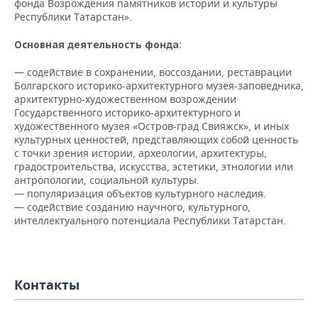
фонда Возрождения памятников истории и культуры
НЕФТЕХИМИЯ
Республики Татарстан».
РОЗНИЧНАЯ ТОРГОВЛЯ
НОВОСТИ ТЕХНОЛОГИЙ
МЕРОПРИЯТИЯ
НЕФТЬ
Основная деятельность фонда:
ТРАНСПОРТ
IT
НОВОСТИ МЕРОПРИЯТИЙ
СПОРТ
ОПК
— содействие в сохранении, воссоздании, реставрации
Болгарского историко-архитектурного музея-заповедника,
УСЛУГИ
МЕДИА
ВЫЕЗДНАЯ РЕДАКЦИЯ
НОВОСТИ СПОРТА
ОБЩЕСТВО
архитектурно-художественном возрождении
ЭНЕРГЕТИКА
Государственного историко-архитектурного и
ТЕЛЕКОММУНИКАЦИИ
БИЗНЕС-БРАНЧИ
ФУТБОЛ
НОВОСТИ ОБЩЕСТВА
ФОТОГАЛЕРЕЯ
художественного музея «Остров-град Свияжск», и иных
культурных ценностей, представляющих собой ценность
с точки зрения истории, археологии, архитектуры,
ONLINE-КОНФЕРЕНЦИИ
ХОККЕЙ
ВЛАСТЬ
СЮЖЕТЫ
градостроительства, искусства, эстетики, этнологии или
антропологии, социальной культуры.
ОТКРЫТАЯ ЛЕКЦИЯ
БАСКЕТБОЛ
ИНФРАСТРУКТУРА
СПРАВОЧНИК
— популяризация объектов культурного наследия.
— содействие созданию научного, культурного,
интеллектуального потенциала Республики Татарстан.
ВОЛЕЙБОЛ
ИСТОРИЯ
СПИСОК ПЕРСОН
ПОЛНАЯ ВЕРСИЯ
КИБЕРСПОРТ
КУЛЬТУРА
СПИСОК КОМПАНИЙ
Контакты
ФИГУРНОЕ КАТАНИЕ
МЕДИЦИНА