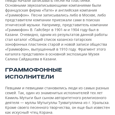
певцы начали записывать песни на пластинки.
Основными звукозаписывающими компаниями были
французская фирма «Пате» и английская компания
«Граммофон». Песни записывались либо в Москве, либо
представители компании приезжали сами в поисках
этнической музыки. Например, представитель компании
«Граммофон» В. Гайсберг в 1901-м и 1904 году был в
Казани. Очевидно, одним из результатов данной работы
стал каталог «Общий список казанско-татарских
зонофонных пластинок старой и новой записи общества
«Граммофон», выпущенный в 1910 году. Фрагмент этого
каталога представлен в основной экспозиции Музея
Салиха Сайдашева в Казани.
ГРАММОФОННЫЕ
ИСПОЛНИТЕЛИ
Певцами и певицами становились люди из самых разных
семей. Так, один из знаменитых исполнителей тех лет
Камиль Мутыги был сыном авторитетного религиозного
деятеля — муллы Мутыгуллы Тухватуллина из г. Уральска.
Кроме своего песенного творчества, он еще был известен
как искусный чтец Корана.