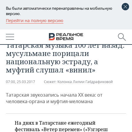
Вы были автоматически перенаправлены на мобильную
версию.
Перейти на полную версию
РЕГИОНЫ
БАШКОРТОСТАН
НОВОСТИ
Татарская музыка 100 лет назад:
ТАТАРСТАН
АНАЛИТИКА
мусульмане порицали
национальную эстраду, а
УДМУРТИЯ
НОВОСТИ АНАЛИТИКИ
ЭКОНОМИКА
муфтий слушал «винил»
ДЕКЛАРАЦИИ О ДОХОДАХ
НОВОСТИ ЭКОНОМИКИ
ПРОМЫШЛЕННОСТЬ
07:00, 25.03.2017
Сюжет:
Колонка Лилии Габдрафиковой
КОРОЛИ ГОСЗАКАЗА ПФО
ФИНАНСЫ
НОВОСТИ
НЕДВИЖИМОСТЬ
ПРОМЫШЛЕННОСТИ
Татарская звукозапись начала XX века: от
человека-органа и муфтия-меломана
ВУЗЫ ТАТАРСТАНА
БАНКИ
НОВОСТИ НЕДВИЖИМОСТИ
АВТО
АГРОПРОМ
КОМУ ПРИНАДЛЕЖАТ
БЮДЖЕТ
НОВОСТИ АВТО
БИЗНЕС
ТОРГОВЫЕ ЦЕНТРЫ
МАШИНОСТРОЕНИЕ
На днях в Татарстане ежегодный
ТАТАРСТАНА
фестиваль «Ветер перемен» («Узгэреш
ИНВЕСТИЦИИ
НОВОСТИ БИЗНЕСА
ТЕХНОЛОГИИ