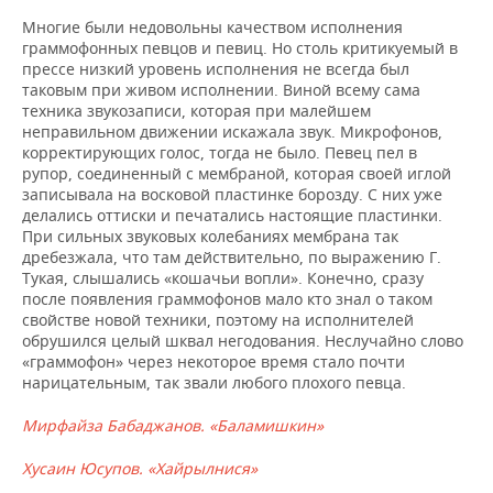
Многие были недовольны качеством исполнения
граммофонных певцов и певиц. Но столь критикуемый в
прессе низкий уровень исполнения не всегда был
таковым при живом исполнении. Виной всему сама
техника звукозаписи, которая при малейшем
неправильном движении искажала звук. Микрофонов,
корректирующих голос, тогда не было. Певец пел в
рупор, соединенный с мембраной, которая своей иглой
записывала на восковой пластинке борозду. С них уже
делались оттиски и печатались настоящие пластинки.
При сильных звуковых колебаниях мембрана так
дребезжала, что там действительно, по выражению Г.
Тукая, слышались «кошачьи вопли». Конечно, сразу
после появления граммофонов мало кто знал о таком
свойстве новой техники, поэтому на исполнителей
обрушился целый шквал негодования. Неслучайно слово
«граммофон» через некоторое время стало почти
нарицательным, так звали любого плохого певца.
Мирфайза Бабаджанов. «Баламишкин»
Хусаин Юсупов. «Хайрылнися»