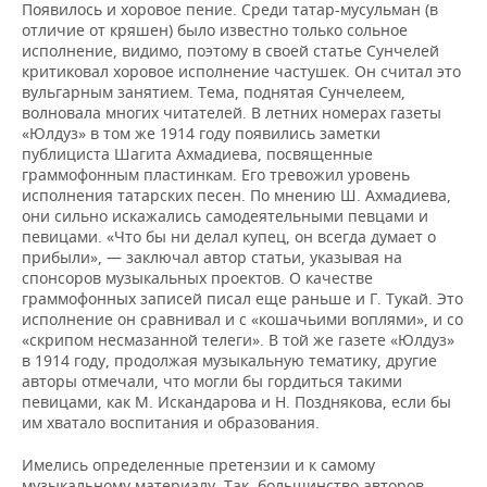
Появилось и хоровое пение. Среди татар-мусульман (в
отличие от кряшен) было известно только сольное
исполнение, видимо, поэтому в своей статье Сунчелей
критиковал хоровое исполнение частушек. Он считал это
вульгарным занятием. Тема, поднятая Сунчелеем,
волновала многих читателей. В летних номерах газеты
«Юлдуз» в том же 1914 году появились заметки
публициста Шагита Ахмадиева, посвященные
граммофонным пластинкам. Его тревожил уровень
исполнения татарских песен. По мнению Ш. Ахмадиева,
они сильно искажались самодеятельными певцами и
певицами. «Что бы ни делал купец, он всегда думает о
прибыли», — заключал автор статьи, указывая на
спонсоров музыкальных проектов. О качестве
граммофонных записей писал еще раньше и Г. Тукай. Это
исполнение он сравнивал и с «кошачьими воплями», и со
«скрипом несмазанной телеги». В той же газете «Юлдуз»
в 1914 году, продолжая музыкальную тематику, другие
авторы отмечали, что могли бы гордиться такими
певицами, как М. Искандарова и Н. Позднякова, если бы
им хватало воспитания и образования.
Имелись определенные претензии и к самому
музыкальному материалу. Так, большинство авторов