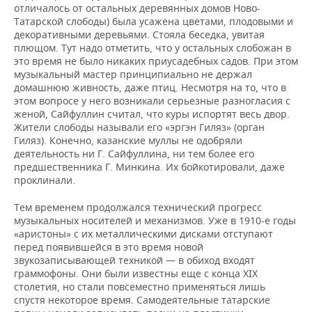
отличалось от остальных деревянных домов Ново-
Татарской слободы) была усажена цветами, плодовыми и
декоративными деревьями. Стояла беседка, увитая
плющом. Тут надо отметить, что у остальных слобожан в
это время не было никаких приусадебных садов. При этом
музыкальный мастер принципиально не держал
домашнюю живность, даже птиц. Несмотря на то, что в
этом вопросе у него возникали серьезные разногласия с
женой, Сайфуллин считал, что куры испортят весь двор.
Жители слободы называли его «эргэн Гиляз» (орган
Гиляз). Конечно, казанские муллы не одобряли
деятельность ни Г. Сайфуллина, ни тем более его
предшественника Г. Минкина. Их бойкотировали, даже
проклинали.
Тем временем продолжался технический прогресс
музыкальных носителей и механизмов. Уже в 1910-е годы
«аристоны» с их металлическими дисками отступают
перед появившейся в это время новой
звукозаписывающей техникой — в обиход входят
граммофоны. Они были известны еще с конца XIX
столетия, но стали повсеместно применяться лишь
спустя некоторое время. Самодеятельные татарские