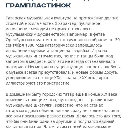
ВОДНЫЕ ВИДЫ СПОРТА
ОБРАЗОВАНИЕ
ГРАМПЛАСТИНОК
ХОККЕЙ С МЯЧОМ
ПРОИСШЕСТВИЯ
Татарская музыкальная культура на протяжении долгих
столетий носила частный характер, публичное
исполнение мелодий не приветствовалось
мусульманским духовенством. Например, в фетве
Оренбургского магометанского духовного собрания от 30
сентября 1886 года категорически запрещалось
исполнение музыки и танцев на свадьбах. Игра на
музыкальных инструментах, пение и танцы были под
запретом в медресе, хотя это не всегда останавливало
шакирдов. Несмотря на существующие запреты, любовь
к музыке всегда присутствовала, и новые формы досуга,
утвердившиеся в конце XIX — начале XX века, ярко
иллюстрируют это пристрастие.
В домашнем быту городских татар еще в конце XIX века
появились поющие часы, чуть позднее — различные
музыкальные шкатулки. Известно, что на стенах
татарского дома обычно висели сразу несколько часов и
все они показывали разное время. Делалось это для того,
что бы они били одни за другими и получался единый
музыкальный ряд. Даже таким способом мусульмане