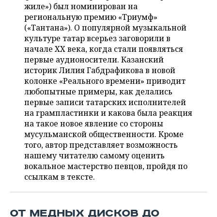
НЕФТЕХИМИЯ
жиле») был номинирован на
региональную премию «Триумф»
РОЗНИЧНАЯ ТОРГОВЛЯ
НОВОСТИ ТЕХНОЛОГИЙ
МЕРОПРИЯТИЯ
НЕФТЬ
(«Тантана»). О популярной музыкальной
культуре татар всерьез заговорили в
ТРАНСПОРТ
IT
НОВОСТИ МЕРОПРИЯТИЙ
СПОРТ
ОПК
начале XX века, когда стали появляться
первые аудионосители. Казанский
УСЛУГИ
МЕДИА
ВЫЕЗДНАЯ РЕДАКЦИЯ
НОВОСТИ СПОРТА
ОБЩЕСТВО
ЭНЕРГЕТИКА
историк Лилия Габдрафикова в новой
колонке «Реального времени» приводит
ТЕЛЕКОММУНИКАЦИИ
БИЗНЕС-БРАНЧИ
ФУТБОЛ
НОВОСТИ ОБЩЕСТВА
ФОТОГАЛЕРЕЯ
любопытные примеры, как делались
первые записи татарских исполнителей
ONLINE-КОНФЕРЕНЦИИ
ХОККЕЙ
ВЛАСТЬ
СЮЖЕТЫ
на грампластинки и какова была реакция
на такое новое явление со стороны
ОТКРЫТАЯ ЛЕКЦИЯ
БАСКЕТБОЛ
ИНФРАСТРУКТУРА
СПРАВОЧНИК
мусульманской общественности. Кроме
того, автор представляет возможность
ВОЛЕЙБОЛ
ИСТОРИЯ
СПИСОК ПЕРСОН
ПОЛНАЯ ВЕРСИЯ
нашему читателю самому оценить
вокальное мастерство певцов, пройдя по
КИБЕРСПОРТ
КУЛЬТУРА
СПИСОК КОМПАНИЙ
ссылкам в тексте.
ФИГУРНОЕ КАТАНИЕ
МЕДИЦИНА
ОТ МЕДНЫХ ДИСКОВ ДО