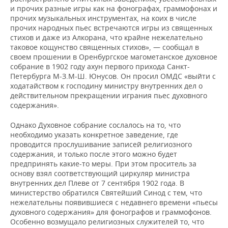
и прочих разные игры как на фонографах, граммофонах и
прочих музыкальных инструментах, на коих в числе
прочих народных пьес встречаются игры из священных
стихов и даже из Алкорана, что крайне нежелательно
таковое кощунство священных стихов», — сообщал в
своем прошении в Оренбургское магометанское духовное
собрание в 1902 году ахун первого прихода Санкт-
Петербурга М-З.М-Ш. Юнусов. Он просил ОМДС «выйти с
ходатайством к господину министру внутренних дел о
действительном прекращении играния пьес духовного
содержания».
Однако Духовное собрание сослалось на то, что
необходимо указать конкретное заведение, где
проводится прослушивание записей религиозного
содержания, и только после этого можно будет
предпринять какие-то меры. При этом проситель за
основу взял соответствующий циркуляр министра
внутренних дел Плеве от 7 сентября 1902 года. В
министерство обратился Святейший Синод с тем, что
нежелательны появившиеся с недавнего времени «пьесы
духовного содержания» для фонографов и граммофонов.
Особенно возмущало религиозных служителей то, что