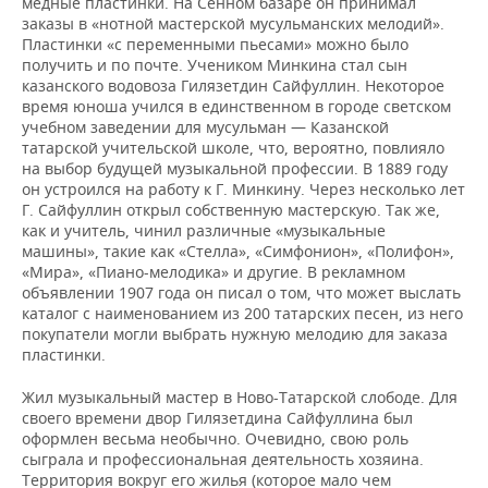
медные пластинки. На Сенном базаре он принимал
заказы в «нотной мастерской мусульманских мелодий».
Пластинки «с переменными пьесами» можно было
получить и по почте. Учеником Минкина стал сын
казанского водовоза Гилязетдин Сайфуллин. Некоторое
время юноша учился в единственном в городе светском
учебном заведении для мусульман — Казанской
татарской учительской школе, что, вероятно, повлияло
на выбор будущей музыкальной профессии. В 1889 году
он устроился на работу к Г. Минкину. Через несколько лет
Г. Сайфуллин открыл собственную мастерскую. Так же,
как и учитель, чинил различные «музыкальные
машины», такие как «Стелла», «Симфонион», «Полифон»,
«Мира», «Пиано-мелодика» и другие. В рекламном
объявлении 1907 года он писал о том, что может выслать
каталог с наименованием из 200 татарских песен, из него
покупатели могли выбрать нужную мелодию для заказа
пластинки.
Жил музыкальный мастер в Ново-Татарской слободе. Для
своего времени двор Гилязетдина Сайфуллина был
оформлен весьма необычно. Очевидно, свою роль
сыграла и профессиональная деятельность хозяина.
Территория вокруг его жилья (которое мало чем