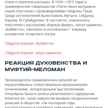
стихи и короткие рассказы. В 1910—1913 годах в
граммофонном товариществе «Пате» была выпущена
серия пластинок с произведениями Габдуллы Тукая.
Среди исполнителей были Камиль Мутыги, Габдулла
Кариев, М.Губайдуллин. В частности, сохранились
пластинки с рассказами «Буржуа фикре», «Ысул кадимче»,
«Байбетче», «Зилзилэ» в исполнении Г. Кариева,
основателя татарского театра.
Габдулла Кареев. «Байбетче»
Габдулла Кареев. «Ысул кадимче»
РЕАКЦИЯ ДУХОВЕНСТВА И
МУФТИЙ-МЕЛОМАН
Производители граммофонных записей не
ограничивались только вокально-музыкальными
сочинениями, литературными выступлениями,
популярны были и записи религиозного содержания.
Конечно же, такое новшество вызвало неоднозначную
реакцию в обществе. «За последние годы
распространено в питейных заведениях, увеселительных