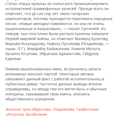
статье «Наша музыка» он попытался проанализировать
исполнителей граммофонных записей. Прежде всего он
отмечает, что до сих пор нет своих татарских
композиторов, поэтому приходится перепевать народные
песни. «Новые мелодии появляются, но они не очень
национальные и некрасивые», — пишет Сунчелей. Из
певцов, чьи пластинки были распространены накануне
Первой мировой войны, он отмечает Махмузу Булатову,
Марьям Искандарову, Нафису Пуснякову (Позднякову, —
прим. Л.Г
.), Мирфайзу Бабажанова, Камиля Мутыги,
Хусаина Юсупова, Ибрагима Адамантова, Габдуллу
Кариева.
Помимо вышеназванных имен, встречались записи
анонимных женских партий. Некоторые авторы
связывают данный факт с работой исполнительниц в
публичных домах. Частично данные выводы вполне
справедливы, но между тем это могли быть и обычные
женщины, скрывавшие свои имена, опасаясь
общественного осуждения.
Женское трио (Муратова, Позднякова, Гамбитская).
«Аппагым, былбылым»