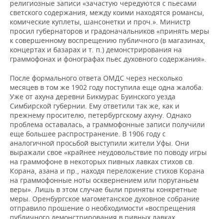
религиозные записи «зачастую чередуются с пьесами
светского содержания, между коими находятся романсы,
комические куплеты, шансонетки и проч.». Министр
просил губернаторов и градоначальников «принять меры
к совершенному воспрещению публичного (в магазинах,
концертах и базарах и т. п.) демонстрирования на
граммофонах и фонографах пьес духовного содержания».
После формального ответа ОМДС через несколько
месяцев в том же 1902 году поступила еще одна жалоба.
Уже от ахуна деревни Бикмурас Буинского уезда
Симбирской губернии. Ему ответили так же, как и
прежнему просителю, петербургскому ахуну. Однако
проблема оставалась, а граммофонные записи получили
еще большее распространение. В 1906 году с
аналогичной просьбой выступили жители Уфы. Они
выражали свое «крайнее неудовольствие по поводу игры
на граммофоне в некоторых пивных лавках стихов св.
Корана, азана и пр., находя переложение стихов Корана
на граммофонные ноты осквернением или поруганьем
веры». Лишь в этом случае были приняты конкретные
меры. Оренбургское магометанское духовное собрание
отправило прошение о необходимости «воспрещения
публичного демонстрирования в пивных лавках,