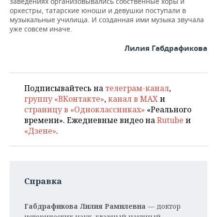
заведениях организовывались собственные хоры и
оркестры, татарские юноши и девушки поступали в
музыкальные училища. И созданная ими музыка звучала
уже совсем иначе.
Лилия Габдрафикова
Подписывайтесь на
телеграм-канал
,
группу «ВКонтакте»
,
канал в MAX
и
страницу в «Одноклассниках»
«Реального
времени». Ежедневные видео на
Rutube
и
«Дзене»
.
Справка
Габдрафикова Лилия Рамилевна
— доктор
исторических наук, главный научный