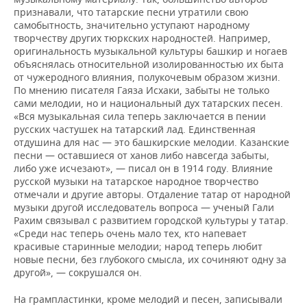
признавали, что татарские песни утратили свою
самобытность, значительно уступают народному
творчеству других тюркских народностей. Например,
оригинальность музыкальной культуры башкир и ногаев
объяснялась относительной изолированностью их быта
от чужеродного влияния, полукочевым образом жизни.
По мнению писателя Гаяза Исхаки, забыты не только
сами мелодии, но и национальный дух татарских песен.
«Вся музыкальная сила теперь заключается в пении
русских частушек на татарский лад. Единственная
отдушина для нас — это башкирские мелодии. Казанские
песни — оставшиеся от ханов либо навсегда забыты,
либо уже исчезают», — писал он в 1914 году. Влияние
русской музыки на татарское народное творчество
отмечали и другие авторы. Отдаление татар от народной
музыки другой исследователь вопроса — ученый Гали
Рахим связывал с развитием городской культуры у татар.
«Среди нас теперь очень мало тех, кто напевает
красивые старинные мелодии; народ теперь любит
новые песни, без глубокого смысла, их сочиняют одну за
другой», — сокрушался он.
На грампластинки, кроме мелодий и песен, записывали