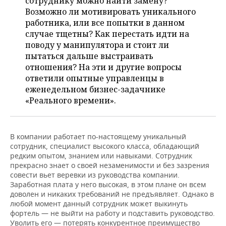
сотруднику можно найти замену?
НЕФТЕХИМИЯ
Возможно ли мотивировать уникального
РОЗНИЧНАЯ ТОРГОВЛЯ
НОВОСТИ ТЕХНОЛОГИЙ
МЕРОПРИЯТИЯ
работника, или все попытки в данном
НЕФТЬ
случае тщетны? Как перестать идти на
ТРАНСПОРТ
IT
НОВОСТИ МЕРОПРИЯТИЙ
СПОРТ
поводу у манипулятора и стоит ли
ОПК
пытаться дальше выстраивать
УСЛУГИ
МЕДИА
ВЫЕЗДНАЯ РЕДАКЦИЯ
НОВОСТИ СПОРТА
ОБЩЕСТВО
отношения? На эти и другие вопросы
ЭНЕРГЕТИКА
ответили опытные управленцы в
ТЕЛЕКОММУНИКАЦИИ
БИЗНЕС-БРАНЧИ
ФУТБОЛ
НОВОСТИ ОБЩЕСТВА
ФОТОГАЛЕРЕЯ
еженедельном бизнес-задачнике
«Реального времени».
ONLINE-КОНФЕРЕНЦИИ
ХОККЕЙ
ВЛАСТЬ
СЮЖЕТЫ
ОТКРЫТАЯ ЛЕКЦИЯ
БАСКЕТБОЛ
ИНФРАСТРУКТУРА
СПРАВОЧНИК
В компании работает по-настоящему уникальный
сотрудник, специалист высокого класса, обладающий
редким опытом, знанием или навыками. Сотрудник
ВОЛЕЙБОЛ
ИСТОРИЯ
СПИСОК ПЕРСОН
ПОЛНАЯ ВЕРСИЯ
прекрасно знает о своей незаменимости и без зазрения
совести вьет веревки из руководства компании.
КИБЕРСПОРТ
КУЛЬТУРА
СПИСОК КОМПАНИЙ
Заработная плата у него высокая, в этом плане он всем
доволен и никаких требований не предъявляет. Однако в
любой момент данный сотрудник может выкинуть
ФИГУРНОЕ КАТАНИЕ
МЕДИЦИНА
фортель — не выйти на работу и подставить руководство.
Уволить его — потерять конкурентное преимущество