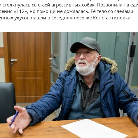
а столкнулась со стаей агрессивных собак. Позвонила на е
сения «112», но помощи не дождалась. Ее тело со следами
нных укусов нашли в соседнем поселке Константиновка.