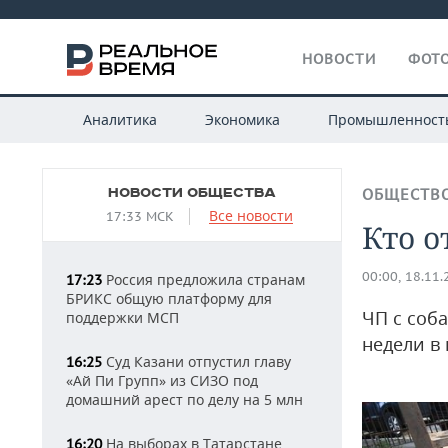
НОВОСТИ
ФОТО
Аналитика
Экономика
Промышленност
НОВОСТИ ОБЩЕСТВА
ОБЩЕСТВ
Все новости
17:33 МСК
Кто о
00:00, 18.11
Россия предложила странам
17:23
БРИКС общую платформу для
ЧП с соб
поддержки МСП
недели в
Суд Казани отпустил главу
16:25
«Ай Пи Групп» из СИЗО под
домашний арест по делу на 5 млн
На выборах в Татарстане
16:20