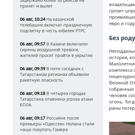
задержано более 50 рейсов на
владельцам
прилет и вылет
грозит штр
проявивший
На казанской
06 авг, 10:24
евро и год
телебашне включат праздничную
подсветку в честь юбилея РТРС
Без роду
В Казани включили
06 авг, 09:57
сирены воздушной тревоги,
Неподдельн
жителей просят пройти в укрытия
история, к
Малолетние
В пяти соседних с
06 авг, 09:39
комплекса 
Татарстаном регионах объявили
нецензурно
ракетную опасность
Великой От
собранные 
В четырех городах
06 авг, 09:18
человек со
Татарстана отменена угроза атаки
огонь. Тог
БПЛА
раны потер
Россияне после
06 авг, 09:17
премьеры «Одиссеи» Нолана стали
чаще покупать Гомера