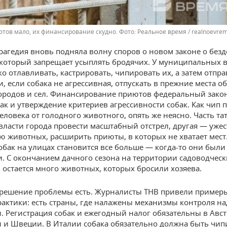
тов мало, их финансирование скудно.
Реальное время / realnoevrem
рагедия вновь подняла волну споров о новом законе о без
который запрещает усыплять бродячих. У муниципальных в
о отлавливать, кастрировать, чипировать их, а затем отпра
, если собака не агрессивная, отпускать в прежние места 
ородов и сел. Финансирование приютов федеральный зако
как и утверждение критериев агрессивности собак. Как чип 
еловека от голодного животного, опять же неясно. Часть та
власти города провести масштабный отстрел, другая — уже
ю животных, расширить приюты, в которых не хватает мест.
обак на улицах становится все больше — когда-то они были
 С окончанием дачного сезона на территории садоводческ
 остается много животных, которых бросили хозяева.
решение проблемы есть. Журналисты ТНВ привели пример
актики: есть страны, где налажены механизмы контроля на
 Регистрация собак и ежегодный налог обязательны в Авст
и Швеции. В Италии собака обязательно должна быть чип