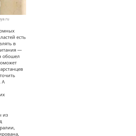
ya.ru
домных
ластей есть
влять в
обитания —
н обошел
поможет
тарстанцев
сточить
 А
их
ы из
д
ралии,
ирована,