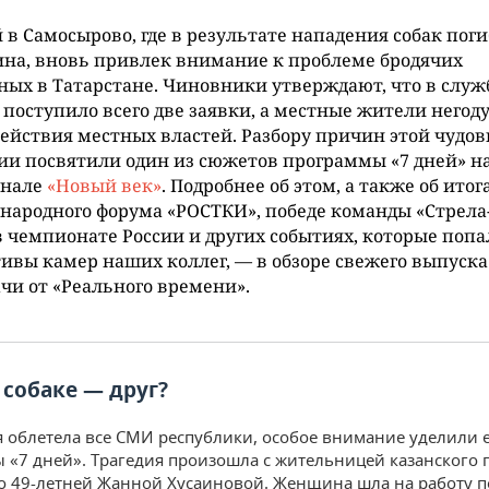
 в Самосырово, где в результате нападения собак пог
на, вновь привлек внимание к проблеме бродячих
ых в Татарстане. Чиновники утверждают, что в служ
 поступило всего две заявки, а местные жители негоду
действия местных властей. Разбору причин этой чудо
ии посвятили один из сюжетов программы «7 дней» н
анале
«Новый век»
. Подробнее об этом, а также об итог
ародного форума «РОСТКИ», победе команды «Стрела
в чемпионате России и других событиях, которые попа
ивы камер наших коллег, — в обзоре свежего выпуска
чи от «Реального времени».
 собаке — друг?
я облетела все СМИ республики, особое внимание уделили 
 «7 дней». Трагедия произошла с жительницей казанского 
 49-летней Жанной Хусаиновой. Женщина шла на работу п