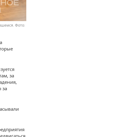
ившемся.
а
оторые
зуется
ам, за
падения,
 за
расывали
редприятия
едвигаться