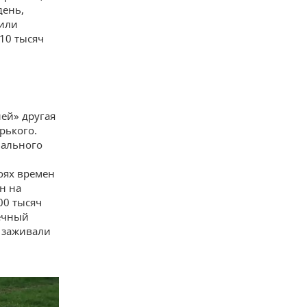
день,
 или
10 тысяч
ей» другая
рького.
иального
оях времен
н на
00 тысяч
Вечный
о заживали