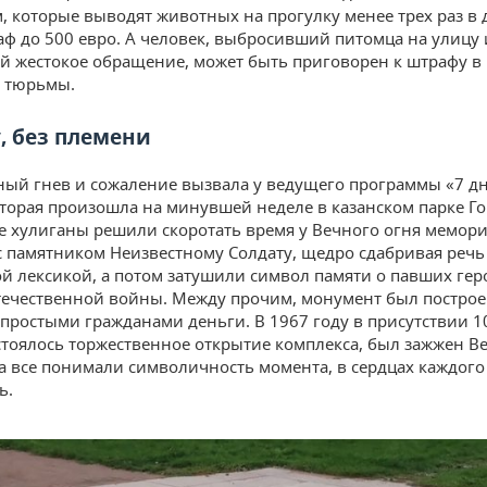
, которые выводят животных на прогулку менее трех раз в 
аф до 500 евро. А человек, выбросивший питомца на улицу
 жестокое обращение, может быть приговорен к штрафу в 
у тюрьмы.
, без племени
ый гнев и сожаление вызвала у ведущего программы «7 дн
оторая произошла на минувшей неделе в казанском парке Го
 хулиганы решили скоротать время у Вечного огня мемор
с памятником Неизвестному Солдату, щедро сдабривая речь
й лексикой, а потом затушили символ памяти о павших гер
ечественной войны. Между прочим, монумент был построе
простыми гражданами деньги. В 1967 году в присутствии 1
стоялось торжественное открытие комплекса, был зажжен 
да все понимали символичность момента, в сердцах каждог
ь.