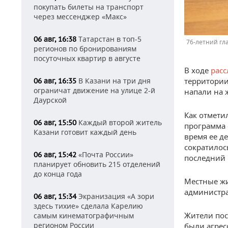
покупать билеты на транспорт
через мессенджер «Макс»
Татарстан в топ-5
06 авг, 16:38
76-летний гл
регионов по бронированиям
посуточных квартир в августе
В ходе
рас
территории
В Казани на три дня
06 авг, 16:35
ограничат движение на улице 2-й
напали на 
Даурской
Как отмети
Каждый второй житель
06 авг, 15:50
программа 
Казани готовит каждый день
время ее де
сократилос
«Почта России»
06 авг, 15:42
последний 
планирует обновить 215 отделений
до конца года
Местные жи
администра
Экранизация «А зори
06 авг, 15:34
здесь тихие» сделала Карелию
Жители пос
самым кинематографичным
регионом России
были агрес