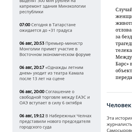
выделят 300 млн рублей на
капремонт здания Минэкологии
Случай
республики
женщи
животн
Сегодня в Татарстане
07:00
отлова
ожидается до +31 градуса
за без
трагед
Премьер-министр
06 авг, 20:53
Монголии примет участие в
телек
Восточном экономическом форуме
Междун
Барс» 
«Однажды летним
06 авг, 20:17
объект
днем» уходит из театра Камала
переда
после 13 лет на сцене
Соглашение о
06 авг, 20:00
свободной торговле между ЕАЭС и
ОАЭ вступает в силу 6 октября
Человек
В Набережных Челнах
06 авг, 19:12
Эта истори
представили нового председателя
журналисты
городского суда
Самосырово