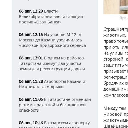
Власти
06 авг, 12:29
Великобритании ввели санкции
Прию
против «Озон Банка»
Страшная т
На участке М-12 от
животных, 
06 авг, 12:15
Москвы до Казани увеличилось
право тольк
число зон придорожного сервиса
приюты или
на улицы г
В одном из районов
06 авг, 12:01
стороной, 
Татарстана изымут два участка
защитить ч
земли для реконструкции дороги
призывает 
регистраци
Аэропорты Казани и
06 авг, 11:28
бродячих с
Нижнекамска открыли
домашними.
комплексов
В Татарстане отменили
06 авг, 11:05
режимы ракетной и беспилотной
Между тем 
опасности
мировой пр
животными.
В казанском аэропорту
06 авг, 10:46
Швейцарии 