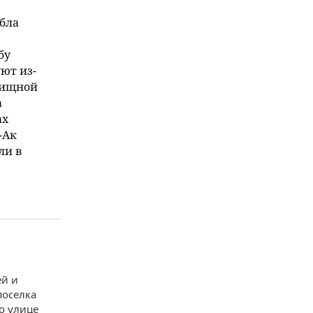
ибла
бу
ют из-
вищной
а
ах
-Ак
ли в
ей и
поселка
о улице