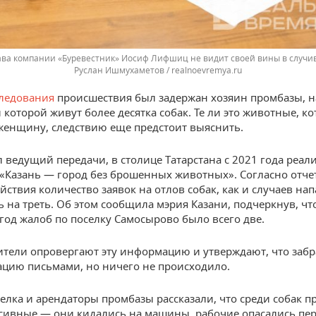
ава компании «Буревестник» Иосиф Лифшиц не видит своей вины в случ
Руслан Ишмухаметов / realnoevremya.ru
следования
происшествия был задержан хозяин промбазы, н
 которой живут более десятка собак. Те ли это животные, к
женщину, следствию еще предстоит выяснить.
л ведущий передачи, в столице Татарстана с 2021 года реали
«Казань — город без брошенных животных». Согласно отчет
йствия количество заявок на отлов собак, как и случаев на
ь на треть. Об этом сообщила мэрия Казани, подчеркнув, что
год жалоб по поселку Самосырово было всего две.
тели опровергают эту информацию и утверждают, что заб
цию письмами, но ничего не происходило.
елка и арендаторы промбазы рассказали, что среди собак п
сивные — они кидались на машины, рабочие опасались пер