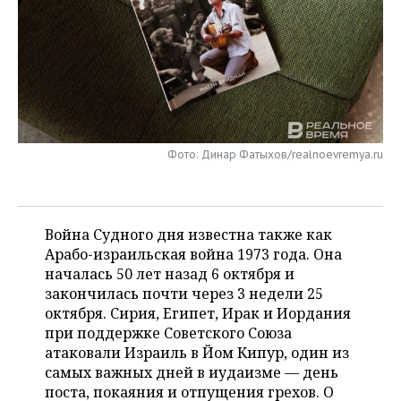
НЕФТЕХИМИЯ
РОЗНИЧНАЯ ТОРГОВЛЯ
НОВОСТИ ТЕХНОЛОГИЙ
МЕРОПРИЯТИЯ
НЕФТЬ
ТРАНСПОРТ
IT
НОВОСТИ МЕРОПРИЯТИЙ
СПОРТ
ОПК
УСЛУГИ
МЕДИА
ВЫЕЗДНАЯ РЕДАКЦИЯ
НОВОСТИ СПОРТА
ОБЩЕСТВО
ЭНЕРГЕТИКА
ТЕЛЕКОММУНИКАЦИИ
БИЗНЕС-БРАНЧИ
ФУТБОЛ
НОВОСТИ ОБЩЕСТВА
Фото: Динар Фатыхов/realnoevremya.ru
ФОТОГАЛЕРЕЯ
ONLINE-КОНФЕРЕНЦИИ
ХОККЕЙ
ВЛАСТЬ
СЮЖЕТЫ
Война Судного дня известна также как
ОТКРЫТАЯ ЛЕКЦИЯ
БАСКЕТБОЛ
ИНФРАСТРУКТУРА
СПРАВОЧНИК
Арабо-израильская война 1973 года. Она
началась 50 лет назад 6 октября и
ВОЛЕЙБОЛ
ИСТОРИЯ
СПИСОК ПЕРСОН
ПОЛНАЯ ВЕРСИЯ
закончилась почти через 3 недели 25
октября. Сирия, Египет, Ирак и Иордания
КИБЕРСПОРТ
КУЛЬТУРА
СПИСОК КОМПАНИЙ
при поддержке Советского Союза
атаковали Израиль в Йом Кипур, один из
ФИГУРНОЕ КАТАНИЕ
МЕДИЦИНА
самых важных дней в иудаизме — день
поста, покаяния и отпущения грехов. О