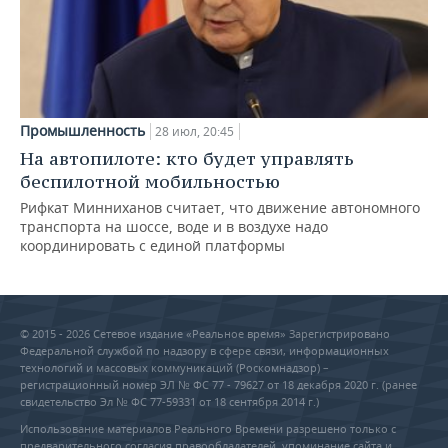
Промышленность
28 июл, 20:45
На автопилоте: кто будет управлять
беспилотной мобильностью
Рифкат Минниханов считает, что движение автономного
транспорта на шоссе, воде и в воздухе надо
координировать с единой платформы
© 2015 - 2026 Сетевое издание «Реальное время» Зарегистрировано
Федеральной службой по надзору в сфере связи, информационных
технологий и массовых коммуникаций (Роскомнадзор) –
регистрационный номер ЭЛ № ФС 77 - 79627 от 18 декабря 2020 г. (ранее
свидетельство Эл № ФС 77-59331 от 18 сентября 2014 г.)
Использование материалов Реального Времени разрешено только с
предварительного согласия правообладателей, упоминание сайта и