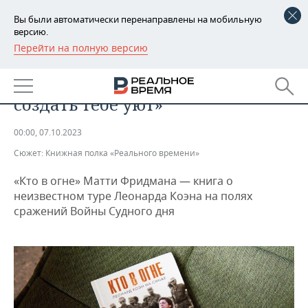
Вы были автоматически перенаправлены на мобильную
версию.
Перейти на полную версию
РЕГИОНЫ
ОБЩЕСТВО
«Идет война, но я постараюсь
БАШКОРТОСТАН
НОВОСТИ
создать тебе уют»
ТАТАРСТАН
АНАЛИТИКА
00:00, 07.10.2023
УДМУРТИЯ
НОВОСТИ АНАЛИТИКИ
ЭКОНОМИКА
Сюжет:
Книжная полка «Реального времени»
ДЕКЛАРАЦИИ О ДОХОДАХ
НОВОСТИ ЭКОНОМИКИ
ПРОМЫШЛЕННОСТЬ
«Кто в огне» Матти Фридмана — книга о
неизвестном туре Леонарда Коэна на полях
КОРОЛИ ГОСЗАКАЗА ПФО
ФИНАНСЫ
НОВОСТИ
НЕДВИЖИМОСТЬ
сражений Войны Судного дня
ПРОМЫШЛЕННОСТИ
ВУЗЫ ТАТАРСТАНА
БАНКИ
НОВОСТИ НЕДВИЖИМОСТИ
АВТО
АГРОПРОМ
КОМУ ПРИНАДЛЕЖАТ
БЮДЖЕТ
НОВОСТИ АВТО
БИЗНЕС
ТОРГОВЫЕ ЦЕНТРЫ
МАШИНОСТРОЕНИЕ
ТАТАРСТАНА
ИНВЕСТИЦИИ
НОВОСТИ БИЗНЕСА
ТЕХНОЛОГИИ