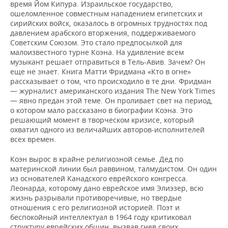
время Йом Кипура. Израильское государство,
ошеломленное совместным нападением египетских и
сирийских войск, оказалось в огромных трудностях под
давлением арабского вторжения, поддерживаемого
Советским Союзом. Это стало предпосылкой для
малоизвестного турне Коэна. На удивление всем
музыкант решает отправиться в Тель-Авив. Зачем? Он
еще не знает. Книга Матти Фридмана «Кто в огне»
рассказывает о том, что происходило в те дни. Фридман
— журналист американского издания The New York Times
— явно предан этой теме. Он проливает свет на период,
о котором мало рассказано в биографии Коэна. Это
решающий момент в творческом кризисе, который
охватил одного из величайших авторов-исполнителей
всех времен.
Коэн вырос в крайне религиозной семье. Дед по
материнской линии был раввином, талмудистом. Он один
из основателей Канадского еврейского конгресса.
Леонарда, которому дано еврейское имя Элиэзер, всю
жизнь разрывали противоречивые, но твердые
отношения с его религиозной историей. Поэт и
беспокойный интеллектуал в 1964 году критиковал
структуру еврейских общин, вызвав гнев своих