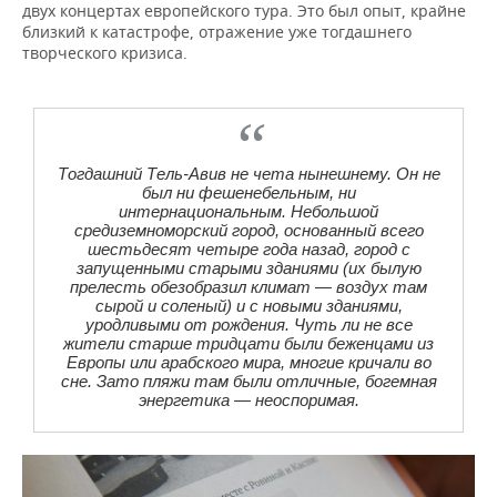
двух концертах европейского тура. Это был опыт, крайне
близкий к катастрофе, отражение уже тогдашнего
творческого кризиса.
Тогдашний Тель-Авив не чета нынешнему. Он не
был ни фешенебельным, ни
интернациональным. Небольшой
средиземноморский город, основанный всего
шестьдесят четыре года назад, город с
запущенными старыми зданиями (их былую
прелесть обезобразил климат — воздух там
сырой и соленый) и с новыми зданиями,
уродливыми от рождения. Чуть ли не все
жители старше тридцати были беженцами из
Европы или арабского мира, многие кричали во
сне. Зато пляжи там были отличные, богемная
энергетика — неоспоримая.