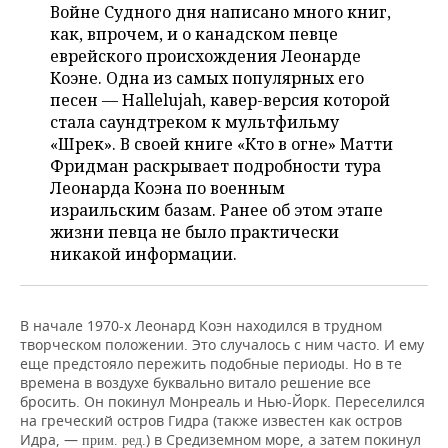
ВОДНЫЕ ВИДЫ СПОРТА
ОБРАЗОВАНИЕ
Войне Судного дня написано много книг,
как, впрочем, и о канадском певце
ХОККЕЙ С МЯЧОМ
ПРОИСШЕСТВИЯ
еврейского происхождения Леонарде
Коэне. Одна из самых популярных его
песен — Hallelujah, кавер-версия которой
стала саундтреком к мультфильму
«Шрек». В своей книге «Кто в огне» Матти
Фридман раскрывает подробности тура
Леонарда Коэна по военным
израильским базам. Ранее об этом этапе
жизни певца не было практически
никакой информации.
В начале 1970-х Леонард Коэн находился в трудном
творческом положении. Это случалось с ним часто. И ему
еще предстояло пережить подобные периоды. Но в те
времена в воздухе буквально витало решение все
бросить. Он покинул Монреаль и Нью-Йорк. Переселился
на греческий остров Гидра (также известен как остров
Идра, —
) в Средиземном море, а затем покинул
прим. ред.