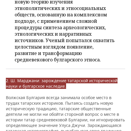
ВОДНЫЕ ВИДЫ СПОРТА
ОБРАЗОВАНИЕ
новую теорию изучения
этнополитических и этносоциальных
ХОККЕЙ С МЯЧОМ
ПРОИСШЕСТВИЯ
обществ, основанную на комплексном
подходе, с применением сложной
процедуры синтеза археологических,
этнологических и нарративных
источников. Ученый попытался охватить
целостным взглядом появление,
развитие и трансформацию
средневекового булгарского этноса.
2. Ш. Марджани: зарождение татарской исторической
науки и булгарское наследие.
Волжская Булгария всегда занимала особое место в
трудах татарских историков. Пытаясь создать новую
историческую традицию, татарские общественные
деятели не могли ни обойти стороной вопрос о месте в
истории татар средневековой Булгарии, ни игнорировать
определяющее значение Улуса Джучи. Зарождающаяся
татарская историография, вырабатывая свою традицию,