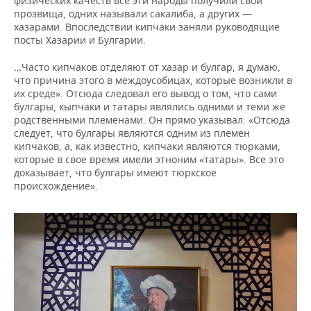
физических качеств все эти народы получили свои
прозвища, одних называли сакалиба, а других —
хазарами. Впоследствии кипчаки заняли руководящие
посты Хазарии и Булгарии.
…Часто кипчаков отделяют от хазар и булгар, я думаю,
что причина этого в междоусобицах, которые возникли в
их среде». Отсюда следовал его вывод о том, что сами
булгары, кыпчаки и татары являлись одними и теми же
родственными племенами. Он прямо указывал: «Отсюда
следует, что булгары являются одним из племен
кипчаков, а, как известно, кипчаки являются тюрками,
которые в свое время имели этноним «татары». Все это
доказывает, что булгары имеют тюркское
происхождение».