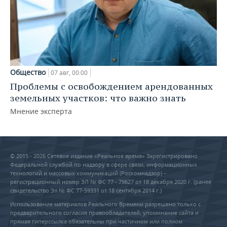
Общество
07 авг, 00:00
Проблемы с освобождением арендованных
земельных участков: что важно знать
Мнение эксперта
© 2015 - 2026 Сетевое издание «Реальное время» Зарегистрировано
Федеральной службой по надзору в сфере связи, информационных
технологий и массовых коммуникаций (Роскомнадзор) –
регистрационный номер ЭЛ № ФС 77 - 79627 от 18 декабря 2020 г. (ранее
свидетельство Эл № ФС 77-59331 от 18 сентября 2014 г.)
Использование материалов Реального Времени разрешено только с
предварительного согласия правообладателей, упоминание сайта и
прямая гиперссылка обязательны при частичном или полном