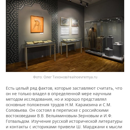
Фото: Олег Тихонов/realnoevremya.ru
Есть целый ряд фактов, которые заставляют считать, что
он не только владел в определенной мере научным
методом исследования, но и хорошо представлял
основные положения трудов Н.М. Карамзина и С.М.
Соловьева. Он состоял в переписке с российскими
востоковедами В.В. Вельяминовым-Зерновым и И.Ф.
Готвальдом. Изучение русской исторической литературы
и контакты с историками привели Ш. Марджани к мысли