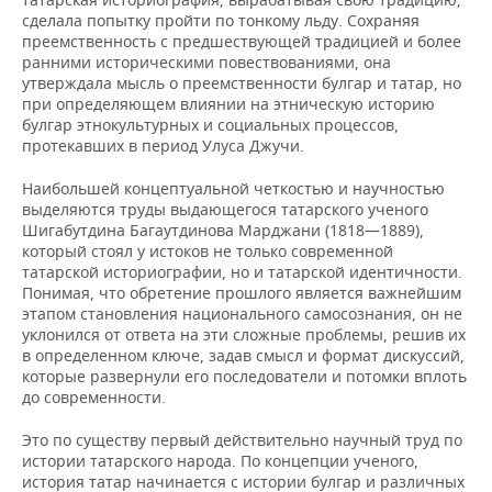
сделала попытку пройти по тонкому льду. Сохраняя
преемственность с предшествующей традицией и более
ранними историческими повествованиями, она
утверждала мысль о преемственности булгар и татар, но
при определяющем влиянии на этническую историю
булгар этнокультурных и социальных процессов,
протекавших в период Улуса Джучи.
Наибольшей концептуальной четкостью и научностью
выделяются труды выдающегося татарского ученого
Шигабутдина Багаутдинова Марджани (1818—1889),
который стоял у истоков не только современной
татарской историографии, но и татарской идентичности.
Понимая, что обретение прошлого является важнейшим
этапом становления национального самосознания, он не
уклонился от ответа на эти сложные проблемы, решив их
в определенном ключе, задав смысл и формат дискуссий,
которые развернули его последователи и потомки вплоть
до современности.
Это по существу первый действительно научный труд по
истории татарского народа. По концепции ученого,
история татар начинается с истории булгар и различных