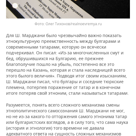
Фото: Олег Тихонов/realnoevremya.ru
Для Ш. Марджани было чрезвычайно важно показать
этнокультурную преемственность между булгарами и
современными татарами, которую он всячески
подчеркивал. Он писал: «Из-за многочисленных смут и
бед, обрушившихся на Булгарию, ее прежнее
благополучие пошло на убыль, постепенно все это
перешло на Казань, которая и стала наследницей всего
этого былого величия». Подводя итог своим изысканиям,
Ш. Марджани писал, что булгары и соседние тюркские
племена, потерпев поражение от татар и в конечном
итоге потеряв свой этноним, стали называться татарами.
Разумеется, понять всего сложного механизма смены
этнополитического самосознания Ш. Марджани не мог,
но не из-за какого-то отторжения самого этнонима татар
или булгаристских взглядов, а в силу того, что сама наука
(история и этнология) того времени не давала
адекватного ответа на сущность сложных механизмов