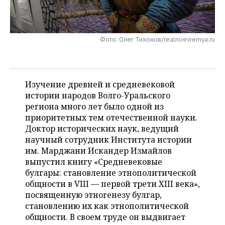
НЕФТЕХИМИЯ
РОЗНИЧНАЯ ТОРГОВЛЯ
НОВОСТИ ТЕХНОЛОГИЙ
МЕРОПРИЯТИЯ
НЕФТЬ
Фото: Олег Тихонов/realnoevremya.ru
ТРАНСПОРТ
IT
НОВОСТИ МЕРОПРИЯТИЙ
СПОРТ
ОПК
УСЛУГИ
МЕДИА
ВЫЕЗДНАЯ РЕДАКЦИЯ
НОВОСТИ СПОРТА
ОБЩЕСТВО
ЭНЕРГЕТИКА
Изучение древней и средневековой
ТЕЛЕКОММУНИКАЦИИ
БИЗНЕС-БРАНЧИ
ФУТБОЛ
НОВОСТИ ОБЩЕСТВА
ФОТОГАЛЕРЕЯ
истории народов Волго-Уральского
региона много лет было одной из
ONLINE-КОНФЕРЕНЦИИ
ХОККЕЙ
ВЛАСТЬ
СЮЖЕТЫ
приоритетных тем отечественной науки.
Доктор исторических наук, ведущий
ОТКРЫТАЯ ЛЕКЦИЯ
БАСКЕТБОЛ
ИНФРАСТРУКТУРА
СПРАВОЧНИК
научный сотрудник Института истории
им. Марджани Искандер Измайлов
ВОЛЕЙБОЛ
ИСТОРИЯ
СПИСОК ПЕРСОН
ПОЛНАЯ ВЕРСИЯ
выпустил книгу «Средневековые
булгары: становление этнополитической
КИБЕРСПОРТ
КУЛЬТУРА
СПИСОК КОМПАНИЙ
общности в VIII — первой трети XIII века»,
посвященную этногенезу булгар,
ФИГУРНОЕ КАТАНИЕ
МЕДИЦИНА
становлению их как этнополитической
общности. В своем труде он выдвигает