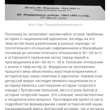
Фото: Олег Тихонов/realnoevremya.ru
Поскольку он затрагивал чрезвычайно острые проблемы
истории и национальной идеологии, взгляды на его
творчество были различными в разные периоды: от
почтительного отношения современников и ближайших
потомков до нигилистического отношения в 30—50-хх гг.
и осторожного признания заслуг перед наукой и
просвещением в 60—80-ее гг. XX в. Коллизии отношения
к жизни и творчеству Ш. Марджани на протяжении
прошлого века объяснялись властным вторжением в
историческую науку политики и идеологии. Нервом этих
дискуссий вокруг наследия великого националиста и
историка являлось соотношение истории татарского
народа с булгарским прошлым, место и роль булгар в
истории татарской нации. Это сложные, многоаспектные
и неоднозначные вопросы. Противоречия кроются как в
подробностях формирования самой исторической науки,
раскрывающей факты булгарской истории, так и зигзагах