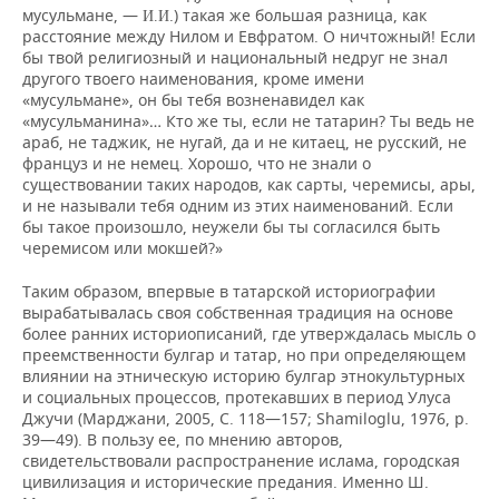
мусульмане, —
.) такая же большая разница, как
И.И
расстояние между Нилом и Евфратом. О ничтожный! Если
бы твой религиозный и национальный недруг не знал
другого твоего наименования, кроме имени
«мусульмане», он бы тебя возненавидел как
«мусульманина»… Кто же ты, если не татарин? Ты ведь не
араб, не таджик, не нугай, да и не китаец, не русский, не
француз и не немец. Хорошо, что не знали о
существовании таких народов, как сарты, черемисы, ары,
и не называли тебя одним из этих наименований. Если
бы такое произошло, неужели бы ты согласился быть
черемисом или мокшей?»
Таким образом, впервые в татарской историографии
вырабатывалась своя собственная традиция на основе
более ранних историописаний, где утверждалась мысль о
преемственности булгар и татар, но при определяющем
влиянии на этническую историю булгар этнокультурных
и социальных процессов, протекавших в период Улуса
Джучи (Марджани, 2005, С. 118—157; Shamiloglu, 1976, р.
39—49). В пользу ее, по мнению авторов,
свидетельствовали распространение ислама, городская
цивилизация и исторические предания. Именно Ш.