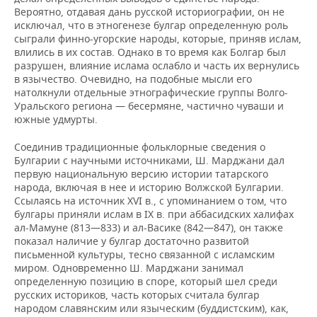
Вероятно, отдавая дань русской историографии, он не
исключал, что в этногенезе булгар определенную роль
сыграли финно-угорские народы, которые, приняв ислам,
влились в их состав. Однако в то время как Болгар был
разрушен, влияние ислама ослабло и часть их вернулись
в язычество. Очевидно, на подобные мысли его
натолкнули отдельные этнографические группы Волго-
Уральского региона — бесермяне, частично чуваши и
южные удмурты.
Соединив традиционные фольклорные сведения о
Булгарии с научными источниками, Ш. Марджани дал
первую национальную версию истории татарского
народа, включая в нее и историю Волжской Булгарии.
Ссылаясь на источник XVI в., с упоминанием о том, что
булгары приняли ислам в IX в. при аббасидских халифах
ал-Мамуне (813—833) и ал-Васике (842—847), он также
показал наличие у булгар достаточно развитой
письменной культуры, тесно связанной с исламским
миром. Одновременно Ш. Марджани занимал
определенную позицию в споре, который шел среди
русских историков, часть которых считала булгар
народом славянским или языческим (буддистским), как,