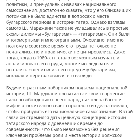
политики, и причудливых извивах национального
самосознания. Достаточно сказать, что у его ближайших
потомков не было единства в вопросах о месте
булгарского периода в истории татар. Однако взгляды
самого Ш. Марджани также не укладывались в простые
схемы дилеммы «булгаризма» — «татаризма». Они были
многомерными и многогранными. Очевидно, именно
поэтому в советское время его труды не только не
печатались, но и практически не цитировались. Даже
тогда, когда в 1980-х гг. стало возможным изучать и
анализировать его труды, многие исследователи
пытались «слепить» из него предтечу булгаризма,
искажая и перетолковывая его взгляды.
Будучи страстным поборником подъема национальной
истории, Ш. Марджани посвятил все свои творческие
силы освобождению своего народа из плена басен и
мифов относительно своего прошлого и сделал немало,
чтобы пробудить его национальное самосознание. В этой
связи он стремился дать цельную концепцию истории
татарского народа с древнейших времен до
современности, что было невозможно без решения
ключевой проблемы роли и места истории Волжской