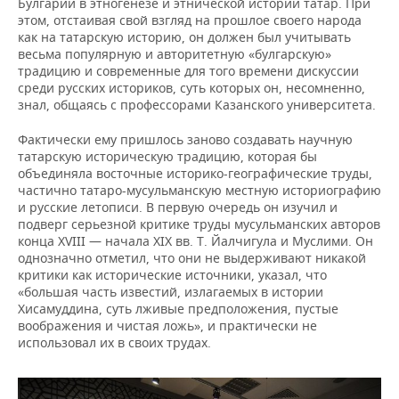
Булгарии в этногенезе и этнической истории татар. При
этом, отстаивая свой взгляд на прошлое своего народа
как на татарскую историю, он должен был учитывать
весьма популярную и авторитетную «булгарскую»
традицию и современные для того времени дискуссии
среди русских историков, суть которых он, несомненно,
знал, общаясь с профессорами Казанского университета.
Фактически ему пришлось заново создавать научную
татарскую историческую традицию, которая бы
объединяла восточные историко-географические труды,
частично татаро-мусульманскую местную историографию
и русские летописи. В первую очередь он изучил и
подверг серьезной критике труды мусульманских авторов
конца XVIII — начала XIX вв. Т. Йалчигула и Муслими. Он
однозначно отметил, что они не выдерживают никакой
критики как исторические источники, указал, что
«большая часть известий, излагаемых в истории
Хисамуддина, суть лживые предположения, пустые
воображения и чистая ложь», и практически не
использовал их в своих трудах.