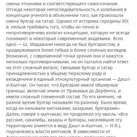
смены этнонима и соответствующего самосознания.
Отсюда некоторая непоследовательность и колебания в
концепции ученого в объяснении того, как произошла
смена булгар на татар. Однако от историка середины XIX
в. нельзя требовать того, чтобы он точно и
непротиворечиво излагал концепцию, которую не всегда
понимают и некоторые современные академики. Ясно
одно — Ш. Марджани никогда не был булгаристом, а
придерживался более гибких и более сложных взглядов.
Возможно, с современной точки зрения они и кажутся
несколько противоречивыми, но он пытался найти ответ
на этот сложный вопрос, связывая булгар и татар
принадлежностью к общему тюркскому роду и
вхождением в единый этнокультурный организм — Дашт-
и-Кыпчак. Он писал, что Булгария имела обширные
границы, включая земли от Прикамья до Дербента, и
имела сложный племенной состав. По его мнению, «в
разное время булгар называли по-разному. Было время,
когда их называли кипчаками, хазарами, булгарами».
Далее, говоря о кыпчаках, он продолжил эту мысль: «Все
русские, сакалибы, хазары и булгары, населявшие эту
территорию (имеется в виду Дашт-и-Кыпчак, —
.),
И.И
подчинялись власти кипчаков. В зависимости от