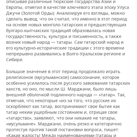
описывая различные тюркские государства Азии и
Европы, отметил в качестве ключевого этапа эпоху Улуса
Джучи (Золотой Орды). Анализируя его взгляды, можно
сделать вывод, что он считал, что именно в этот период
на основе новых монголо-татарских и предшествующих
булгаро-кыпчакских традиций образовалась новая
государственность, культура и письменность, а также
возник новый народ — татары. Сам татарский народ и
его культурно-исторические традиции с этого времени
непрерывно развивались в Волго-Уральском регионе и
Сибири.
Большое значение в этот период продолжало играть
религиозное (мусульманское) самосознание, которое
особенно усилилось после русского завоевания татарских
ханств, но оно, по мысли Ш. Марджани, было лишь
внешней оболочкой подлинного народа — «татар». Так,
отмечая, что некоторые «из-за того, что русские их
оскорбляют как татар, воспринимают свое бытие как
татар неким ущербным состоянием и, отрицая свое
«татарство», заявляют, что они никакие не татары,
«мусульмане». Марджани, очень резко и категорично
протестуя против такой постановки вопроса, пишет:
«Какая жалость! Между наименованиями (татары и