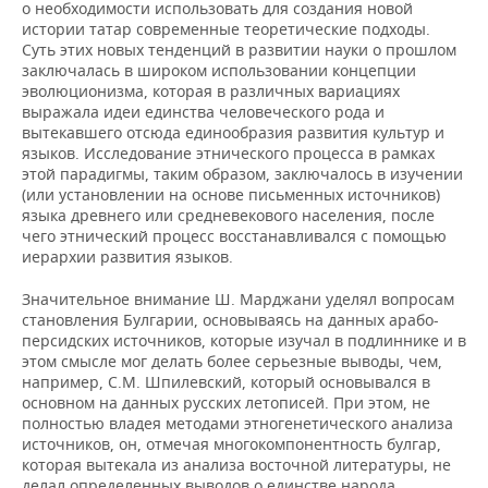
о необходимости использовать для создания новой
истории татар современные теоретические подходы.
Суть этих новых тенденций в развитии науки о прошлом
заключалась в широком использовании концепции
эволюционизма, которая в различных вариациях
выражала идеи единства человеческого рода и
вытекавшего отсюда единообразия развития культур и
языков. Исследование этнического процесса в рамках
этой парадигмы, таким образом, заключалось в изучении
(или установлении на основе письменных источников)
языка древнего или средневекового населения, после
чего этнический процесс восстанавливался с помощью
иерархии развития языков.
Значительное внимание Ш. Марджани уделял вопросам
становления Булгарии, основываясь на данных арабо-
персидских источников, которые изучал в подлиннике и в
этом смысле мог делать более серьезные выводы, чем,
например, С.М. Шпилевский, который основывался в
основном на данных русских летописей. При этом, не
полностью владея методами этногенетического анализа
источников, он, отмечая многокомпонентность булгар,
которая вытекала из анализа восточной литературы, не
делал определенных выводов о единстве народа.