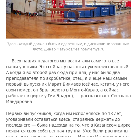
Здесь каждый должен быть и одаренным, и дисциплинированным.
Фото: Динар Фатыхов/realnoevremya.ru
— Всех наших педагогов мы воспитали сами: это все
наши ученики. Это сейчас у нас штат укомплектованный.
А когда я во второй раз сюда пришла, у нас было два
преподавателя по акробатике, отец, я и еще наш самый
первый выпускник Марат Бикмаев (сейчас, кстати, у него
свой номер, он брал золото в Монте-Карло, а сейчас
работает в цирке у Гии Эрадзе), — рассказывает Светлана
Ильдаровна.
Первых выпускников, когда им исполнялось по 18 лет,
уговаривали оставаться здесь, старались держать до
последнего — была надежда на то, что в Казанском цирке
появится своя собственная труппа. Уже были расписаны
все планы, сделаны все сметы — Ильдар Игумнов мечтал