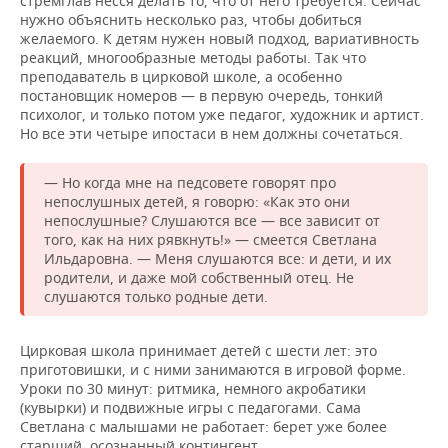
стремглав несся делать то, что от него требуется. Сейчас
нужно объяснить несколько раз, чтобы добиться
желаемого. К детям нужен новый подход, вариативность
реакций, многообразные методы работы. Так что
преподаватель в цирковой школе, а особенно
постановщик номеров — в первую очередь, тонкий
психолог, и только потом уже педагог, художник и артист.
Но все эти четыре ипостаси в нем должны сочетаться.
— Но когда мне на педсовете говорят про
непослушных детей, я говорю: «Как это они
непослушные? Слушаются все — все зависит от
того, как на них рявкнуть!» — смеется Светлана
Ильдаровна. — Меня слушаются все: и дети, и их
родители, и даже мой собственный отец. Не
слушаются только родные дети.
Цирковая школа принимает детей с шести лет: это
приготовишки, и с ними занимаются в игровой форме.
Уроки по 30 минут: ритмика, немного акробатики
(кувырки) и подвижные игры с педагогами. Сама
Светлана с малышами не работает: берет уже более
старший, осознанный контингент.