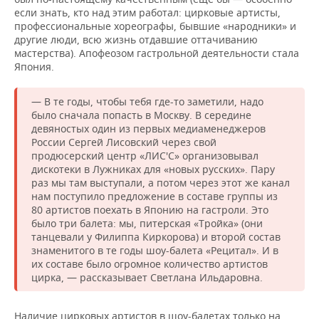
если знать, кто над этим работал: цирковые артисты,
профессиональные хореографы, бывшие «народники» и
другие люди, всю жизнь отдавшие оттачиванию
мастерства). Апофеозом гастрольной деятельности стала
Япония.
— В те годы, чтобы тебя где-то заметили, надо
было сначала попасть в Москву. В середине
девяностых один из первых медиаменеджеров
России Сергей Лисовский через свой
продюсерский центр «ЛИС'С» организовывал
дискотеки в Лужниках для «новых русских». Пару
раз мы там выступали, а потом через этот же канал
нам поступило предложение в составе группы из
80 артистов поехать в Японию на гастроли. Это
было три балета: мы, питерская «Тройка» (они
танцевали у Филиппа Киркорова) и второй состав
знаменитого в те годы шоу-балета «Рецитал». И в
их составе было огромное количество артистов
цирка, — рассказывает Светлана Ильдаровна.
Наличие цирковых артистов в шоу-балетах только на