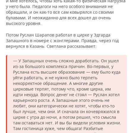
и мне хотелось, чтобы хоть какая-то физическая нагрузка
у него была. Педагоги на него особого внимания не
обращали, и он как-то все сам ковырялся со своими
булавами. И неожиданно для всех дошел до очень
высокого уровня.
Потом Руслан Шарапов работал в цирке у Эдгарда
Запашного в номере с жонглерами. Правда, через год
вернулся в Казань. Светлана рассказывает:
— У Запашных очень сложно доработать. Он ушел
из-за большого комплекса причин. Во-первых, у
Руслана есть высшее образование — ему было куда
уйти работать, и не нужно было терпеть
некорректное обращение. А многие другие
цирковые терпят, потому что, кроме цирка, им
идти некуда. Вопрос денег не стоял — Руслан хотел
карьерного роста. А Запашные этого очень не
любят, они категорически не хотят, чтобы кто-то
был лучше, чем они. И сначала он кочевряжился в
цирке с утра до ночи, а потом решил, что смысла
там оставаться нет. И вы бы видели условия жизни.
Там гостиница хуже, чем общага! Разбитые