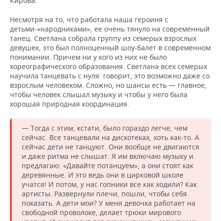
Кирова.
Несмотря на то, что работала наша героиня с
детьми-«народниками», ее очень тянуло на современный
танец. Светлана собрала группу из семерых взрослых
девушек, это был полноценный шоу-балет в современном
понимании. Причем ни у кого из них не было
хореографического образования. Светлана всех семерых
научила танцевать с нуля: говорит, это возможно даже со
взрослым человеком. Сложно, но шансы есть — главное,
чтобы человек слышал музыку и чтобы у него была
хорошая природная координация.
— Тогда с этим, кстати, было гораздо легче, чем
сейчас. Все танцевали на дискотеках, хоть как-то. А
сейчас дети не танцуют. Они вообще не двигаются
и даже ритма не слышат. Я им включаю музыку и
предлагаю: «Давайте потанцуем», а они стоят как
деревянные. И это ведь они в цирковой школе
учатся! И потом, у нас гопники все как ходили? Как
артисты. Развернули плечи, пошли, чтобы себя
показать. А дети мои? У меня девочка работает на
свободной проволоке, делает трюки мирового