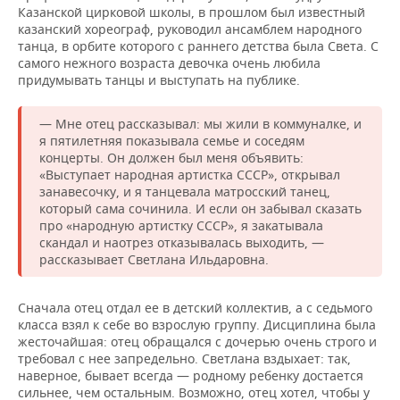
Казанской цирковой школы, в прошлом был известный
казанский хореограф, руководил ансамблем народного
танца, в орбите которого с раннего детства была Света. С
самого нежного возраста девочка очень любила
придумывать танцы и выступать на публике.
— Мне отец рассказывал: мы жили в коммуналке, и
я пятилетняя показывала семье и соседям
концерты. Он должен был меня объявить:
«Выступает народная артистка СССР», открывал
занавесочку, и я танцевала матросский танец,
который сама сочинила. И если он забывал сказать
про «народную артистку СССР», я закатывала
скандал и наотрез отказывалась выходить, —
рассказывает Светлана Ильдаровна.
Сначала отец отдал ее в детский коллектив, а с седьмого
класса взял к себе во взрослую группу. Дисциплина была
жесточайшая: отец обращался с дочерью очень строго и
требовал с нее запредельно. Светлана вздыхает: так,
наверное, бывает всегда — родному ребенку достается
сильнее, чем остальным. Возможно, отец хотел, чтобы у