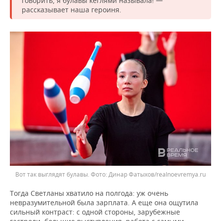
говорить, я булавы кеглями называла! —
рассказывает наша героиня.
Вот так выглядят булавы. Фото: Динар Фатыхов/realnoevremya.ru
Тогда Светланы хватило на полгода: уж очень
невразумительной была зарплата. А еще она ощутила
сильный контраст: с одной стороны, зарубежные