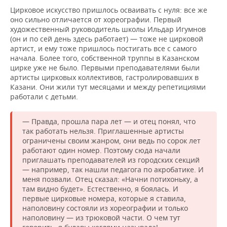
Цирковое искусство пришлось осваивать с нуля: все же
оно сильно отличается от хореографии. Первый
художественный руководитель школы Ильдар Игумнов
(он и по сей день здесь работает) — тоже не цирковой
артист, и ему тоже пришлось постигать все с самого
начала. Более того, собственной труппы в Казанском
цирке уже не было. Первыми преподавателями были
артисты цирковых коллективов, гастролировавших в
Казани. Они жили тут месяцами и между репетициями
работали с детьми.
— Правда, прошла пара лет — и отец понял, что
так работать нельзя. Приглашенные артисты
ограничены своим жанром, они ведь по сорок лет
работают один номер. Поэтому сюда начали
приглашать преподавателей из городских секций
— например, так нашли педагога по акробатике. И
меня позвали. Отец сказал: «Начни потихоньку, а
там видно будет». Естественно, я боялась. И
первые цирковые номера, которые я ставила,
наполовину состояли из хореографии и только
наполовину — из трюковой части. О чем тут