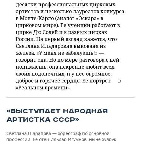
ВОДНЫЕ ВИДЫ СПОРТА
ОБРАЗОВАНИЕ
десятки профессиональных цирковых
артистов и несколько лауреатов конкурса
ХОККЕЙ С МЯЧОМ
ПРОИСШЕСТВИЯ
в Монте-Карло (аналог «Оскара» в
цирковом мире). Ее ученики работают в
цирке Дю Солей и в разных цирках
России. На первый взгляд кажется, что
Светлана Ильдаровна выкована из
железа. «У меня не забалуешь!» —
говорит она. Но по мере разговора с ней
понимаешь: она искренне любит всех
своих подопечных, и у нее огромное,
доброе и горячее сердце. Ее портрет — в
«Реальном времени».
«ВЫСТУПАЕТ НАРОДНАЯ
АРТИСТКА СССР»
Светлана Шарапова — хореограф по основной
профессии. Ее отец Ильдар Игумнов, ныне худрук