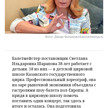
НЕФТЕХИМИЯ
РОЗНИЧНАЯ ТОРГОВЛЯ
НОВОСТИ ТЕХНОЛОГИЙ
МЕРОПРИЯТИЯ
НЕФТЬ
ТРАНСПОРТ
IT
НОВОСТИ МЕРОПРИЯТИЙ
СПОРТ
ОПК
УСЛУГИ
МЕДИА
ВЫЕЗДНАЯ РЕДАКЦИЯ
НОВОСТИ СПОРТА
ОБЩЕСТВО
ЭНЕРГЕТИКА
Фото: Динар Фатыхов/realnoevremya.ru
ТЕЛЕКОММУНИКАЦИИ
БИЗНЕС-БРАНЧИ
ФУТБОЛ
НОВОСТИ ОБЩЕСТВА
ФОТОГАЛЕРЕЯ
ONLINE-КОНФЕРЕНЦИИ
ХОККЕЙ
ВЛАСТЬ
СЮЖЕТЫ
Балетмейстер-постановщик Светлана
Ильдаровна Шарапова 38 лет работает с
ОТКРЫТАЯ ЛЕКЦИЯ
БАСКЕТБОЛ
ИНФРАСТРУКТУРА
СПРАВОЧНИК
детьми. 18 из них — в детской цирковой
школе Казанского государственного
ВОЛЕЙБОЛ
ИСТОРИЯ
СПИСОК ПЕРСОН
ПОЛНАЯ ВЕРСИЯ
цирка. Профессиональный хореограф, она
на заре рыночной экономики объездила с
КИБЕРСПОРТ
КУЛЬТУРА
СПИСОК КОМПАНИЙ
гастролями шоу-балета пол-Европы. А
придя в цирковую школу помочь
ФИГУРНОЕ КАТАНИЕ
МЕДИЦИНА
поставить один концерт, так здесь в
итоге и осталась. Она подготовила