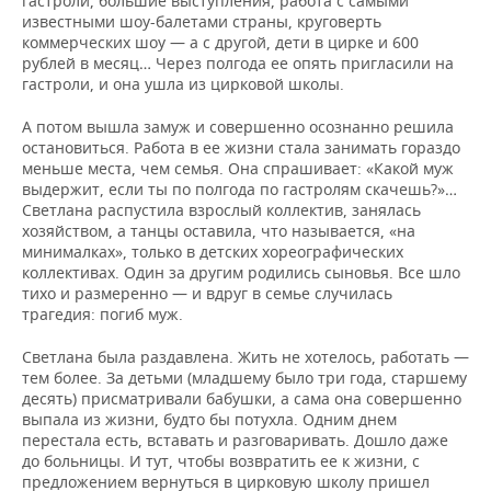
гастроли, большие выступления, работа с самыми
известными шоу-балетами страны, круговерть
коммерческих шоу — а с другой, дети в цирке и 600
рублей в месяц… Через полгода ее опять пригласили на
гастроли, и она ушла из цирковой школы.
А потом вышла замуж и совершенно осознанно решила
остановиться. Работа в ее жизни стала занимать гораздо
меньше места, чем семья. Она спрашивает: «Какой муж
выдержит, если ты по полгода по гастролям скачешь?»…
Светлана распустила взрослый коллектив, занялась
хозяйством, а танцы оставила, что называется, «на
минималках», только в детских хореографических
коллективах. Один за другим родились сыновья. Все шло
тихо и размеренно — и вдруг в семье случилась
трагедия: погиб муж.
Светлана была раздавлена. Жить не хотелось, работать —
тем более. За детьми (младшему было три года, старшему
десять) присматривали бабушки, а сама она совершенно
выпала из жизни, будто бы потухла. Одним днем
перестала есть, вставать и разговаривать. Дошло даже
до больницы. И тут, чтобы возвратить ее к жизни, с
предложением вернуться в цирковую школу пришел