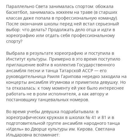
Параллельно Света занималась спортом: обожала
баскетбол, занималась хоккеем на траве (в старших
классах даже попала в профессиональную команду).
После окончания школы перед ней встал серьезный
выбор: что делать? Продолжать дело отца и идти в
хореографию или отдать себя профессиональному
спорту?
Выбрала в результате хореографию и поступила в
Институт культуры. Примерно в это время поступило
приглашение войти в коллектив Государственного
ансамбля песни и танца Татарской АССР — его
руководительница Раиля Гарипова нередко заходила на
концерты ансамбля Игумнова и приметила девушку. Но
та отказалась: к тому моменту ей уже было интереснее
работать не в роли исполнителя, а как автору и
постановщику танцевальных номеров.
Во время учебы девушка подрабатывала: в
хореографических кружках в школах № 41 и 81 и в
подготовительной группе ансамбля народного танца
«Идель» во Дворце культуры им. Кирова. Светлана
Ильдаровна вспоминает: