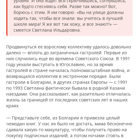
уровня. И она ходит вся скрючившись, согнувшись,
как будто стесняясь себя. Разве так можно? Вот,
борюсь с этим. Я им говорю: «Вы на улице должны
ходить так, чтобы все знали: вы учитесь в лучшей
школе мира! Я же вот так хожу, и все знают!» —
смеется Светлана Ильдаровна.
Продвинуться ее взрослому коллективу удалось довольно
далеко — вплоть до заграничных гастролей. Первые из
них случились еще во времена Советского Союза. В 1991
году уехали выступать в Югославию, но за время
гастролей в стране началась полномасштабная война, и
возвращался коллектив в экстренном порядке. Были
гастроли в Болгарии, в других странах Европы — с 1991
по 1993 Светлана фактически бывала в родной Казани
наездами. Она рассказывает, как разительно отличалась
жизнь за границей от последних советских лет в наших
краях:
— Представьте себе, из Болгарии я привезла целый
чемодан книг. У нас их было не достать, мама бесконечно
сдавала какую-то макулатуру, чтобы получить право на
покупку подписных изданий, а потом ночами стоять в