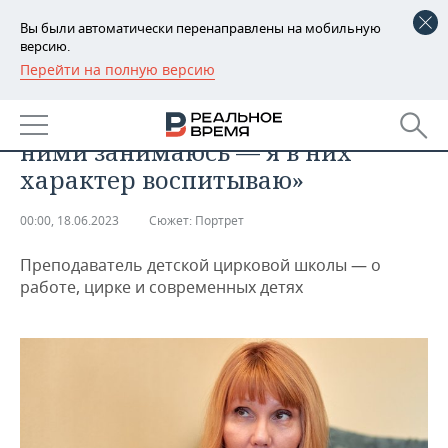
Вы были автоматически перенаправлены на мобильную
версию.
Перейти на полную версию
РЕГИОНЫ
ОБЩЕСТВО
«Я ведь не только цирком с
БАШКОРТОСТАН
НОВОСТИ
ними занимаюсь — я в них
ТАТАРСТАН
АНАЛИТИКА
характер воспитываю»
УДМУРТИЯ
НОВОСТИ АНАЛИТИКИ
ЭКОНОМИКА
00:00, 18.06.2023
Сюжет:
Портрет
ДЕКЛАРАЦИИ О ДОХОДАХ
НОВОСТИ ЭКОНОМИКИ
ПРОМЫШЛЕННОСТЬ
Преподаватель детской цирковой школы — о
работе, цирке и современных детях
КОРОЛИ ГОСЗАКАЗА ПФО
ФИНАНСЫ
НОВОСТИ
НЕДВИЖИМОСТЬ
ПРОМЫШЛЕННОСТИ
ВУЗЫ ТАТАРСТАНА
БАНКИ
НОВОСТИ НЕДВИЖИМОСТИ
АВТО
АГРОПРОМ
КОМУ ПРИНАДЛЕЖАТ
БЮДЖЕТ
НОВОСТИ АВТО
БИЗНЕС
ТОРГОВЫЕ ЦЕНТРЫ
МАШИНОСТРОЕНИЕ
ТАТАРСТАНА
ИНВЕСТИЦИИ
НОВОСТИ БИЗНЕСА
ТЕХНОЛОГИИ