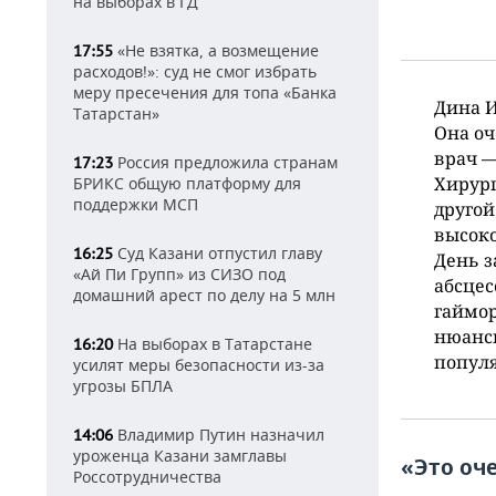
на выборах в ГД
«Не взятка, а возмещение
17:55
расходов!»: суд не смог избрать
меру пресечения для топа «Банка
Дина И
Татарстан»
Она оч
врач —
Россия предложила странам
17:23
Хирург
БРИКС общую платформу для
поддержки МСП
другой
высоко
Суд Казани отпустил главу
16:25
День з
«Ай Пи Групп» из СИЗО под
абсцес
домашний арест по делу на 5 млн
гаймор
нюансы
На выборах в Татарстане
16:20
попул
усилят меры безопасности из-за
угрозы БПЛА
Владимир Путин назначил
14:06
уроженца Казани замглавы
«Это оч
Россотрудничества