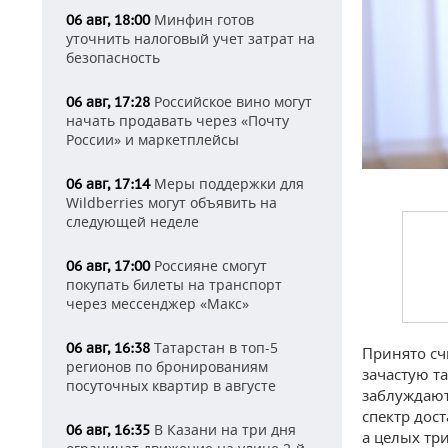
Минфин готов
06 авг, 18:00
уточнить налоговый учет затрат на
безопасность
Российское вино могут
06 авг, 17:28
начать продавать через «Почту
России» и маркетплейсы
Меры поддержки для
06 авг, 17:14
Wildberries могут объявить на
следующей неделе
Россияне смогут
06 авг, 17:00
покупать билеты на транспорт
через мессенджер «Макс»
Татарстан в топ-5
06 авг, 16:38
Принято счи
регионов по бронированиям
зачастую т
посуточных квартир в августе
заблуждают
спектр дос
В Казани на три дня
06 авг, 16:35
а целых тр