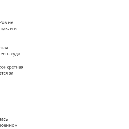
Ров не
цах, и в
сная
есть куда.
 конкретная
тся за
лась
 военном