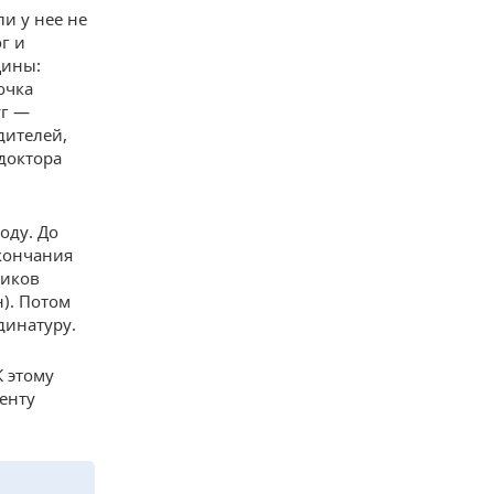
и у нее не
г и
Дины:
очка
уг —
дителей,
доктора
оду. До
окончания
ников
). Потом
динатуру.
 этому
енту