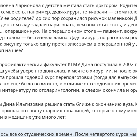
зовна Ларионова с детства мечтала стать доктором. Родител
 семье есть, например, дядя-хирург, тети-врачи — стоматоло
 У ее родителей до сих пор сохранился рисунок маленькой 
детском саду задали нарисовать, кем они хотят стать, и дев
... операционную. На операционном столе — пациент, вокр
ад столом — бестеневая лампа. Дядя-хирург, по рассказам ро
к рисунку только одну претензию: зачем в операционной у 
п на шее?
профилактический факультет КГМУ Дина поступила в 2002 г
ца учебы уверенно двигалась к мечте о хирургии, и после 
та прошла годовой курс переподготовки (тогда для выпуск
 это еще было возможно, в отличие от сегодняшних времен
в интернатуру по отоларингологии, а следом окончила и ор
 Дина Ильгизовна решила стать ближе к окончанию вуза. К
 пришла по совету старших товарищей, которые к тому мом
и в медицине уже много лет:
ось все со студенческих времен. После четвертого курса мы