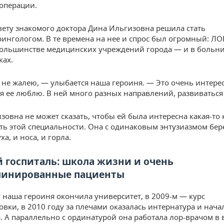
операции.
овету знакомого доктора Дина Ильгизовна решила стать
ингологом. В те времена на нее и спрос был огромный: ЛО
большинстве медицинских учреждений города — и в больни
ках.
 не жалею, — улыбается наша героиня. — Это очень интере
 я ее люблю. В ней много разных направлений, развиваться 
зовна не может сказать, чтобы ей была интересна какая-то
сть этой специальности. Она с одинаковым энтузиазмом бере
ха, и носа, и горла.
 госпиталь: школа жизни и очень
линированные пациенты
у наша героиня окончила университет, в 2009-м — курс
овки, в 2010 году за плечами оказалась интернатура и нача
. А параллельно с ординатурой она работала лор-врачом в