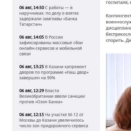
госпитале,
С работы — в
06 авг, 14:50
наручниках: по делу о взятке
Контингент
задержали замглавы «Банка
военнослуж
Татарстан»
дисциплин
беспрекосл
В России
06 авг, 14:05
спорить. Д
зафиксированы массовые сбои
онлайн-сервисов и мобильной
связи
В Казани капремонт
06 авг, 13:25
дворов по программе «Наш двор»
завершен на 90%
Власти
06 авг, 12:29
Великобритании ввели санкции
против «Озон Банка»
На участке М-12 от
06 авг, 12:15
Москвы до Казани увеличилось
число зон придорожного сервиса