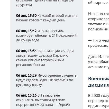
ограничат движение на улице 2-й
обширные 
Даурской
Итак, по с
Каждый второй житель
06 авг, 15:50
оторинолар
Казани готовит каждый день
хватало в 
поликлини
«Почта России»
06 авг, 15:42
планирует обновить 215 отделений
до конца года
— Ни о чем
профессия,
Экранизация «А зори
06 авг, 15:34
здесь тихие» сделала Карелию
Дина Ильги
самым кинематографичным
узкая обла
регионом России
лечение и у
Иностранные студенты
06 авг, 15:29
Военный
будут сдавать единый экзамен по
дисцип
русскому языку
В Татарстане
В 2008 год
06 авг, 15:16
открылись выставки детских
переподгот
портретов «Мой папа — Герой»
ординатура