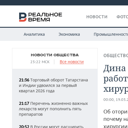
НОВОСТИ
ФОТО
Аналитика
Экономика
Промышленност
НОВОСТИ ОБЩЕСТВА
ОБЩЕСТВ
Все новости
23:22 МСК
Дина
работ
Торговый оборот Татарстана
21:36
и Индии удвоился за первый
хирур
квартал 2026 года
00:00, 19.03
Перечень жизненно важных
21:17
лекарств могут пополнить пять
Об отори
препаратов
почему н
хирургии
В России могут расширить
20:52