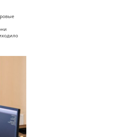
дровые
они
риходило