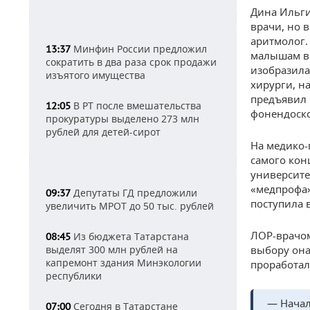
Дина Ильги
врачи, но в
аритмолог.
Минфин России предложил
13:37
малышам в 
сократить в два раза срок продажи
изобразила
изъятого имущества
хирурги, н
предъявил 
В РТ после вмешательства
12:05
фонендоско
прокуратуры выделено 273 млн
рублей для детей-сирот
На медико-
самого кон
университе
«медпрофа»
Депутаты ГД предложили
09:37
поступила 
увеличить МРОТ до 50 тыс. рублей
ЛОР-врачом
Из бюджета Татарстана
08:45
выделят 300 млн рублей на
выбору она
капремонт здания Минэкологии
проработал
республики
— Начал
Сегодня в Татарстане
07:00