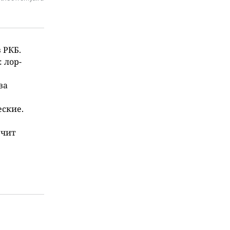
 РКБ.
 лор-
за
еские.
ечит