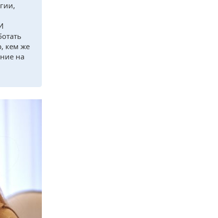
гии,
 И
ботать
, кем же
ание на