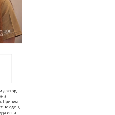
м доктор,
они
я. Причем
т не один,
рургия, и