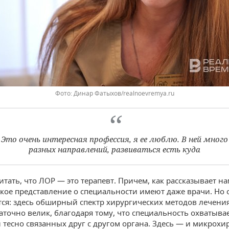
Фото: Динар Фатыхов/realnoevremya.ru
Это очень интересная профессия, я ее люблю. В ней много
разных направлений, развиваться есть куда
тать, что ЛОР — это терапевт. Причем, как рассказывает на
акое представление о специальности имеют даже врачи. Но 
ся: здесь обширный спектр хирургических методов лечени
таточно велик, благодаря тому, что специальность охватывае
и тесно связанных друг с другом органа. Здесь — и микрохи