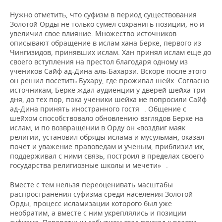
Нужно отметить, что суфизм в период существования
Золотой Орды не только сумел сохранить позиции, но и
увеличил свое влияние. Множество источников
описывают обращение в ислам хана Берке, первого из
Чингизидов, принявших ислам. Хан принял ислам еще до
своего вступления на престол благодаря одному из
учеников Сайф ад-Дина аль-Бахарзи. Вскоре после этого
он решил посетить Бухару, где проживал шейх. Согласно
источникам, Берке ждал аудиенции у дверей шейха три
дня, до тех пор, пока ученики шейха не попросили Сайф
10
ад-Дина принять иностранного гостя
. Общение с
шейхом способствовало обновлению взглядов Берке на
ислам, и по возвращении в Орду он «воздвиг маяк
религии, установил обряды ислама и мусульман, оказал
почет и уважение правоведам и ученым, приблизил их,
поддерживал с ними связь, построил в пределах своего
11
государства религиозные школы и мечети»
.
Вместе с тем нельзя переоценивать масштабы
распространения суфизма среди населения Золотой
Орды, процесс исламизации которого был уже
необратим, а вместе с ним укреплялись и позиции