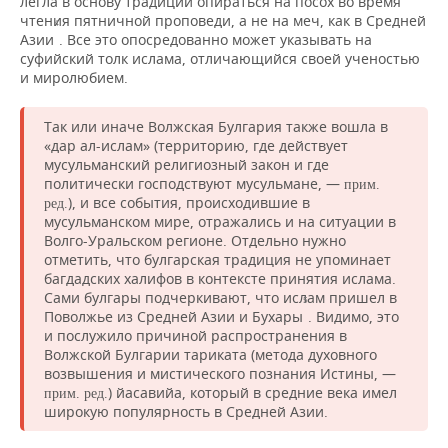
легла в основу традиции опираться на посох во время
чтения пятничной проповеди, а не на меч, как в Средней
4
Азии
. Все это опосредованно может указывать на
суфийский толк ислама, отличающийся своей ученостью
и миролюбием.
Так или иначе Волжская Булгария также вошла в
«дар ал-ислам» (территорию, где действует
мусульманский религиозный закон и где
политически господствуют мусульмане, —
прим.
), и все события, происходившие в
ред.
мусульманском мире, отражались и на ситуации в
Волго-Уральском регионе. Отдельно нужно
отметить, что булгарская традиция не упоминает
багдадских халифов в контексте принятия ислама.
Сами булгары подчеркивают, что ислам пришел в
5
Поволжье из Средней Азии и Бухары
. Видимо, это
и послужило причиной распространения в
Волжской Булгарии тариката (метода духовного
возвышения и мистического познания Истины, —
) йасавийа, который в средние века имел
прим. ред.
широкую популярность в Средней Азии.