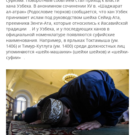
суфизма. Поворотным событием стал приход к власти
хана Узбека. В анонимном сочинении XV в. «Шаджарат
ал-атрак» (Родословие тюрков) сообщается, что хан Узбек
принимает ислам под руководством шейха Сейид-Ата,
преемника Зенги-Ата, которые относились к йасавийской
12
традиции
. И у Узбека, и у последующих ханов в
официальной номенклатуре появляются суфийские
наименования. Например, в ярлыках Токтамыша (ум.
1406) и Тимур-Кутлуга (ум. 1400) среди должностных лиц
упоминаются «шейх-машаихи» (шейхи шейхов) и «шейхи-
13
суфии»
.