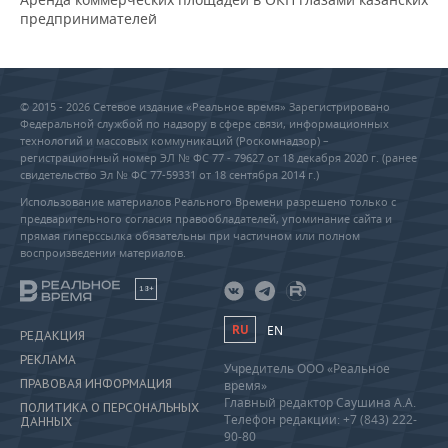
предпринимателей
© 2015 - 2026 Сетевое издание «Реальное время» Зарегистрировано
Федеральной службой по надзору в сфере связи, информационных
технологий и массовых коммуникаций (Роскомнадзор) –
регистрационный номер ЭЛ № ФС 77 - 79627 от 18 декабря 2020 г. (ранее
свидетельство Эл № ФС 77-59331 от 18 сентября 2014 г.)
Использование материалов Реального Времени разрешено только с
предварительного согласия правообладателей, упоминание сайта и
прямая гиперссылка обязательны при частичном или полном
воспроизведении материалов.
18+
RU
EN
РЕДАКЦИЯ
РЕКЛАМА
Учредитель ООО «Реальное
ПРАВОВАЯ ИНФОРМАЦИЯ
время»
Главный редактор Саушина А.А.
ПОЛИТИКА О ПЕРСОНАЛЬНЫХ
Телефон редакции: +7 (843) 222-
ДАННЫХ
90-80