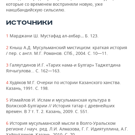
которые со временем восприняли новую, уже
накшбандийскую сильсилю.
ИСТОЧНИКИ
1
Марджани Ш. Мустафад ал-ахбар… Б. 123.
2
Кныш А.Д. Мусульманский мистицизм: краткая история
/ пер. с англ. М.Г. Романов. СПб., 2004. С. 10—11.
3
Галяутдинов И.Г. «Тарих нама-и Булгар» Таджетдина
Ялчыгулова... С. 162—163.
4
Худяков М.Г. Очерки по истории Казанского ханства.
Казань, 1991. С. 198.
5
Измайлов И. Ислам и мусульманская культура в
Волжской-Булгарии // История татар с древнейших
времен. В 7 т. Т. 2. Казань, 2009. С. 551.
6
История мусульманской мысли в Волго-Уральском
регионе / науч. ред. Л.И. Алмазова, Г. Г. Идиятуллина, А.Г.
Хайрутдинов. Казань, 2010. С. 70.