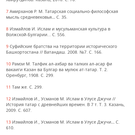
7
Амирханов Р. М. Татарская социально-философская
мысль средневековья… С. 35.
8
Измайлов И. Ислам и мусульманская культура в
Волжской-Булгарии... С. 556.
9
Суфийские братства на территории исторического
Башкортостана // Ватандаш. 2008. №7. С. 166.
10
Рамзи М. Талфик ал-ахбар ва талких ал-асар фи
вакаиги Казан ва Булгар ва мулюк ат-татар. Т. 2.
Оренбург, 1908. С. 299.
11
Там же. С. 299.
12
Измайлов И., Усманов М. Ислам в Улусе Джучи //
История татар с древнейших времен. В 7 т. Т. 3. Казань,
2009. С. 607.
13
Измайлов И., Усманов М. Ислам в Улусе Джучи… С.
610.