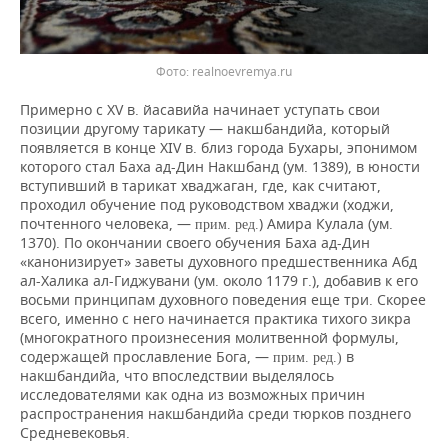
realnoevremya.ru
Примерно с XV в. йасавийа начинает уступать свои
позиции другому тарикату — накшбандийа, который
появляется в конце XIV в. близ города Бухары, эпонимом
которого стал Баха ад-Дин Накшбанд (ум. 1389), в юности
вступивший в тарикат хваджаган, где, как считают,
проходил обучение под руководством хваджи (ходжи,
почтенного человека, —
) Амира Кулала (ум.
прим. ред.
1370). По окончании своего обучения Баха ад-Дин
«канонизирует» заветы духовного предшественника Абд
ал-Халика ал-Гиджувани (ум. около 1179 г.), добавив к его
восьми принципам духовного поведения еще три. Скорее
всего, именно с него начинается практика тихого зикра
(многократного произнесения молитвенной формулы,
содержащей прославление Бога, —
в
прим. ред.)
накшбандийа, что впоследствии выделялось
исследователями как одна из возможных причин
распространения накшбандийа среди тюрков позднего
Средневековья.