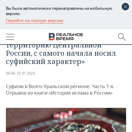
Вы были автоматически перенаправлены на мобильную
версию.
Перейти на полную версию
РЕГИОНЫ
ОБЩЕСТВО
«Ислам, принесенный на
БАШКОРТОСТАН
НОВОСТИ
территорию Центральной
ТАТАРСТАН
АНАЛИТИКА
России, с самого начала носил
суфийский характер»
УДМУРТИЯ
НОВОСТИ АНАЛИТИКИ
ЭКОНОМИКА
00:00, 22.01.2023
ДЕКЛАРАЦИИ О ДОХОДАХ
НОВОСТИ ЭКОНОМИКИ
ПРОМЫШЛЕННОСТЬ
Суфизм в Волго-Уральском регионе. Часть 1-я.
КОРОЛИ ГОСЗАКАЗА ПФО
ФИНАНСЫ
НОВОСТИ
НЕДВИЖИМОСТЬ
Отрывок из книги «История ислама в России»
ПРОМЫШЛЕННОСТИ
ВУЗЫ ТАТАРСТАНА
БАНКИ
НОВОСТИ НЕДВИЖИМОСТИ
АВТО
АГРОПРОМ
КОМУ ПРИНАДЛЕЖАТ
БЮДЖЕТ
НОВОСТИ АВТО
БИЗНЕС
ТОРГОВЫЕ ЦЕНТРЫ
МАШИНОСТРОЕНИЕ
ТАТАРСТАНА
ИНВЕСТИЦИИ
НОВОСТИ БИЗНЕСА
ТЕХНОЛОГИИ