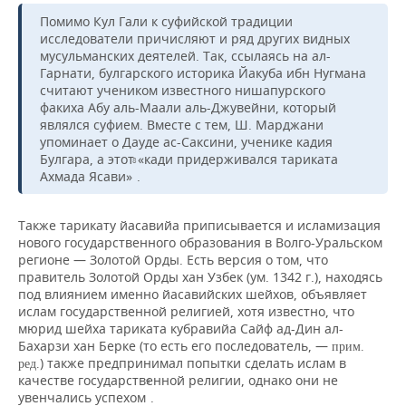
Помимо Кул Гали к суфийской традиции
исследователи причисляют и ряд других видных
мусульманских деятелей. Так, ссылаясь на ал-
Гарнати, булгарского историка Йакуба ибн Нугмана
считают учеником известного нишапурского
факиха Абу аль-Маали аль-Джувейни, который
являлся суфием. Вместе с тем, Ш. Марджани
упоминает о Дауде ас-Саксини, ученике кадия
Булгара, а этот «кади придерживался тариката
8
Ахмада Ясави»
.
Также тарикату йасавийа приписывается и исламизация
нового государственного образования в Волго-Уральском
регионе — Золотой Орды. Есть версия о том, что
правитель Золотой Орды хан Узбек (ум. 1342 г.), находясь
под влиянием именно йасавийских шейхов, объявляет
ислам государственной религией, хотя известно, что
мюрид шейха тариката кубравийа Сайф ад-Дин ал-
Бахарзи хан Берке (то есть его последователь, —
прим.
) также предпринимал попытки сделать ислам в
ред.
качестве государственной религии, однако они не
9
увенчались успехом
.