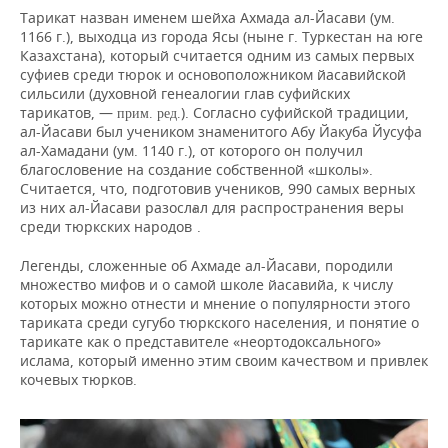
Тарикат назван именем шейха Ахмада ал-Йасави (ум.
1166 г.), выходца из города Ясы (ныне г. Туркестан на юге
Казахстана), который считается одним из самых первых
суфиев среди тюрок и основоположником йасавийской
сильсили (духовной генеалогии глав суфийских
тарикатов, —
). Согласно суфийской традиции,
прим. ред.
ал-Йасави был учеником знаменитого Абу Йакуба Йусуфа
ал-Хамадани (ум. 1140 г.), от которого он получил
благословение на создание собственной «школы».
Считается, что, подготовив учеников, 990 самых верных
из них ал-Йасави разослал для распространения веры
6
среди тюркских народов
.
Легенды, сложенные об Ахмаде ал-Йасави, породили
множество мифов и о самой школе йасавийа, к числу
которых можно отнести и мнение о популярности этого
тариката среди сугубо тюркского населения, и понятие о
тарикате как о представителе «неортодоксального»
ислама, который именно этим своим качеством и привлек
кочевых тюрков.