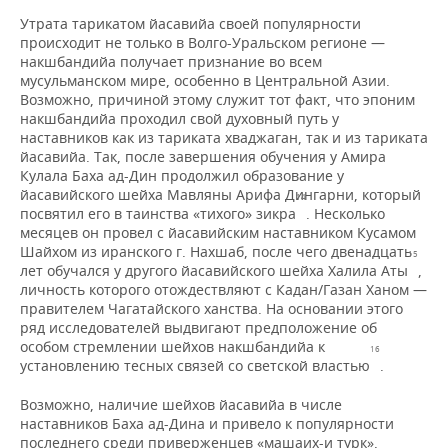
Утрата тарикатом йасавийа своей популярности
происходит не только в Волго-Уральском регионе —
накшбандийа получает признание во всем
мусульманском мире, особенно в Центральной Азии.
Возможно, причиной этому служит тот факт, что эпоним
накшбандийа проходил свой духовный путь у
наставников как из тариката хваджаган, так и из тариката
йасавийа. Так, после завершения обучения у Амира
Кулала Баха ад-Дин продолжил образование у
йасавийского шейха Мавляны Арифа Дингарни, который
14
посвятил его в таинства «тихого» зикра
. Несколько
месяцев он провел с йасавийским наставником Кусамом
Шайхом из иранского г. Нахшаб, после чего двенадцать
15
лет обучался у другого йасавийского шейха Халила Аты
,
личность которого отождествляют с Кадан/Газан Ханом —
правителем Чагатайского ханства. На основании этого
ряд исследователей выдвигают предположение об
особом стремлении шейхов накшбандийа к
16
установлению тесных связей со светской властью
.
Возможно, наличие шейхов йасавийа в числе
наставников Баха ад-Дина и привело к популярности
последнего среди приверженцев «машаих-и турк»,