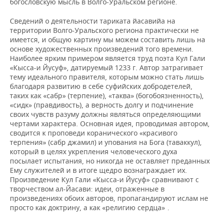
богословскую мысль в Волго-Уральском регионе.
Сведений о деятельности тариката йасавийа на
территории Волго-Уральского региона практически не
имеется, и общую картину мы можем составить лишь на
основе художественных произведений того времени.
Наиболее ярким примером является труд поэта Кул Гали
«Кысса-и Йусуф», датируемый 1233 г. Автор затрагивает
тему идеального правителя, которым можно стать лишь
благодаря развитию в себе суфийских добродетелей,
таких как «сабр» (терпение), «таква» (богобоязненность),
«сидк» (правдивость), а верность долгу и подчинение
своих чувств разуму должны являться определяющими
чертами характера. Основная идея, проводимая автором,
сводится к проповеди коранического «красивого
терпения» (сабр джамил) и упования на Бога (таваккул),
который в целях укрепления человеческого духа
посылает испытания, но никогда не оставляет преданных
Ему служителей и в итоге щедро вознаграждает их.
Произведение Кул Гали «Кысса-и Йусуф» сравнивают с
творчеством ал-Йасави: идеи, отраженные в
произведениях обоих авторов, пропагандируют ислам не
7
просто как доктрину, а как «религию сердца»
.