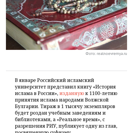
НЕФТЕХИМИЯ
РОЗНИЧНАЯ ТОРГОВЛЯ
НОВОСТИ ТЕХНОЛОГИЙ
МЕРОПРИЯТИЯ
НЕФТЬ
ТРАНСПОРТ
IT
НОВОСТИ МЕРОПРИЯТИЙ
СПОРТ
ОПК
УСЛУГИ
МЕДИА
ВЫЕЗДНАЯ РЕДАКЦИЯ
НОВОСТИ СПОРТА
ОБЩЕСТВО
ЭНЕРГЕТИКА
ТЕЛЕКОММУНИКАЦИИ
БИЗНЕС-БРАНЧИ
ФУТБОЛ
НОВОСТИ ОБЩЕСТВА
ФОТОГАЛЕРЕЯ
Фото: realnoevremya.ru
ONLINE-КОНФЕРЕНЦИИ
ХОККЕЙ
ВЛАСТЬ
СЮЖЕТЫ
ОТКРЫТАЯ ЛЕКЦИЯ
БАСКЕТБОЛ
ИНФРАСТРУКТУРА
СПРАВОЧНИК
В январе Российский исламский
университет представил книгу «История
ВОЛЕЙБОЛ
ИСТОРИЯ
СПИСОК ПЕРСОН
ислама в России»,
изданную
к 1100-летию
ПОЛНАЯ ВЕРСИЯ
принятия ислама народами Волжской
Булгарии. Тираж в 1 тысячу экземпляров
КИБЕРСПОРТ
КУЛЬТУРА
СПИСОК КОМПАНИЙ
будет роздан учебным заведениям и
библиотеками, а «Реальное время», с
ФИГУРНОЕ КАТАНИЕ
МЕДИЦИНА
разрешения РИУ, публикует одну из глав,
посвященную суфизму.