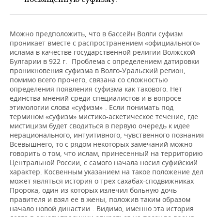
ВОДНЫЕ ВИДЫ СПОРТА
ОБРАЗОВАНИЕ
ХОККЕЙ С МЯЧОМ
ПРОИСШЕСТВИЯ
Можно предположить, что в бассейн Волги суфизм
проникает вместе с распространением «официального»
ислама в качестве государственной религии Волжской
1
Булгарии в 922 г.
Проблема с определением датировки
проникновения суфизма в Волго-Уральский регион,
помимо всего прочего, связана со сложностью
определения появления суфизма как такового. Нет
единства мнений среди специалистов и в вопросе
2
этимологии слова «суфизм»
. Если понимать под
термином «суфизм» мистико-аскетическое течение, где
мистицизм будет сводиться в первую очередь к идее
нерационального, интуитивного, чувственного познания
Всевышнего, то с рядом некоторых замечаний можно
говорить о том, что ислам, принесенный на территорию
Центральной России, с самого начала носил суфийский
характер. Косвенным указанием на такое положение дел
может являться история о трех сахабах-сподвижниках
Пророка, один из которых излечил больную дочь
правителя и взял ее в жены, положив таким образом
3
начало новой династии
. Видимо, именно эта история