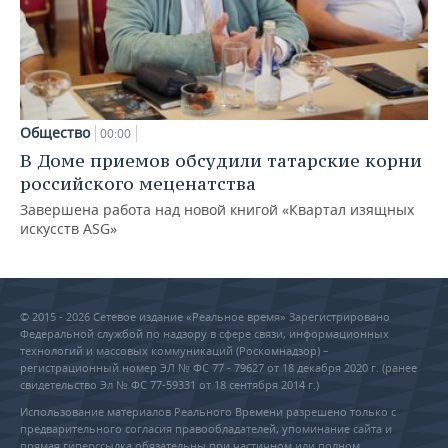
Общество
00:00
В Доме приемов обсудили татарские корни
российского меценатства
Завершена работа над новой книгой «Квартал изящных
искусств ASG»
© 2015 - 2026 Сетевое издание «Реальное время» Зарегистрировано
Федеральной службой по надзору в сфере связи, информационных
технологий и массовых коммуникаций (Роскомнадзор) –
регистрационный номер ЭЛ № ФС 77 - 79627 от 18 декабря 2020 г. (ранее
свидетельство Эл № ФС 77-59331 от 18 сентября 2014 г.)
Использование материалов Реального Времени разрешено только с
предварительного согласия правообладателей, упоминание сайта и
прямая гиперссылка обязательны при частичном или полном