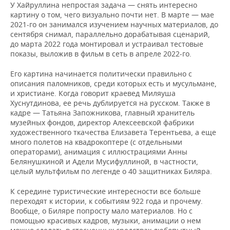
У Хайруллина непростая задача — снять интересно
картину о том, чего визуально почти нет. В марте — мае
2021-го он занимался изучением научных материалов, до
сентября снимал, параллельно дорабатывая сценарий,
до марта 2022 года монтировал и устраивал тестовые
показы, выложив в фильм в сеть в апреле 2022-го.
Его картина начинается политически правильно с
описания паломников, среди которых есть и мусульмане,
и христиане. Когда говорит краевед Миляуша
Хуснутдинова, ее речь дублируется на русском. Также в
кадре — Татьяна Запожникова, главный хранитель
музейных фондов, директор Алексеевской фабрики
художественного ткачества Елизавета Терентьева, а еще
много полетов на квадрокоптере (с отдельными
операторами), анимация с иллюстрациями Анны
Белянушкиной и Адели Мусифуллиной, в частности,
целый мультфильм по легенде о 40 защитниках Биляра.
К середине туристические интересности все больше
переходят к истории, к событиям 922 года и прочему.
Вообще, о Биляре попросту мало материалов. Но с
помощью красивых кадров, музыки, анимации о нем