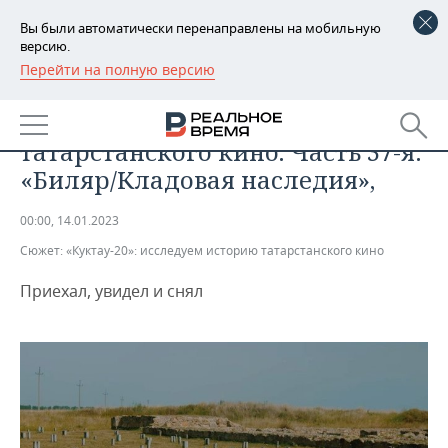
Вы были автоматически перенаправлены на мобильную
версию.
Перейти на полную версию
РЕГИОНЫ
ОБЩЕСТВО
«Куктау-20»: исследуем историю
БАШКОРТОСТАН
НОВОСТИ
татарстанского кино. Часть 37-я:
ТАТАРСТАН
АНАЛИТИКА
«Биляр/Кладовая наследия»,
УДМУРТИЯ
НОВОСТИ АНАЛИТИКИ
ЭКОНОМИКА
00:00, 14.01.2023
Сюжет:
«Куктау-20»: исследуем историю татарстанского кино
ДЕКЛАРАЦИИ О ДОХОДАХ
НОВОСТИ ЭКОНОМИКИ
ПРОМЫШЛЕННОСТЬ
Приехал, увидел и снял
КОРОЛИ ГОСЗАКАЗА ПФО
ФИНАНСЫ
НОВОСТИ
НЕДВИЖИМОСТЬ
ПРОМЫШЛЕННОСТИ
ВУЗЫ ТАТАРСТАНА
БАНКИ
НОВОСТИ НЕДВИЖИМОСТИ
АВТО
АГРОПРОМ
КОМУ ПРИНАДЛЕЖАТ
БЮДЖЕТ
НОВОСТИ АВТО
БИЗНЕС
ТОРГОВЫЕ ЦЕНТРЫ
МАШИНОСТРОЕНИЕ
ТАТАРСТАНА
ИНВЕСТИЦИИ
НОВОСТИ БИЗНЕСА
ТЕХНОЛОГИИ