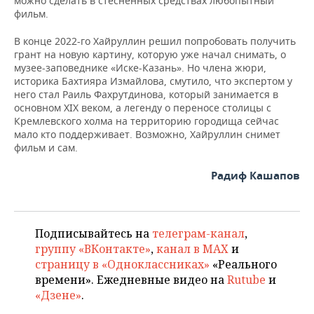
можно сделать в стесненных средствах любопытный
фильм.
В конце 2022-го Хайруллин решил попробовать получить
грант на новую картину, которую уже начал снимать, о
музее-заповеднике «Иске-Казань». Но члена жюри,
историка Бахтияра Измайлова, смутило, что экспертом у
него стал Раиль Фахрутдинова, который занимается в
основном XIX веком, а легенду о переносе столицы с
Кремлевского холма на территорию городища сейчас
мало кто поддерживает. Возможно, Хайруллин снимет
фильм и сам.
Радиф Кашапов
Подписывайтесь на
телеграм-канал
,
группу «ВКонтакте»
,
канал в MAX
и
страницу в «Одноклассниках»
«Реального
времени». Ежедневные видео на
Rutube
и
«Дзене»
.