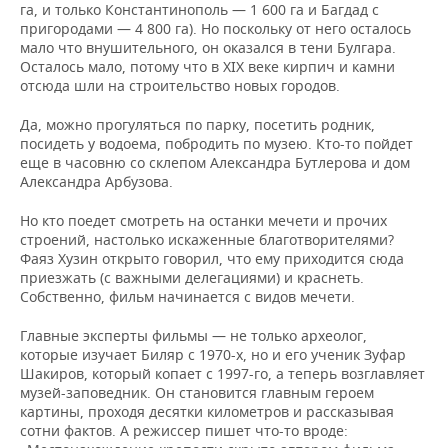
га, и только Константинополь — 1 600 га и Багдад с
пригородами — 4 800 га). Но поскольку от него осталось
мало что внушительного, он оказался в тени Булгара.
Осталось мало, потому что в XIX веке кирпич и камни
отсюда шли на строительство новых городов.
Да, можно прогуляться по парку, посетить родник,
посидеть у водоема, побродить по музею. Кто-то пойдет
еще в часовню со склепом Александра Бутлерова и дом
Александра Арбузова.
Но кто поедет смотреть на останки мечети и прочих
строений, настолько искаженные благотворителями?
Фаяз Хузин открыто говорил, что ему приходится сюда
приезжать (с важными делегациями) и краснеть.
Собственно, фильм начинается с видов мечети.
Главные эксперты фильмы — не только археолог,
которые изучает Биляр с 1970-х, но и его ученик Зуфар
Шакиров, который копает с 1997-го, а теперь возглавляет
музей-заповедник. Он становится главным героем
картины, проходя десятки километров и рассказывая
сотни фактов. А режиссер пишет что-то вроде: