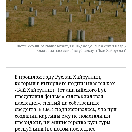
НЕФТЕХИМИЯ
РОЗНИЧНАЯ ТОРГОВЛЯ
НОВОСТИ ТЕХНОЛОГИЙ
МЕРОПРИЯТИЯ
НЕФТЬ
ТРАНСПОРТ
IT
НОВОСТИ МЕРОПРИЯТИЙ
СПОРТ
ОПК
УСЛУГИ
МЕДИА
ВЫЕЗДНАЯ РЕДАКЦИЯ
НОВОСТИ СПОРТА
ОБЩЕСТВО
ЭНЕРГЕТИКА
Фото: скриншот realnoevremya.ru видео youtube.com "Биляр /
Кладовая наследия", ютуб-аккаунт "Бай Хайруллин"
ТЕЛЕКОММУНИКАЦИИ
БИЗНЕС-БРАНЧИ
ФУТБОЛ
НОВОСТИ ОБЩЕСТВА
ФОТОГАЛЕРЕЯ
ONLINE-КОНФЕРЕНЦИИ
ХОККЕЙ
ВЛАСТЬ
СЮЖЕТЫ
В прошлом году Руслан Хайруллин,
ОТКРЫТАЯ ЛЕКЦИЯ
БАСКЕТБОЛ
ИНФРАСТРУКТУРА
СПРАВОЧНИК
который в интернете подписывается как
«Бай Хайруллин» (от английского by),
ВОЛЕЙБОЛ
ИСТОРИЯ
СПИСОК ПЕРСОН
ПОЛНАЯ ВЕРСИЯ
представил фильм «Биляр/Кладовая
наследия», снятый на собственные
КИБЕРСПОРТ
КУЛЬТУРА
СПИСОК КОМПАНИЙ
средства. В СМИ подчеркивалось, что при
создании картины ему не помогали ни
ФИГУРНОЕ КАТАНИЕ
МЕДИЦИНА
президент, ни Министерство культуры
республики (но потом последнее