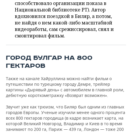
ВОДНЫЕ ВИДЫ СПОРТА
ОБРАЗОВАНИЕ
способствовало организации показа в
Национальной библиотеке РТ). Автор
ХОККЕЙ С МЯЧОМ
ПРОИСШЕСТВИЯ
вдохновился поездкой в Биляр, а потом,
не найдя о нем какой-либо масштабной
видеоработы, сам срежиссировал, снял и
смонтировал фильм.
ГОРОД БУЛГАР НА 800
ГЕКТАРОВ
Также на канале Хайруллина можно найти фильм о
путешествии по турецкому городу Демре, трейлер
картины «Дырявый день» с автомобилем в главной роли,
дебютную короткометражку «Возврат возможен».
Звучит уже как трюизм, что Биляр был одним из главных
городов Европы. Ученые изучили менее одного процента
всех 800 гектаров городища (в кадре возникает карта, на
которой Великий Новгород, Владимир и Киев в то время
занимают по 200 га, Париж — 439 га, Лондон — тоже 200