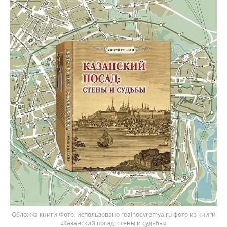
Обложка книги
использовано realnoevremya.ru фото из книги
«Казанский посад: стены и судьбы»