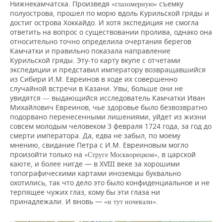
Нижнекамчатска. Произведя
съемку
«глазомерную»
полуострова, прошел по морю вдоль Курильской гряды и
достиг острова Хоккайдо. И хотя экспедиция не смогла
ответить на вопрос о существовании пролива, однако она
относительно точно определила очертания берегов
Камчатки и правильно показала направление
Курильской гряды. Эту-то карту вкупе с отчетами
экспедиции и представил императору возвращавшийся
из Сибири И.М. Евреинов в ходе их совершенно
случайной встречи в Казани. Увы, больше они не
увидятся
выдающийся исследователь Камчатки Иван
—
Михайлович Евреинов, чье здоровье было безвозвратно
подорвано перенесенными лишениями, уйдет из жизни
совсем молодым человеком 3 февраля 1724 года, за год до
смерти императора. Да, едва не забыл, по моему
мнению, свидание Петра с И.М. Евреиновым могло
произойти только на
в царской
«Струге Москворецком»,
каюте, и более нигде — в XVIII веке за хорошими
топографическими картами иноземцы буквально
охотились, так что дело это было конфиденциальное и не
терпящее чужих глаз, кому бы эти глаза ни
принадлежали. И вновь —
«и тут ночевали».