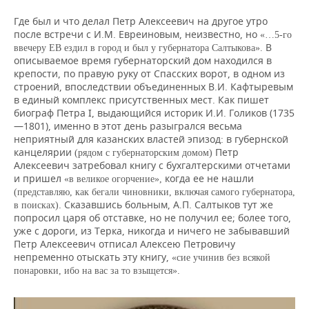
Где был и что делал Петр Алексеевич на другое утро
после встречи с И.М. Евреиновым, неизвестно, но
«…5-го
В
ввечеру ЕВ ездил в город и был у губернатора Салтыкова».
описываемое время губернаторский дом находился в
крепости, по правую руку от Спасских ворот, в одном из
строений, впоследствии объединенных В.И. Кафтыревым
в единый комплекс присутственных мест. Как пишет
биограф Петра I, выдающийся историк И.И. Голиков (1735
—1801), именно в этот день разыгрался весьма
неприятный для казанских властей эпизод: в губернской
канцелярии
Петр
(рядом с губернаторским домом)
Алексеевич затребовал книгу с бухгалтерскими отчетами
и пришел
когда ее не нашли
«в великое огорчение»,
(представляю, как бегали чиновники, включая самого губернатора,
. Сказавшись больным, А.П. Салтыков тут же
в поисках)
попросил царя об отставке, но не получил ее; более того,
уже с дороги, из Терка, никогда и ничего не забывавший
Петр Алексеевич отписал Алексею Петровичу
непременно отыскать эту книгу,
«сие учинив без всякой
.
понаровки, ибо на вас
за то взыщется»