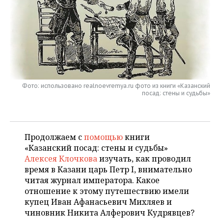
НЕФТЕХИМИЯ
РОЗНИЧНАЯ ТОРГОВЛЯ
НОВОСТИ ТЕХНОЛОГИЙ
МЕРОПРИЯТИЯ
НЕФТЬ
ТРАНСПОРТ
IT
НОВОСТИ МЕРОПРИЯТИЙ
СПОРТ
ОПК
УСЛУГИ
МЕДИА
ВЫЕЗДНАЯ РЕДАКЦИЯ
НОВОСТИ СПОРТА
ОБЩЕСТВО
ЭНЕРГЕТИКА
ТЕЛЕКОММУНИКАЦИИ
БИЗНЕС-БРАНЧИ
ФУТБОЛ
НОВОСТИ ОБЩЕСТВА
ФОТОГАЛЕРЕЯ
Фото: использовано realnoevremya.ru фото из книги «Казанский
посад: стены и судьбы»
ONLINE-КОНФЕРЕНЦИИ
ХОККЕЙ
ВЛАСТЬ
СЮЖЕТЫ
ОТКРЫТАЯ ЛЕКЦИЯ
БАСКЕТБОЛ
ИНФРАСТРУКТУРА
СПРАВОЧНИК
Продолжаем с
помощью
книги
«Казанский посад: стены и судьбы»
ВОЛЕЙБОЛ
ИСТОРИЯ
СПИСОК ПЕРСОН
ПОЛНАЯ ВЕРСИЯ
Алексея Клочкова
изучать, как проводил
время в Казани царь Петр I, внимательно
КИБЕРСПОРТ
КУЛЬТУРА
СПИСОК КОМПАНИЙ
читая журнал императора. Какое
отношение к этому путешествию имели
ФИГУРНОЕ КАТАНИЕ
МЕДИЦИНА
купец Иван Афанасьевич Михляев и
чиновник Никита Алферович Кудрявцев?