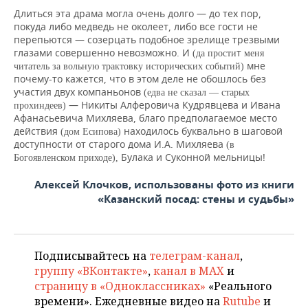
Длиться эта драма могла очень долго — до тех пор,
покуда либо медведь не околеет, либо все гости не
перепьются — созерцать подобное зрелище трезвыми
глазами совершенно невозможно. И
т
(да прости
меня
мне
читатель за вольную трактовку исторических событий)
почему-то кажется, что в этом деле не обошлось без
участия двух компаньонов
(едва не сказал — старых
— Никиты Алферовича Кудрявцева и Ивана
прохиндеев)
Афанасьевича Михляева, благо предполагаемое место
действия
находилось буквально в шаговой
(дом Есипова)
доступности от старого дома И.А. Михляева
(в
Булака и Суконной мельницы!
Богоявленском прихо
де),
Алексей Клочков, использованы фото из книги
«Казанский посад: стены и судьбы»
Подписывайтесь на
телеграм-канал
,
группу «ВКонтакте»
,
канал в MAX
и
страницу в «Одноклассниках»
«Реального
времени». Ежедневные видео на
Rutube
и