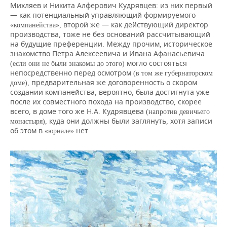
Михляев и Никита Алферович Кудрявцев: из них первый
— как потенциальный управляющий формируемого
второй же — как действующий директор
«компанейства»,
производства, тоже не без оснований рассчитывающий
на будущие преференции. Между прочим, историческое
знакомство Петра Алексеевича и Ивана Афанасьевича
могло состояться
(если они не были знакомы до этого)
непосредственно перед осмотром
(в том же губернаторском
предварительная же договоренность о скором
доме),
создании компанейства, вероятно, была достигнута уже
после их совместного похода на производство, скорее
всего, в доме того же Н.А. Кудрявцева
(напротив девичьего
куда они должны были заглянуть, хотя записи
монастыря),
об этом в
нет.
«юрнале»