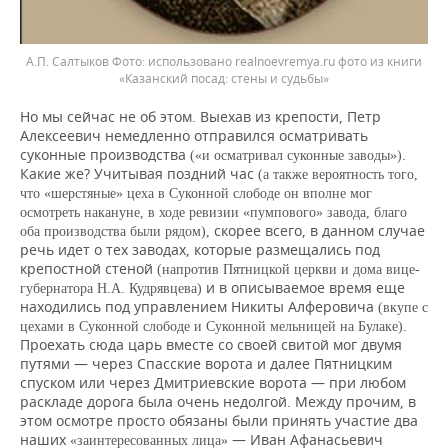
А.П. Салтыков
использовано realnoevremya.ru фото из книги
«Казанский посад: стены и судьбы»
Но мы сейчас не об этом. Выехав из крепости, Петр
Алексеевич немедленно отправился осматривать
суконные производства
.
(«и осматривал суконные заводы»)
Какие же? Учитывая поздний час
(а также вероятность того,
что «шерстяные» цеха в Суконной слободе он вполне мог
осмотреть накануне, в ходе ревизии «пумпового» завода, благо
скорее всего, в данном случае
оба производства были рядом),
речь идет о тех заводах, которые размещались под
крепостной стеной
(напротив Пятницкой церкви и дома вице-
и в описываемое время еще
губернатора Н.А. Кудрявцева)
находились под управлением Никиты Алферовича
(вкупе с
.
цехами в Суконной слободе и Суконной мельницей на Булаке)
Проехать сюда царь вместе со своей свитой мог двумя
путями — через Спасские ворота и далее Пятницким
спуском или через Дмитриевские ворота — при любом
раскладе дорога была очень недолгой. Между прочим, в
этом осмотре просто обязаны были принять участие два
наших
— Иван Афанасьевич
«заинтересованных лица»