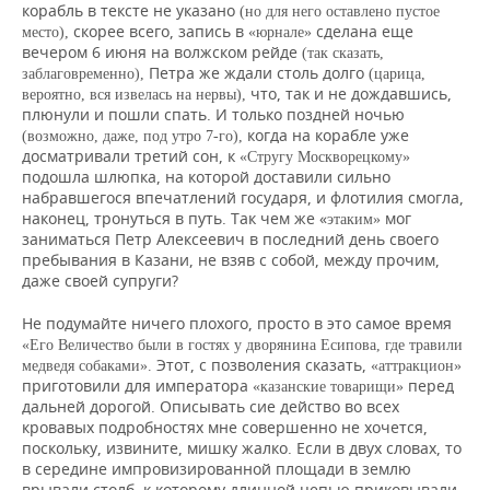
корабль в тексте не указано
(но для него оставлено пустое
скорее всего, запись в
сделана еще
место),
«юрнале»
вечером 6 июня на волжском рейде
(так сказать,
Петра же ждали столь долго
заблаговременно),
(царица,
что, так и не дождавшись,
вероятно, вся извелась на нервы),
плюнули и пошли спать. И только поздней ночью
когда на корабле уже
(возможно, даже, под утро 7-го),
досматривали третий сон, к
«Стругу Москворецкому»
подошла шлюпка, на которой доставили сильно
набравшегося впечатлений государя, и флотилия смогла,
наконец, тронуться в путь. Так чем же «
мог
этаким»
заниматься Петр Алексеевич в последний день своего
пребывания в Казани, не взяв с собой, между прочим,
даже своей супруги?
Не подумайте ничего плохого, просто в это самое время
«Его Величество были в гостях у дворянина
Есипова, где травили
Этот, с позволения сказать,
медведя собаками».
«аттракцион»
приготовили для императора
перед
«казанские товарищи»
дальней дорогой. Описывать сие действо во всех
кровавых подробностях мне совершенно не хочется,
поскольку, извините, мишку жалко. Если в двух словах, то
в середине импровизированной площади в землю
врывали столб, к которому длинной цепью приковывали