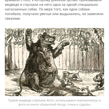
медведя и спускали на него одна за одной специально
натасканных собак. По мере того, как одни собаки
погибали, получали увечья или выдыхались, их заменяли
свежими.
Травля медведя собаками
использовано realnoevremya.ru
фото из книги «Казанский посад: стены и судьбы»