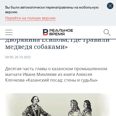
Вы были автоматически перенаправлены на мобильную
версию.
Перейти на полную версию
РЕГИОНЫ
ОБЩЕСТВО
«Его Величество были в гостях у
БАШКОРТОСТАН
НОВОСТИ
дворянина Есипова, где травили
ТАТАРСТАН
АНАЛИТИКА
медведя собаками»
УДМУРТИЯ
НОВОСТИ АНАЛИТИКИ
ЭКОНОМИКА
00:00, 26.10.2022
ДЕКЛАРАЦИИ О ДОХОДАХ
НОВОСТИ ЭКОНОМИКИ
ПРОМЫШЛЕННОСТЬ
Десятая часть главы о казанском промышленном
магнате Иване Михляеве из книги Алексея
КОРОЛИ ГОСЗАКАЗА ПФО
ФИНАНСЫ
НОВОСТИ
НЕДВИЖИМОСТЬ
Клочкова «Казанский посад: стены и судьбы»
ПРОМЫШЛЕННОСТИ
ВУЗЫ ТАТАРСТАНА
БАНКИ
НОВОСТИ НЕДВИЖИМОСТИ
АВТО
АГРОПРОМ
КОМУ ПРИНАДЛЕЖАТ
БЮДЖЕТ
НОВОСТИ АВТО
БИЗНЕС
ТОРГОВЫЕ ЦЕНТРЫ
МАШИНОСТРОЕНИЕ
ТАТАРСТАНА
ИНВЕСТИЦИИ
НОВОСТИ БИЗНЕСА
ТЕХНОЛОГИИ