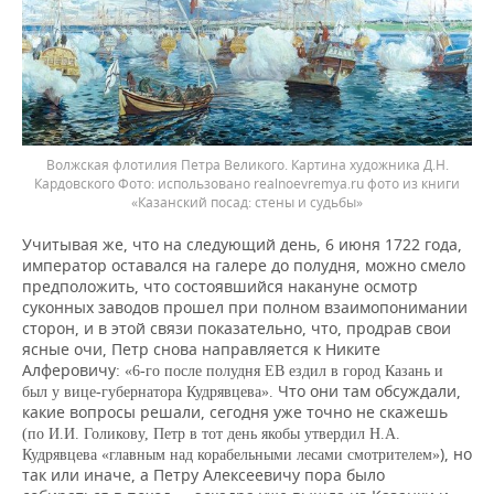
Волжская флотилия Петра Великого. Картина художника Д.Н.
Кардовского
использовано realnoevremya.ru фото из книги
«Казанский посад: стены и судьбы»
Учитывая же, что на следующий день, 6 июня 1722 года,
император оставался на галере до полудня, можно смело
предположить, что состоявшийся накануне осмотр
суконных заводов прошел при полном взаимопонимании
сторон, и в этой связи показательно, что, продрав свои
ясные очи, Петр снова направляется к Никите
Алферовичу:
«6-го после полудня ЕВ ездил в город Казань и
Что они там обсуждали,
был у
вице-губернатора Кудрявцева».
какие вопросы решали, сегодня уже точно не скажешь
(по И.И. Голикову, Петр в тот день якобы утвердил Н.А.
), но
Кудрявцева «главным над корабельными лесами смотрителем»
так или иначе, а Петру Алексеевичу пора было