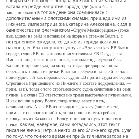
собираться в поход — эскадра уже вышла из Казанки и
встала на рейде напротив города, где
(как и было
в тот же день она соединилась с
запланировано)
дополнительными флотскими силами, пришедшими из
Нижнего. Императрица же Екатерина Алексеевна, сидя в
одиночестве на флагманском
«Струге Москворецком» (тоже
с
вышедшем на рейд и вставшем на якорь на стрежне Волги),
нетерпением ожидала, когда же из города доставят,
наконец, ее благоверного супруга:
«В те часы как ЕВ был в
городе, судно ЕВ, на котором присутствовала ЕВ Государыня
Императрица, також и яхта новая, которая тогда сделана была в
Казани, и прочие суда, на которых тогда придворные чины
обретались, пошли из речки Казанки греблею в начале
6-го часа
пополудни… А как поравнялось судно ЕВ против судна же барона
Строганова (пришедшего
из Нижнего в составе подкрепления, —
прим. авт.), тогда с того строгановского судна салютовано из семи
пушек, а с судна ЕВ ответствовано тремя выстрелами пушечными.
И как вошли в реку Волгу, тогда отшед верст с пять,
остановились. А как ЕВ из города в «__» часу (так в тексте, —
прим. авт.) изволил прибыть, тогда пошли в путь греблею,
вытянулись из Казанки на Волгу, и пошли в путь, и шли всю
Как вы, наверное, сами догадались, этот текст
ночь».
писал не лично Петр, а некто из его ближнего круга. Судя
по тому, что точного времени прибытия императора на