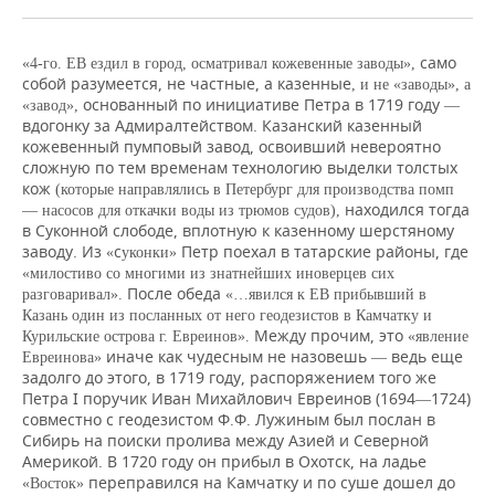
ВОДНЫЕ ВИДЫ СПОРТА
ОБРАЗОВАНИЕ
ХОККЕЙ С МЯЧОМ
ПРОИСШЕСТВИЯ
само
«4-го. ЕВ ездил в город, осматривал кожевенные заводы»,
собой разумеется, не частные, а казенные
, и не «заводы», а
основанный по инициативе Петра в 1719 году
«завод»,
—
вдогонку за Адмиралтейством. Казанский казенный
кожевенный пумповый завод, освоивший невероятно
сложную по тем временам технологию выделки толстых
кож
(которые направлялись в Петербург для производства помп
находился тогда
— насосов для откачки воды из трюмов судов),
в Суконной слободе, вплотную к казенному шерстяному
заводу. Из
с
Петр поехал в татарские районы, где
«
уконки»
«милостиво со многими из знатнейших иноверцев сих
После обеда
разговаривал».
«…явился к ЕВ прибывший в
Казань один из посланных от него геодезистов в Камчатку и
Между прочим, это
Курильские острова г. Евреинов».
«явление
иначе как чудесным не назовешь
ведь еще
Евреинова»
—
задолго до этого, в 1719 году, распоряжением того же
Петра I поручик Иван Михайлович Евреинов (1694
1724)
—
совместно с геодезистом Ф.Ф. Лужиным был послан в
Сибирь на поиски пролива между Азией и Северной
Америкой. В 1720 году он прибыл в Охотск, на ладье
переправился на Камчатку и по суше дошел до
«Восток»