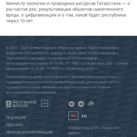
Министр экологии и природных ресурсов Татарстана — о
расчистке рек, рекультивации объектов накопленного
вреда, о цифровизации и о том, какой будет республика
через 10 лет
© 2015 - 2026 Сетевое издание «Реальное время» Зарегистрировано
Федеральной службой по надзору в сфере связи, информационных
технологий и массовых коммуникаций (Роскомнадзор) –
регистрационный номер ЭЛ № ФС 77 - 79627 от 18 декабря 2020 г. (ранее
свидетельство Эл № ФС 77-59331 от 18 сентября 2014 г.)
Использование материалов Реального Времени разрешено только с
предварительного согласия правообладателей, упоминание сайта и
прямая гиперссылка обязательны при частичном или полном
воспроизведении материалов.
18+
RU
EN
РЕДАКЦИЯ
РЕКЛАМА
Учредитель ООО «Реальное
ПРАВОВАЯ ИНФОРМАЦИЯ
время»