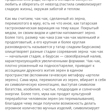
любить и оберегать от невзгод (пастила символизирует
сладкую жизнь), окружая заботой и теплом.
Как мы считаем, чак-чак, сделанный из зерна,
перемолотого в муку, есть не что иное, как татарская
гастрономическая вариация на тему каши. Покрытый
медом, он своим видом и цветом напоминает зерно.
Более того, размер чак-чака (сам чак-чак маленький и
продолговатый, а его крупная и более круглая
разновидность называется у татар сладким баурсаком)
олицетворяет разные стадии созревания зерна: чак-чак
— начальная стадия, а баурсак — своеобразный налив,
характеризующийся увеличенными формами. Чак-чак,
плотно уложенный на подносе/тарелке, приводит к
ассоциации дружного жития зерен в едином
пространстве (вспомним гачевскую метафору «артели
зерен»). Сама мука, перемолотая из зерен, вбирает в себя
их символическую коннотацию, выступая символом
богатства, изобилия, счастья, плодородия и солнечной
энергии. Более того, мука как продукт культурной
переработки человеком зерен (их перемалывания),
благодаря чему люди получили возможность делать
огромное количество мучных изделий, символизирует