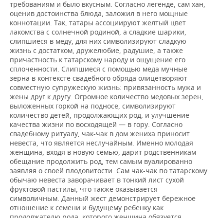
требованиям и было вкусным. Согласно легенде, сам хан,
оценив достоинства блюда, заложил в него мощные
коннотации. Так, татары ассоциируют желтый цвет
лакомства с солнечной родиной, а сладкие шарики,
слипшиеся в меду, для них символизируют сладкую
жизнь с достатком, дружелюбие, радушие, а также
причастность к татарскому народу и ощущение его
сплоченности. Слипшиеся с помощью меда мучные
зерна в контексте свадебного обряда олицетворяют
совместную супружескую жизнь: привязанность мужа и
жены друг к другу. Огромное количество медовых зерен,
выложенных горкой на подносе, символизируют
количество детей, продолжающих род, и улучшение
качества жизни по восходящей — в гору. Согласно
свадебному ритуалу, чак-чак в дом жениха приносит
невеста, что является неслучайным. Именно молодая
женщина, входя в новую семью, дарит родственникам
обещание продолжить род, тем самым вуалированно
заявляя о своей плодовитости. Сам чак-чак по татарскому
обычаю невеста заворачивает в тонкий лист сухой
фруктовой пастилы, что также оказывается
символичным. Данный жест демонстрирует бережное
отношение к семени и будущему ребенку как
продолжателю рода, которого женщина обязуется