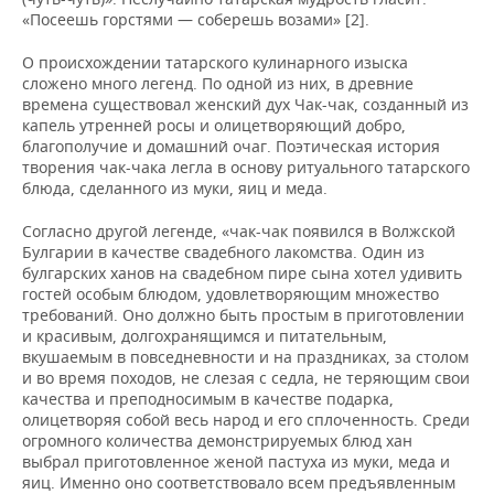
«Посеешь горстями — соберешь возами» [2].
О происхождении татарского кулинарного изыска
сложено много легенд. По одной из них, в древние
времена существовал женский дух Чак-чак, созданный из
капель утренней росы и олицетворяющий добро,
благополучие и домашний очаг. Поэтическая история
творения чак-чака легла в основу ритуального татарского
блюда, сделанного из муки, яиц и меда.
Согласно другой легенде, «чак-чак появился в Волжской
Булгарии в качестве свадебного лакомства. Один из
булгарских ханов на свадебном пире сына хотел удивить
гостей особым блюдом, удовлетворяющим множество
требований. Оно должно быть простым в приготовлении
и красивым, долгохранящимся и питательным,
вкушаемым в повседневности и на праздниках, за столом
и во время походов, не слезая с седла, не теряющим свои
качества и преподносимым в качестве подарка,
олицетворяя собой весь народ и его сплоченность. Среди
огромного количества демонстрируемых блюд хан
выбрал приготовленное женой пастуха из муки, меда и
яиц. Именно оно соответствовало всем предъявленным