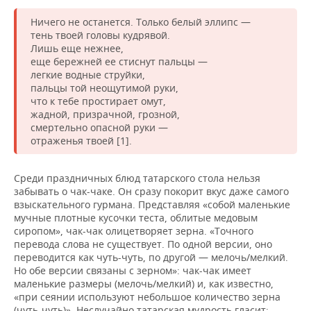
ВОДНЫЕ ВИДЫ СПОРТА
ОБРАЗОВАНИЕ
Ничего не останется. Только белый эллипс —
ХОККЕЙ С МЯЧОМ
ПРОИСШЕСТВИЯ
тень твоей головы кудрявой.
Лишь еще нежнее,
еще бережней ее стиснут пальцы —
легкие водные струйки,
пальцы той неощутимой руки,
что к тебе простирает омут,
жадной, призрачной, грозной,
смертельно опасной руки —
отраженья твоей [1].
Среди праздничных блюд татарского стола нельзя
забывать о чак-чаке. Он сразу покорит вкус даже самого
взыскательного гурмана. Представляя «собой маленькие
мучные плотные кусочки теста, облитые медовым
сиропом», чак-чак олицетворяет зерна. «Точного
перевода слова не существует. По одной версии, оно
переводится как чуть-чуть, по другой — мелочь/мелкий.
Но обе версии связаны с зерном»: чак-чак имеет
маленькие размеры (мелочь/мелкий) и, как известно,
«при сеянии используют небольшое количество зерна
(чуть-чуть)». Неслучайно татарская мудрость гласит: