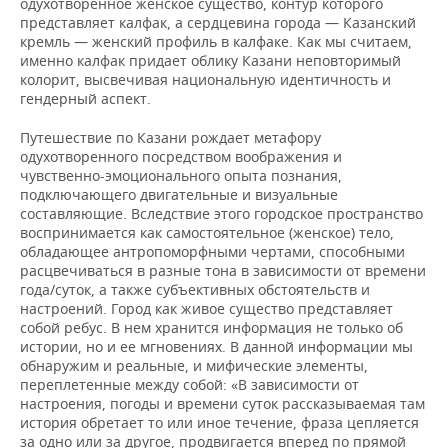
одухотворенное женское существо, контур которого
представляет калфак, а сердцевина города — Казанский
кремль — женский профиль в калфаке. Как мы считаем,
именно калфак придает облику Казани неповторимый
колорит, высвечивая национальную идентичность и
гендерный аспект.
Путешествие по Казани рождает метафору
одухотворенного посредством воображения и
чувственно-эмоционального опыта познания,
подключающего двигательные и визуальные
составляющие. Вследствие этого городское пространство
воспринимается как самостоятельное (женское) тело,
обладающее антропоморфными чертами, способными
расцвечиваться в разные тона в зависимости от времени
года/суток, а также субъективных обстоятельств и
настроений. Город как живое существо представляет
собой ребус. В нем хранится информация не только об
истории, но и ее мгновениях. В данной информации мы
обнаружим и реальные, и мифические элементы,
переплетенные между собой: «В зависимости от
настроения, погоды и времени суток рассказываемая там
история обретает то или иное течение, фраза цепляется
за одно или за другое, продвигается вперед по прямой