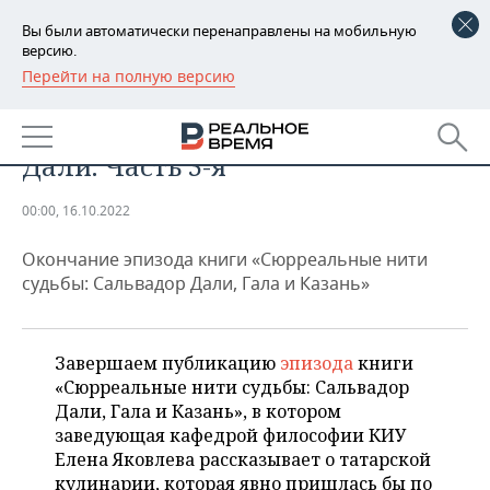
Вы были автоматически перенаправлены на мобильную
версию.
Перейти на полную версию
РЕГИОНЫ
ОБЩЕСТВО
Подбор татарских блюд для
БАШКОРТОСТАН
НОВОСТИ
Дали. Часть 3-я
ТАТАРСТАН
АНАЛИТИКА
00:00, 16.10.2022
УДМУРТИЯ
НОВОСТИ АНАЛИТИКИ
ЭКОНОМИКА
Окончание эпизода книги «Сюрреальные нити
ДЕКЛАРАЦИИ О ДОХОДАХ
НОВОСТИ ЭКОНОМИКИ
ПРОМЫШЛЕННОСТЬ
судьбы: Сальвадор Дали, Гала и Казань»
КОРОЛИ ГОСЗАКАЗА ПФО
ФИНАНСЫ
НОВОСТИ
НЕДВИЖИМОСТЬ
ПРОМЫШЛЕННОСТИ
Завершаем публикацию
эпизода
книги
ВУЗЫ ТАТАРСТАНА
БАНКИ
НОВОСТИ НЕДВИЖИМОСТИ
АВТО
«Сюрреальные нити судьбы: Сальвадор
АГРОПРОМ
Дали, Гала и Казань», в котором
КОМУ ПРИНАДЛЕЖАТ
БЮДЖЕТ
НОВОСТИ АВТО
БИЗНЕС
заведующая кафедрой философии КИУ
ТОРГОВЫЕ ЦЕНТРЫ
МАШИНОСТРОЕНИЕ
Елена Яковлева рассказывает о татарской
ТАТАРСТАНА
ИНВЕСТИЦИИ
НОВОСТИ БИЗНЕСА
ТЕХНОЛОГИИ
кулинарии, которая явно пришлась бы по