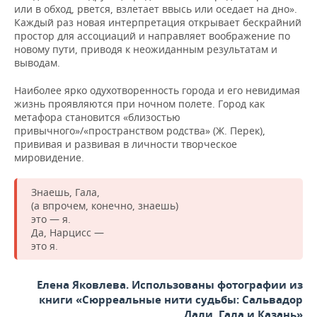
или в обход, рвется, взлетает ввысь или оседает на дно».
Каждый раз новая интерпретация открывает бескрайний
простор для ассоциаций и направляет воображение по
новому пути, приводя к неожиданным результатам и
выводам.
Наиболее ярко одухотворенность города и его невидимая
жизнь проявляются при ночном полете. Город как
метафора становится «близостью
привычного»/«пространством родства» (Ж. Перек),
прививая и развивая в личности творческое
мировидение.
Знаешь, Гала,
(а впрочем, конечно, знаешь)
это — я.
Да, Нарцисс —
это я.
Елена Яковлева. Использованы фотографии из
книги «Сюрреальные нити судьбы: Сальвадор
Дали, Гала и Казань»