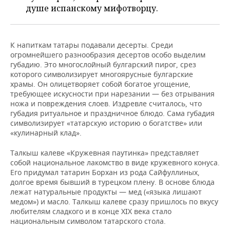
НЕФТЕХИМИЯ
душе испанскому мифотворцу.
РОЗНИЧНАЯ ТОРГОВЛЯ
НОВОСТИ ТЕХНОЛОГИЙ
МЕРОПРИЯТИЯ
НЕФТЬ
ТРАНСПОРТ
IT
НОВОСТИ МЕРОПРИЯТИЙ
СПОРТ
К напиткам татары подавали десерты. Среди
ОПК
огромнейшего разнообразия десертов особо выделим
губадию. Это многослойный булгарский пирог, срез
УСЛУГИ
МЕДИА
ВЫЕЗДНАЯ РЕДАКЦИЯ
НОВОСТИ СПОРТА
ОБЩЕСТВО
ЭНЕРГЕТИКА
которого символизирует многоярусные булгарские
храмы. Он олицетворяет собой богатое угощение,
ТЕЛЕКОММУНИКАЦИИ
БИЗНЕС-БРАНЧИ
ФУТБОЛ
НОВОСТИ ОБЩЕСТВА
ФОТОГАЛЕРЕЯ
требующее искусности при нарезании — без отрывания
ножа и повреждения слоев. Издревле считалось, что
губадия ритуальное и праздничное блюдо. Сама губадия
ONLINE-КОНФЕРЕНЦИИ
ХОККЕЙ
ВЛАСТЬ
СЮЖЕТЫ
символизирует «татарскую историю о богатстве» или
«кулинарный клад».
ОТКРЫТАЯ ЛЕКЦИЯ
БАСКЕТБОЛ
ИНФРАСТРУКТУРА
СПРАВОЧНИК
Талкыш калеве «Кружевная паутинка» представляет
ВОЛЕЙБОЛ
ИСТОРИЯ
СПИСОК ПЕРСОН
ПОЛНАЯ ВЕРСИЯ
собой национальное лакомство в виде кружевного конуса.
Его придумал татарин Борхан из рода Сайфуллиных,
долгое время бывший в турецком плену. В основе блюда
КИБЕРСПОРТ
КУЛЬТУРА
СПИСОК КОМПАНИЙ
лежат натуральные продукты — мед («языка лишают
медом») и масло. Талкыш калеве сразу пришлось по вкусу
ФИГУРНОЕ КАТАНИЕ
МЕДИЦИНА
любителям сладкого и в конце XIX века стало
национальным символом татарского стола.