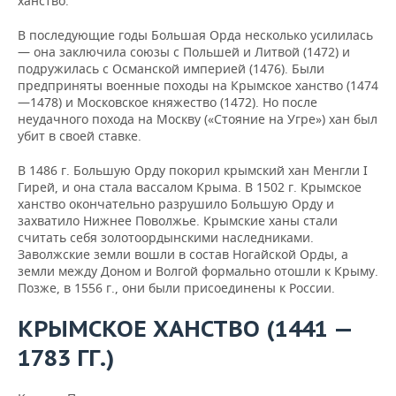
ханство.
ВОДНЫЕ ВИДЫ СПОРТА
ОБРАЗОВАНИЕ
В последующие годы Большая Орда несколько усилилась
ХОККЕЙ С МЯЧОМ
ПРОИСШЕСТВИЯ
— она заключила союзы с Польшей и Литвой (1472) и
подружилась с Османской империей (1476). Были
предприняты военные походы на Крымское ханство (1474
—1478) и Московское княжество (1472). Но после
неудачного похода на Москву («Стояние на Угре») хан был
убит в своей ставке.
В 1486 г. Большую Орду покорил крымский хан Менгли I
Гирей, и она стала вассалом Крыма. В 1502 г. Крымское
ханство окончательно разрушило Большую Орду и
захватило Нижнее Поволжье. Крымские ханы стали
считать себя золотоордынскими наследниками.
Заволжские земли вошли в состав Ногайской Орды, а
земли между Доном и Волгой формально отошли к Крыму.
Позже, в 1556 г., они были присоединены к России.
КРЫМСКОЕ ХАНСТВО
(1441 —
1783 ГГ.)