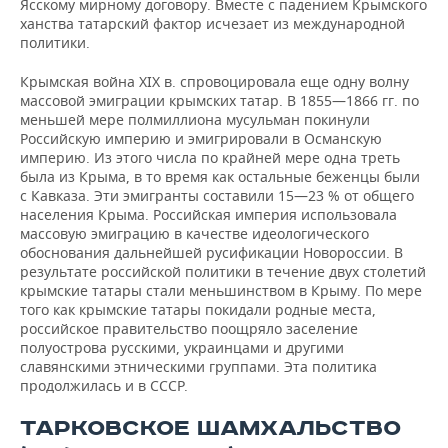
Ясскому мирному договору. Вместе с падением Крымского
ханства татарский фактор исчезает из международной
политики.
Крымская война XIX в. спровоцировала еще одну волну
массовой эмиграции крымских татар. В 1855—1866 гг. по
меньшей мере полмиллиона мусульман покинули
Российскую империю и эмигрировали в Османскую
империю. Из этого числа по крайней мере одна треть
была из Крыма, в то время как остальные беженцы были
с Кавказа. Эти эмигранты составили 15—23 % от общего
населения Крыма. Российская империя использовала
массовую эмиграцию в качестве идеологического
обоснования дальнейшей русификации Новороссии. В
результате российской политики в течение двух столетий
крымские татары стали меньшинством в Крыму. По мере
того как крымские татары покидали родные места,
российское правительство поощряло заселение
полуострова русскими, украинцами и другими
славянскими этническими группами. Эта политика
продолжилась и в СССР.
ТАРКОВСКОЕ ШАМХАЛЬСТВО