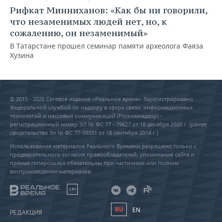
Рифкат Минниханов: «Как бы ни говорили,
что незаменимых людей нет, но, к
сожалению, он незаменимый»
В Татарстане прошел семинар памяти археолога Фаяза
Хузина
© 2015 - 2026 Сетевое издание «Реальное время» Зарегистрировано
Федеральной службой по надзору в сфере связи, информационных
технологий и массовых коммуникаций (Роскомнадзор) –
регистрационный номер ЭЛ № ФС 77 - 79627 от 18 декабря 2020 г. (ранее
свидетельство Эл № ФС 77-59331 от 18 сентября 2014 г.)
Использование материалов Реального Времени разрешено только с
предварительного согласия правообладателей, упоминание сайта и
прямая гиперссылка обязательны при частичном или полном
воспроизведении материалов.
18+
RU
EN
РЕДАКЦИЯ