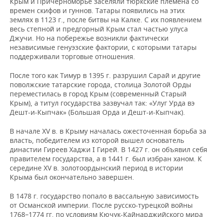
Крым и Причерноморье заселяли тюркские племена со
времен скифов и гуннов. Татары появились на этих
землях в 1123 г., после битвы на Калке. С их появлением
весь степной и предгорный Крым стал частью улуса
Джучи. Но на побережье возникли фактически
независимые генуэзские фактории, с которыми татары
поддерживали торговые отношения.
После того как Тимур в 1395 г. разрушил Сарай и другие
поволжские татарские города, столица Золотой Орды
переместилась в город Крым (современный Старый
Крым), а титул государства зазвучал так: «Улуг Урда вэ
Дешт-и-Кыпчак» (Большая Орда и Дешт-и-Кыпчак).
В начале XV в. в Крыму началась ожесточенная борьба за
власть, победителем из которой вышел основатель
династии Гиреев Хаджи I Гирей. В 1427 г. он объявил себя
правителем государства, а в 1441 г. был избран ханом. К
середине XV в. золотоордынский период в истории
Крыма был окончательно завершен.
В 1478 г. государство попало в вассальную зависимость
от Османской империи. После русско-турецкой войны
1768–1774 гг. по условиям Кючук-Кайнарджийского мира