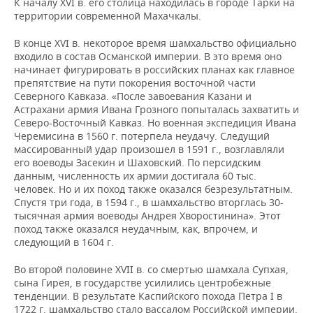
К началу XVI в. его столица находилась в городе Тарки на
территории современной Махачкалы.
В конце XVI в. некоторое время шамхальство официально
входило в состав Османской империи. В это время оно
начинает фигурировать в российских планах как главное
препятствие на пути покорения восточной части
Северного Кавказа. «После завоевания Казани и
Астрахани армия Ивана Грозного попыталась захватить и
Северо-Восточный Кавказ. Но военная экспедиция Ивана
Черемисина в 1560 г. потерпела неудачу. Следущий
массированный удар произошел в 1591 г., возглавляли
его воеводы Засекин и Шаховский. По персидским
данным, численность их армии достигала 60 тыс.
человек. Но и их поход также оказался безрезультатным.
Спустя три года, в 1594 г., в шамхальство вторглась 30-
тысячная армия воеводы Андрея Хворостинина». Этот
поход также оказался неудачным, как, впрочем, и
следующий в 1604 г.
Во второй половине XVII в. со смертью шамхала Супхая,
сына Гирея, в государстве усилились центробежные
тенденции. В результате Каспийского похода Петра I в
1722 г. шамхальство стало вассалом Российской империи.