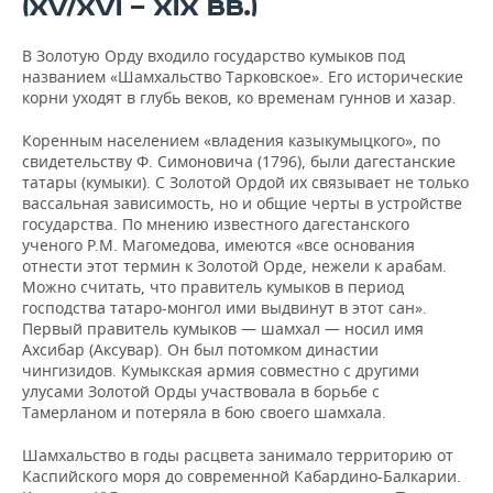
(XV/XVI — XIX ВВ.)
В Золотую Орду входило государство кумыков под
названием «Шамхальство Тарковское». Его исторические
корни уходят в глубь веков, ко временам гуннов и хазар.
Коренным населением «владения казыкумыцкого», по
свидетельству Ф. Симоновича (1796), были дагестанские
татары (кумыки). С Золотой Ордой их связывает не только
вассальная зависимость, но и общие черты в устройстве
государства. По мнению известного дагестанского
ученого Р.М. Магомедова, имеются «все основания
отнести этот термин к Золотой Орде, нежели к арабам.
Можно считать, что правитель кумыков в период
господства татаро-монгол ими выдвинут в этот сан».
Первый правитель кумыков — шамхал — носил имя
Ахсибар (Аксувар). Он был потомком династии
чингизидов. Кумыкская армия совместно с другими
улусами Золотой Орды участвовала в борьбе с
Тамерланом и потеряла в бою своего шамхала.
Шамхальство в годы расцвета занимало территорию от
Каспийского моря до современной Кабардино-Балкарии.