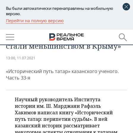
Вы были автоматически перенаправлены на мобильную
версию.
Перейти на полную версию
РЕГИОНЫ
Рафаэль Хакимов: «За два
БАШКОРТОСТАН
НОВОСТИ
столетия крымские татары
стали меньшинством в Крыму»
ТАТАРСТАН
АНАЛИТИКА
13:00, 11.07.2021
УДМУРТИЯ
НОВОСТИ АНАЛИТИКИ
ЭКОНОМИКА
«Исторический путь татар» казанского ученого.
ДЕКЛАРАЦИИ О ДОХОДАХ
НОВОСТИ ЭКОНОМИКИ
ПРОМЫШЛЕННОСТЬ
Часть 33-я
КОРОЛИ ГОСЗАКАЗА ПФО
ФИНАНСЫ
НОВОСТИ
НЕДВИЖИМОСТЬ
ПРОМЫШЛЕННОСТИ
Научный руководитель Института
ВУЗЫ ТАТАРСТАНА
БАНКИ
НОВОСТИ НЕДВИЖИМОСТИ
АВТО
истории им. Ш. Марджани Рафаэль
АГРОПРОМ
Хакимов написал книгу «Исторический
КОМУ ПРИНАДЛЕЖАТ
БЮДЖЕТ
НОВОСТИ АВТО
БИЗНЕС
путь татар: перипетии судьбы». В ней
ТОРГОВЫЕ ЦЕНТРЫ
МАШИНОСТРОЕНИЕ
казанский историк рассматривает
ТАТАРСТАНА
ИНВЕСТИЦИИ
НОВОСТИ БИЗНЕСА
ТЕХНОЛОГИИ
некоторые аспекты отношения к татарам