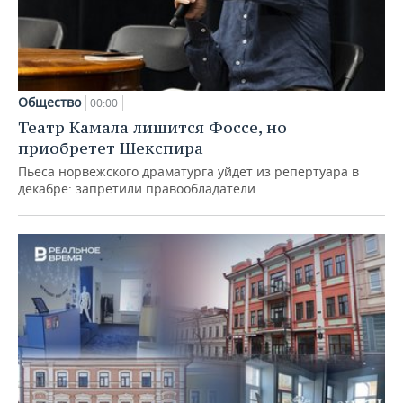
Общество
00:00
Театр Камала лишится Фоссе, но
приобретет Шекспира
Пьеса норвежского драматурга уйдет из репертуара в
декабре: запретили правообладатели