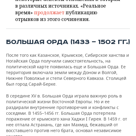
НЕФТЕХИМИЯ
в различных источниках. «Реальное
РОЗНИЧНАЯ ТОРГОВЛЯ
НОВОСТИ ТЕХНОЛОГИЙ
МЕРОПРИЯТИЯ
время»
продолжает
публикацию
НЕФТЬ
отрывков из этого сочинения.
ТРАНСПОРТ
IT
НОВОСТИ МЕРОПРИЯТИЙ
СПОРТ
ОПК
УСЛУГИ
МЕДИА
ВЫЕЗДНАЯ РЕДАКЦИЯ
НОВОСТИ СПОРТА
ОБЩЕСТВО
БОЛЬШАЯ ОРДА (1433 — 1502 ГГ.)
ЭНЕРГЕТИКА
ТЕЛЕКОММУНИКАЦИИ
БИЗНЕС-БРАНЧИ
ФУТБОЛ
НОВОСТИ ОБЩЕСТВА
ФОТОГАЛЕРЕЯ
После того как Казанское, Крымское, Сибирское ханства и
Ногайская Орда получили самостоятельность, на
политической карте появилась еще и Большая Орда. Ее
ONLINE-КОНФЕРЕНЦИИ
ХОККЕЙ
ВЛАСТЬ
СЮЖЕТЫ
территория включала земли между Доном и Волгой,
Нижнее Поволжье и степи Северного Кавказа. Столицей
ОТКРЫТАЯ ЛЕКЦИЯ
БАСКЕТБОЛ
ИНФРАСТРУКТУРА
СПРАВОЧНИК
был город Сарай-Берке.
ВОЛЕЙБОЛ
ИСТОРИЯ
СПИСОК ПЕРСОН
ПОЛНАЯ ВЕРСИЯ
В середине XV в. Большая Орда играла важную роль в
политической жизни Восточной Европы. Но и ее
раздирали внутренние противоречия и конфликты с
КИБЕРСПОРТ
КУЛЬТУРА
СПИСОК КОМПАНИЙ
соседями. В 1455–1456 гг. Большая Орда потерпела
поражение от крымского хана Хаджи I Гирея. В 1459 г. от
ФИГУРНОЕ КАТАНИЕ
МЕДИЦИНА
нее отпала Астрахань, где хан Махмуд, бежавший от
восставшего против него брата, основал независимое