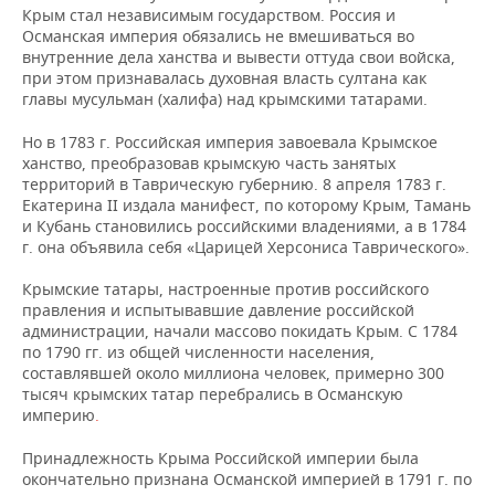
Крым стал независимым государством. Россия и
Османская империя обязались не вмешиваться во
внутренние дела ханства и вывести оттуда свои войска,
при этом признавалась духовная власть султана как
главы мусульман (халифа) над крымскими татарами.
Но в 1783 г. Российская империя завоевала Крымское
ханство, преобразовав крымскую часть занятых
территорий в Таврическую губернию. 8 апреля 1783 г.
Екатерина II издала манифест, по которому Крым, Тамань
и Кубань становились российскими владениями, а в 1784
г. она объявила себя «Царицей Херсониса Таврического».
Крымские татары, настроенные против российского
правления и испытывавшие давление российской
администрации, начали массово покидать Крым. С 1784
по 1790 гг. из общей численности населения,
составлявшей около миллиона человек, примерно 300
тысяч крымских татар перебрались в Османскую
империю
.
Принадлежность Крыма Российской империи была
окончательно признана Османской империей в 1791 г. по