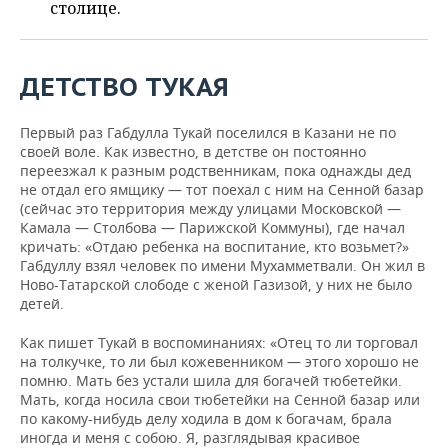
ВОДНЫЕ ВИДЫ СПОРТА
ОБРАЗОВАНИЕ
столице.
ХОККЕЙ С МЯЧОМ
ПРОИСШЕСТВИЯ
ДЕТСТВО ТУКАЯ
Первый раз Габдулла Тукай поселился в Казани не по
своей воле. Как известно, в детстве он постоянно
переезжал к разным родственникам, пока однажды дед
не отдал его ямщику — тот поехал с ним на Сенной базар
(сейчас это территория между улицами Московской —
Камала — Столбова — Парижской Коммуны), где начал
кричать: «Отдаю ребенка на воспитание, кто возьмет?»
Габдуллу взял человек по имени Мухамметвали. Он жил в
Ново-Татарской слободе с женой Газизой, у них не было
детей.
Как пишет Тукай в воспоминаниях: «Отец то ли торговал
на толкучке, то ли был кожевенником — этого хорошо не
помню. Мать без устали шила для богачей тюбетейки.
Мать, когда носила свои тюбетейки на Сенной базар или
по какому-нибудь делу ходила в дом к богачам, брала
иногда и меня с собою. Я, разглядывая красивое