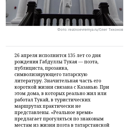
НЕФТЕХИМИЯ
РОЗНИЧНАЯ ТОРГОВЛЯ
НОВОСТИ ТЕХНОЛОГИЙ
МЕРОПРИЯТИЯ
НЕФТЬ
ТРАНСПОРТ
IT
НОВОСТИ МЕРОПРИЯТИЙ
СПОРТ
ОПК
Фото: realnoevremya.ru/Олег Тихонов
УСЛУГИ
МЕДИА
ВЫЕЗДНАЯ РЕДАКЦИЯ
НОВОСТИ СПОРТА
ОБЩЕСТВО
ЭНЕРГЕТИКА
ТЕЛЕКОММУНИКАЦИИ
БИЗНЕС-БРАНЧИ
ФУТБОЛ
НОВОСТИ ОБЩЕСТВА
ФОТОГАЛЕРЕЯ
26 апреля исполнится 135 лет со дня
рождения Габдуллы Тукая — поэта,
ONLINE-КОНФЕРЕНЦИИ
ХОККЕЙ
ВЛАСТЬ
СЮЖЕТЫ
публициста, прозаика,
символизирующего татарскую
ОТКРЫТАЯ ЛЕКЦИЯ
БАСКЕТБОЛ
ИНФРАСТРУКТУРА
СПРАВОЧНИК
литературу. Значительная часть его
короткой жизни связана с Казанью. При
ВОЛЕЙБОЛ
ИСТОРИЯ
СПИСОК ПЕРСОН
ПОЛНАЯ ВЕРСИЯ
этом дома, в которых реально жил или
работал Тукай, в туристических
КИБЕРСПОРТ
КУЛЬТУРА
СПИСОК КОМПАНИЙ
маршрутах практически не
представлены. «Реальное время»
ФИГУРНОЕ КАТАНИЕ
МЕДИЦИНА
предлагает прогуляться по знаковым
местам из жизни поэта в татарстанской