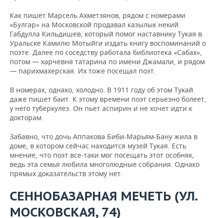
Как пишет Марсель Ахметзянов, рядом с номерами
«Булгар» на Московской продавал казылык некий
Габдулла Кильдишев, который помог наставнику Тукая в
Уральске Камилю Мотыйги издать книгу воспоминаний о
поэте. Далее по соседству работала библиотека «Сабах»,
потом — харчевня татарина по имени Джамали, и рядом
— парихмахерская. Их тоже посещал поэт.
В номерах, однако, холодно. В 1911 году об этом Тукай
даже пишет баит. К этому времени поэт серьезно болеет,
у него туберкулез. Он пьет аспирин и не хочет идти к
докторам.
Забавно, что дочь Аппакова Биби-Марьям-Бану жила в
доме, в котором сейчас находится музей Тукая. Есть
мнение, что поэт все-таки мог посещать этот особняк,
ведь эта семья любила многолюдные собрания. Однако
прямых доказательств этому нет.
СЕННОБАЗАРНАЯ МЕЧЕТЬ (УЛ.
МОСКОВСКАЯ, 74)