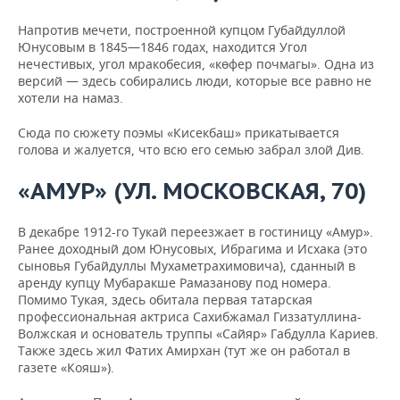
Напротив мечети, построенной купцом Губайдуллой
Юнусовым в 1845—1846 годах, находится Угол
нечестивых, угол мракобесия, «көфер почмагы». Одна из
версий — здесь собирались люди, которые все равно не
хотели на намаз.
Сюда по сюжету поэмы «Кисекбаш» прикатывается
голова и жалуется, что всю его семью забрал злой Див.
«
АМУР» (УЛ.
МОСКОВСКАЯ
, 70)
В декабре 1912-го Тукай переезжает в гостиницу «Амур».
Ранее доходный дом Юнусовых, Ибрагима и Исхака (это
сыновья Губайдуллы Мухаметрахимовича), сданный в
аренду купцу Мубаракше Рамазанову под номера.
Помимо Тукая, здесь обитала первая татарская
профессиональная актриса Сахибжамал Гиззатуллина-
Волжская и основатель труппы «Сайяр» Габдулла Кариев.
Также здесь жил Фатих Амирхан (тут же он работал в
газете «Кояш»).