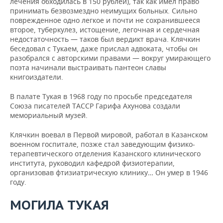
лечения обходилась в 150 рублей), так как имел право
принимать безвозмездно неимущих больных. Сильно
поврежденное одно легкое и почти не сохранившееся
второе, туберкулез, истощение, легочная и сердечная
недостаточность — таков был вердикт врача. Клячкин
беседовал с Тукаем, даже прислал адвоката, чтобы он
разобрался с авторскими правами — вокруг умирающего
поэта начинали выстраивать пантеон славы
книгоиздатели.
В палате Тукая в 1968 году по просьбе председателя
Союза писателей ТАССР Гарифа Ахунова создали
мемориальный музей.
Клячкин воевал в Первой мировой, работал в Казанском
военном госпитале, позже стал заведующим физико-
терапевтического отделения Казанского клинического
института, руководил кафедрой физиотерапии,
организовав фтизиатрическую клинику… Он умер в 1946
году.
МОГИЛА ТУКАЯ