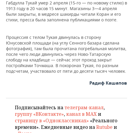
Габдулла Тукай умер 2 апреля (15-го — по новому стилю) в
1913 году в 20 часов 15 минут. Магазины 3—4 апреля
были закрыты, в медресе шакирды читали Коран и его
стихи, пресса была заполнена публикациями о поэте.
Процессия с телом Тукая двинулась в сторону
Юнусовской площади (на углу Сенного базара сделана
фотография), там была прочитана погребальная молитва,
после чего люди двинулись через Ново-Татарскую
слободу на кладбище — сейчас этот проход закрыт
постройками Точмаша. В похоронах Тукая, по разным
подсчетам, участвовало от пяти до десяти тысяч человек.
Радиф Кашапов
Подписывайтесь на
телеграм-канал
,
группу «ВКонтакте»
,
канал в MAX
и
страницу в «Одноклассниках»
«Реального
времени». Ежедневные видео на
Rutube
и