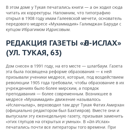
В этом доме у Тукая печатались книги — а он ходил сюда
читать их корректуры. Напомним, что типографию
открыл в 1908 году имам Галеевской мечети, основатель
передового медресе «Мухаммадия» Галимджан Баруди с
купцом Ибрагимом Идрисовым.
РЕДАКЦИЯ ГАЗЕТЫ «ӘЛ-ИСЛАХ»
(УЛ. ТУКАЯ, 63)
Дом снесен в 1991 году, на его месте — шлагбаум. Газета
эта была посвящена реформе образования — к ней
призывали ученики медресе, которые, под воздействием
революции 1905 года требовали, чтобы образование в их
учреждениях было более мирским, а порядок
преподавания — более современным. Возникшее в
медресе «Мухаммадия» движение называлось
«Ислахчылар», верховодил там друг Тукая Фатих Амирхан
(официально редактором был Бахтияров). Вместе они и
выпускали эту еженедельную газету, призывая заменить
«этих глупцов на открытых и умных». В «Әл-Ислах»
печатались почти все литераторы того времени. При