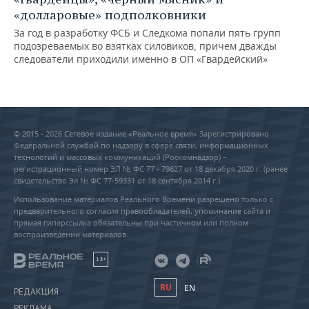
«долларовые» подполковники
За год в разработку ФСБ и Следкома попали пять групп
подозреваемых во взятках силовиков, причем дважды
следователи приходили именно в ОП «Гвардейский»
© 2015 - 2026 Сетевое издание «Реальное время» Зарегистрировано
Федеральной службой по надзору в сфере связи, информационных
технологий и массовых коммуникаций (Роскомнадзор) –
регистрационный номер ЭЛ № ФС 77 - 79627 от 18 декабря 2020 г. (ранее
свидетельство Эл № ФС 77-59331 от 18 сентября 2014 г.)
Использование материалов Реального Времени разрешено только с
предварительного согласия правообладателей, упоминание сайта и
прямая гиперссылка обязательны при частичном или полном
воспроизведении материалов.
18+
RU
EN
РЕДАКЦИЯ
РЕКЛАМА