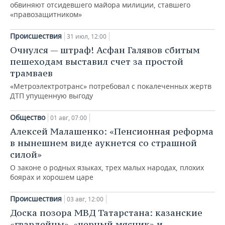
обвиняют отсидевшего майора милиции, ставшего
«правозащитником»
Происшествия
31 июл, 12:00
Очнулся — штраф! Асфан Галявов сбитым
пешеходам выставил счет за простой
трамваев
«Метроэлектротранс» потребовал с покалеченных жертв
ДТП упущенную выгоду
Общество
01 авг, 07:00
Алексей Малашенко: «Пенсионная реформа
в нынешнем виде аукнется со страшной
силой»
О законе о родных языках, трех малых народах, плохих
боярах и хорошем царе
Происшествия
03 авг, 12:00
Доска позора МВД Татарстана: казанские
«гвардейцы», «черный мясник» и