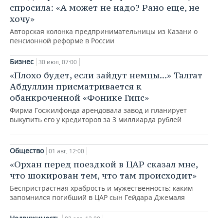
ВОДНЫЕ ВИДЫ СПОРТА
ОБРАЗОВАНИЕ
спросила: «А может не надо? Рано еще, не
хочу»
ХОККЕЙ С МЯЧОМ
ПРОИСШЕСТВИЯ
Авторская колонка предпринимательницы из Казани о
пенсионной реформе в России
Бизнес
30 июл, 07:00
Технологии
«Плохо будет, если зайдут немцы...» Талгат
Фархад Фаткуллин: «Господа,
Абдуллин присматривается к
которые критикуют Википедию,
обанкроченной «Фонике Гипс»
абсолютно правы…»
Фирма Госжилфонда арендовала завод и планирует
31 июл, 07:00
выкупить его у кредиторов за 3 миллиарда рублей
Общество
01 авг, 12:00
«Орхан перед поездкой в ЦАР сказал мне,
что шокирован тем, что там происходит»
Беспристрастная храбрость и мужественность: каким
запомнился погибший в ЦАР сын Гейдара Джемаля