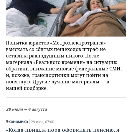
НЕФТЕХИМИЯ
РОЗНИЧНАЯ ТОРГОВЛЯ
НОВОСТИ ТЕХНОЛОГИЙ
МЕРОПРИЯТИЯ
НЕФТЬ
ТРАНСПОРТ
IT
НОВОСТИ МЕРОПРИЯТИЙ
СПОРТ
ОПК
УСЛУГИ
МЕДИА
ВЫЕЗДНАЯ РЕДАКЦИЯ
НОВОСТИ СПОРТА
ОБЩЕСТВО
ЭНЕРГЕТИКА
Попытка юристов «Метроэлектротранса»
взыскать со сбитых пешеходов штраф не
ТЕЛЕКОММУНИКАЦИИ
БИЗНЕС-БРАНЧИ
ФУТБОЛ
НОВОСТИ ОБЩЕСТВА
ФОТОГАЛЕРЕЯ
оставила равнодушным никого. После
материала «Реального времени» на ситуацию
ONLINE-КОНФЕРЕНЦИИ
ХОККЕЙ
ВЛАСТЬ
СЮЖЕТЫ
обратили внимание многие федеральные СМИ,
и, похоже, транспортники могут пойти на
ОТКРЫТАЯ ЛЕКЦИЯ
БАСКЕТБОЛ
ИНФРАСТРУКТУРА
СПРАВОЧНИК
попятную. Другие лучшие материалы — в
нашей подборке.
ВОЛЕЙБОЛ
ИСТОРИЯ
СПИСОК ПЕРСОН
ПОЛНАЯ ВЕРСИЯ
КИБЕРСПОРТ
КУЛЬТУРА
СПИСОК КОМПАНИЙ
28 июля — 4 августа
ФИГУРНОЕ КАТАНИЕ
МЕДИЦИНА
Экономика
29 июл, 07:00
«Когда пришла пора оформлять пенсию, я