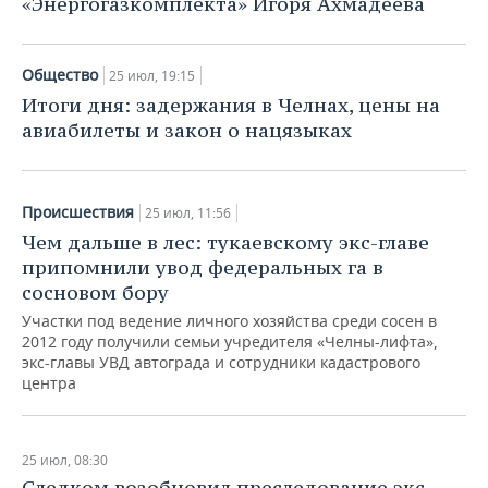
«Энергогазкомплекта» Игоря Ахмадеева
НЕФТЕХИМИЯ
РОЗНИЧНАЯ ТОРГОВЛЯ
НОВОСТИ ТЕХНОЛОГИЙ
МЕРОПРИЯТИЯ
НЕФТЬ
Общество
25 июл, 19:15
ТРАНСПОРТ
IT
НОВОСТИ МЕРОПРИЯТИЙ
СПОРТ
Итоги дня: задержания в Челнах, цены на
ОПК
авиабилеты и закон о нацязыках
УСЛУГИ
МЕДИА
ВЫЕЗДНАЯ РЕДАКЦИЯ
НОВОСТИ СПОРТА
ОБЩЕСТВО
ЭНЕРГЕТИКА
ТЕЛЕКОММУНИКАЦИИ
БИЗНЕС-БРАНЧИ
ФУТБОЛ
НОВОСТИ ОБЩЕСТВА
ФОТОГАЛЕРЕЯ
Происшествия
25 июл, 11:56
Чем дальше в лес: тукаевскому экс-главе
ONLINE-КОНФЕРЕНЦИИ
ХОККЕЙ
ВЛАСТЬ
СЮЖЕТЫ
припомнили увод федеральных га в
сосновом бору
ОТКРЫТАЯ ЛЕКЦИЯ
БАСКЕТБОЛ
ИНФРАСТРУКТУРА
СПРАВОЧНИК
Участки под ведение личного хозяйства среди сосен в
ВОЛЕЙБОЛ
ИСТОРИЯ
СПИСОК ПЕРСОН
ПОЛНАЯ ВЕРСИЯ
2012 году получили семьи учредителя «Челны-лифта»,
экс-главы УВД автограда и сотрудники кадастрового
центра
КИБЕРСПОРТ
КУЛЬТУРА
СПИСОК КОМПАНИЙ
ФИГУРНОЕ КАТАНИЕ
МЕДИЦИНА
25 июл, 08:30
Следком возобновил преследование экс-