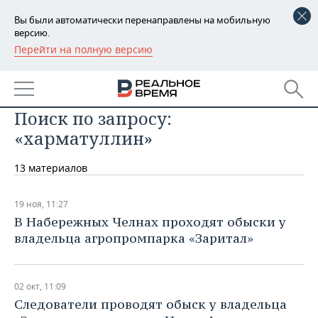
Вы были автоматически перенаправлены на мобильную
версию.
Перейти на полную версию
РЕГИОНЫ
БАШКОРТОСТАН
НОВОСТИ
Поиск по запросу:
ТАТАРСТАН
АНАЛИТИКА
«харматуллин»
УДМУРТИЯ
НОВОСТИ АНАЛИТИКИ
ЭКОНОМИКА
13 материалов
ДЕКЛАРАЦИИ О ДОХОДАХ
НОВОСТИ ЭКОНОМИКИ
ПРОМЫШЛЕННОСТЬ
19 ноя, 11:27
КОРОЛИ ГОСЗАКАЗА ПФО
ФИНАНСЫ
НОВОСТИ
НЕДВИЖИМОСТЬ
В Набережных Челнах проходят обыски у
ПРОМЫШЛЕННОСТИ
владельца агропромпарка «Заритал»
ВУЗЫ ТАТАРСТАНА
БАНКИ
НОВОСТИ НЕДВИЖИМОСТИ
АВТО
АГРОПРОМ
КОМУ ПРИНАДЛЕЖАТ
БЮДЖЕТ
НОВОСТИ АВТО
БИЗНЕС
02 окт, 11:09
ТОРГОВЫЕ ЦЕНТРЫ
МАШИНОСТРОЕНИЕ
ТАТАРСТАНА
Следователи проводят обыск у владельца
ИНВЕСТИЦИИ
НОВОСТИ БИЗНЕСА
ТЕХНОЛОГИИ