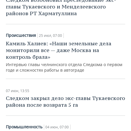
ВОДНЫЕ ВИДЫ СПОРТА
ОБРАЗОВАНИЕ
главы Тукаевского и Менделеевского
районов РТ Харматуллина
ХОККЕЙ С МЯЧОМ
ПРОИСШЕСТВИЯ
Происшествия
25 июл, 07:00
Камиль Халиев: «Наши земельные дела
мониторили все — даже Москва на
контроль брала»
Интервью главы челнинского отдела Следкома о первом
годе и сложностях работы в автограде
07 июн, 13:55
Следком закрыл дело экс-главы Тукаевского
района после возврата 5 га
Промышленность
04 июн, 07:00