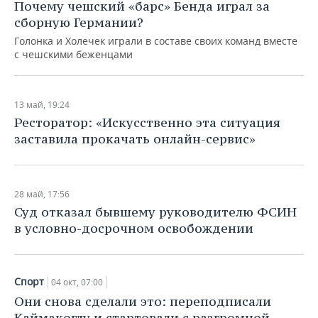
ВОДНЫЕ ВИДЫ СПОРТА
ОБРАЗОВАНИЕ
Почему чешский «барс» Бенда играл за
сборную Германии?
ХОККЕЙ С МЯЧОМ
ПРОИСШЕСТВИЯ
Голонка и Холечек играли в составе своих команд вместе
с чешскими беженцами
13 май, 19:24
Ресторатор: «Искусственно эта ситуация
заставила прокачать онлайн-сервис»
28 май, 17:56
Суд отказал бывшему руководителю ФСИН
в условно-досрочном освобождении
Спорт
04 окт, 07:00
Они снова сделали это: переподписали
Каймакоглу и стартовали с разгромной