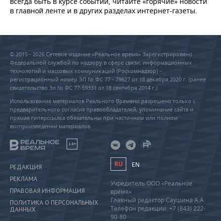
всегда быть в курсе событий, читайте «горячие» новости
в главной ленте и в других разделах интернет-газеты.
© 2015 - 2026 Сетевое издание «Реальное время» Зарегистрировано
Федеральной службой по надзору в сфере связи, информационных
технологий и массовых коммуникаций (Роскомнадзор) –
регистрационный номер ЭЛ № ФС 77 - 79627 от 18 декабря 2020 г. (ранее
свидетельство Эл № ФС 77-59331 от 18 сентября 2014 г.)
Использование материалов Реального Времени разрешено только с
предварительного согласия правообладателей, упоминание сайта и
прямая гиперссылка обязательны при частичном или полном
воспроизведении материалов.
18+
RU
EN
РЕДАКЦИЯ
РЕКЛАМА
Учредитель ООО «Реальное
ПРАВОВАЯ ИНФОРМАЦИЯ
время»
Главный редактор Саушина А.А.
ПОЛИТИКА О ПЕРСОНАЛЬНЫХ
Телефон редакции: +7 (843) 222-
ДАННЫХ
90-80