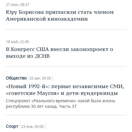
НЕФТЕХИМИЯ
27 июн, 08:47
РОЗНИЧНАЯ ТОРГОВЛЯ
НОВОСТИ ТЕХНОЛОГИЙ
МЕРОПРИЯТИЯ
Юру Борисова пригласили стать членом
НЕФТЬ
Американской киноакадемии
ТРАНСПОРТ
IT
НОВОСТИ МЕРОПРИЯТИЙ
СПОРТ
ОПК
УСЛУГИ
МЕДИА
ВЫЕЗДНАЯ РЕДАКЦИЯ
НОВОСТИ СПОРТА
ОБЩЕСТВО
18 май, 22:49
ЭНЕРГЕТИКА
В Конгресс США внесли законопроект о
ТЕЛЕКОММУНИКАЦИИ
БИЗНЕС-БРАНЧИ
ФУТБОЛ
НОВОСТИ ОБЩЕСТВА
ФОТОГАЛЕРЕЯ
выходе из ДСНВ
ONLINE-КОНФЕРЕНЦИИ
ХОККЕЙ
ВЛАСТЬ
СЮЖЕТЫ
Общество
ОТКРЫТАЯ ЛЕКЦИЯ
БАСКЕТБОЛ
ИНФРАСТРУКТУРА
20 авг, 00:00
СПРАВОЧНИК
«Новый 1992-й»: первые независимые СМИ,
ВОЛЕЙБОЛ
ИСТОРИЯ
СПИСОК ПЕРСОН
ПОЛНАЯ ВЕРСИЯ
«советские Маугли» и дети-вундеркинды
Спецпроект «Реального времени»: какой была жизнь
КИБЕРСПОРТ
КУЛЬТУРА
СПИСОК КОМПАНИЙ
республики 30 лет назад. Часть 37
ФИГУРНОЕ КАТАНИЕ
МЕДИЦИНА
Спорт
23 янв, 00:00