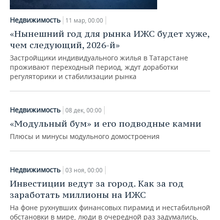
НЕФТЕХИМИЯ
РОЗНИЧНАЯ ТОРГОВЛЯ
НОВОСТИ ТЕХНОЛОГИЙ
МЕРОПРИЯТИЯ
Недвижимость
11 мар, 00:00
НЕФТЬ
«Нынешний год для рынка ИЖС будет хуже,
ТРАНСПОРТ
IT
НОВОСТИ МЕРОПРИЯТИЙ
СПОРТ
чем следующий, 2026-й»
ОПК
Застройщики индивидуального жилья в Татарстане
УСЛУГИ
МЕДИА
ВЫЕЗДНАЯ РЕДАКЦИЯ
НОВОСТИ СПОРТА
ОБЩЕСТВО
проживают переходный период, ждут доработки
ЭНЕРГЕТИКА
регуляторики и стабилизации рынка
ТЕЛЕКОММУНИКАЦИИ
БИЗНЕС-БРАНЧИ
ФУТБОЛ
НОВОСТИ ОБЩЕСТВА
ФОТОГАЛЕРЕЯ
ONLINE-КОНФЕРЕНЦИИ
ХОККЕЙ
ВЛАСТЬ
СЮЖЕТЫ
Недвижимость
08 дек, 00:00
«Модульный бум» и его подводные камни
ОТКРЫТАЯ ЛЕКЦИЯ
БАСКЕТБОЛ
ИНФРАСТРУКТУРА
СПРАВОЧНИК
Плюсы и минусы модульного домостроения
ВОЛЕЙБОЛ
ИСТОРИЯ
СПИСОК ПЕРСОН
ПОЛНАЯ ВЕРСИЯ
Недвижимость
03 ноя, 00:00
КИБЕРСПОРТ
КУЛЬТУРА
СПИСОК КОМПАНИЙ
Инвестиции ведут за город. Как за год
заработать миллионы на ИЖС
ФИГУРНОЕ КАТАНИЕ
МЕДИЦИНА
На фоне рухнувших финансовых пирамид и нестабильной
обстановки в мире, люди в очередной раз задумались,