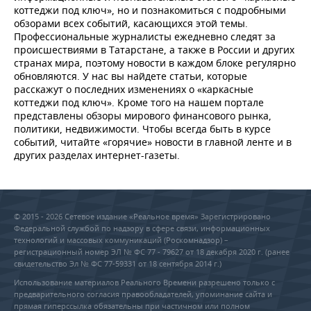
коттеджи под ключ», но и познакомиться с подробными
обзорами всех событий, касающихся этой темы.
Профессиональные журналисты ежедневно следят за
происшествиями в Татарстане, а также в России и других
странах мира, поэтому новости в каждом блоке регулярно
обновляются. У нас вы найдете статьи, которые
расскажут о последних изменениях о «каркасные
коттеджи под ключ». Кроме того на нашем портале
представлены обзоры мирового финансового рынка,
политики, недвижимости. Чтобы всегда быть в курсе
событий, читайте «горячие» новости в главной ленте и в
других разделах интернет-газеты.
© 2015 - 2026 Сетевое издание «Реальное время» Зарегистрировано
Федеральной службой по надзору в сфере связи, информационных
технологий и массовых коммуникаций (Роскомнадзор) –
регистрационный номер ЭЛ № ФС 77 - 79627 от 18 декабря 2020 г. (ранее
свидетельство Эл № ФС 77-59331 от 18 сентября 2014 г.)
Использование материалов Реального Времени разрешено только с
предварительного согласия правообладателей, упоминание сайта и
прямая гиперссылка обязательны при частичном или полном