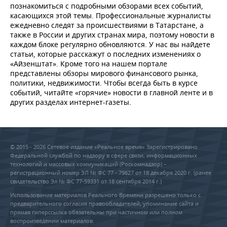
познакомиться с подробными обзорами всех событий,
касающихся этой темы. Профессиональные журналисты
ежедневно следят за происшествиями в Татарстане, а
также в России и других странах мира, поэтому новости в
каждом блоке регулярно обновляются. У нас вы найдете
статьи, которые расскажут о последних изменениях о
«Айзенштат». Кроме того на нашем портале
представлены обзоры мирового финансового рынка,
политики, недвижимости. Чтобы всегда быть в курсе
событий, читайте «горячие» новости в главной ленте и в
других разделах интернет-газеты.
© 2015 - 2026 Сетевое издание «Реальное время» Зарегистрировано
Федеральной службой по надзору в сфере связи, информационных
технологий и массовых коммуникаций (Роскомнадзор) –
регистрационный номер ЭЛ № ФС 77 - 79627 от 18 декабря 2020 г. (ранее
свидетельство Эл № ФС 77-59331 от 18 сентября 2014 г.)
Использование материалов Реального Времени разрешено только с
предварительного согласия правообладателей, упоминание сайта и
прямая гиперссылка обязательны при частичном или полном
воспроизведении материалов.