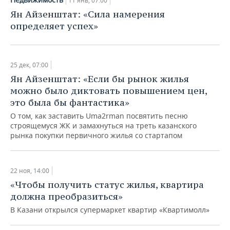
11 янв, 07:00
ВОДНЫЕ ВИДЫ СПОРТА
ОБРАЗОВАНИЕ
Ян Айзенштат: «Сила намерения
определяет успех»
ХОККЕЙ С МЯЧОМ
ПРОИСШЕСТВИЯ
25 дек, 07:00
Ян Айзенштат: «Если бы рынок жилья
можно было диктовать повышением цен,
это была бы фантастика»
О том, как заставить Uma2rman посвятить песню
строящемуся ЖК и замахнуться на треть казанского
рынка покупки первичного жилья со стартапом
22 ноя, 14:00
«Чтобы получить статус жилья, квартира
должна преобразиться»
В Казани открылся супермаркет квартир «Квартимолл»