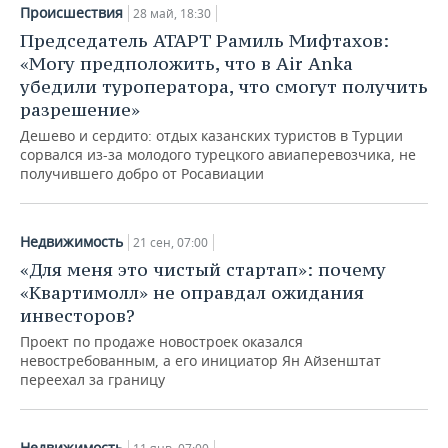
НЕФТЕХИМИЯ
Происшествия
28 май, 18:30
РОЗНИЧНАЯ ТОРГОВЛЯ
НОВОСТИ ТЕХНОЛОГИЙ
МЕРОПРИЯТИЯ
Председатель АТАРТ Рамиль Мифтахов:
НЕФТЬ
«Могу предположить, что в Air Anka
ТРАНСПОРТ
IT
НОВОСТИ МЕРОПРИЯТИЙ
СПОРТ
убедили туроператора, что смогут получить
ОПК
разрешение»
УСЛУГИ
МЕДИА
ВЫЕЗДНАЯ РЕДАКЦИЯ
НОВОСТИ СПОРТА
ОБЩЕСТВО
Дешево и сердито: отдых казанских туристов в Турции
ЭНЕРГЕТИКА
сорвался из-за молодого турецкого авиаперевозчика, не
получившего добро от Росавиации
ТЕЛЕКОММУНИКАЦИИ
БИЗНЕС-БРАНЧИ
ФУТБОЛ
НОВОСТИ ОБЩЕСТВА
ФОТОГАЛЕРЕЯ
ONLINE-КОНФЕРЕНЦИИ
ХОККЕЙ
ВЛАСТЬ
СЮЖЕТЫ
Недвижимость
21 сен, 07:00
ОТКРЫТАЯ ЛЕКЦИЯ
БАСКЕТБОЛ
ИНФРАСТРУКТУРА
СПРАВОЧНИК
«Для меня это чистый стартап»: почему
«Квартимолл» не оправдал ожидания
ВОЛЕЙБОЛ
ИСТОРИЯ
СПИСОК ПЕРСОН
ПОЛНАЯ ВЕРСИЯ
инвесторов?
Проект по продаже новостроек оказался
КИБЕРСПОРТ
КУЛЬТУРА
СПИСОК КОМПАНИЙ
невостребованным, а его инициатор Ян Айзенштат
переехал за границу
ФИГУРНОЕ КАТАНИЕ
МЕДИЦИНА
Недвижимость