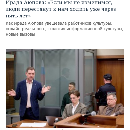
ВОДНЫЕ ВИДЫ СПОРТА
ОБРАЗОВАНИЕ
Ирада Аюпова: «Если мы не изменимся,
люди перестанут к нам ходить уже через
ХОККЕЙ С МЯЧОМ
ПРОИСШЕСТВИЯ
пять лет»
Как Ирада Аюпова увещевала работников культуры:
онлайн-реальность, экология информационной культуры,
новые вызовы