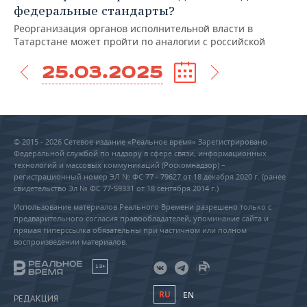
федеральные стандарты?
Реорганизация органов исполнительной власти в
Татарстане может пройти по аналогии с российской
25.03.2025
© 2015 - 2026 Сетевое издание «Реальное время» Зарегистрировано
Федеральной службой по надзору в сфере связи, информационных
технологий и массовых коммуникаций (Роскомнадзор) –
регистрационный номер ЭЛ № ФС 77 - 79627 от 18 декабря 2020 г. (ранее
свидетельство Эл № ФС 77-59331 от 18 сентября 2014 г.)
Использование материалов Реального Времени разрешено только с
предварительного согласия правообладателей, упоминание сайта и
прямая гиперссылка обязательны при частичном или полном
воспроизведении материалов.
18+
RU
EN
РЕДАКЦИЯ