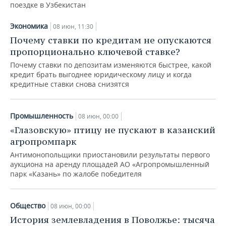
ВОДНЫЕ ВИДЫ СПОРТА
ОБРАЗОВАНИЕ
поездке в Узбекистан
ХОККЕЙ С МЯЧОМ
ПРОИСШЕСТВИЯ
Экономика
08 июн, 11:30
Почему ставки по кредитам не опускаются
пропорционально ключевой ставке?
Почему ставки по депозитам изменяются быстрее, какой
кредит брать выгоднее юридическому лицу и когда
кредитные ставки снова снизятся
Промышленность
08 июн, 00:00
«Глазовскую» птицу не пускают в казанский
агропромпарк
Антимонопольщики приостановили результаты первого
аукциона на аренду площадей АО «Агропромышленный
парк «Казань» по жалобе победителя
Общество
08 июн, 00:00
История землевладения в Поволжье: тысяча