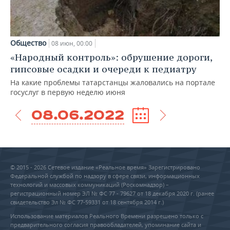
Общество
08 июн, 00:00
«Народный контроль»: обрушение дороги,
гипсовые осадки и очереди к педиатру
На какие проблемы татарстанцы жаловались на портале
госуслуг в первую неделю июня
08.06.2022
© 2015 - 2026 Сетевое издание «Реальное время» Зарегистрировано
Федеральной службой по надзору в сфере связи, информационных
технологий и массовых коммуникаций (Роскомнадзор) –
регистрационный номер ЭЛ № ФС 77 - 79627 от 18 декабря 2020 г. (ранее
свидетельство Эл № ФС 77-59331 от 18 сентября 2014 г.)
Использование материалов Реального Времени разрешено только с
предварительного согласия правообладателей, упоминание сайта и