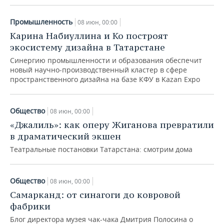
НЕФТЕХИМИЯ
РОЗНИЧНАЯ ТОРГОВЛЯ
НОВОСТИ ТЕХНОЛОГИЙ
МЕРОПРИЯТИЯ
Промышленность
08 июн, 00:00
НЕФТЬ
Карина Набиуллина и Ко построят
ТРАНСПОРТ
IT
НОВОСТИ МЕРОПРИЯТИЙ
СПОРТ
экосистему дизайна в Татарстане
ОПК
Синергию промышленности и образования обеспечит
УСЛУГИ
МЕДИА
ВЫЕЗДНАЯ РЕДАКЦИЯ
НОВОСТИ СПОРТА
ОБЩЕСТВО
новый научно-производственный кластер в сфере
ЭНЕРГЕТИКА
пространственного дизайна на базе КФУ в Kazan Expo
ТЕЛЕКОММУНИКАЦИИ
БИЗНЕС-БРАНЧИ
ФУТБОЛ
НОВОСТИ ОБЩЕСТВА
ФОТОГАЛЕРЕЯ
ONLINE-КОНФЕРЕНЦИИ
ХОККЕЙ
ВЛАСТЬ
СЮЖЕТЫ
Общество
08 июн, 00:00
«Джалиль»: как оперу Жиганова превратили
ОТКРЫТАЯ ЛЕКЦИЯ
БАСКЕТБОЛ
ИНФРАСТРУКТУРА
СПРАВОЧНИК
в драматический экшен
Театральные постановки Татарстана: смотрим дома
ВОЛЕЙБОЛ
ИСТОРИЯ
СПИСОК ПЕРСОН
ПОЛНАЯ ВЕРСИЯ
КИБЕРСПОРТ
КУЛЬТУРА
СПИСОК КОМПАНИЙ
Общество
08 июн, 00:00
Самарканд: от синагоги до ковровой
ФИГУРНОЕ КАТАНИЕ
МЕДИЦИНА
фабрики
Блог директора музея чак-чака Дмитрия Полосина о