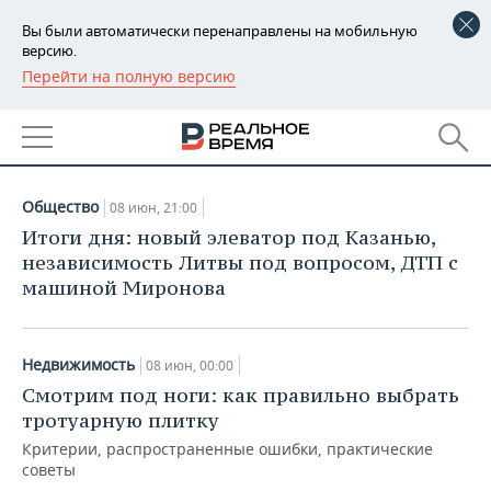
Вы были автоматически перенаправлены на мобильную
версию.
Перейти на полную версию
РЕГИОНЫ
АРХИВ СТАТЕЙ ЗА
БАШКОРТОСТАН
НОВОСТИ
08.06.2022
ТАТАРСТАН
АНАЛИТИКА
Общество
08 июн, 21:00
УДМУРТИЯ
НОВОСТИ АНАЛИТИКИ
ЭКОНОМИКА
Итоги дня: новый элеватор под Казанью,
независимость Литвы под вопросом, ДТП с
ДЕКЛАРАЦИИ О ДОХОДАХ
НОВОСТИ ЭКОНОМИКИ
ПРОМЫШЛЕННОСТЬ
машиной Миронова
КОРОЛИ ГОСЗАКАЗА ПФО
ФИНАНСЫ
НОВОСТИ
НЕДВИЖИМОСТЬ
ПРОМЫШЛЕННОСТИ
Недвижимость
08 июн, 00:00
ВУЗЫ ТАТАРСТАНА
БАНКИ
НОВОСТИ НЕДВИЖИМОСТИ
АВТО
Смотрим под ноги: как правильно выбрать
АГРОПРОМ
тротуарную плитку
КОМУ ПРИНАДЛЕЖАТ
БЮДЖЕТ
НОВОСТИ АВТО
БИЗНЕС
ТОРГОВЫЕ ЦЕНТРЫ
МАШИНОСТРОЕНИЕ
Критерии, распространенные ошибки, практические
ТАТАРСТАНА
советы
ИНВЕСТИЦИИ
НОВОСТИ БИЗНЕСА
ТЕХНОЛОГИИ