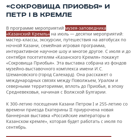
«СОКРОВИЩА ПРИОБЬЯ» И
ПЕТР I В КРЕМЛЕ
В программе мероприятий
музея-заповедника
«Казанский Кремль»
на июль — десятки мероприятий:
мастер-классы, экскурсии, путешествия на автобусах по
ночной Казани, семейная игровая программа,
интерактивное научное шоу и многое другое. С июля и до
сентября посетителям «Казанского Кремля» покажут
«Сокровища Приобья». Эта выставка собрана из фондов
музейно-выставочного комплекса имени И.С.
Шемановского (город Салехард). Она расскажет о
международных связях между Поволжьем, Уралом и
северными территориями, вплоть до Приобья, в эпоху
Средневековья, начиная с Волжской Булгарии.
К 300-летию посещения Казани Петром I и 255-летию со
времени приезда Екатерины II приурочена новая
баннерная выставка «Российские императоры в
Казанском кремле», которая будет работать с июля по
сентябрь.