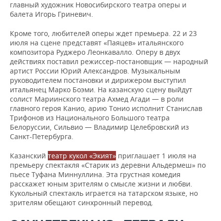
ВОДНЫЕ ВИДЫ СПОРТА
ОБРАЗОВАНИЕ
главный художник Новосибирского театра оперы и
балета Игорь Гриневич.
ХОККЕЙ С МЯЧОМ
ПРОИСШЕСТВИЯ
Кроме того, любителей оперы ждет премьера. 22 и 23
июля на сцене представят «Паяцев» итальянского
композитора Руджеро Леонкавалло. Оперу в двух
действиях поставил режиссер-постановщик — народный
артист России Юрий Александров. Музыкальным
руководителем постановки и дирижером выступил
итальянец Марко Боэми. На казанскую сцену выйдут
солист Мариинского театра Ахмед Агади — в роли
главного героя Канио, арию Тонио исполнит Станислав
Трифонов из Национального Большого театра
Белоруссии, Сильвио — Владимир Целебровский из
Санкт-Петербурга.
Казанский
театр кукол «Экият»
приглашает 1 июля на
премьеру спектакля «Старик из деревни Альдермеш» по
пьесе Туфана Миннуллина. Эта грустная комедия
расскажет юным зрителям о смысле жизни и любви.
Кукольный спектакль играется на татарском языке, но
зрителям обещают синхронный перевод.