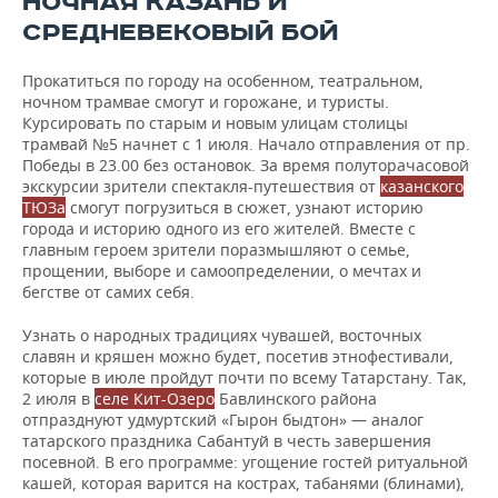
НОЧНАЯ КАЗАНЬ И
СРЕДНЕВЕКОВЫЙ БОЙ
Прокатиться по городу на особенном, театральном,
ночном трамвае смогут и горожане, и туристы.
Курсировать по старым и новым улицам столицы
трамвай №5 начнет с 1 июля. Начало отправления от пр.
Победы в 23.00 без остановок. За время полуторачасовой
экскурсии зрители спектакля-путешествия от
казанского
ТЮЗа
смогут погрузиться в сюжет, узнают историю
города и историю одного из его жителей. Вместе с
главным героем зрители поразмышляют о семье,
прощении, выборе и самоопределении, о мечтах и
бегстве от самих себя.
Узнать о народных традициях чувашей, восточных
славян и кряшен можно будет, посетив этнофестивали,
которые в июле пройдут почти по всему Татарстану. Так,
2 июля в
селе Кит-Озеро
Бавлинского района
отпразднуют удмуртский «Гырон быдтон» — аналог
татарского праздника Сабантуй в честь завершения
посевной. В его программе: угощение гостей ритуальной
кашей, которая варится на кострах, табанями (блинами),