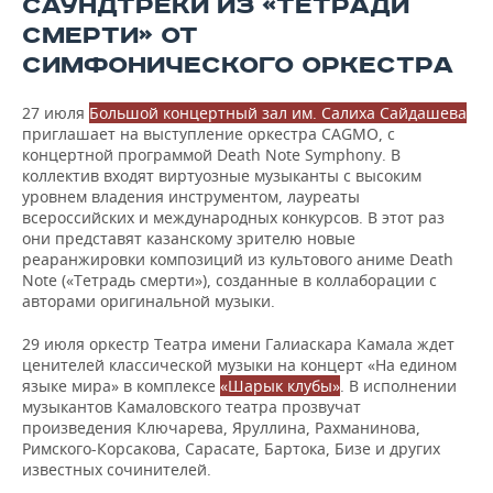
САУНДТРЕКИ ИЗ «ТЕТРАДИ
СМЕРТИ» ОТ
СИМФОНИЧЕСКОГО ОРКЕСТРА
27 июля
Большой концертный зал им. Салиха Сайдашева
приглашает на выступление оркестра CAGMO, с
концертной программой Death Note Symphony. В
коллектив входят виртуозные музыканты с высоким
уровнем владения инструментом, лауреаты
всероссийских и международных конкурсов. В этот раз
они представят казанскому зрителю новые
реаранжировки композиций из культового аниме Death
Note («Тетрадь смерти»), созданные в коллаборации с
авторами оригинальной музыки.
29 июля оркестр Театра имени Галиаскара Камала ждет
ценителей классической музыки на концерт «На едином
языке мира» в комплексе
«Шарык клубы»
. В исполнении
музыкантов Камаловского театра прозвучат
произведения Ключарева, Яруллина, Рахманинова,
Римского-Корсакова, Сарасате, Бартока, Бизе и других
известных сочинителей.