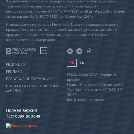
Федеральной службой по надзору в сфере связи, информационных
технологий и массовых коммуникаций (Роскомнадзор) –
регистрационный номер ЭЛ № ФС 77 - 79627 от 18 декабря 2020 г. (ранее
свидетельство Эл № ФС 77-59331 от 18 сентября 2014 г.)
Использование материалов Реального Времени разрешено только с
предварительного согласия правообладателей, упоминание сайта и
прямая гиперссылка обязательны при частичном или полном
воспроизведении материалов.
18+
RU
EN
РЕДАКЦИЯ
РЕКЛАМА
Учредитель ООО «Реальное
ПРАВОВАЯ ИНФОРМАЦИЯ
время»
Главный редактор Саушина А.А.
ПОЛИТИКА О ПЕРСОНАЛЬНЫХ
Телефон редакции: +7 (843) 222-
ДАННЫХ
90-80
info@realnoevremya.ru
Полная версия
Тестовая версия