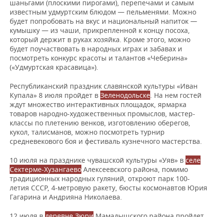
шаньгами (плоскими пирогами), перепечами и самым
известным удмуртским блюдом — пельменями. Можно
будет попробовать на вкус и национальный напиток —
кумышку — из чаши, прикрепленной к концу посоха,
который держит в руках хозяйка. Кроме этого, можно
будет поучаствовать в народных играх и забавах и
посмотреть конкурс красоты и талантов «Чеберина»
(«Удмуртская красавица»).
Республиканский праздник славянской культуры «Иван
Купала» 8 июля пройдет в
Зеленодольске
. На нем гостей
ждут множество интерактивных площадок, ярмарка
товаров народно-художественных промыслов, мастер-
классы по плетению венков, изготовлению оберегов,
кукол, талисманов, можно посмотреть турнир
средневекового боя и фестиваль кузнечного мастерства.
10 июля на празднике чувашской культуры «Уяв» в
селе
Сектерме-Хузангаево
Алексеевского района, помимо
традиционных народных гуляний, откроют парк 100-
летия СССР, 4-метровую ракету, бюсты космонавтов Юрия
Гагарина и Андрияна Николаева.
12 июля в
деревне Зюри
Мамадышского района пройдет