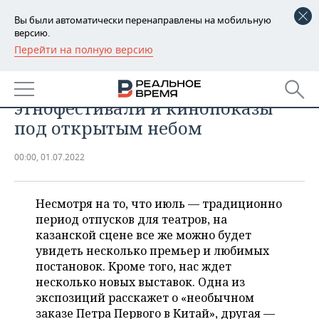
Вы были автоматически перенаправлены на мобильную
версию.
Перейти на полную версию
РЕГИОНЫ
ОБЩЕСТВО
Культурный дневник июля:
БАШКОРТОСТАН
НОВОСТИ
этнофестивали и кинопоказы
ТАТАРСТАН
АНАЛИТИКА
под открытым небом
УДМУРТИЯ
НОВОСТИ АНАЛИТИКИ
ЭКОНОМИКА
00:00, 01.07.2022
ДЕКЛАРАЦИИ О ДОХОДАХ
НОВОСТИ ЭКОНОМИКИ
ПРОМЫШЛЕННОСТЬ
Несмотря на то, что июль — традиционно
КОРОЛИ ГОСЗАКАЗА ПФО
ФИНАНСЫ
НОВОСТИ
НЕДВИЖИМОСТЬ
период отпусков для театров, на
ПРОМЫШЛЕННОСТИ
казанской сцене все же можно будет
ВУЗЫ ТАТАРСТАНА
БАНКИ
НОВОСТИ НЕДВИЖИМОСТИ
АВТО
увидеть несколько премьер и любимых
АГРОПРОМ
постановок. Кроме того, нас ждет
КОМУ ПРИНАДЛЕЖАТ
БЮДЖЕТ
НОВОСТИ АВТО
БИЗНЕС
несколько новых выставок. Одна из
ТОРГОВЫЕ ЦЕНТРЫ
МАШИНОСТРОЕНИЕ
экспозиций расскажет о «необычном
ТАТАРСТАНА
ИНВЕСТИЦИИ
НОВОСТИ БИЗНЕСА
заказе Петра Первого в Китай», другая —
ТЕХНОЛОГИИ