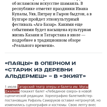
НЕФТЕХИМИЯ
об исламском искусстве шамаиль. В
республике отметят праздники Ивана
РОЗНИЧНАЯ ТОРГОВЛЯ
НОВОСТИ ТЕХНОЛОГИЙ
МЕРОПРИЯТИЯ
НЕФТЬ
Купалы, Уяв, Питрау и Гырон быдтон, а в
Булгаре пройдет этнокультурный
ТРАНСПОРТ
IT
НОВОСТИ МЕРОПРИЯТИЙ
СПОРТ
ОПК
фестиваль «Ага-Базар». Какими еще
событиями будет насыщена культурная
УСЛУГИ
МЕДИА
ВЫЕЗДНАЯ РЕДАКЦИЯ
НОВОСТИ СПОРТА
ОБЩЕСТВО
ЭНЕРГЕТИКА
жизнь Казани и Татарстана в июле —
подробнее в традиционном обзоре
ТЕЛЕКОММУНИКАЦИИ
БИЗНЕС-БРАНЧИ
ФУТБОЛ
НОВОСТИ ОБЩЕСТВА
ФОТОГАЛЕРЕЯ
«Реального времени».
ONLINE-КОНФЕРЕНЦИИ
ХОККЕЙ
ВЛАСТЬ
СЮЖЕТЫ
«ПАЯЦЫ» В ОПЕРНОМ И
ОТКРЫТАЯ ЛЕКЦИЯ
БАСКЕТБОЛ
ИНФРАСТРУКТУРА
СПРАВОЧНИК
«СТАРИК ИЗ ДЕРЕВНИ
ВОЛЕЙБОЛ
ИСТОРИЯ
СПИСОК ПЕРСОН
ПОЛНАЯ ВЕРСИЯ
АЛЬДЕРМЕШ» — В «ЭКИЯТ»
КИБЕРСПОРТ
КУЛЬТУРА
СПИСОК КОМПАНИЙ
1 июля
Татарский театр оперы и балета им. Мусы
Джалиля
покажет балет «Лебединое озеро» в новой
сценической редакции. Хореографию балетмейстер-
ФИГУРНОЕ КАТАНИЕ
МЕДИЦИНА
постановщик Рафаэль Саморуков оставил нетронутой, но
изменились сценография и костюмы. Свою лепту внес