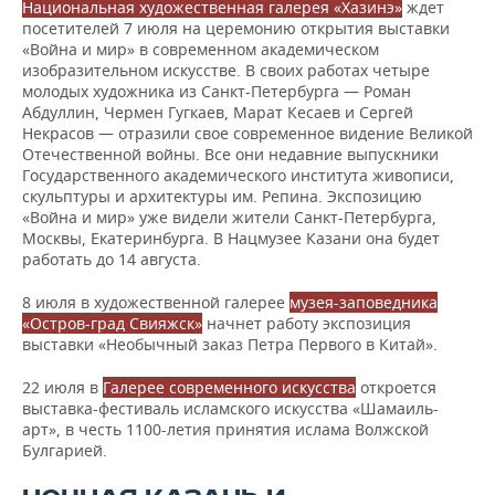
Национальная художественная галерея «Хазинэ»
ждет
посетителей 7 июля на церемонию открытия выставки
«Война и мир» в современном академическом
изобразительном искусстве. В своих работах четыре
молодых художника из Санкт-Петербурга — Роман
Абдуллин, Чермен Гугкаев, Марат Кесаев и Сергей
Некрасов — отразили свое современное видение Великой
Отечественной войны. Все они недавние выпускники
Государственного академического института живописи,
скульптуры и архитектуры им. Репина. Экспозицию
«Война и мир» уже видели жители Санкт-Петербурга,
Москвы, Екатеринбурга. В Нацмузее Казани она будет
работать до 14 августа.
8 июля в художественной галерее
музея-заповедника
«Остров-град Свияжск»
начнет работу экспозиция
выставки «Необычный заказ Петра Первого в Китай».
22 июля в
Галерее современного искусства
откроется
выставка-фестиваль исламского искусства «Шамаиль-
арт», в честь 1100-летия принятия ислама Волжской
Булгарией.