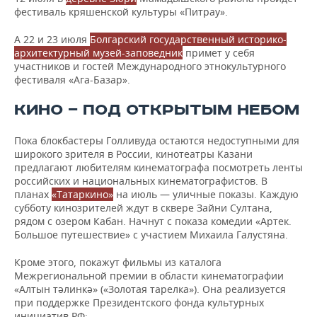
фестиваль кряшенской культуры «Питрау».
А 22 и 23 июля
Болгарский государственный историко-
архитектурный музей-заповедник
примет у себя
участников и гостей Международного этнокультурного
фестиваля «Ага-Базар».
КИНО — ПОД ОТКРЫТЫМ НЕБОМ
Пока блокбастеры Голливуда остаются недоступными для
широкого зрителя в России, кинотеатры Казани
предлагают любителям кинематографа посмотреть ленты
российских и национальных кинематографистов. В
планах
«Татаркино»
на июль — уличные показы. Каждую
субботу кинозрителей ждут в сквере Зайни Султана,
рядом с озером Кабан. Начнут с показа комедии «Артек.
Большое путешествие» с участием Михаила Галустяна.
Кроме этого, покажут фильмы из каталога
Межрегиональной премии в области кинематографии
«Алтын тәлинкә» («Золотая тарелка»). Она реализуется
при поддержке Президентского фонда культурных
инициатив РФ: